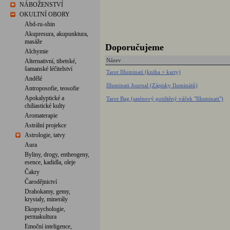
NÁBOŽENSTVÍ
OKULTNÍ OBORY
Abd-ru-shin
Akupresura, akupunktura,
masáže
Doporučujeme
Alchymie
Název
Alternativní, tibetské,
šamanské léčitelství
Tarot Illuminati (kniha + karty)
Andělé
Illuminati Journal (Zápisky Iluminátů)
Antroposofie, teosofie
Apokalyptické a
Tarot Bag (saténový potištěný váček "Illuminati")
chiliastické kulty
Aromaterapie
Astrální projekce
Astrologie, tatvy
Aura
Byliny, drogy, entheogeny,
esence, kadidla, oleje
Čakry
Čarodějnictví
Drahokamy, gemy,
krystaly, minerály
Ekopsychologie,
permakultura
Emoční inteligence,