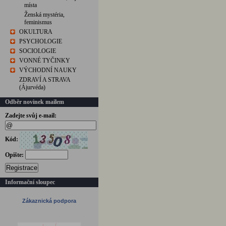
místa
Ženská mystéria,
feminismus
OKULTURA
PSYCHOLOGIE
SOCIOLOGIE
VONNÉ TYČINKY
VÝCHODNÍ NAUKY
ZDRAVÍ A STRAVA
(Ájurvéda)
Odběr novinek mailem
Zadejte svůj e-mail:
Kód:
Opište:
Registrace
Informační sloupec
Zákaznická podpora