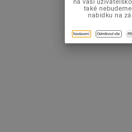
na vaši uživatels
také nebudeme
nabídku na zá
Nastavení
Odmítnout vše
Př