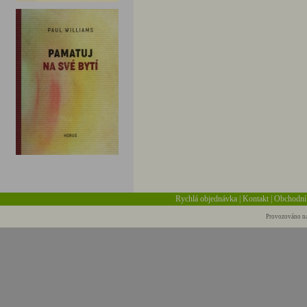
Rychlá objednávka
|
Kontakt
|
Obchodní
Provozováno na