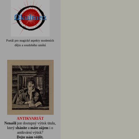
Portál pro magické aspekty moderních
dějin a soudobého umění
ANTIKVARIÁT
Nenašli
jste dostupný výtisk titulu,
který
sháníte
a
máte zájem
i o
antikvární výtisk?
Dejte nám vědět.