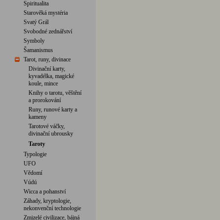
Spiritualita
Starověká mystéria
Svatý Grál
Svobodné zednářství
Symboly
Šamanismus
Tarot, runy, divinace
Divinační karty,
kyvadélka, magické
koule, mince
Knihy o tarotu, věštění
a prorokování
Runy, runové karty a
kameny
Tarotové váčky,
divinační ubrousky
Taroty
Typologie
UFO
Vědomí
Vúdú
Wicca a pohanství
Záhady, kryptologie,
nekonvenční technologie
Zmizelé civilizace, bájná