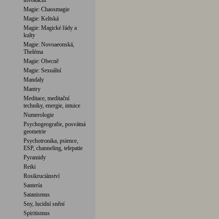
invokační
Magie: Chaosmagie
Magie: Keltská
Magie: Magické řády a
kulty
Magie: Novoaeonská,
Theléma
Magie: Obecně
Magie: Sexuální
Mandaly
Mantry
Meditace, meditační
techniky, energie, intuice
Numerologie
Psychogeografie, posvátná
geometrie
Psychotronika, psience,
ESP, channeling, telepatie
Pyramidy
Reiki
Rosikruciánství
Santería
Satanismus
Sny, lucidní snění
Spiritismus