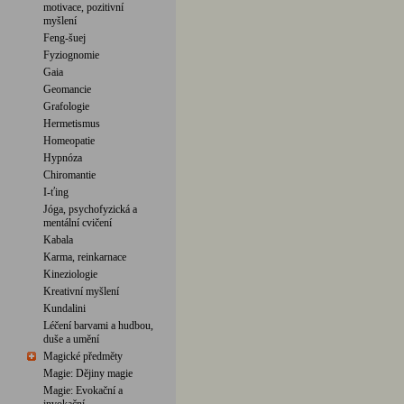
motivace, pozitivní
myšlení
Feng-šuej
Fyziognomie
Gaia
Geomancie
Grafologie
Hermetismus
Homeopatie
Hypnóza
Chiromantie
I-ťing
Jóga, psychofyzická a
mentální cvičení
Kabala
Karma, reinkarnace
Kineziologie
Kreativní myšlení
Kundalini
Léčení barvami a hudbou,
duše a umění
Magické předměty
Magie: Dějiny magie
Magie: Evokační a