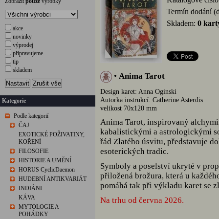
Zobrazit
pouze
výrobky
Termín dodání (
Skladem:
0 kart
akce
novinky
výprodej
připravujeme
tip
skladem
•
Anima Tarot
Nastavit
Zrušit vše
Design karet: Anna Oginski
Autorka instrukcí: Catherine Asterdis
Kategorie
velikost 70x120 mm
Podle kategorií
Anima Tarot, inspirovaný alchymi
ČAJ
kabalistickými a astrologickými 
EXOTICKÉ POŽIVATINY,
řád Zlatého úsvitu, představuje
KOŘENÍ
esoterických tradic.
FILOSOFIE
HISTORIE A UMĚNÍ
Symboly a poselství ukryté v pro
HORUS CyclicDaemon
přiložená brožura, která u každého
HUDEBNÍ ANTIKVARIÁT
pomáhá tak při výkladu karet se z
INDIÁNI
KÁVA
Na trhu od června 2026.
MYTOLOGIE A
POHÁDKY