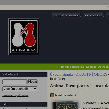
Rychlá objednávka
|
Kontakt
|
Obchodn
Úvodní stránka
»
OKULTNÍ OBORY
Vyhledávání
instrukce)
Hledat
Anima Tarot (karty + instruk
Rozšířené vyhledávání
Výrobce:
Lo Sc
Filtr
Katalogové čísl