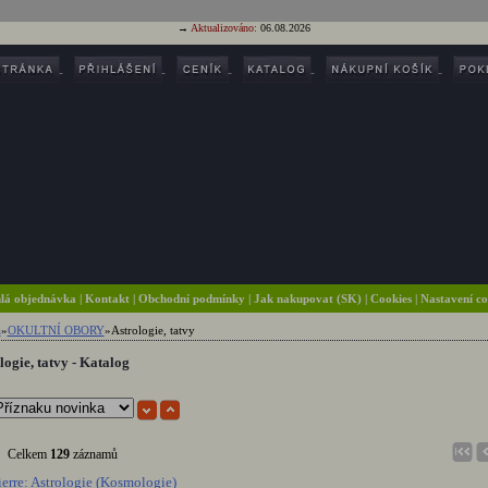
→
Aktualizováno:
06.08.2026
lá objednávka
|
Kontakt
|
Obchodní podmínky
|
Jak nakupovat (SK)
| Cookies
| Nastavení c
a
»
OKULTNÍ OBORY
»
Astrologie, tatvy
logie, tatvy - Katalog
Celkem
129
záznamů
ierre: Astrologie (Kosmologie)