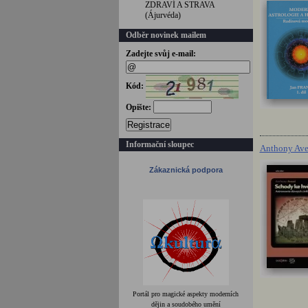
ZDRAVÍ A STRAVA
(Ájurvéda)
Odběr novinek mailem
Zadejte svůj e-mail:
Kód:
Opište:
Registrace
Informační sloupec
Anthony Ave
Zákaznická podpora
Portál pro magické aspekty moderních
dějin a soudobého umění