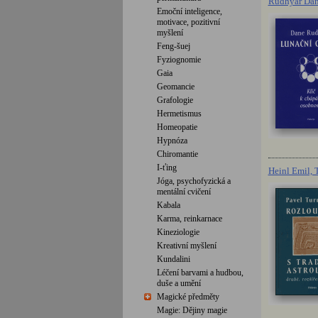
Rudhyar Dan
Emoční inteligence,
motivace, pozitivní
myšlení
Feng-šuej
Fyziognomie
Gaia
Geomancie
Grafologie
Hermetismus
Homeopatie
Hypnóza
Chiromantie
I-ťing
Heinl Emil, 
Jóga, psychofyzická a
mentální cvičení
Kabala
Karma, reinkarnace
Kineziologie
Kreativní myšlení
Kundalini
Léčení barvami a hudbou,
duše a umění
Magické předměty
Magie: Dějiny magie