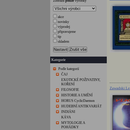
Zobrazit
pouze
výrobky
akce
novinky
výprodej
připravujeme
tip
skladem
Nastavit
Zrušit vše
Kategorie
Podle kategorií
ČAJ
EXOTICKÉ POŽIVATINY,
KOŘENÍ
Zawadski Leo
FILOSOFIE
HISTORIE A UMĚNÍ
HORUS CyclicDaemon
HUDEBNÍ ANTIKVARIÁT
INDIÁNI
KÁVA
MYTOLOGIE A
POHÁDKY