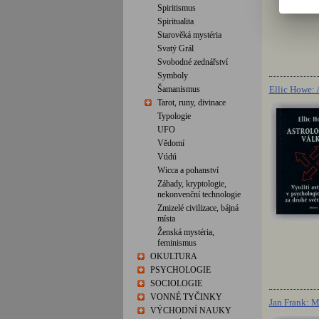
Spiritismus
Spiritualita
Starověká mystéria
Svatý Grál
Svobodné zednářství
Symboly
Ellic Howe: 
Šamanismus
Tarot, runy, divinace
Typologie
UFO
Vědomí
Vúdú
Wicca a pohanství
Záhady, kryptologie,
nekonvenční technologie
Zmizelé civilizace, bájná
místa
Ženská mystéria,
feminismus
OKULTURA
PSYCHOLOGIE
SOCIOLOGIE
VONNÉ TYČINKY
Jan Frank: Mo
VÝCHODNÍ NAUKY