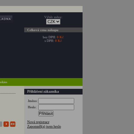
Výběr měny:
Celková cena nákupu
bez DPH:
0 Kč
s DPH:
0 Kč
ookies
Přihlášení zákazníka
Jméno:
Heslo:
Přihlásit
Nová registrace
Zapomněl(a) jsem heslo