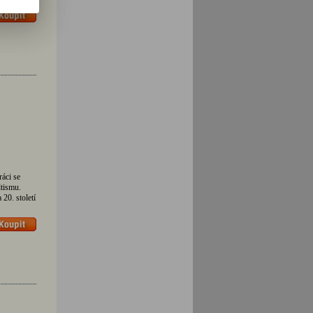
ráci se
ltismu.
20. století