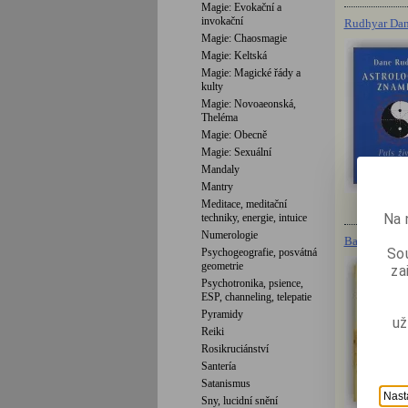
Magie: Evokační a
invokační
Rudhyar Dan
Magie: Chaosmagie
Magie: Keltská
Magie: Magické řády a
kulty
Magie: Novoaeonská,
Theléma
Magie: Obecně
Magie: Sexuální
Mandaly
Mantry
Meditace, meditační
Na 
techniky, energie, intuice
Numerologie
Banzhaf Hajo
Sou
Psychogeografie, posvátná
geometrie
za
Psychotronika, psience,
ESP, channeling, telepatie
Pyramidy
už
Reiki
Rosikruciánství
Santería
Satanismus
Nast
Sny, lucidní snění