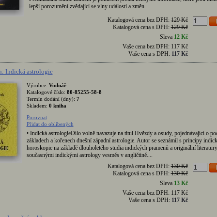
lepší porozumění zvědající se vlny událostí a změn.
Katalogová cena bez DPH:
129 Kč
Katalogová cena s DPH:
129 Kč
Sleva
12 Kč
Vaše cena bez DPH:
117 Kč
Vaše cena s DPH:
117 Kč
: Indická astrologie
Výrobce:
Vodnář
Katalogové číslo:
80-85255-58-8
Termín dodání (dny):
7
Skladem:
0 kniha
Porovnat
Přidat do oblíbených
• Indická astrologieDílo volně navazuje na titul Hvězdy a osudy, pojednávající o pod
základech a kořenech dnešní západní astrologie. Autor se seznámil s principy indic
horoskopie na základě dlouholetého studia indických pramenů a originální literatury
současnými indickými astrology vesměs v angličtině....
Katalogová cena bez DPH:
130 Kč
Katalogová cena s DPH:
130 Kč
Sleva
13 Kč
Vaše cena bez DPH:
117 Kč
Vaše cena s DPH:
117 Kč