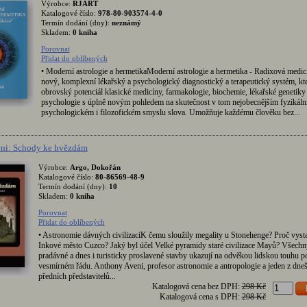
Výrobce:
RJART
Katalogové číslo:
978-80-903574-4-0
Termín dodání (dny):
neznámý
Skladem:
0 kniha
Porovnat
Přidat do oblíbených
• Moderní astrologie a hermetikaModerní astrologie a hermetika - Radixová medic
nový, komplexní lékařský a psychologický diagnostický a terapeutický systém, kte
obrovský potenciál klasické medicíny, farmakologie, biochemie, lékařské genetiky
psychologie s úplně novým pohledem na skutečnost v tom nejobecnějším fyzikáln
psychologickém i filozofickém smyslu slova. Umožňuje každému člověku bez...
ni: Schody ke hvězdám
Výrobce:
Argo, Dokořán
Katalogové číslo:
80-86569-48-9
Termín dodání (dny):
10
Skladem:
0 kniha
Porovnat
Přidat do oblíbených
• Astronomie dávných civilizacíK čemu sloužily megality u Stonehenge? Proč vysta
Inkové město Cuzco? Jaký byl účel Velké pyramidy staré civilizace Mayů? Všechn
pradávné a dnes i turisticky proslavené stavby ukazují na odvěkou lidskou touhu p
vesmírném řádu. Anthony Aveni, profesor astronomie a antropologie a jeden z dne
předních představitelů...
Katalogová cena bez DPH:
298 Kč
Katalogová cena s DPH:
298 Kč