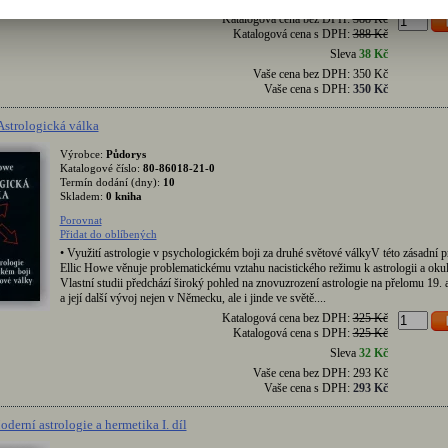
vzájemně srovnávat. Protože je kniha uspořádána...
Katalogová cena bez DPH:
388 Kč
Katalogová cena s DPH:
388 Kč
Sleva
38 Kč
Vaše cena bez DPH:
350 Kč
Vaše cena s DPH:
350 Kč
Astrologická válka
Výrobce:
Půdorys
Katalogové číslo:
80-86018-21-0
Termín dodání (dny):
10
Skladem:
0 kniha
Porovnat
Přidat do oblíbených
• Využití astrologie v psychologickém boji za druhé světové válkyV této zásadní p
Ellic Howe věnuje problematickému vztahu nacistického režimu k astrologii a oku
Vlastní studii předchází široký pohled na znovuzrození astrologie na přelomu 19. a 
a její další vývoj nejen v Německu, ale i jinde ve světě....
Katalogová cena bez DPH:
325 Kč
Katalogová cena s DPH:
325 Kč
Sleva
32 Kč
Vaše cena bez DPH:
293 Kč
Vaše cena s DPH:
293 Kč
derní astrologie a hermetika I. díl