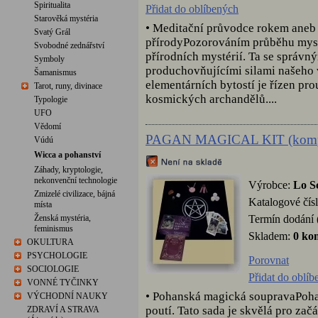
Spiritualita
Přidat do oblíbených
Starověká mystéria
• Meditační průvodce rokem aneb 
Svatý Grál
přírodyPozorováním průběhu mysti
Svobodné zednářství
přírodních mystérií. Ta se správ
Symboly
produchovňujícími silami našeho 
Šamanismus
elementárních bytostí je řízen p
Tarot, runy, divinace
kosmických archandělů....
Typologie
UFO
Vědomí
PAGAN MAGICAL KIT (komp
Vúdú
Wicca a pohanství
Záhady, kryptologie,
nekonvenční technologie
Výrobce:
Lo S
Zmizelé civilizace, bájná
Katalogové čís
místa
Termín dodání 
Ženská mystéria,
feminismus
Skladem:
0 ko
OKULTURA
PSYCHOLOGIE
Porovnat
SOCIOLOGIE
Přidat do oblí
VONNÉ TYČINKY
• Pohanská magická soupravaPohan
VÝCHODNÍ NAUKY
poutí. Tato sada je skvělá pro zač
ZDRAVÍ A STRAVA