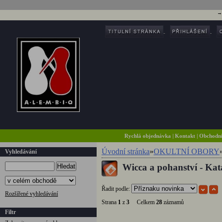
Rychlá objednávka
|
Kontakt
|
Obchodn
Úvodní stránka
»
OKULTNÍ OBORY
Vyhledávání
Wicca a pohanství - Kat
Hledat
Řadit podle:
Rozšířené vyhledávání
Strana
1
z
3
Celkem
28
záznamů
Filtr