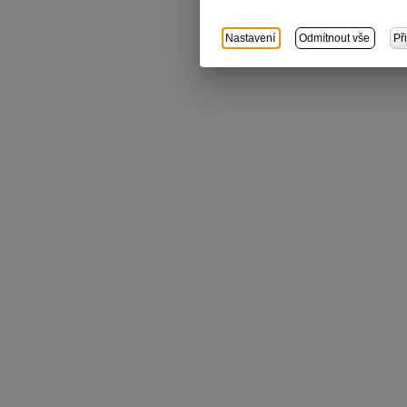
Nastavení
Odmítnout vše
Př