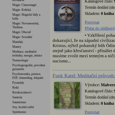
invokační
Katalogové číslo:
Magie: Chaosmagie
Termín dodání (dn
Magie: Keltská
Skladem:
0 kniha
Magie: Magické řády a
kulty
Porovnat
Magie: Novoaeonská,
Theléma
Přidat do oblíbený
Magie: Obecně
• Vzkříšení poha
Magie: Sexuální
dokazující, že na západní civilizac
Mandaly
Kristus, nýbrž pohanský bůh Ódin
Mantry
stejně jako křesťanství - přinášet 
Meditace, meditační
musíme zvolit mezi temným a niči
techniky, energie, intuice
nacismu...
Numerologie
Psychogeografie, posvátná
geometrie
Psychotronika, psience,
Funk Karel: Meditační průvod
ESP, channeling, telepatie
Pyramidy
Výrobce:
Malver
Reiki
Katalogové číslo:
Rosikruciánství
Termín dodání (dn
Santería
Satanismus
Skladem:
0 kniha
Sny, lucidní snění
Porovnat
Spiritismus