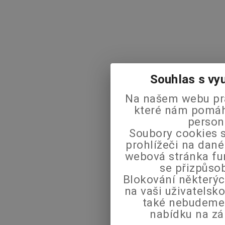
Souhlas s vy
Na našem webu pra
které nám pomáha
person
Soubory cookies s
prohlížeči na dané
webová stránka fu
se přizpůso
Blokování některýc
na vaši uživatels
také nebudeme
nabídku na zá