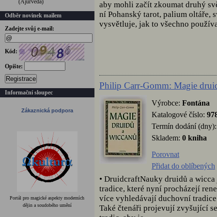
(Ájurvéda)
aby mohli začít zkoumat druhý svě
ní Pohanský tarot, palium oltáře, s
Odběr novinek mailem
vysvětluje, jak to všechno používat
Zadejte svůj e-mail:
Kód:
Opište:
Registrace
Philip Carr-Gomm: Magie drui
Informační sloupec
Výrobce:
Fontána
Zákaznická podpora
Katalogové číslo:
97
Termín dodání (dny):
Skladem:
0 kniha
Porovnat
Přidat do oblíbených
• DruidcraftNauky druidů a wicca
tradice, které nyní procházejí rene
více vyhledávají duchovní tradice
Portál pro magické aspekty moderních
dějin a soudobého umění
Také čtenáři projevují zvyšující 