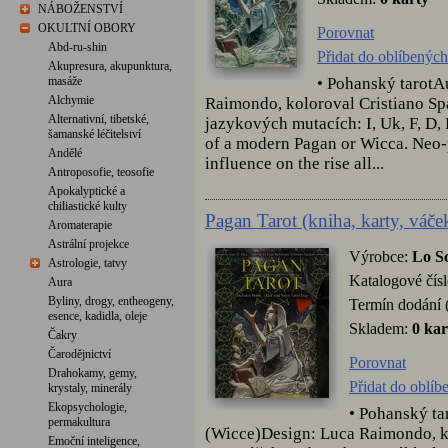
NÁBOŽENSTVÍ
OKULTNÍ OBORY
Porovnat
Abd-ru-shin
Přidat do oblíbených
Akupresura, akupunktura,
• Pohanský tarotA
masáže
Alchymie
Raimondo, koloroval Cristiano Sp
Alternativní, tibetské,
jazykových mutacích: I, Uk, F, D, E
šamanské léčitelství
of a modern Pagan or Wicca. Neo-
Andělé
influence on the rise all...
Antroposofie, teosofie
Apokalyptické a
chiliastické kulty
Pagan Tarot (kniha, karty, váče
Aromaterapie
Astrální projekce
Výrobce:
Lo S
Astrologie, tatvy
Katalogové čís
Aura
Byliny, drogy, entheogeny,
Termín dodání 
esence, kadidla, oleje
Skladem:
0 kar
Čakry
Čarodějnictví
Porovnat
Drahokamy, gemy,
Přidat do oblíb
krystaly, minerály
Ekopsychologie,
• Pohanský ta
permakultura
(Wicce)Design: Luca Raimondo, ko
Emoční inteligence,