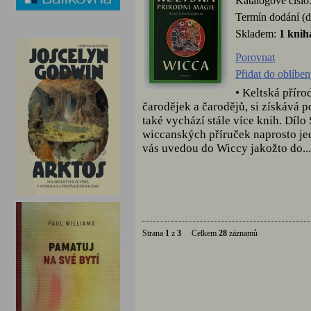
Katalogové číslo
Termín dodání (d
Skladem:
1 knih
Porovnat
Přidat do oblíbe
• Keltská přír
čarodějek a čarodějů, si získává po
také vychází stále více knih. Dílo
wiccanských příruček naprosto jed
vás uvedou do Wiccy jakožto do...
Strana
1
z
3
Celkem
28
záznamů