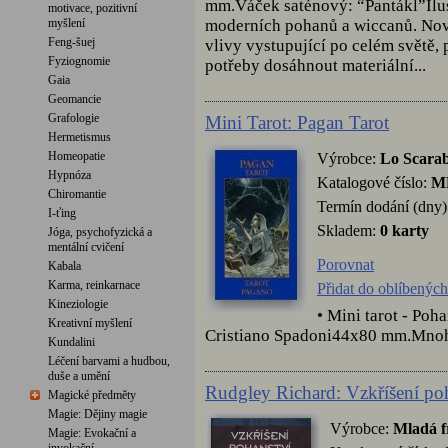
mm.Váček saténový: “Pantákl”Ilu
motivace, pozitivní
moderních pohanů a wiccanů. Nov
myšlení
Feng-šuej
vlivy vystupující po celém světě,
Fyziognomie
potřeby dosáhnout materiální...
Gaia
Geomancie
Grafologie
Mini Tarot: Pagan Tarot
Hermetismus
Homeopatie
Výrobce:
Lo Scara
Hypnóza
Katalogové číslo:
M
Chiromantie
Termín dodání (dny)
I-ťing
Skladem:
0 karty
Jóga, psychofyzická a
mentální cvičení
Porovnat
Kabala
Karma, reinkarnace
Přidat do oblíbených
Kineziologie
• Mini tarot - Po
Kreativní myšlení
Cristiano Spadoni44x80 mm.Mnoh
Kundalini
Léčení barvami a hudbou,
duše a umění
Rudgley Richard: Vzkříšení po
Magické předměty
Magie: Dějiny magie
Výrobce:
Mladá f
Magie: Evokační a