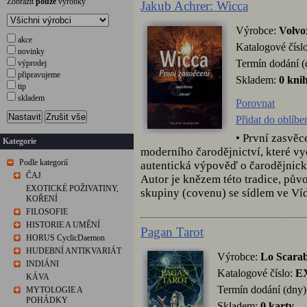
Zobrazit
pouze
výrobky
Jakub Achrer: Wicca
Výrobce:
Volvo
akce
Katalogové čísl
novinky
Termín dodání (
výprodej
připravujeme
Skladem:
0 kni
tip
skladem
Porovnat
Nastavit
Zrušit vše
Přidat do oblíb
• První zasvě
Kategorie
moderního čarodějnictví, které vy
Podle kategorií
autentická výpověď o čarodějnick
ČAJ
Autor je knězem této tradice, pů
EXOTICKÉ POŽIVATINY,
skupiny (covenu) se sídlem ve Vídn
KOŘENÍ
FILOSOFIE
HISTORIE A UMĚNÍ
Pagan Tarot
HORUS CyclicDaemon
HUDEBNÍ ANTIKVARIÁT
Výrobce:
Lo Scara
INDIÁNI
Katalogové číslo:
E
KÁVA
Termín dodání (dny)
MYTOLOGIE A
POHÁDKY
Skladem:
0 karty