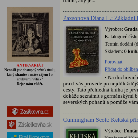
tradic, aby je...
Paxsonová Diana L.: Základní 
Výrobce:
Grada
Katalogové číslo
Termín dodání (d
Skladem:
0 knih
Porovnat
ANTIKVARIÁT
Přidat do oblíbe
Nenašli
jste dostupný výtisk titulu,
který
sháníte
a
máte zájem
i o
• Na duchovní 
antikvární výtisk?
praxí vás provede po nejdůležitě
Dejte nám vědět.
cesty. Tato přehledná kniha je prv
dokáže seznámit s germánskými bo
severských pohanů a pomůže vám po
Cunningham Scott: Keltská pří
Výrobce:
Fontá