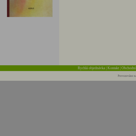
Rychlá objednávka
|
Kontakt
|
Obchodní
Provozováno na