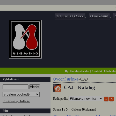
Rychlá objednávka
|
Kontakt
|
Obchodn
Úvodní stránka
»
ČAJ
Vyhledávání
ČAJ - Katalog
Hledat
Řadit podle:
Rozšířené vyhledávání
Strana
1
z
5
Celkem
46
záznamů
Filtr