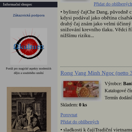
Přidat do oblíbenýc
Informační sloupec
• bylinný čajChe Dang, původně cí
Zákaznická podpora
kdysi podával jako obětina císařs
drahý čaj znám jako velmi účinný 
snižování krevního tlaku. Vědci řík
nižšímu riziku...
Portál pro magické aspekty moderních
Rong Vang Minh Ngoc (netto 
dějin a soudobého umění
Výrobce:
Ban
Katalogové čí
Termín dodání
Skladem:
0 ks
Porovnat
Přidat do oblíbených
• sladkosti k čajiTradiční vietna