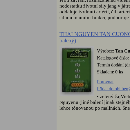
Proti závrati, rozmazanému viděn
nedostatku životní síly jang v ját
oddaluje tvrdnutí artérií, čili art
silnou imunitní funkci, podporuje
THAI NGUYEN TAN CUONG 
balený)
Výrobce:
Tan C
Katalogové číslo:
Termín dodání (dn
Skladem:
0 ks
Porovnat
Přidat do oblíben
• zelený čajViet
Nguyenu (jiné balení jinak stej
lehce tónovanou po malinách. Sne