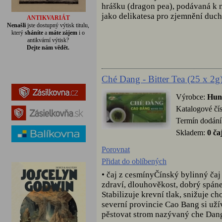
hrášku (dragon pea), podávaná k
jako delikatesa pro zjemnění duch
ANTIKVARIÁT
Nenašli
jste dostupný výtisk titulu,
který
sháníte
a
máte zájem
i o
antikvární výtisk?
Dejte nám vědět.
Ché Dang - Bitter Tea (25 x 2g
Výrobce:
Hun
Katalogové čí
Termín dodání
Skladem:
0 ča
Porovnat
Přidat do oblíbených
• čaj z cesmínyČínský bylinný ča
zdraví, dlouhověkost, dobrý spáne
Stabilizuje krevní tlak, snižuje ch
severní provincie Cao Bang si užív
pěstovat strom nazývaný che Dang 