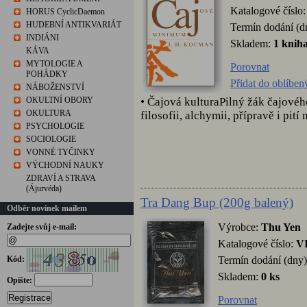
Katalogové číslo
HORUS CyclicDaemon
HUDEBNÍ ANTIKVARIÁT
Termín dodání (d
INDIÁNI
Skladem:
1 knih
KÁVA
MYTOLOGIE A
Porovnat
POHÁDKY
Přidat do oblíben
NÁBOŽENSTVÍ
• Čajová kulturaPilný žák čajovéh
OKULTNÍ OBORY
OKULTURA
filosofii, alchymii, přípravě i pití
PSYCHOLOGIE
SOCIOLOGIE
VONNÉ TYČINKY
VÝCHODNÍ NAUKY
ZDRAVÍ A STRAVA
(Ájurvéda)
Tra Dang Bup (200g balený)
Odběr novinek mailem
Výrobce:
Thu Yen
Zadejte svůj e-mail:
Katalogové číslo:
V
Termín dodání (dny)
Kód:
Skladem:
0 ks
Opište:
Registrace
Porovnat