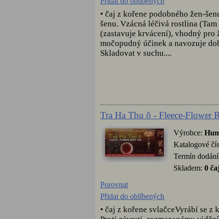
Přidat do oblíbených
• čaj z kořene podobného žen-šen
šenu. Vzácná léčivá rostlina (Tam
(zastavuje krvácení), vhodný pro 
močopudný účinek a navozuje dobré
Skladovat v suchu....
Tra Ha Thu ô - Fleece-Flower R
Výrobce:
Hun
Katalogové čí
Termín dodání
Skladem:
0 ča
Porovnat
Přidat do oblíbených
• čaj z kořene svlačceVyrábí se z 