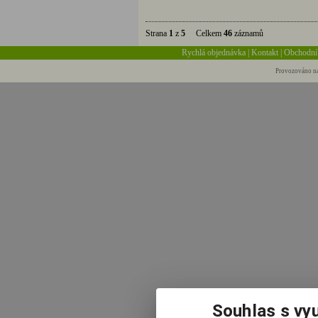
Strana
1
z
5
Celkem
46
záznamů
Rychlá objednávka
|
Kontakt
|
Obchodní
Provozováno na
Souhlas s vy