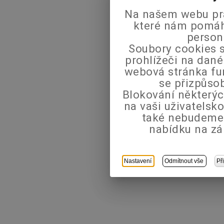
Na našem webu pra
které nám pomáha
person
Soubory cookies s
prohlížeči na dané
webová stránka fu
se přizpůso
Blokování některýc
na vaši uživatels
také nebudeme
nabídku na zá
Nastavení
Odmítnout vše
Př