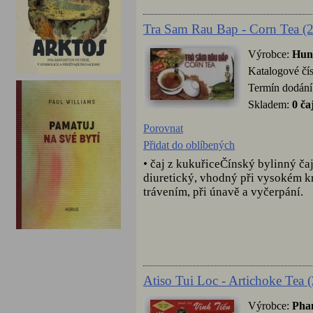
Tra Sam Rau Bap - Corn Tea (2
Výrobce:
Hun
Katalogové čí
Termín dodání
Skladem:
0 ča
Porovnat
Přidat do oblíbených
• čaj z kukuřiceČínský bylinný čaj
diuretický, vhodný při vysokém k
trávením, při únavě a vyčerpání.
Atiso Tui Loc - Artichoke Tea 
Výrobce:
Pha