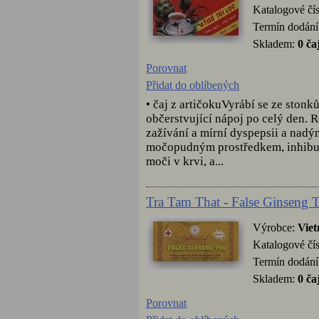
Katalogové čí
Termín dodání
Skladem:
0 ča
Porovnat
Přidat do oblíbených
• čaj z artičokuVyrábí se ze stonk
občerstvující nápoj po celý den. R
zažívání a mírní dyspepsii a nadý
močopudným prostředkem, inhibuje 
moči v krvi, a...
Tra Tam That - False Ginseng T
Výrobce:
Vie
Katalogové čí
Termín dodání
Skladem:
0 ča
Porovnat