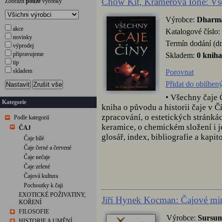
Chow Kit, Kramerová Ione: Vš
Zobrazit
pouze
výrobky
Výrobce:
Dharm
akce
Katalogové číslo:
novinky
Termín dodání (dn
výprodej
připravujeme
Skladem:
0 kniha
tip
skladem
Porovnat
Přidat do oblíben
Nastavit
Zrušit vše
• Všechny čaje 
Kategorie
kniha o původu a historii čaje v Č
zpracování, o estetických stránká
Podle kategorií
keramice, o chemickém složení i j
ČAJ
glosář, index, bibliografie a kapito
Čaje bílé
Čaje černé a červené
Čaje nečaje
Čaje zelené
Čajová kultura
Pochoutky k čaji
EXOTICKÉ POŽIVATINY,
Jiří Hynek Kocman: Čajové m
KOŘENÍ
FILOSOFIE
Výrobce:
Sursu
HISTORIE A UMĚNÍ