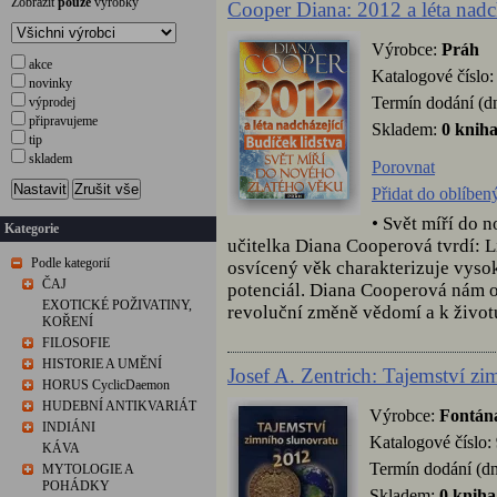
Zobrazit
pouze
výrobky
Cooper Diana: 2012 a léta nadch
Výrobce:
Práh
akce
Katalogové číslo
novinky
Termín dodání (d
výprodej
připravujeme
Skladem:
0 knih
tip
skladem
Porovnat
Nastavit
Zrušit vše
Přidat do oblíben
• Svět míří do
Kategorie
učitelka Diana Cooperová tvrdí: L
Podle kategorií
osvícený věk charakterizuje vyso
ČAJ
potenciál. Diana Cooperová nám ot
EXOTICKÉ POŽIVATINY,
revoluční změně vědomí a k život
KOŘENÍ
FILOSOFIE
HISTORIE A UMĚNÍ
Josef A. Zentrich: Tajemství z
HORUS CyclicDaemon
HUDEBNÍ ANTIKVARIÁT
Výrobce:
Fontán
INDIÁNI
Katalogové číslo:
KÁVA
Termín dodání (dn
MYTOLOGIE A
POHÁDKY
Skladem:
0 kniha