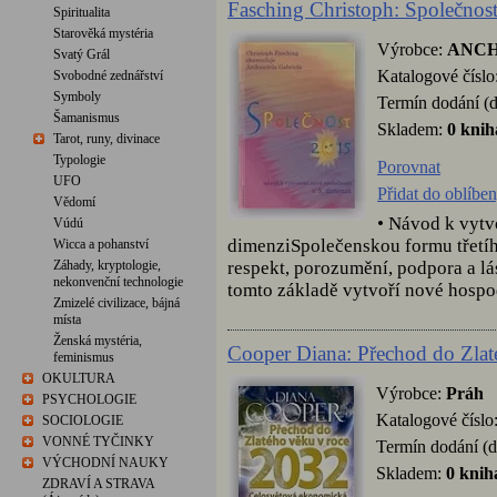
Fasching Christoph: Společnos
Spiritualita
Starověká mystéria
Výrobce:
ANCH
Svatý Grál
Katalogové číslo
Svobodné zednářství
Symboly
Termín dodání (d
Šamanismus
Skladem:
0 knih
Tarot, runy, divinace
Typologie
Porovnat
UFO
Přidat do oblíbe
Vědomí
• Návod k vytv
Vúdú
dimenziSpolečenskou formu třetího 
Wicca a pohanství
respekt, porozumění, podpora a lá
Záhady, kryptologie,
nekonvenční technologie
tomto základě vytvoří nové hospodá
Zmizelé civilizace, bájná
místa
Ženská mystéria,
Cooper Diana: Přechod do Zlat
feminismus
OKULTURA
Výrobce:
Práh
PSYCHOLOGIE
Katalogové číslo
SOCIOLOGIE
VONNÉ TYČINKY
Termín dodání (d
VÝCHODNÍ NAUKY
Skladem:
0 knih
ZDRAVÍ A STRAVA