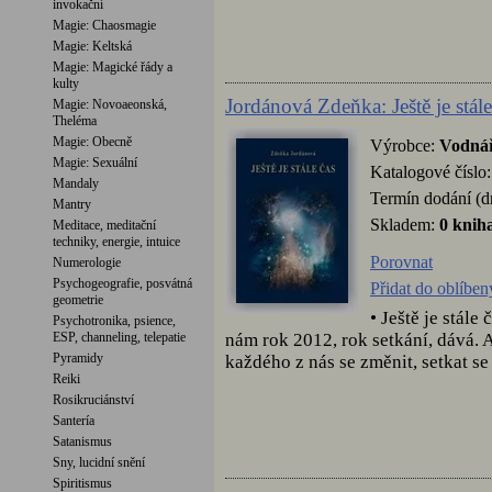
invokační
Magie: Chaosmagie
Magie: Keltská
Magie: Magické řády a
kulty
Jordánová Zdeňka: Ještě je stále
Magie: Novoaeonská,
Theléma
Magie: Obecně
Výrobce:
Vodná
Magie: Sexuální
Katalogové číslo
Mandaly
Termín dodání (d
Mantry
Skladem:
0 knih
Meditace, meditační
techniky, energie, intuice
Porovnat
Numerologie
Psychogeografie, posvátná
Přidat do oblíbe
geometrie
• Ještě je stále
Psychotronika, psience,
nám rok 2012, rok setkání, dává. A
ESP, channeling, telepatie
Pyramidy
každého z nás se změnit, setkat se
Reiki
Rosikruciánství
Santería
Satanismus
Sny, lucidní snění
Spiritismus