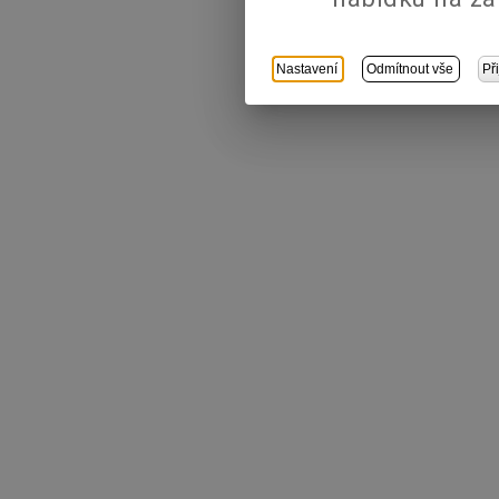
Nastavení
Odmítnout vše
Př