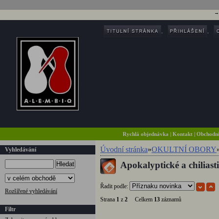
Rychlá objednávka
|
Kontakt
|
Obchodn
Úvodní stránka
»
OKULTNÍ OBORY
Vyhledávání
Apokalyptické a chiliast
Hledat
Řadit podle:
Rozšířené vyhledávání
Strana
1
z
2
Celkem
13
záznamů
Filtr