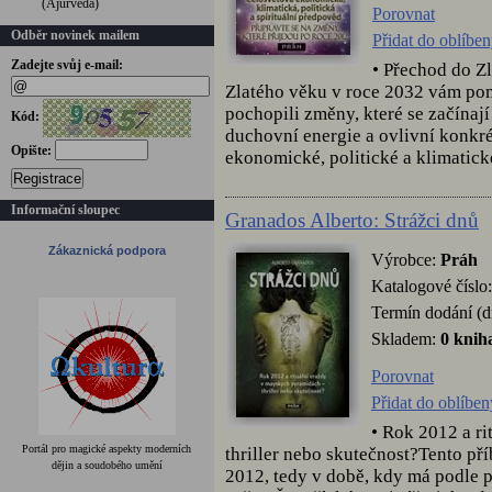
(Ájurvéda)
Porovnat
Odběr novinek mailem
Přidat do oblíbe
Zadejte svůj e-mail:
• Přechod do Z
Zlatého věku v roce 2032 vám pom
pochopili změny, které se začínají
Kód:
duchovní energie a ovlivní konkré
Opište:
ekonomické, politické a klimatick
Registrace
Informační sloupec
Granados Alberto: Strážci dnů
Zákaznická podpora
Výrobce:
Práh
Katalogové číslo
Termín dodání (d
Skladem:
0 knih
Porovnat
Přidat do oblíbe
• Rok 2012 a r
Portál pro magické aspekty moderních
thriller nebo skutečnost?Tento př
dějin a soudobého umění
2012, tedy v době, kdy má podle 