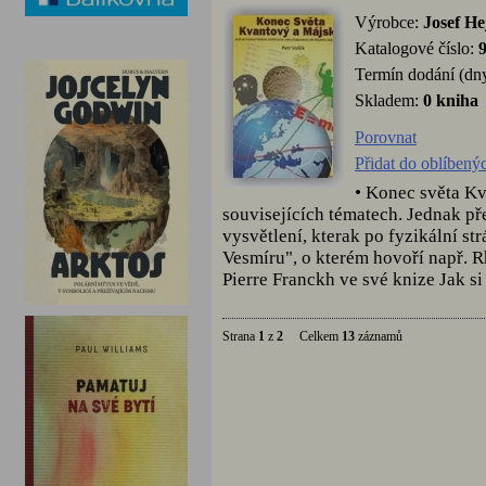
Výrobce:
Josef H
Katalogové číslo:
Termín dodání (dny
Skladem:
0 kniha
Porovnat
Přidat do oblíbený
• Konec světa K
souvisejících tématech. Jednak př
vysvětlení, kterak po fyzikální st
Vesmíru", o kterém hovoří např. 
Pierre Franckh ve své knize Jak si
Strana
1
z
2
Celkem
13
záznamů