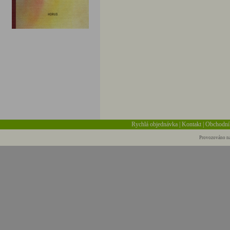
Rychlá objednávka
|
Kontakt
|
Obchodní
Provozováno na