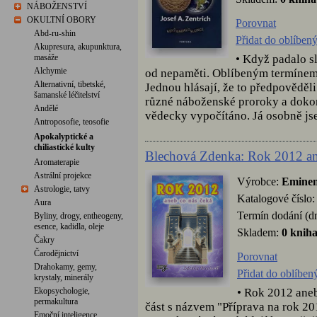
NÁBOŽENSTVÍ
OKULTNÍ OBORY
Porovnat
Abd-ru-shin
Přidat do oblíben
Akupresura, akupunktura,
• Když padalo s
masáže
Alchymie
od nepaměti. Oblíbeným termínem
Alternativní, tibetské,
Jednou hlásají, že to předpověděli
šamanské léčitelství
různé náboženské proroky a dokonc
Andělé
vědecky vypočítáno. Já osobně jse
Antroposofie, teosofie
Apokalyptické a
chiliastické kulty
Blechová Zdenka: Rok 2012 an
Aromaterapie
Astrální projekce
Výrobce:
Eminen
Astrologie, tatvy
Katalogové číslo
Aura
Termín dodání (d
Byliny, drogy, entheogeny,
esence, kadidla, oleje
Skladem:
0 knih
Čakry
Čarodějnictví
Porovnat
Drahokamy, gemy,
Přidat do oblíben
krystaly, minerály
• Rok 2012 aneb
Ekopsychologie,
permakultura
část s názvem "Příprava na rok 2
Emoční inteligence,