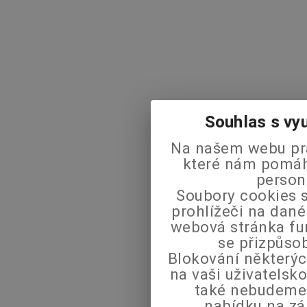
Souhlas s vy
Na našem webu pra
které nám pomáha
person
Soubory cookies s
prohlížeči na dané
webová stránka fu
se přizpůso
Blokování některýc
na vaši uživatels
také nebudeme
nabídku na zá