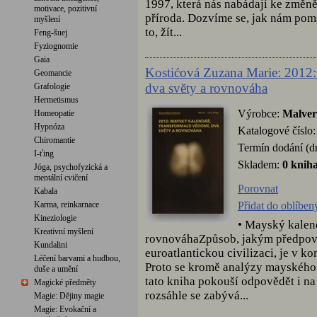
1997, která nás nabádají ke změně
motivace, pozitivní
příroda. Dozvíme se, jak nám pom
myšlení
to, žít...
Feng-šuej
Fyziognomie
Gaia
Kostićová Zuzana Marie: 2012:
Geomancie
dva světy a rovnováha
Grafologie
Hermetismus
Výrobce:
Malve
Homeopatie
Hypnóza
Katalogové číslo
Chiromantie
Termín dodání (d
I-ťing
Skladem:
0 knih
Jóga, psychofyzická a
mentální cvičení
Porovnat
Kabala
Přidat do oblíben
Karma, reinkarnace
Kineziologie
• Mayský kalend
Kreativní myšlení
rovnováhaZpůsob, jakým předpově
Kundalini
euroatlantickou civilizaci, je v 
Léčení barvami a hudbou,
Proto se kromě analýzy mayského
duše a umění
tato kniha pokouší odpovědět i n
Magické předměty
rozsáhle se zabývá...
Magie: Dějiny magie
Magie: Evokační a