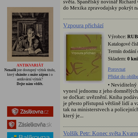
světa. Španělský novinář Richard
do Mexika zpravodajsky pokrýt ná
Vzpoura přichází
Výrobce:
RUB
Katalogové čís
Termín dodání 
Skladem:
0 kn
ANTIKVARIÁT
Porovnat
Nenašli
jste dostupný výtisk titulu,
který
sháníte
a
máte zájem
i o
Přidat do oblí
antikvární výtisk?
Dejte nám vědět.
• Neviditelný
vynesl jednomu z jeho domnělých 
se dočkat: uvěznění. Kniha podává
je přesto přístupná většině lidí a 
tak na ministerstvech a policejní
který je...
Volšík Petr: Konec světa Kvan