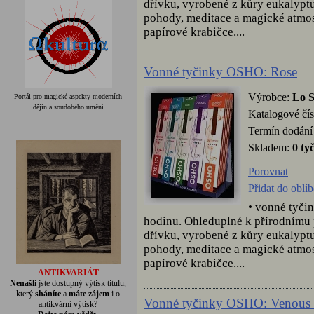
dřívku, vyrobené z kůry eukalyptu
pohody, meditace a magické atmos
papírové krabičce....
Vonné tyčinky OSHO: Rose
Výrobce:
Lo 
Portál pro magické aspekty moderních
dějin a soudobého umění
Katalogové čís
Termín dodání 
Skladem:
0 ty
Porovnat
Přidat do oblí
• vonné tyči
hodinu. Ohleduplné k přírodnímu
dřívku, vyrobené z kůry eukalyptu
pohody, meditace a magické atmos
papírové krabičce....
ANTIKVARIÁT
Nenašli
jste dostupný výtisk titulu,
který
sháníte
a
máte zájem
i o
Vonné tyčinky OSHO: Venous
antikvární výtisk?