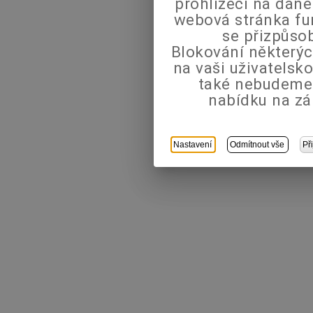
prohlížeči na dané
webová stránka fu
se přizpůso
Blokování některýc
na vaši uživatels
také nebudeme
nabídku na zá
Nastavení
Odmítnout vše
Př