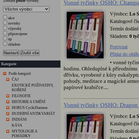
Zobrazit
pouze
výrobky
Vonné tyčinky OSHO: Champ
Výrobce:
Lo 
akce
Katalogové čís
novinky
Termín dodání 
výprodej
připravujeme
Skladem:
0 ty
tip
skladem
Porovnat
Nastavit
Zrušit vše
Přidat do oblí
• vonné tyči
Kategorie
hodinu. Ohleduplné k přírodnímu
Podle kategorií
dřívku, vyrobené z kůry eukalyptu
ČAJ
pohody, meditace a magické atmos
EXOTICKÉ POŽIVATINY,
papírové krabičce....
KOŘENÍ
FILOSOFIE
HISTORIE A UMĚNÍ
Vonné tyčinky OSHO: Dragon
HORUS CyclicDaemon
HUDEBNÍ ANTIKVARIÁT
Výrobce:
Lo 
INDIÁNI
Katalogové čís
KÁVA
Termín dodání 
MYTOLOGIE A
POHÁDKY
Skladem:
0 ty