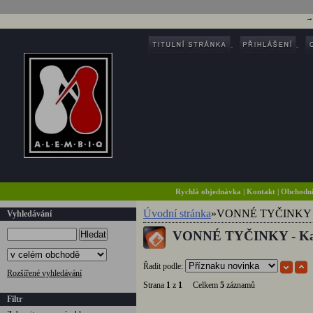
Rychlá objednávka
|
Kontakt
|
Obchodn
Úvodní stránka
»
VONNÉ TYČINKY
Vyhledávání
VONNÉ TYČINKY - Ka
Hledat
Řadit podle:
Rozšířené vyhledávání
Strana
1
z
1
Celkem
5
záznamů
Filtr