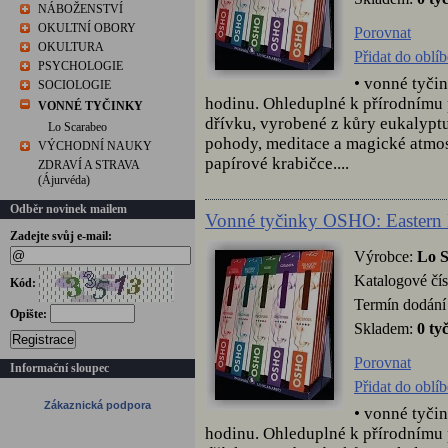
NÁBOŽENSTVÍ
OKULTNÍ OBORY
Porovnat
OKULTURA
Přidat do oblí
PSYCHOLOGIE
• vonné tyči
SOCIOLOGIE
hodinu. Ohleduplné k přírodnímu
VONNÉ TYČINKY
dřívku, vyrobené z kůry eukalyptu
Lo Scarabeo
pohody, meditace a magické atmos
VÝCHODNÍ NAUKY
papírové krabičce....
ZDRAVÍ A STRAVA
(Ájurvéda)
Odběr novinek mailem
Vonné tyčinky OSHO: Eastern
Zadejte svůj e-mail:
Výrobce:
Lo 
Katalogové čís
Kód:
Termín dodání 
Opište:
Skladem:
0 ty
Registrace
Porovnat
Informační sloupec
Přidat do oblí
Zákaznická podpora
• vonné tyči
hodinu. Ohleduplné k přírodnímu