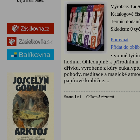
Dejte nám vědět.
Výrobce:
Lo 
Katalogové čís
Termín dodání 
Skladem:
0 ty
Porovnat
Přidat do oblí
• vonné tyči
hodinu. Ohleduplné k přírodnímu
dřívku, vyrobené z kůry eukalyptu
pohody, meditace a magické atmos
papírové krabičce....
Strana
1
z
1
Celkem
5
záznamů