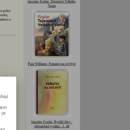
Jaroslav Foglar: Tajemství Velkého
Vonta
a práce
ověst,
ndence s
Paul Williams: Pamatuj na své bytí
 moderní
zvaný
hají
aném
 je
Jaroslav Foglar: Rychlé šípy -
sběratelské vydání - 1. díl
pni