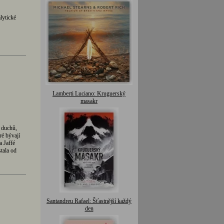
lytické
Lamberti Luciano: Kruguerský
masakr
 duchů,
ré bývají
a Jaffé
tala od
Santandreu Rafael: Šťastnější každý
den