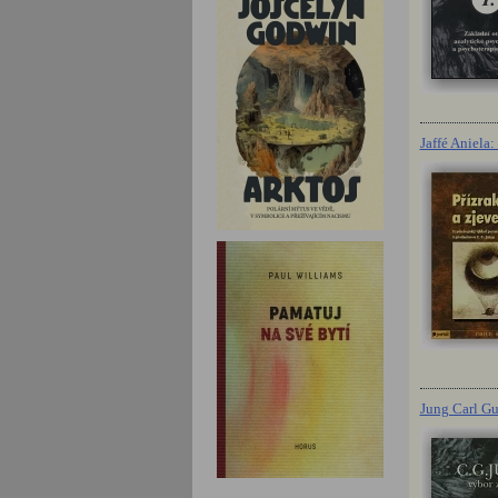
Jaffé Aniela:
Jung Carl Gus