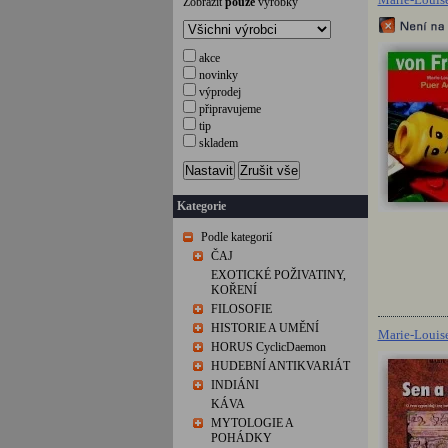
Zobrazit
pouze
výrobky
akce
novinky
výprodej
připravujeme
tip
skladem
Nastavit
Zrušit vše
Kategorie
Podle kategorií
ČAJ
EXOTICKÉ POŽIVATINY,
KOŘENÍ
FILOSOFIE
HISTORIE A UMĚNÍ
Marie-Louise
HORUS CyclicDaemon
HUDEBNÍ ANTIKVARIÁT
INDIÁNI
KÁVA
MYTOLOGIE A
POHÁDKY