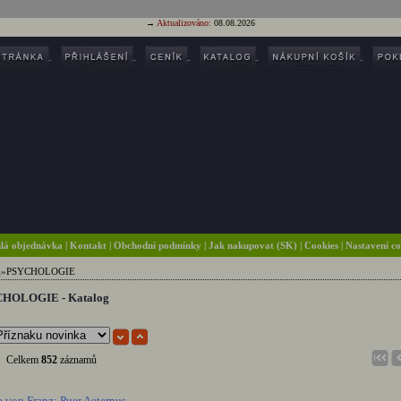
→
Aktualizováno:
08.08.2026
lá objednávka
|
Kontakt
|
Obchodní podmínky
|
Jak nakupovat (SK)
| Cookies
| Nastavení c
a
»
PSYCHOLOGIE
HOLOGIE - Katalog
Celkem
852
záznamů
 von Franz: Puer Aeternus