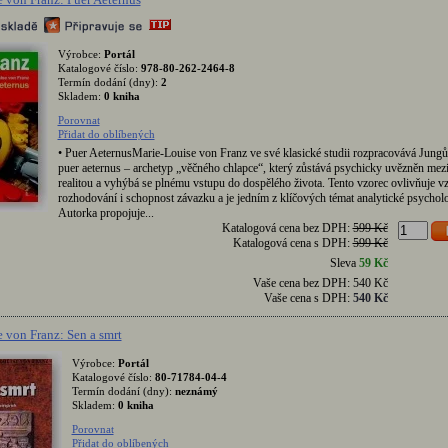
Výrobce:
Portál
Katalogové číslo:
978-80-262-2464-8
Termín dodání (dny):
2
Skladem:
0 kniha
Porovnat
Přidat do oblíbených
• Puer AeternusMarie-Louise von Franz ve své klasické studii rozpracovává Jung
puer aeternus – archetyp „věčného chlapce“, který zůstává psychicky uvězněn mezi 
realitou a vyhýbá se plnému vstupu do dospělého života. Tento vzorec ovlivňuje vz
rozhodování i schopnost závazku a je jedním z klíčových témat analytické psycholo
Autorka propojuje...
Katalogová cena bez DPH:
599 Kč
Katalogová cena s DPH:
599 Kč
Sleva
59 Kč
Vaše cena bez DPH:
540 Kč
Vaše cena s DPH:
540 Kč
 von Franz: Sen a smrt
Výrobce:
Portál
Katalogové číslo:
80-71784-04-4
Termín dodání (dny):
neznámý
Skladem:
0 kniha
Porovnat
Přidat do oblíbených