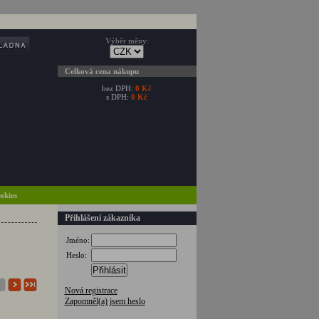
Výběr měny:
Celková cena nákupu
bez DPH:
0 Kč
s DPH:
0 Kč
ookies
Přihlášení zákazníka
Jméno:
Heslo:
Přihlásit
Nová registrace
Zapomněl(a) jsem heslo