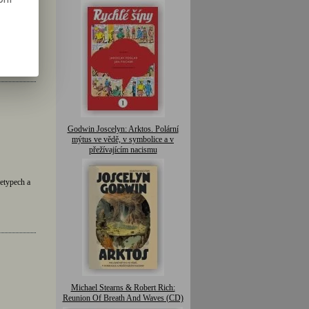
Godwin Joscelyn: Arktos. Polární
mýtus ve vědě, v symbolice a v
přežívajícím nacismu
etypech a
Michael Stearns & Robert Rich:
Reunion Of Breath And Waves (CD)