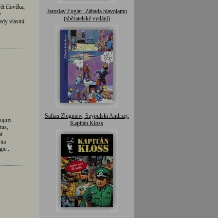
ět člověka,
Jaroslav Foglar: Záhada hlavolamu
y
(sběratelské vydání)
edy vlastní
Safian Zbigniew, Szypulski Andrzej:
pojmy.
Kapitán Kloss
tus,
í
 na
ie...