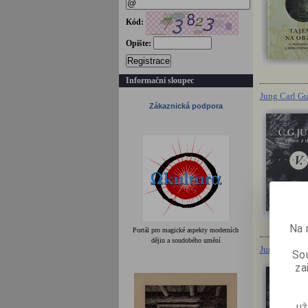
Kód:
Opište:
Registrace
Informační sloupec
Jung Carl Gu
Zákaznická podpora
Na 
Portál pro magické aspekty moderních
dějin a soudobého umění
Jung Carl Gus
Sou
za
už