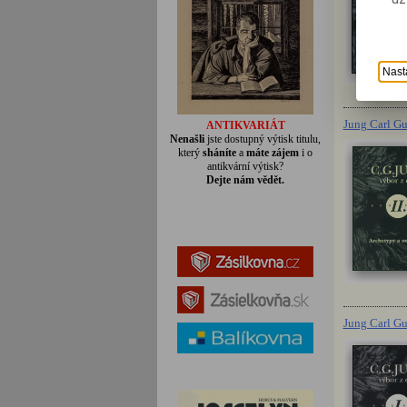
Nast
Jung Carl Gus
ANTIKVARIÁT
Nenašli
jste dostupný výtisk titulu,
který
sháníte
a
máte zájem
i o
antikvární výtisk?
Dejte nám vědět.
Jung Carl Gus