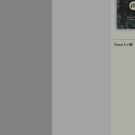
Strana
1
z
86