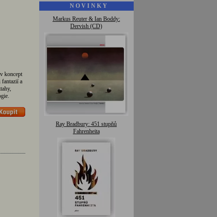
N O V I N K Y
Markus Reuter & Ian Boddy:
Dervish (CD)
ův koncept
fantazií a
tahy,
gie.
Ray Bradbury: 451 stupňů
Fahrenheita