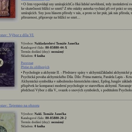
• O čem vypovídají sny umírajícíchCo říká lidské nevědomí, tedy instinktivní sv
ke skutečnosti blížící se smrti? Z této otázky autorka vychází při své práci se sn
umírajících. Sny jsou hlasem přírody v nás, a proto se lze ptát, jak nás příroda, t
přirozenost, připravuje na blížící se smrt....
stav: Výbor z díla VI.
Výrobce:
Nakladatelství Tomáše Janečka
Katalogové číslo:
80-85880-44-X
Termín dodání (dny):
neznámý
Skladem:
0 kniha
Porovnat
Přidat do oblíbených
• Psychologie a alchymie II. - Představy spásy v alchymiiZákladní alchymické 
Psychická povaha alchymického Díla. Dílo: Prima materia, Paralela Lapis - Kris
Alchymická symbolika v nábožensko-historickém rámci, Epilog.Jungův základn
příspěvek ke komparaci moderní psychologie se starověkou alchymií. Navazuje
předchozí Výbor z díla V., svazek o snových symbolech, s podtitulem Psycholog
stav: Tajemno na obzoru
Výrobce:
Nakl. Tomáše Janečka
Katalogové číslo:
80-85880-20-2
Termín dodání (dny):
neznámý
Skladem:
0 kniha