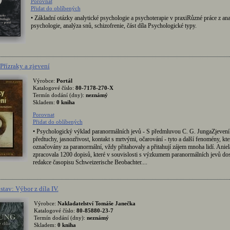
Porovnat
Přidat do oblíbených
• Základní otázky analytické psychologie a psychoterapie v praxiRůzné práce z ana
psychologie, analýza snů, schizofrenie, část díla Psychologické typy.
 Přízraky a zjevení
Výrobce:
Portál
Katalogové číslo:
80-7178-270-X
Termín dodání (dny):
neznámý
Skladem:
0 kniha
Porovnat
Přidat do oblíbených
• Psychologický výklad paranormálních jevů - S předmluvou C. G. JungaZjevení
předtuchy, jasnozřivost, kontakt s mrtvými, očarování - tyto a další fenomény, kte
označovány za paranormální, vždy přitahovaly a přitahují zájem mnoha lidí. Aniel
zpracovala 1200 dopisů, které v souvislosti s výzkumem paranormálních jevů dos
redakce časopisu Schweizerische Beobachter....
tav: Výbor z díla IV.
Výrobce:
Nakladatelství Tomáše Janečka
Katalogové číslo:
80-85880-23-7
Termín dodání (dny):
neznámý
Skladem:
0 kniha