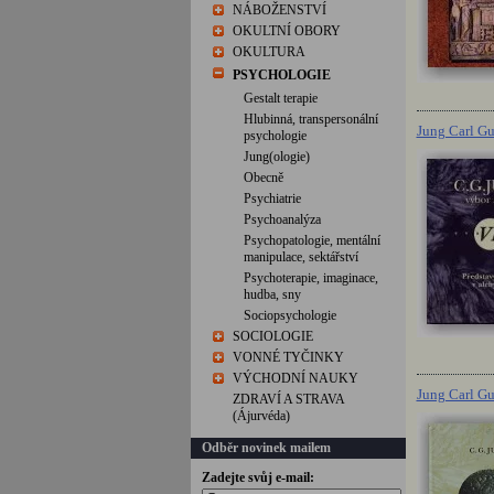
NÁBOŽENSTVÍ
OKULTNÍ OBORY
OKULTURA
PSYCHOLOGIE
Gestalt terapie
Hlubinná, transpersonální
Jung Carl Gu
psychologie
Jung(ologie)
Obecně
Psychiatrie
Psychoanalýza
Psychopatologie, mentální
manipulace, sektářství
Psychoterapie, imaginace,
hudba, sny
Sociopsychologie
SOCIOLOGIE
VONNÉ TYČINKY
VÝCHODNÍ NAUKY
Jung Carl Gu
ZDRAVÍ A STRAVA
(Ájurvéda)
Odběr novinek mailem
Zadejte svůj e-mail: