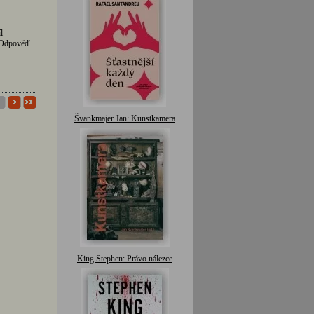
l
. Odpověď
Švankmajer Jan: Kunstkamera
King Stephen: Právo nálezce