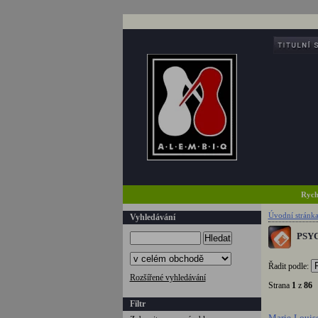
Rych
Úvodní stránk
Vyhledávání
PSYC
Hledat
Řadit podle:
Rozšířené vyhledávání
Strana
1
z
86
Filtr
Marie-Louise