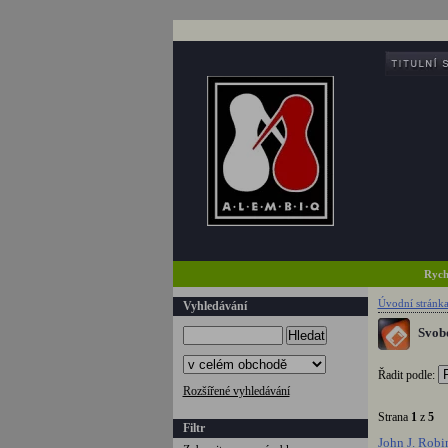
Rych
Úvodní stránk
Vyhledávání
Svobo
Hledat
Řadit podle:
Rozšířené vyhledávání
Strana
1
z
5
C
Filtr
John J. Robi