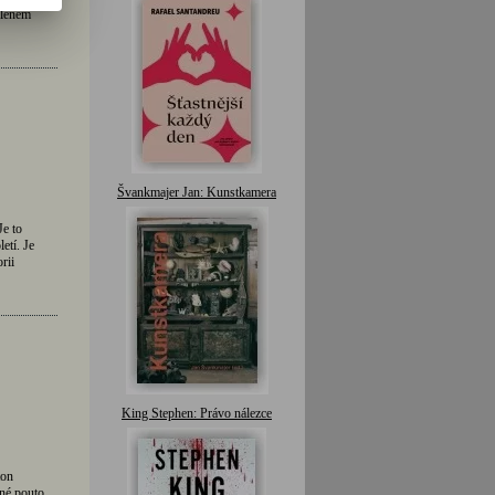
členem
Švankmajer Jan: Kunstkamera
e to
etí. Je
rii
King Stephen: Právo nálezce
ton
né pouto,