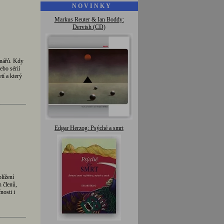
N O V I N K Y
Markus Reuter & Ian Boddy:
Dervish (CD)
dnářů. Kdy
ebo sérií
tí a který
Edgar Herzog: Psýché a smrt
lížení
h členů,
nosti i