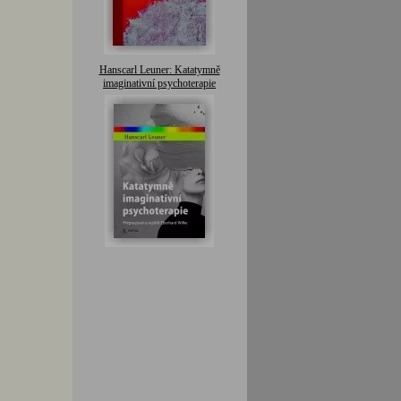
Hanscarl Leuner: Katatymně
imaginativní psychoterapie