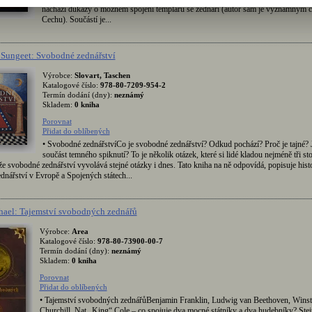
nachází důkazy o možném spojení templářů se zednáři (autor sám je významným 
Cechu). Součástí je...
Sungeet: Svobodné zednářství
Výrobce:
Slovart, Taschen
Katalogové číslo:
978-80-7209-954-2
Termín dodání (dny):
neznámý
Skladem:
0 kniha
Porovnat
Přidat do oblíbených
• Svobodné zednářstvíCo je svobodné zednářství? Odkud pochází? Proč je tajné? J
součást temného spiknutí? To je několik otázek, které si lidé kladou nejméně tři stol
e svobodné zednářství vyvolává stejné otázky i dnes. Tato kniha na ně odpovídá, popisuje histo
nářství v Evropě a Spojených státech...
hael: Tajemství svobodných zednářů
Výrobce:
Area
Katalogové číslo:
978-80-73900-00-7
Termín dodání (dny):
neznámý
Skladem:
0 kniha
Porovnat
Přidat do oblíbených
• Tajemství svobodných zednářůBenjamin Franklin, Ludwig van Beethoven, Wins
Churchill, Nat „King“ Cole – co spojuje dva mocné státníky a dva hudebníky? Stej