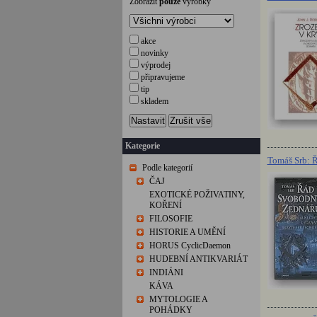
Zobrazit
pouze
výrobky
akce
novinky
výprodej
připravujeme
tip
skladem
Nastavit
Zrušit vše
Kategorie
Tomáš Srb: 
Podle kategorií
ČAJ
EXOTICKÉ POŽIVATINY,
KOŘENÍ
FILOSOFIE
HISTORIE A UMĚNÍ
HORUS CyclicDaemon
HUDEBNÍ ANTIKVARIÁT
INDIÁNI
KÁVA
MYTOLOGIE A
POHÁDKY