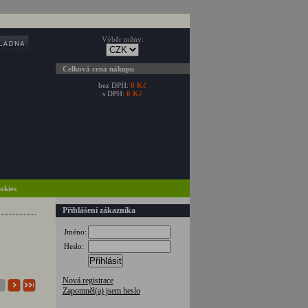
Výběr měny:
Celková cena nákupu
bez DPH:
0 Kč
s DPH:
0 Kč
ookies
Přihlášení zákazníka
Jméno:
Heslo:
Přihlásit
Nová registrace
Zapomněl(a) jsem heslo