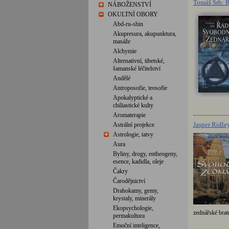
Tomáš Srb: 
NÁBOŽENSTVÍ
OKULTNÍ OBORY
Abd-ru-shin
Akupresura, akupunktura,
masáže
Alchymie
Alternativní, tibetské,
šamanské léčitelství
Andělé
Antroposofie, teosofie
Apokalyptické a
chiliastické kulty
Aromaterapie
Jasper Ridle
Astrální projekce
Astrologie, tatvy
Aura
Byliny, drogy, entheogeny,
esence, kadidla, oleje
Čakry
Čarodějnictví
Drahokamy, gemy,
krystaly, minerály
Ekopsychologie,
zednářské brat
permakultura
Emoční inteligence,