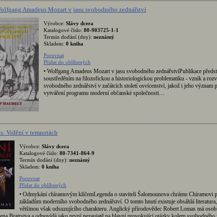
Wolfgang Amadeus Mozart v jasu svobodného zednářství
Výrobce:
Slávy dcera
Katalogové číslo:
80-903725-1-1
Termín dodání (dny):
neznámý
Skladem:
0 kniha
Porovnat
Přidat do oblíbených
• Wolfgang Amadeus Mozart v jasu svobodného zednářstvíPublikace předsta
soustředěním na filozofickou a historiologickou problematiku - vznik a rozv
svobodného zednářství v začátcích století osvícenství, jakož i jeho význam 
vytváření programu moderní občanské společnosti....
s: Vidění v temnotách
Výrobce:
Slávy dcera
Katalogové číslo:
80-7341-864-9
Termín dodání (dny):
neznámý
Skladem:
0 kniha
Porovnat
Přidat do oblíbených
• Odmykání chíramovým klíčemLegenda o staviteli Šalomounova chrámu Chíramovi pa
základům moderního svobodného zednářství. O tomto hnutí existuje obsáhlá literatura
většinou však odsuzujícího charakteru. Anglický přírodovědec Robert Lomas má osobn
ena Bratrstva a odpovídá jako první nezaujatě na hlavní provokující otázky kolem svobodného 