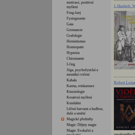
motivace, pozitivní
J. Haubelt: 
myšlení
Feng-šuej
Fyziognomie
Gaia
Geomancie
Grafologie
Hermetismus
Homeopatie
Hypnóza
Chiromantie
I-ťing
Jóga, psychofyzická a
mentální cvičení
Kabala
Robert Loma
Karma, reinkarnace
Kineziologie
Kreativní myšlení
Kundalini
Léčení barvami a hudbou,
duše a umění
Magické předměty
Magie: Dějiny magie
Magie: Evokační a
zasvěceného čl