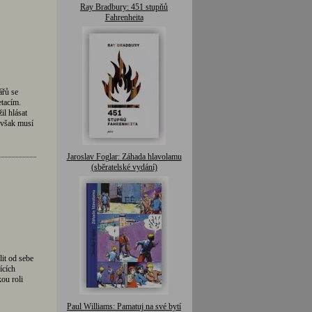
Ray Bradbury: 451 stupňů
Fahrenheita
ářů se
tacím.
l hlásat
 však musí
Jaroslav Foglar: Záhada hlavolamu
(sběratelské vydání)
lit od sebe
ících
ou roli
Paul Williams: Pamatuj na své bytí