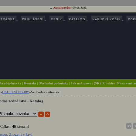
→
Aktualizováno:
09.08.2026
lá objednávka
|
Kontakt
|
Obchodní podmínky
|
Jak nakupovat (SK)
| Cookies
| Nastavení c
a
»
OKULTNÍ OBORY
»
Svobodné zednářství
dné zednářství - Katalog
elkem
46
záznamů
nson: Zrozeni v krvi