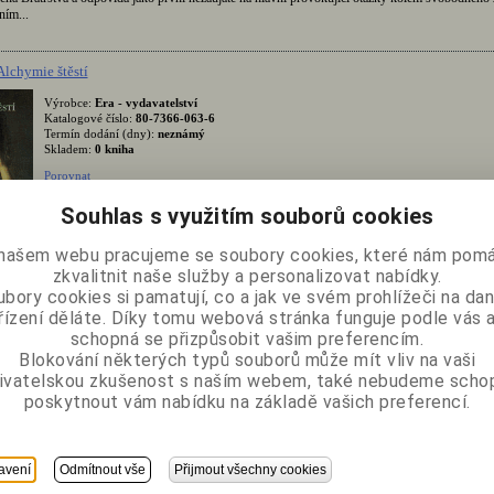
ním...
Alchymie štěstí
Výrobce:
Era - vydavatelství
Katalogové číslo:
80-7366-063-6
Termín dodání (dny):
neznámý
Skladem:
0 kniha
Porovnat
Přidat do oblíbených
Souhlas s využitím souborů cookies
• Pozdní osvícení a moravská společnost 1770-1810Publikace si na své druhé a výraz
pozměněné vydání musela počkat dvacet let. Nyní vycházejí tyto esejistickou a čtivou
podané dějiny osvícenství (a svobodného zednářství) na Moravě poprvé v podobě, jako
našem webu pracujeme se soubory cookies, které nám pomá
asluhuje. Zachycuje vývoj moravské aristokracie a její výrazné spojení...
zkvalitnit naše služby a personalizovat nabídky.
bory cookies si pamatují, co a jak ve svém prohlížeči na d
řízení děláte. Díky tomu webová stránka funguje podle vás a
e: Klíč k Šalamounovu klíči
schopná se přizpůsobit vašim preferencím.
Výrobce:
Mladá fronta
Blokování některých typů souborů může mít vliv na vaši
Katalogové číslo:
978-80-204-1557-8
ivatelskou zkušenost s naším webem, také nebudeme scho
Termín dodání (dny):
neznámý
Skladem:
0 kniha
poskytnout vám nabídku na základě vašich preferencí.
Porovnat
Přidat do oblíbených
• Tajemství magie a zednářstvíKniha Klíč k Šalomounovu klíči se zabývá legendár
avení
Odmítnout vše
Přijmout všechny cookies
postavou krále Šalomouna z historického i esoterního pohledu, přičemž důkladně
historii řádu templářů a nabízí překvapivé odhalení jejich tajemství. V obřadech z