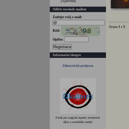
(Ájurvéda)
Odběr novinek mailem
Zadejte svůj e-mail:
Strana
1
z
5
C
Kód:
Opište:
Registrace
Informační sloupec
Zákaznická podpora
Portál pro magické aspekty moderních
dějin a soudobého umění