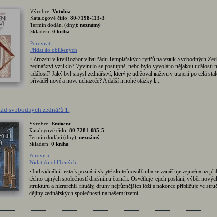
Výrobce:
Votobia
Katalogové číslo:
80-7198-113-3
Termín dodání (dny):
neznámý
Skladem:
0 kniha
Porovnat
Přidat do oblíbených
• Zrozeni v krviRozbor vlivu řádu Templářských rytířů na vznik Svobodných Ze
zednářství vzniklo? Vyvinulo se postupně, nebo bylo vyvoláno nějakou událostí n
událostí? Jaký byl smysl zednářství, který je udržoval naživu v utajení po celá stale
přiváděl nové a nové uchazeče? A další mnohé otázky k...
Řád svobodných zednářů 1.
Výrobce:
Eminent
Katalogové číslo:
80-7281-085-5
Termín dodání (dny):
neznámý
Skladem:
0 kniha
Porovnat
Přidat do oblíbených
• Individuální cesta k poznání skryté skutečnostiKniha se zaměřuje zejména na přib
těchto tajných společností dnešnímu čtenáři. Osvětluje jejich poslání, výběr novýc
strukturu a hierarchii, rituály, druhy nejrůznějších lóží a nakonec přibližuje ve struč
dějiny zednářských společností na našem území....