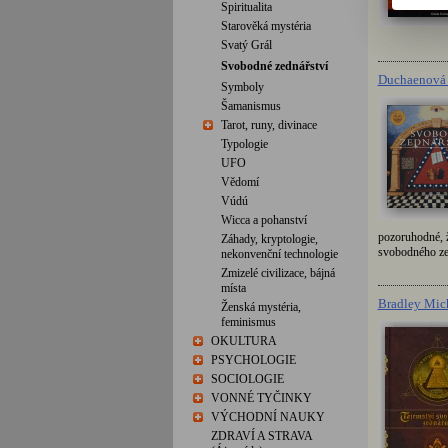
Spiritualita
Starověká mystéria
Svatý Grál
Svobodné zednářství
Duchaenová 
Symboly
Šamanismus
Tarot, runy, divinace
Typologie
UFO
Vědomí
Vúdú
Wicca a pohanství
pozoruhodné, ž
Záhady, kryptologie,
svobodného zed
nekonvenční technologie
Zmizelé civilizace, bájná
místa
Bradley Mic
Ženská mystéria,
feminismus
OKULTURA
PSYCHOLOGIE
SOCIOLOGIE
VONNÉ TYČINKY
VÝCHODNÍ NAUKY
ZDRAVÍ A STRAVA