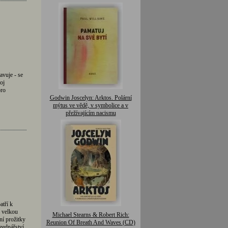
vuje - se
oj
pro
Godwin Joscelyn: Arktos. Polární
mýtus ve vědě, v symbolice a v
přežívajícím nacismu
tří k
, velkou
Michael Stearns & Robert Rich:
í prožitky
Reunion Of Breath And Waves (CD)
zednářství