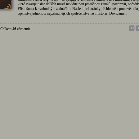
které svazuje tisíce dalších mužů neviditelnou pavučinou rituálů, pozdravů, obřadů:
Příslušnost k svobodným zednářům. Následující stránky přehledně a poutavě odkr
tajemství jednoho z nejzáhadnějších společenství naší historie. Dovídáme...
elkem
46
záznamů