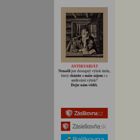
ANTIKVARIÁT
Nenašli
jste dostupný výtisk titulu,
který
sháníte
a
máte zájem
i o
antikvární výtisk?
Dejte nám vědět.