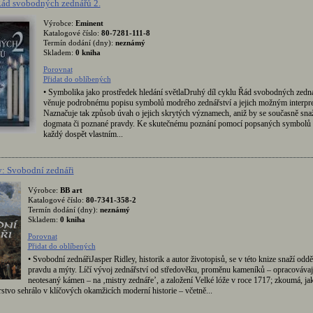
Řád svobodných zednářů 2.
Výrobce:
Eminent
Katalogové číslo:
80-7281-111-8
Termín dodání (dny):
neznámý
Skladem:
0 kniha
Porovnat
Přidat do oblíbených
• Symbolika jako prostředek hledání světlaDruhý díl cyklu Řád svobodných zedn
věnuje podrobnému popisu symbolů modrého zednářství a jejich možným interpre
Naznačuje tak způsob úvah o jejich skrytých významech, aniž by se současně snaži
dogmata či poznané pravdy. Ke skutečnému poznání pomocí popsaných symbolů
každý dospět vlastním...
y: Svobodní zednáři
Výrobce:
BB art
Katalogové číslo:
80-7341-358-2
Termín dodání (dny):
neznámý
Skladem:
0 kniha
Porovnat
Přidat do oblíbených
• Svobodní zednářiJasper Ridley, historik a autor životopisů, se v této knize snaží oddě
pravdu a mýty. Líčí vývoj zednářství od středověku, proměnu kameníků – opracovávaj
neotesaný kámen – na ‚mistry zednáře’, a založení Velké lóže v roce 1717; zkoumá, jak
rstvo sehrálo v klíčových okamžicích moderní historie – včetně...