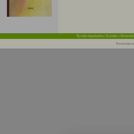
Rychlá objednávka
|
Kontakt
|
Obchodní
Provozováno na