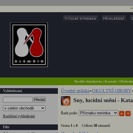
Rychlá objednávka
|
Kontakt
|
Obchodn
Úvodní stránka
»
OKULTNÍ OBORY
Vyhledávání
Sny, lucidní snění - Kat
Hledat
Řadit podle:
Rozšířené vyhledávání
Strana
1
z
4
Celkem
38
záznamů
Filtr