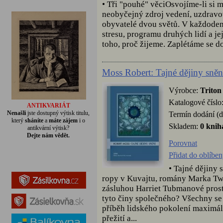
• Tři "pouhé" věciOsvojíme-li si 
neobyčejný zdroj vedení, uzdravov
obyvatelé dvou světů. V každoden
stresu, programu druhých lidí a je
toho, proč žijeme. Zaplétáme se do
Moss Robert: Tajné dějiny sněn
Výrobce:
Triton
Katalogové číslo
ANTIKVARIÁT
Nenašli
jste dostupný výtisk titulu,
Termín dodání (d
který
sháníte
a
máte zájem
i o
Skladem:
0 knih
antikvární výtisk?
Dejte nám vědět.
Porovnat
Přidat do oblíbe
• Tajné dějiny
ropy v Kuvajtu, romány Marka Tw
zásluhou Harriet Tubmanové prost
tyto činy společného? Všechny se 
příběh lidského pokolení maximál
přežití a...