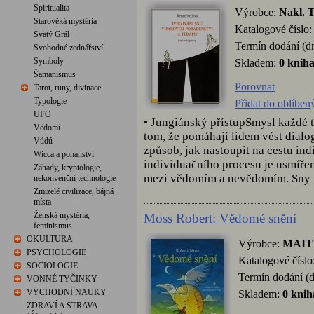
Spiritualita
Výrobce:
Nakl. 
Starověká mystéria
Katalogové číslo
Svatý Grál
Termín dodání (d
Svobodné zednářství
Symboly
Skladem:
0 knih
Šamanismus
Porovnat
Tarot, runy, divinace
Typologie
Přidat do oblíben
UFO
• Jungiánský přístupSmysl každé t
Vědomí
tom, že pomáhají lidem vést dial
Vúdú
způsob, jak nastoupit na cestu in
Wicca a pohanství
individuačního procesu je usmíře
Záhady, kryptologie,
mezi vědomím a nevědomím. Sny vy
nekonvenční technologie
Zmizelé civilizace, bájná
místa
Ženská mystéria,
Moss Robert: Vědomé snění
feminismus
OKULTURA
Výrobce:
MAITR
PSYCHOLOGIE
Katalogové číslo
SOCIOLOGIE
Termín dodání (d
VONNÉ TYČINKY
VÝCHODNÍ NAUKY
Skladem:
0 knih
ZDRAVÍ A STRAVA