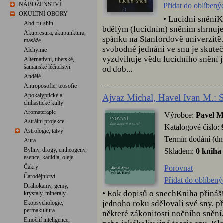
NÁBOŽENSTVÍ
Přidat do oblíbený
OKULTNÍ OBORY
• Lucidní sněníK
Abd-ru-shin
bdělým (lucidním) sněním shrnuje
Akupresura, akupunktura,
spánku na Stanfordově univerzitě
masáže
svobodné jednání ve snu je skut
Alchymie
vyzdvihuje vědu lucidního snění
Alternativní, tibetské,
šamanské léčitelství
od dob...
Andělé
Antroposofie, teosofie
Apokalyptické a
Ajvaz Michal, Havel Ivan M.: 
chiliastické kulty
Aromaterapie
Výrobce:
Pavel M
Astrální projekce
Katalogové číslo:
Astrologie, tatvy
Termín dodání (dn
Aura
Byliny, drogy, entheogeny,
Skladem:
0 kniha
esence, kadidla, oleje
Čakry
Porovnat
Čarodějnictví
Přidat do oblíbený
Drahokamy, gemy,
• Rok dopisů o snechKniha přináší
krystaly, minerály
jednoho roku sdělovali své sny, př
Ekopsychologie,
permakultura
některé zákonitosti nočního snění,
Emoční inteligence,