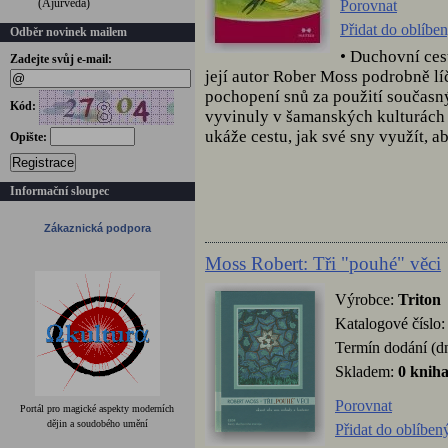
(Ájurvéda)
Porovnat
Přidat do oblíbe
Odběr novinek mailem
• Duchovní ces
Zadejte svůj e-mail:
její autor Rober Moss podrobně líč
pochopení snů za použití současnýc
Kód:
vyvinuly v šamanských kulturách
ukáže cestu, jak své sny využít, ab
Opište:
Registrace
Informační sloupec
Zákaznická podpora
Moss Robert: Tři "pouhé" věci
Výrobce:
Triton
Katalogové číslo
Termín dodání (d
Skladem:
0 knih
Porovnat
Portál pro magické aspekty moderních
dějin a soudobého umění
Přidat do oblíben