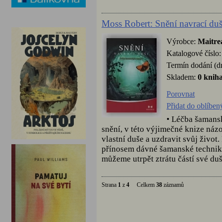
Moss Robert: Snění navrací duš
Výrobce:
Maitre
Katalogové číslo
Termín dodání (d
Skladem:
0 knih
Porovnat
Přidat do oblíben
• Léčba šamans
snění, v této výjimečné knize náz
vlastní duše a uzdravit svůj živo
přínosem dávné šamanské techniky
můžeme utrpět ztrátu částí své duše 
Strana
1
z
4
Celkem
38
záznamů