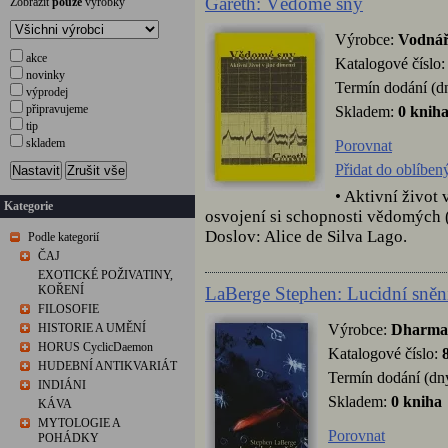
Gareth: Vědomé sny
Zobrazit
pouze
výrobky
Výrobce:
Vodná
akce
Katalogové číslo
novinky
Termín dodání (d
výprodej
připravujeme
Skladem:
0 knih
tip
skladem
Porovnat
Přidat do oblíben
Nastavit
Zrušit vše
• Aktivní život
Kategorie
osvojení si schopnosti vědomých (l
Doslov: Alice de Silva Lago.
Podle kategorií
ČAJ
EXOTICKÉ POŽIVATINY,
LaBerge Stephen: Lucidní sněn
KOŘENÍ
FILOSOFIE
Výrobce:
Dharma
HISTORIE A UMĚNÍ
HORUS CyclicDaemon
Katalogové číslo:
HUDEBNÍ ANTIKVARIÁT
Termín dodání (dn
INDIÁNI
Skladem:
0 kniha
KÁVA
MYTOLOGIE A
Porovnat
POHÁDKY