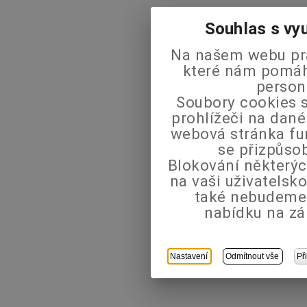
Souhlas s vy
Na našem webu pra
které nám pomáha
person
Soubory cookies s
prohlížeči na dané
webová stránka fu
se přizpůso
Blokování některýc
na vaši uživatels
také nebudeme
nabídku na zá
Nastavení
Odmítnout vše
Př