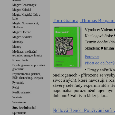
invokační
Magie: Chaosmagie
Magie: Keltská
Magie: Magické řády a
kulty
Toro Gialuca, Thomas Benjami
Magie: Novoaeonská,
Theléma
Výrobce:
Volvox 
Magie: Obecně
Katalogové číslo:
Magie: Sexuální
Termín dodání (dn
Mandaly
Mantry
Skladem:
0 kniha
Meditace, meditační
techniky, energie, intuice
Porovnat
Numerologie
Přidat do oblíbený
Psychogeografie, posvátná
geometrie
• Drogy sněníKn
Psychotronika, psience,
oneirogenech - přirozeně se vysky
ESP, channeling, telepatie
živočišných), které navozují a roz
Pyramidy
závěry celé řady experimentů s tě
Reiki
napomáhat porozumění tajemným p
Rosikruciánství
dob používali tyto látky jako...
Santería
Satanismus
Sny, lucidní snění
Nellová Renée: Používání snů v
Spiritismus