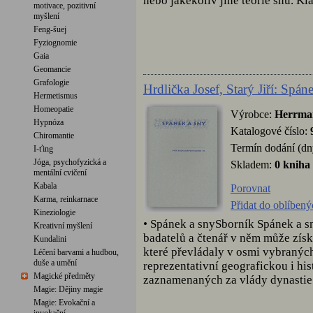
nebo jakékoliv jiné teorie snu. Kla
motivace, pozitivní
myšlení
Feng-šuej
Fyziognomie
Gaia
Geomancie
Grafologie
Hrdlička Josef, Starý Jiří: Spán
Hermetismus
Homeopatie
Výrobce:
Herrma
Hypnóza
Katalogové číslo:
Chiromantie
Termín dodání (dn
I-ťing
Jóga, psychofyzická a
Skladem:
0 kniha
mentální cvičení
Kabala
Porovnat
Karma, reinkarnace
Přidat do oblíbený
Kineziologie
• Spánek a snySborník Spánek a s
Kreativní myšlení
badatelů a čtenář v něm může získ
Kundalini
které převládaly v osmi vybranýc
Léčení barvami a hudbou,
duše a umění
reprezentativní geografickou i his
Magické předměty
zaznamenaných za vlády dynastie 
Magie: Dějiny magie
Magie: Evokační a