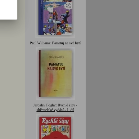
Paul Williams: Pamatuj na své bytí
Jaroslav Foglar: Rychlé šípy -
sběratelské vydání - 1. díl