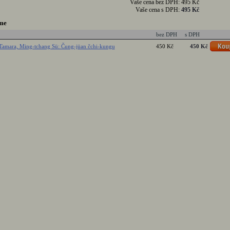
Vaše cena bez DPH:
495 Kč
Vaše cena s DPH:
495 Kč
me
bez DPH
s DPH
amara, Ming-tchang Sü: Čung-jüan čchi-kungu
450 Kč
450 Kč