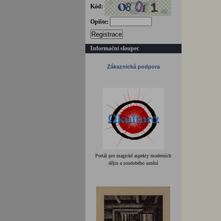
Kód:
Opište:
Registrace
Informační sloupec
Zákaznická podpora
Portál pro magické aspekty moderních
dějin a soudobého umění