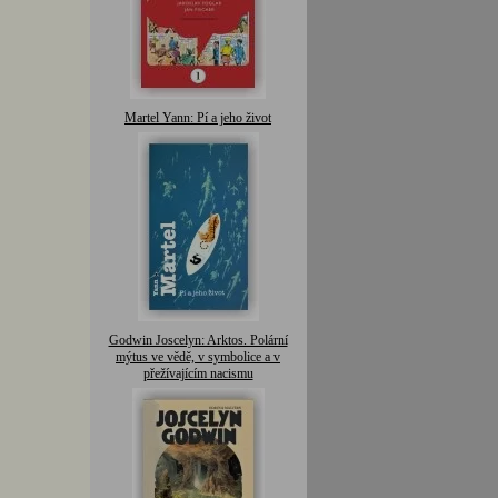
Martel Yann: Pí a jeho život
Godwin Joscelyn: Arktos. Polární
mýtus ve vědě, v symbolice a v
přežívajícím nacismu