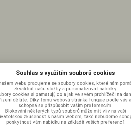
Souhlas s využitím souborů cookies
našem webu pracujeme se soubory cookies, které nám pomá
zkvalitnit naše služby a personalizovat nabídky.
bory cookies si pamatují, co a jak ve svém prohlížeči na d
řízení děláte. Díky tomu webová stránka funguje podle vás a
schopná se přizpůsobit vašim preferencím.
Blokování některých typů souborů může mít vliv na vaši
ivatelskou zkušenost s naším webem, také nebudeme scho
poskytnout vám nabídku na základě vašich preferencí.