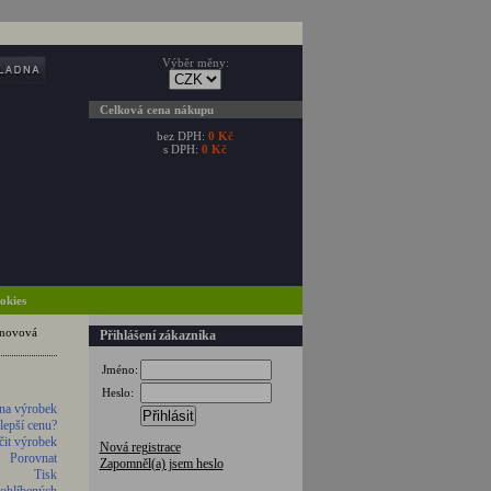
Výběr měny:
Celková cena nákupu
bez DPH:
0 Kč
s DPH:
0 Kč
ookies
novová
Přihlášení zákazníka
Jméno:
Heslo:
na výrobek
Přihlásit
 lepší cenu?
it výrobek
Nová registrace
Porovnat
Zapomněl(a) jsem heslo
Tisk