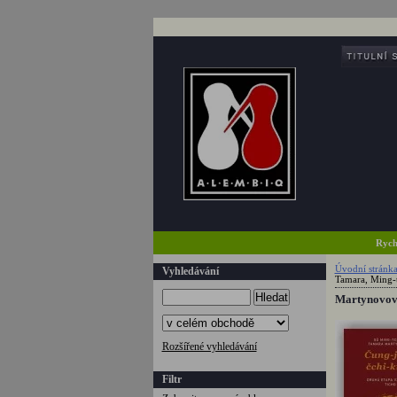
Rych
Úvodní stránk
Vyhledávání
Tamara, Ming-
Hledat
Martynovová
Rozšířené vyhledávání
Filtr