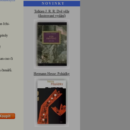
 oblíbených
N O V I N K Y
Tolkien J. R. R: Dvě věže
(ilustrované vydání)
n čchi-
pitoly
é
an-cuo či
 čtenářů.
Hermann Hesse: Pohádky