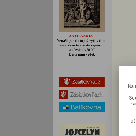
ANTIKVARIÁT
Nenašli
jste dostupný výtisk titulu,
který
sháníte
a
máte zájem
i o
antikvární výtisk?
Dejte nám vědět.
Na 
Sou
za
už