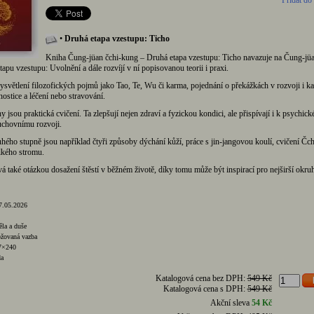
Přidat do
•
Druhá etapa vzestupu: Ticho
Kniha Čung-jüan čchi-kung – Druhá etapa vzestupu: Ticho navazuje na Čung-jüa
apu vzestupu: Uvolnění a dále rozvíjí v ní popisovanou teorii i praxi.
světlení filozofických pojmů jako Tao, Te, Wu či karma, pojednání o překážkách v rozvoji i ka
ostice a léčení nebo stravování.
hy jsou praktická cvičení. Ta zlepšují nejen zdraví a fyzickou kondici, ale přispívají i k psychick
uchovnímu rozvoji.
ého stupně jsou například čtyři způsoby dýchání kůží, práce s jin-jangovou koulí, cvičení Čch
lkého stromu.
á také otázkou dosažení štěstí v běžném životě, díky tomu může být inspirací pro nejširší okruh
7.05.2026
ěla a duše
žovaná vazba
67×240
da
Katalogová cena bez DPH:
549 Kč
Katalogová cena s DPH:
549 Kč
Akční sleva
54 Kč