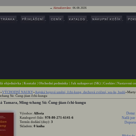
→
Aktualizováno:
06.08.2026
lá objednávka
|
Kontakt
|
Obchodní podmínky
|
Jak nakupovat (SK)
| Cookies
| Nastavení c
a
»
VÝCHODNÍ NAUKY
»
Asijská bojová umění, čchi-kung, dechová cvičení, wu-šu, budó
»
Marty
tchang Sü: Čung-jüan čchi-kungu
 Tamara, Ming-tchang Sü: Čung-jüan čchi-kungu
Dotaz 
Výrobce:
Alferia
Katalogové číslo:
978-80-271-6141-6
Našli jste
Termín dodání (dny):
3
Doporuč
Skladem:
0 kniha