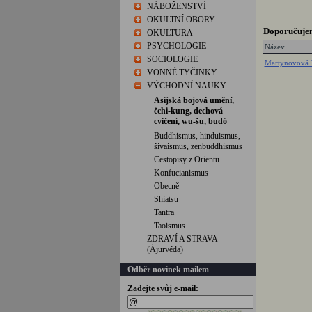
NÁBOŽENSTVÍ
OKULTNÍ OBORY
Doporučuje
OKULTURA
PSYCHOLOGIE
Název
SOCIOLOGIE
Martynovová T
VONNÉ TYČINKY
VÝCHODNÍ NAUKY
Asijská bojová umění,
čchi-kung, dechová
cvičení, wu-šu, budó
Buddhismus, hinduismus,
šivaismus, zenbuddhismus
Cestopisy z Orientu
Konfucianismus
Obecně
Shiatsu
Tantra
Taoismus
ZDRAVÍ A STRAVA
(Ájurvéda)
Odběr novinek mailem
Zadejte svůj e-mail: