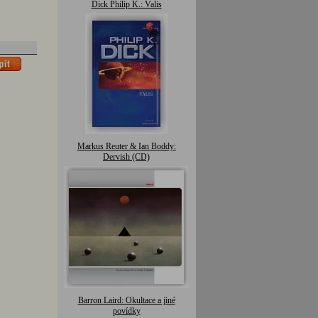
Dick Philip K.: Valis
Markus Reuter & Ian Boddy:
Dervish (CD)
Barron Laird: Okultace a jiné
povídky