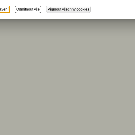
avení
Odmítnout vše
Přijmout všechny cookies