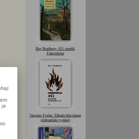
Ray Bradbury: 451 stupňů
Fahrenheita
hají
aném
 je
Jaroslav Foglar: Záhada hlavolamu
(sběratelské vydání)
pni