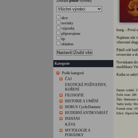
Zobrazit
pouze
výrobky
akce
novinky
výprodej
kung – První et
připravujeme
Najdeme zde vy
tip
věnované diagn
skladem
Páteří celé kni
Nastavit
Zrušit vše
rovnováze a d
Novinkami druh
Kategorie
modifikace Ve
Podle kategorií
Kniha se zabýv
ČAJ
EXOTICKÉ POŽIVATINY,
KOŘENÍ
Datum vydání: 2
FILOSOFIE
Počet stran: 280
Žánr: Harmonie t
HISTORIE A UMĚNÍ
Vazby knihy: Bro
HORUS CyclicDaemon
Formát stran: 1
HUDEBNÍ ANTIKVARIÁT
Edice: Jógová řa
INDIÁNI
KÁVA
MYTOLOGIE A
POHÁDKY