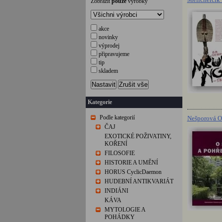
Zobrazit
pouze
výrobky
akce
novinky
výprodej
připravujeme
tip
skladem
Nastavit
Zrušit vše
Kategorie
Podle kategorií
Nešporová Ol
ČAJ
EXOTICKÉ POŽIVATINY,
KOŘENÍ
FILOSOFIE
HISTORIE A UMĚNÍ
HORUS CyclicDaemon
HUDEBNÍ ANTIKVARIÁT
INDIÁNI
KÁVA
MYTOLOGIE A
POHÁDKY