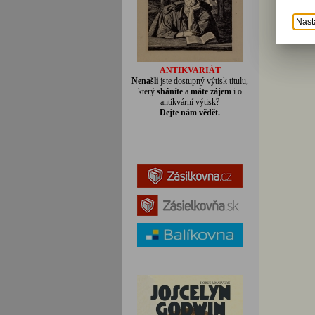
Nast
ANTIKVARIÁT
Nenašli
jste dostupný výtisk titulu,
který
sháníte
a
máte zájem
i o
antikvární výtisk?
Dejte nám vědět.