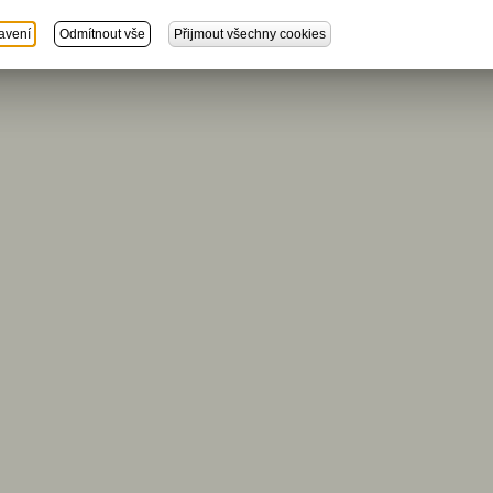
avení
Odmítnout vše
Přijmout všechny cookies