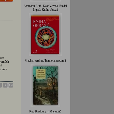
Ammann Ruth, Kast Verena, Riedel
Ingrid: Kniha obrazů
áce
Machen Arthur: Temnota nepomíjí
borných
ví
ušníky
Ray Bradbury: 451 stupňů