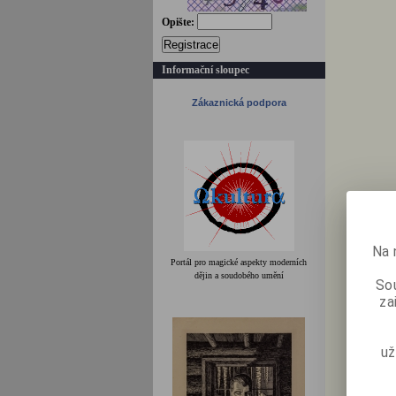
Opište:
Registrace
Informační sloupec
Zákaznická podpora
Na 
Portál pro magické aspekty moderních
dějin a soudobého umění
Sou
za
už