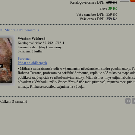
Katalogová cena s DPH:
398 Kč
Sleva
39 Kč
Vaše cena bez DPH:
359 Kč
Vaše cena s DPH:
359 Kč
n: Mithra a mithraismus
Výrobce:
Vyšehrad
Katalogové číslo:
80-7021-708-1
Termín dodání (dny):
neznámý
Skladem:
0 kniha
Porovnat
Přidat do oblíbených
• Mithra a mithraismusStudie o významném náboženském směru pozdní antiky. Pr
Roberta Turcana, profesora na pařížské Sorbonně, zaplňuje bílé místo na mapě od
publikací zabývajících se náboženstvími antiky. Mithraismus, mysterijní náboženst
původem z Východu, měl v časech římské říše řadu příznivců, zejména mezi přísl
armády. Kniha se soustředí zejména na vývoj...
elkem
3
záznamů