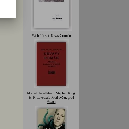
Váchal Josef: Krvavý román
Michel Houellebecq, Stephen King:
H. P. Lovecraft: Proti světu, proti
životu