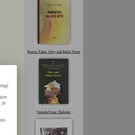
Reaves Palan: Stíny nad Baker Street
hají
aném
 je
Spunda Franz: Bafomet
pni