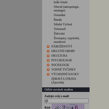
krále Artuše
Obecně (antropologie,
etnologie)
Orientální
Rituály
Střední Východ
Tichomoří
Židovská
Životopisy, vyprávění,
moudrosti
NÁBOŽENSTVÍ
OKULTNÍ OBORY
OKULTURA
PSYCHOLOGIE
SOCIOLOGIE
VONNÉ TYČINKY
VÝCHODNÍ NAUKY
ZDRAVÍ A STRAVA
(Ájurvéda)
Odběr novinek mailem
Zadejte svůj e-mail:
Kód: