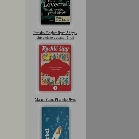
Jaroslav Foglar: Rychlé šípy -
sběratelské vydání - 1. díl
Martel Yann: Pí a jeho život