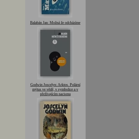
Balabán Jan: Možná že odcházíme
Godwin Joscelyn: Arktos. Polární
mýtus ve vědě, v symbolice a v
přežívajícím nacismu