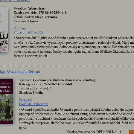
Výrobce:
Arbor vitae
Katalogové číslo:
978-80-970544-1-0
Termín dodání (dny):
neznámý
Skladem:
0 kniha
Porovnat
Přidat do oblíbených
• Strážcovia dušíFigúry zvané mbulu ngulu reprezentujú tradičnú funkciu pohrebnéh
kmeňa - strážiť relikvie významných predkov umiestnené v rodovej svätyni. Majú ma
so silným umeleckým nábojom, dokonca akýsi hypnotizujúci účinok. Pôsobia ako ira
bytosti či záhadné fantómy. Sochy mbulu ngulu zaujali Ivana Melicherčíka natoľko s
formou i účelom, že ich...
ga: O smrti a pohřbívání
Výrobce:
Centrum pro studium demokracie a kultury
Katalogové číslo:
978-80-7325-584-8
Termín dodání (dny):
7
Skladem:
0 kniha
Porovnat
Přidat do oblíbených
• O smrti a pohřbíváníKniha O smrti a pohřbívání přináší úvodní vhled do dopos
opomíjené problematiky. Věnuje se tématu smrti, představám o možné posmrtné e
pohřbívání a truchlení v současné české společnosti. Pro získání plastičtějšího obr
správných interpretací dnešního stavu autorka připomíná i starší období. Věří toti
jejich...
Katalogová cena bez DPH:
398 Kč