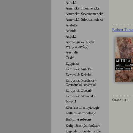
Africká
Americká: Jihoamerická
Americká: Severoamerická
Americká: Středoamerická
Arabská
Robert Turca
Arktida
Asijská
Astrologická (lidové
zvyky a pověry)
Austrálie
Česká
Egyptská
Evropská: Antická
Evropská: Keltská
Evropská: Nordická >
Germánská, severská
Evropská: Obecně
Evropská: Slovanská
Strana
1
z
1
C
Indická
Křesťanství a mytologie
Kulturní antropologie
Kulty: všeobecně
Kulty: ženských božstev
Legendy o Kulatém stole