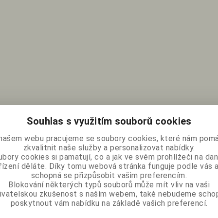
Souhlas s využitím souborů cookies
našem webu pracujeme se soubory cookies, které nám pomá
zkvalitnit naše služby a personalizovat nabídky.
bory cookies si pamatují, co a jak ve svém prohlížeči na d
řízení děláte. Díky tomu webová stránka funguje podle vás a
schopná se přizpůsobit vašim preferencím.
Blokování některých typů souborů může mít vliv na vaši
ivatelskou zkušenost s naším webem, také nebudeme scho
poskytnout vám nabídku na základě vašich preferencí.