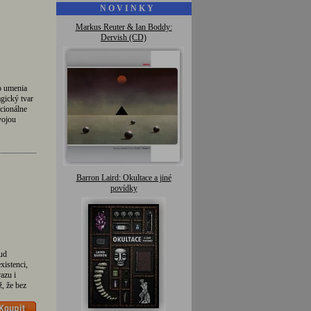
N O V I N K Y
Markus Reuter & Ian Boddy:
Dervish (CD)
o umenia
gický tvar
cionálne
vojou
Barron Laird: Okultace a jiné
povídky
ud
xistenci,
azu i
ž, že bez