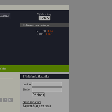
Výběr měny:
Celková cena nákupu
bez DPH:
0 Kč
s DPH:
0 Kč
ookies
Přihlášení zákazníka
Jméno:
Heslo:
Přihlásit
Nová registrace
Zapomněl(a) jsem heslo