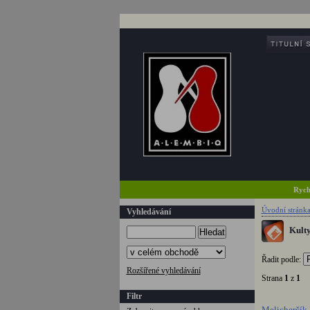
Rych
Úvodní stránk
Vyhledávání
Kulty
Hledat
Řadit podle:
Rozšířené vyhledávání
Strana
1
z
1
C
Filtr
Melicherčík