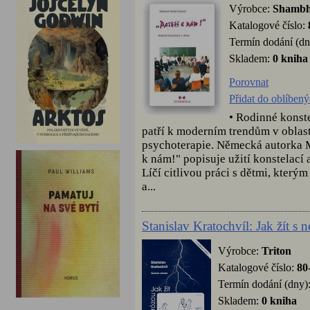
Výrobce:
Shambh
Katalogové číslo:
Termín dodání (dn
Skladem:
0 kniha
Porovnat
Přidat do oblíben
• Rodinné konst
patří k moderním trendům v oblast
psychoterapie. Německá autorka M
k nám!" popisuje užití konstelací
Líčí citlivou práci s dětmi, který
a...
Stanislav Kratochvíl: Jak žít s 
Výrobce:
Triton
Katalogové číslo:
80
Termín dodání (dny)
Skladem:
0 kniha