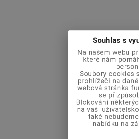
Souhlas s vy
Na našem webu pra
které nám pomáha
person
Soubory cookies s
prohlížeči na dané
webová stránka fu
se přizpůso
Blokování některýc
na vaši uživatels
také nebudeme
nabídku na zá