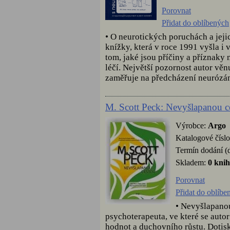
Porovnat
Přidat do oblíbených
• O neurotických poruchách a jeji
knížky, která v roce 1991 vyšla i
tom, jaké jsou příčiny a příznaky
léčí. Největší pozornost autor vě
zaměřuje na předcházení neurózám
M. Scott Peck: Nevyšlapanou c
Výrobce:
Argo
Katalogové čísl
Termín dodání (
Skladem:
0 kni
Porovnat
Přidat do oblíbe
• Nevyšlapano
psychoterapeuta, ve které se auto
hodnot a duchovního růstu. Dotisk