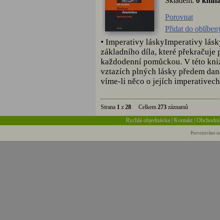
Skladem:
0 knih
Porovnat
Přidat do oblíben
• Imperativy láskyImperativy lásk
základního díla, které překračuje 
každodenní pomůckou. V této knize
vztazích plných lásky předem dané.
víme-li něco o jejích imperativech.
Strana
1
z
28
Celkem
273
záznamů
Rychlá objednávka
|
Kontakt
|
Obchodní
Provozováno na