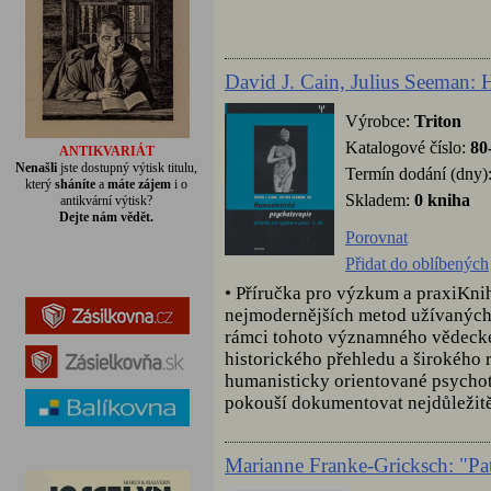
David J. Cain, Julius Seeman: 
Výrobce:
Triton
Katalogové číslo:
80
ANTIKVARIÁT
Nenašli
jste dostupný výtisk titulu,
Termín dodání (dny)
který
sháníte
a
máte zájem
i o
Skladem:
0 kniha
antikvární výtisk?
Dejte nám vědět.
Porovnat
Přidat do oblíbených
• Příručka pro výzkum a praxiKni
nejmodernějších metod užívaných 
rámci tohoto významného vědeck
historického přehledu a širokého
humanisticky orientované psychote
pokouší dokumentovat nejdůležitě
Marianne Franke-Gricksch: "Pat