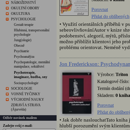
NÁBOŽENSTVÍ
OKULTNÍ OBORY
Porovnat
OKULTURA
Přidat do oblíbených
PSYCHOLOGIE
• Využití orientálních příběhů v 
Gestalt terapie
sebeovlivňováníAutor v knize shro
Hlubinná, transpersonální
psychologie
podobenství, alegorií, mýtů, přísl
Jung(ologie)
možno přiblížit klientovi jeho pr
Obecně
problému orientovat. Neméně vydat
Psychiatrie
Psychoanalýza
Psychopatologie, mentální
Jon Frederickson: Psychodynam
manipulace, sektářství
Psychoterapie,
Výrobce:
Triton
imaginace, hudba, sny
Katalogové číslo
Sociopsychologie
Termín dodání (d
SOCIOLOGIE
VONNÉ TYČINKY
Skladem:
0 knih
VÝCHODNÍ NAUKY
Porovnat
ZDRAVÍ A STRAVA
(Ájurvéda)
Přidat do oblíben
Odběr novinek mailem
• Jak dobře naslouchatTato kniha j
hlubší porozumění svým klientům 
Zadejte svůj e-mail: