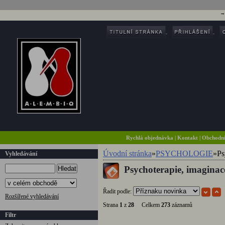
Rychlá objednávka
|
Kontakt
|
Obchodn
Úvodní stránka
»
PSYCHOLOGIE
»
Ps
Vyhledávání
Psychoterapie, imaginac
Hledat
Řadit podle:
Rozšířené vyhledávání
Strana
1
z
28
Celkem
273
záznamů
Filtr