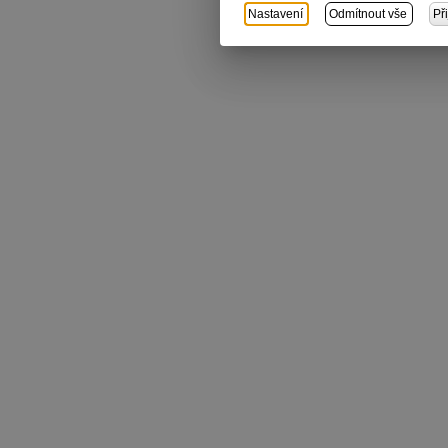
Nastavení
Odmítnout vše
Př