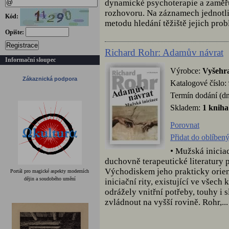
dynamické psychoterapie a zaměřu
rozhovoru. Na záznamech jednotlivý
Kód:
metodu hledání těžiště jejich prob
Opište:
Registrace
Richard Rohr: Adamův návrat
Informační sloupec
Výrobce:
Vyšehr
Zákaznická podpora
Katalogové číslo:
Termín dodání (dn
Skladem:
1 kniha
Porovnat
Přidat do oblíben
• Mužská inicia
duchovně terapeutické literatury 
Východiskem jeho prakticky orie
Portál pro magické aspekty moderních
dějin a soudobého umění
iniciační rity, existující ve všech 
odrážely vnitřní potřeby, touhy i
zvládnout na vyšší rovině. Rohr,...