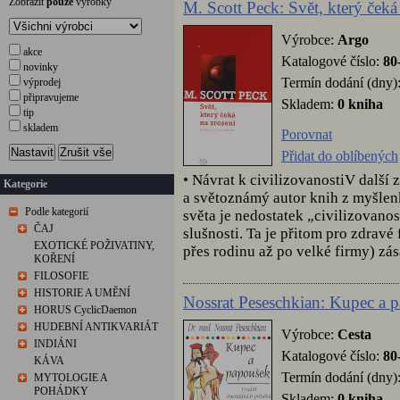
Zobrazit
pouze
výrobky
M. Scott Peck: Svět, který čeká
Výrobce:
Argo
akce
Katalogové číslo:
80
novinky
Termín dodání (dny)
výprodej
připravujeme
Skladem:
0 kniha
tip
skladem
Porovnat
Nastavit
Zrušit vše
Přidat do oblíbených
• Návrat k civilizovanostiV další
Kategorie
a světoznámý autor knih z myšlen
Podle kategorií
světa je nedostatek „civilizovanos
ČAJ
slušnosti. Ta je přitom pro zdrav
EXOTICKÉ POŽIVATINY,
přes rodinu až po velké firmy) zása
KOŘENÍ
FILOSOFIE
HISTORIE A UMĚNÍ
Nossrat Peseschkian: Kupec a 
HORUS CyclicDaemon
HUDEBNÍ ANTIKVARIÁT
Výrobce:
Cesta
INDIÁNI
Katalogové číslo:
80
KÁVA
Termín dodání (dny)
MYTOLOGIE A
POHÁDKY
Skladem:
0 kniha