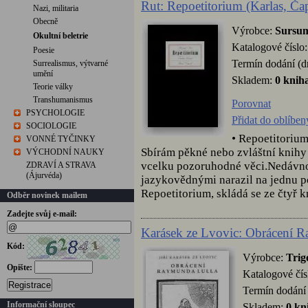
Rut: Repoetitorium (Karlas, Ča
Nazi, militaria
Obecně
Výrobce:
Sursu
Okultní beletrie
Katalogové číslo
Poesie
Termín dodání (d
Surrealismus, výtvarné
umění
Skladem:
0 knih
Teorie války
Transhumanismus
Porovnat
PSYCHOLOGIE
Přidat do oblíbe
SOCIOLOGIE
• Repoetitorium
VONNÉ TYČINKY
Sbírám pěkné nebo zvláštní knihy 
VÝCHODNÍ NAUKY
vcelku pozoruhodné věci.Nedávno
ZDRAVÍ A STRAVA
(Ájurvéda)
jazykovědnými narazil na jednu p
Repoetitorium, skládá se ze čtyř k
Odběr novinek mailem
Zadejte svůj e-mail:
Karásek ze Lvovic: Obrácení 
Kód:
Výrobce:
Trig
Opište:
Katalogové čís
Registrace
Termín dodání 
Informační sloupec
Skladem:
0 kn