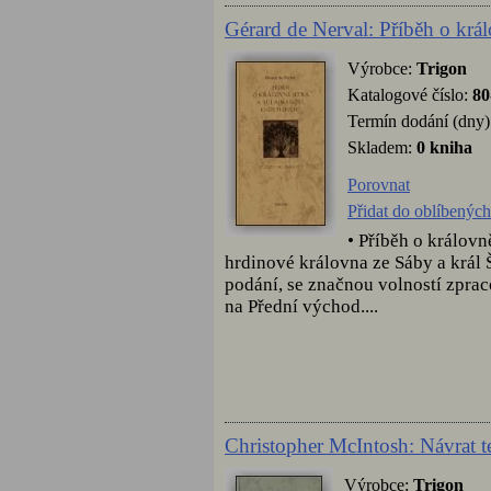
Gérard de Nerval: Příběh o král
Výrobce:
Trigon
Katalogové číslo:
80
Termín dodání (dny)
Skladem:
0 kniha
Porovnat
Přidat do oblíbených
• Příběh o královn
hrdinové královna ze Sáby a král
podání, se značnou volností zpra
na Přední východ....
Christopher McIntosh: Návrat t
Výrobce:
Trigon