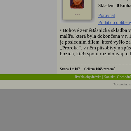
Skladem:
0 knih
Porovnat
Přidat do oblíben
• Bohové zeměBásnická skladba v
malíře, která byla dokončena v r
je posledním dílem, které vyšlo z
„Proroka“, v něm působivým způso
bozích, kteří spolu rozmlouvají o
Strana
1
z
107
Celkem
1065
záznamů
Rychlá objednávka
|
Kontakt
|
Obchodní
Provozováno na