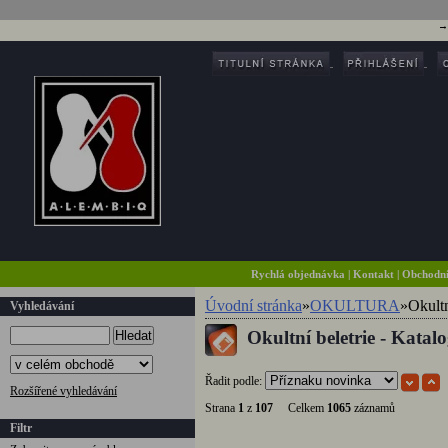
Rychlá objednávka
|
Kontakt
|
Obchodn
Úvodní stránka
»
OKULTURA
»
Okultn
Vyhledávání
Okultní beletrie - Katal
Hledat
Řadit podle:
Rozšířené vyhledávání
Strana
1
z
107
Celkem
1065
záznamů
Filtr