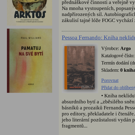
přednáškové činnosti a veřejně
Na mnoha vystoupeních, popsaných
nadpřirozených sil. Autobiografi
zákulisí tajné lóže FOGC vychází z
Pessoa Fernando: Kniha neklid
Výrobce:
Argo
Katalogové číslo
Termín dodání (d
Skladem:
0 knih
Porovnat
Přidat do oblíben
• Kniha neklidu
absurdního bytí a „zběsilého snění
básníků a prozaiků Fernanda Pesso
pro editory, překladatele i čtenář
jeho literární pozůstalosti vydán 
fragmentů...