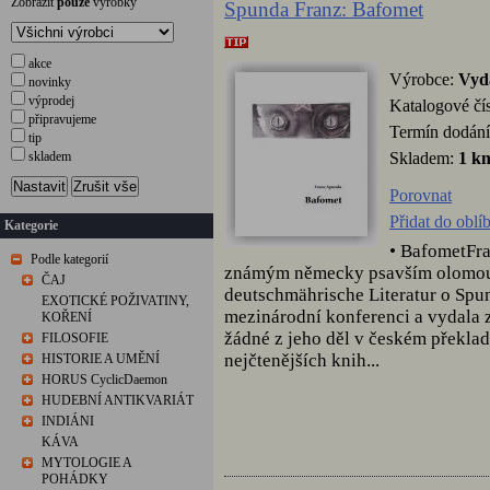
Zobrazit
pouze
výrobky
Spunda Franz: Bafomet
akce
Výrobce:
Vyda
novinky
výprodej
Katalogové čí
připravujeme
Termín dodání
tip
Skladem:
1 k
skladem
Nastavit
Zrušit vše
Porovnat
Přidat do oblí
Kategorie
• BafometFra
Podle kategorií
známým německy psavším olomouc
ČAJ
deutschmährische Literatur o Spun
EXOTICKÉ POŽIVATINY,
mezinárodní konferenci a vydala 
KOŘENÍ
žádné z jeho děl v českém překlad
FILOSOFIE
nejčtenějších knih...
HISTORIE A UMĚNÍ
HORUS CyclicDaemon
HUDEBNÍ ANTIKVARIÁT
INDIÁNI
KÁVA
MYTOLOGIE A
POHÁDKY