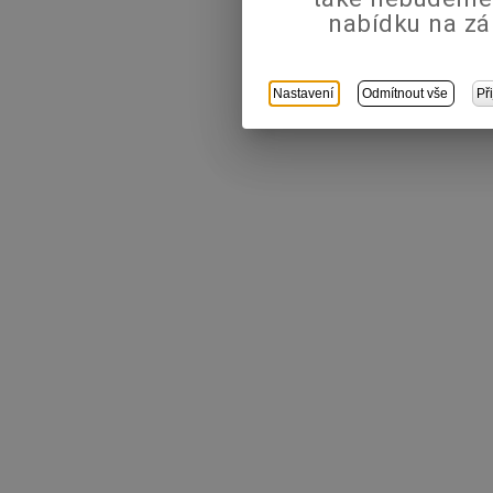
nabídku na zá
Nastavení
Odmítnout vše
Př