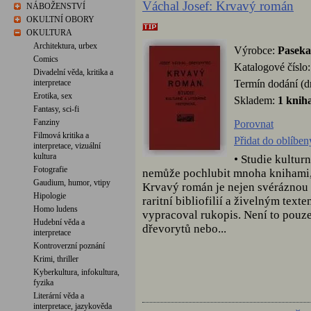
Váchal Josef: Krvavý román
NÁBOŽENSTVÍ
OKULTNÍ OBORY
OKULTURA
Architektura, urbex
Výrobce:
Paseka
Comics
Katalogové číslo
Divadelní věda, kritika a
Termín dodání (d
interpretace
Erotika, sex
Skladem:
1 knih
Fantasy, sci-fi
Fanziny
Porovnat
Filmová kritika a
Přidat do oblíbe
interpretace, vizuální
kultura
• Studie kulturn
Fotografie
nemůže pochlubit mnoha knihami,
Gaudium, humor, vtipy
Krvavý román je nejen svéráznou
Hipologie
raritní bibliofilií a živelným text
Homo ludens
vypracoval rukopis. Není to pouze
Hudební věda a
dřevorytů nebo...
interpretace
Kontroverzní poznání
Krimi, thriller
Kyberkultura, infokultura,
fyzika
Literární věda a
interpretace, jazykověda