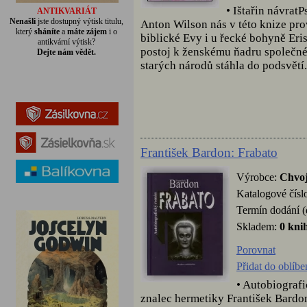
• Ištařin návrat
ANTIKVARIÁT
Nenašli
jste dostupný výtisk titulu,
Anton Wilson nás v této knize prov
který
sháníte
a
máte zájem
i o
biblické Evy i u řecké bohyně Eris
antikvární výtisk?
postoj k ženskému ňadru společnéh
Dejte nám vědět.
starých národů stáhla do podsvětí.
František Bardon: Frabato
Výrobce:
Chvoj
Katalogové čísl
Termín dodání (
Skladem:
0 kni
Porovnat
Přidat do oblíb
• Autobiograf
znalec hermetiky František Bardo