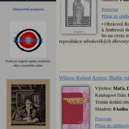
Porovnat
Zákaznická podpora
Přidat do oblí
• Obrácení R
k Ambrosii de
ho na cestu m
reprodukce středověkých dřevorytů
Portál pro magické aspekty moderních
dějin a soudobého umění
Wilson Robert Anton: Ištařin ná
Výrobce:
Maťa, 
Katalogové číslo:
Termín dodání (dn
Skladem:
0 kniha
Porovnat
Přidat do oblíbený