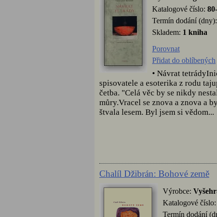
Katalogové číslo:
80
Termín dodání (dny):
Skladem:
1 kniha
Porovnat
Přidat do oblíbených
• Návrat tetrádyIn
spisovatele a esoterika z rodu ta
četba. "Celá věc by se nikdy nesta
můry.Vracel se znova a znova a by
štvala lesem. Byl jsem si vědom...
Chalíl Džibrán: Bohové země
Výrobce:
Vyšehr
Katalogové číslo
Termín dodání (d