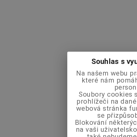
Souhlas s vy
Na našem webu pra
které nám pomáha
person
Soubory cookies s
prohlížeči na dané
webová stránka fu
se přizpůso
Blokování některýc
na vaši uživatels
také nebudeme