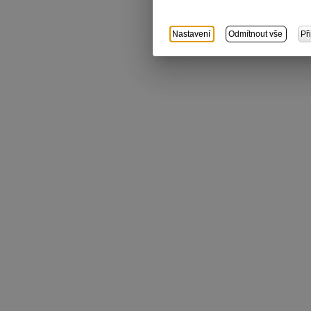
Nastavení
Odmítnout vše
Př