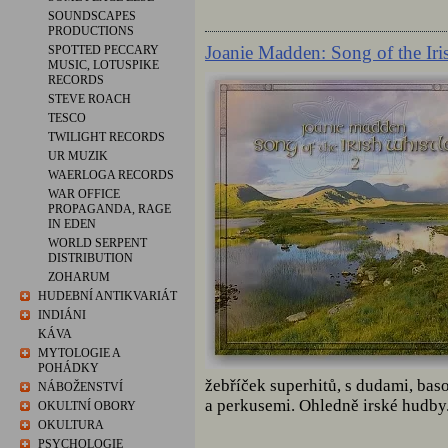
SOUNDSCAPES
PRODUCTIONS
Joanie Madden: Song of the Iri
SPOTTED PECCARY
MUSIC, LOTUSPIKE
RECORDS
STEVE ROACH
TESCO
TWILIGHT RECORDS
UR MUZIK
WAERLOGA RECORDS
WAR OFFICE
PROPAGANDA, RAGE
IN EDEN
WORLD SERPENT
DISTRIBUTION
ZOHARUM
HUDEBNÍ ANTIKVARIÁT
INDIÁNI
KÁVA
MYTOLOGIE A
POHÁDKY
žebříček superhitů, s dudami, ba
NÁBOŽENSTVÍ
a perkusemi. Ohledně irské hudby.
OKULTNÍ OBORY
OKULTURA
PSYCHOLOGIE