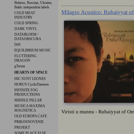
Belarus, Russian, Ukraine,
Baltic independent labels
Milagro Acustico: Rubaiyyat 
COLD MEAT
INDUSTRY
COLD SPRING
DARK VINYL
DATABLOEM /
DATAOBSCURA
DiN
EQUILIBRIUM MUSIC
FLUTTERING
DRAGON
gTerma
HEARTS OF SPACE
HIC SUNT LEONES
HORUS CyclicDaemon
INFINITE FOG
PRODUCTIONS
MIDDLE PILLAR
MUSICA MAXIMA
MAGNETICA
Viristi u munnu - Rubaiyyat of O
OLD EUROPA CAFE
PRIKOSNOVENIE
PROJEKT
SOME PLACE ELSE