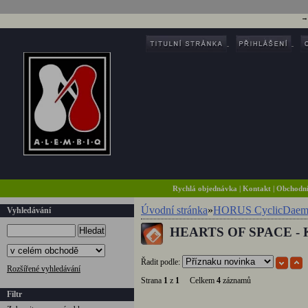
Rychlá objednávka
|
Kontakt
|
Obchodn
Úvodní stránka
»
HORUS CyclicDaem
Vyhledávání
HEARTS OF SPACE - K
Hledat
Řadit podle:
Rozšířené vyhledávání
Strana
1
z
1
Celkem
4
záznamů
Filtr