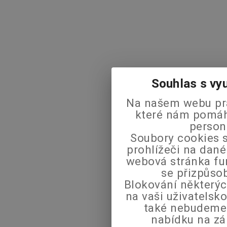
Souhlas s vy
Na našem webu pra
které nám pomáha
person
Soubory cookies s
prohlížeči na dané
webová stránka fu
se přizpůso
Blokování některýc
na vaši uživatels
také nebudeme
nabídku na zá