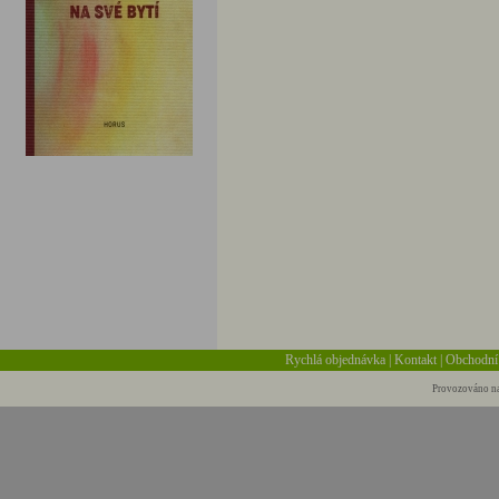
Rychlá objednávka
|
Kontakt
|
Obchodní
Provozováno na