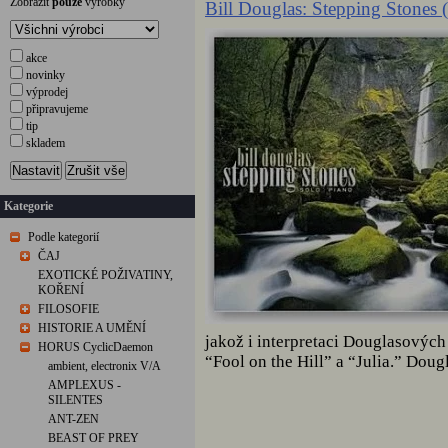
Zobrazit
pouze
výrobky
Bill Douglas: Stepping Stones
akce
novinky
výprodej
připravujeme
tip
skladem
Nastavit
Zrušit vše
Kategorie
Podle kategorií
ČAJ
EXOTICKÉ POŽIVATINY,
KOŘENÍ
FILOSOFIE
HISTORIE A UMĚNÍ
jakož i interpretaci Douglasových
HORUS CyclicDaemon
“Fool on the Hill” a “Julia.” Dou
ambient, electronix V/A
AMPLEXUS -
SILENTES
ANT-ZEN
BEAST OF PREY