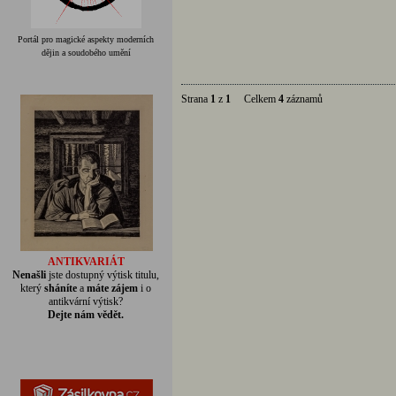
Portál pro magické aspekty moderních
dějin a soudobého umění
Strana
1
z
1
Celkem
4
záznamů
ANTIKVARIÁT
Nenašli
jste dostupný výtisk titulu,
který
sháníte
a
máte zájem
i o
antikvární výtisk?
Dejte nám vědět.