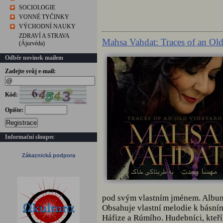
SOCIOLOGIE
VONNÉ TYČINKY
VÝCHODNÍ NAUKY
ZDRAVÍ A STRAVA
Mahsa Vahdat: Traces of an Ol
(Ájurvéda)
Odběr novinek mailem
Zadejte svůj e-mail:
Kód:
Opište:
Registrace
Informační sloupec
Zákaznická podpora
pod svým vlastním jménem. Album
Obsahuje vlastní melodie k básní
Háfize a Rúmího. Hudebníci, kteří.