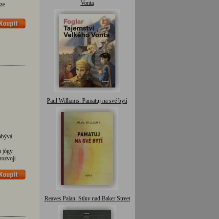
Vonta
ze
Paul Williams: Pamatuj na své bytí
zabývá
u jógy
rozvoji
Reaves Palan: Stíny nad Baker Street