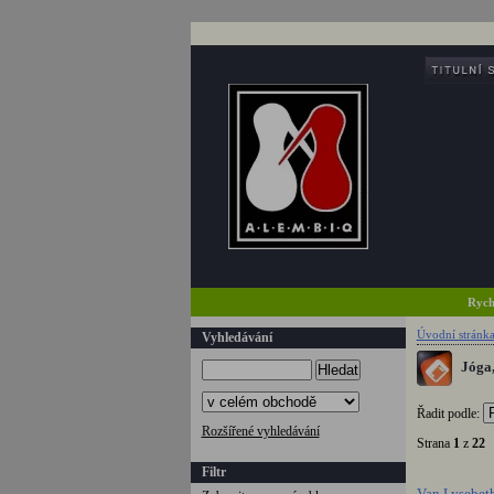
Rych
Úvodní stránk
Vyhledávání
Jóga,
Hledat
Řadit podle:
Rozšířené vyhledávání
Strana
1
z
22
Filtr
Van Lysebeth