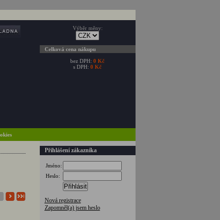
Výběr měny:
Celková cena nákupu
bez DPH:
0 Kč
s DPH:
0 Kč
ookies
Přihlášení zákazníka
Jméno:
Heslo:
Přihlásit
Nová registrace
Zapomněl(a) jsem heslo