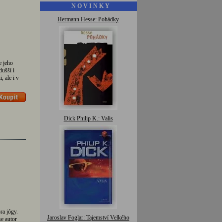
N O V I N K Y
Hermann Hesse: Pohádky
e jeho
ušší i
, ale i v
Dick Philip K.: Valis
ra jógy.
Jaroslav Foglar: Tajemství Velkého
e autor