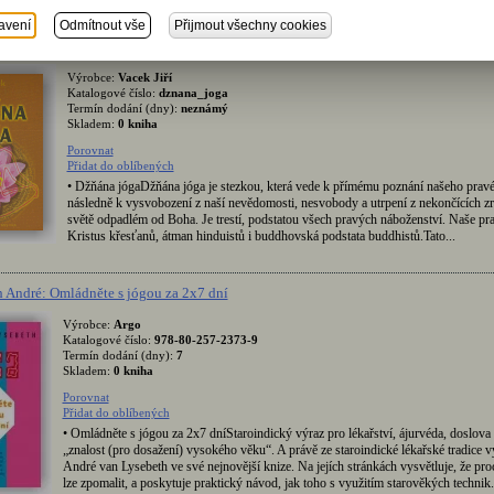
avení
Odmítnout vše
Přijmout všechny cookies
Džňána jóga
Výrobce:
Vacek Jiří
Katalogové číslo:
dznana_joga
Termín dodání (dny):
neznámý
Skladem:
0 kniha
Porovnat
Přidat do oblíbených
• Džňána jógaDžňána jóga je stezkou, která vede k přímému poznání našeho pravé
následně k vysvobození z naší nevědomosti, nesvobody a utrpení z nekončících z
světě odpadlém od Boha. Je trestí, podstatou všech pravých náboženství. Naše pra
Kristus křesťanů, átman hinduistů i buddhovská podstata buddhistů.Tato...
 André: Omládněte s jógou za 2x7 dní
Výrobce:
Argo
Katalogové číslo:
978-80-257-2373-9
Termín dodání (dny):
7
Skladem:
0 kniha
Porovnat
Přidat do oblíbených
• Omládněte s jógou za 2x7 dníStaroindický výraz pro lékařství, ájurvéda, doslov
„znalost (pro dosažení) vysokého věku“. A právě ze staroindické lékařské tradice v
André van Lysebeth ve své nejnovější knize. Na jejích stránkách vysvětluje, že proc
lze zpomalit, a poskytuje praktický návod, jak toho s využitím starověkých technik.