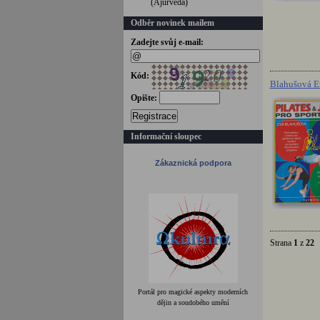
(Ájurvéda)
Odběr novinek mailem
Zadejte svůj e-mail:
Kód:
Blahušová Ev
Opište:
Registrace
Informační sloupec
Zákaznická podpora
Strana
1
z
22
Portál pro magické aspekty moderních
dějin a soudobého umění