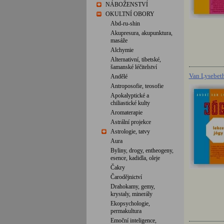
NÁBOŽENSTVÍ
OKULTNÍ OBORY
Abd-ru-shin
Akupresura, akupunktura,
masáže
Alchymie
Alternativní, tibetské,
šamanské léčitelství
Van Lysebeth
Andělé
Antroposofie, teosofie
Apokalyptické a
chiliastické kulty
Aromaterapie
Astrální projekce
Astrologie, tatvy
Aura
Byliny, drogy, entheogeny,
esence, kadidla, oleje
Čakry
Čarodějnictví
Drahokamy, gemy,
krystaly, minerály
Ekopsychologie,
permakultura
Emoční inteligence,