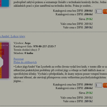
podropbně zabývá pránou a seznamuje čtenáře s technikami kontroly dechu. Jedna 
základních prací o józe zaměřená na techniku dechu. Prána je souhrn...
Katalogová cena bez DPH:
298 Kč
Katalogová cena s DPH:
298 Kč
Sleva
29 Kč
Vaše cena bez DPH:
269 Kč
Vaše cena s DPH:
269 Kč
 André: Lekce jógy
Výrobce:
Argo
Katalogové číslo:
978-80-257-2533-7
Termín dodání (dny):
7
Skladem:
0 kniha
Porovnat
Přidat do oblíbených
• Lekce jógyAndré Van Lysebeth za svého života vydal šest knih; v tomto díle se 
některými praktickými problémy při cvičení jógy a věnuje se řadě dalších ásan se
specifickými účinky. Vychází z předpokladu, že ásany nejsou pouze vstupní brano
takzvané tělesné, ale otevírají přístupovou cestu veškerému psychofyziologickému 
jógina....
Katalogová cena bez DPH:
298 Kč
Katalogová cena s DPH:
298 Kč
Sleva
29 Kč
Vaše cena bez DPH:
269 Kč
Vaše cena s DPH:
269 Kč