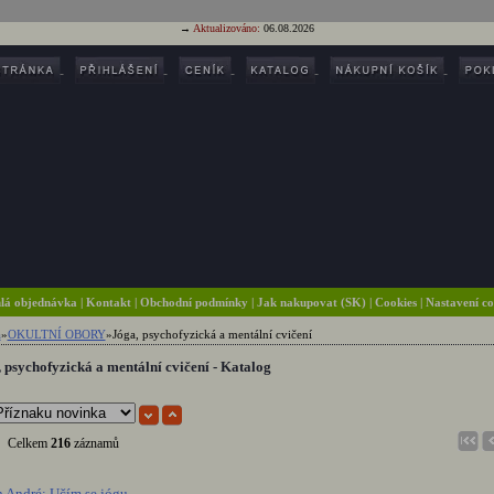
→
Aktualizováno:
06.08.2026
lá objednávka
|
Kontakt
|
Obchodní podmínky
|
Jak nakupovat (SK)
| Cookies
| Nastavení c
a
»
OKULTNÍ OBORY
»
Jóga, psychofyzická a mentální cvičení
 psychofyzická a mentální cvičení - Katalog
Celkem
216
záznamů
 André: Učím se jógu