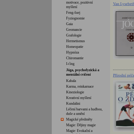
motivace, pozitivní
Van Lysebeth
myšlení
Feng-šuej
Fyziognomie
Gaia
Geomancie
Grafologie
Hermetismus
Homeopatie
Hypnóza
Chiromantie
I-ťing
Jóga, psychofyzická a
mentální cvičení
Přírodní péče
Kabala
Karma, reinkarnace
Kineziologie
Kreativní myšlení
Kundalini
Léčení barvami a hudbou,
duše a umění
Magické předměty
Magie: Dějiny magie
Magie: Evokační a