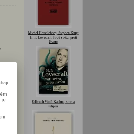
Michel Houellebecq, Stephen King:
H. P. Lovecraft: Proti světu, proti
životu
h
hají
aném
 je
Erlbruch Wolf: Kachna, smrt a
tulipán
pni
nnímu
ístup,
ti