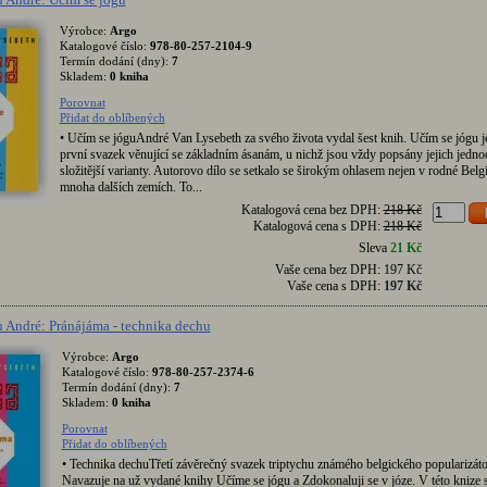
Výrobce:
Argo
Katalogové číslo:
978-80-257-2104-9
Termín dodání (dny):
7
Skladem:
0 kniha
Porovnat
Přidat do oblíbených
• Učím se jóguAndré Van Lysebeth za svého života vydal šest knih. Učím se jógu j
první svazek věnující se základním ásanám, u nichž jsou vždy popsány jejich jednod
složitější varianty. Autorovo dílo se setkalo se širokým ohlasem nejen v rodné Belgii
mnoha dalších zemích. To...
Katalogová cena bez DPH:
218 Kč
Katalogová cena s DPH:
218 Kč
Sleva
21 Kč
Vaše cena bez DPH:
197 Kč
Vaše cena s DPH:
197 Kč
 André: Pránájáma - technika dechu
Výrobce:
Argo
Katalogové číslo:
978-80-257-2374-6
Termín dodání (dny):
7
Skladem:
0 kniha
Porovnat
Přidat do oblíbených
• Technika dechuTřetí závěrečný svazek triptychu známého belgického popularizáto
Navazuje na už vydané knihy Učíme se jógu a Zdokonaluji se v józe. V této knize s