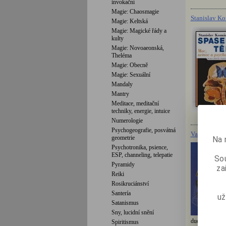
invokační
Magie: Chaosmagie
Stanislav Ko
Magie: Keltská
Magie: Magické řády a
kulty
Magie: Novoaeonská,
Theléma
Magie: Obecně
Magie: Sexuální
Mandaly
Mantry
Meditace, meditační
techniky, energie, intuice
Numerologie
Psychogeografie, posvátná
Vacek Jiří: 
geometrie
Na 
Psychotronika, psience,
ESP, channeling, telepatie
Sou
Pyramidy
za
Reiki
Rosikruciánství
Santería
už
Satanismus
Sny, lucidní snění
duchovního živ
Spiritismus