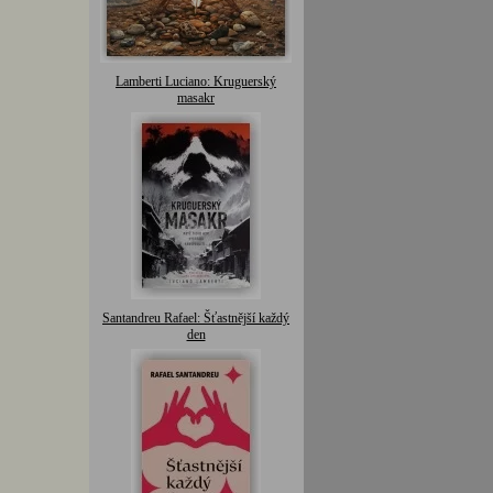
Lamberti Luciano: Kruguerský
masakr
Santandreu Rafael: Šťastnější každý
den