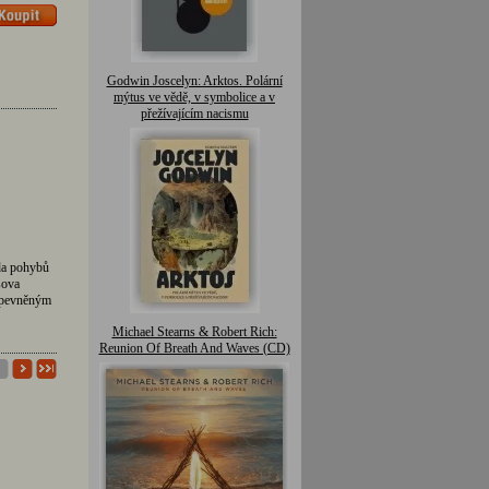
Godwin Joscelyn: Arktos. Polární
mýtus ve vědě, v symbolice a v
přežívajícím nacismu
ada pohybů
sova
 zpevněným
Michael Stearns & Robert Rich:
Reunion Of Breath And Waves (CD)