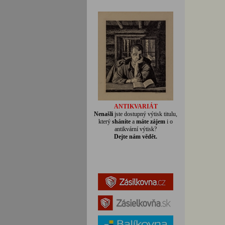
ANTIKVARIÁT
Nenašli
jste dostupný výtisk titulu,
který
sháníte
a
máte zájem
i o
antikvární výtisk?
Dejte nám vědět.