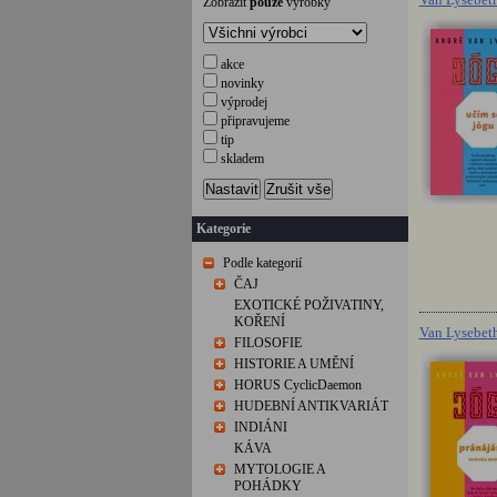
Zobrazit
pouze
výrobky
akce
novinky
výprodej
připravujeme
tip
skladem
Nastavit
Zrušit vše
Kategorie
Podle kategorií
ČAJ
EXOTICKÉ POŽIVATINY,
KOŘENÍ
Van Lysebeth
FILOSOFIE
HISTORIE A UMĚNÍ
HORUS CyclicDaemon
HUDEBNÍ ANTIKVARIÁT
INDIÁNI
KÁVA
MYTOLOGIE A
POHÁDKY