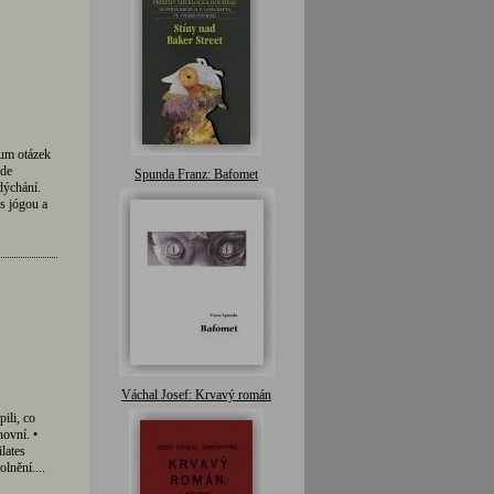
rum otázek
zde
Spunda Franz: Bafomet
dýchání.
s jógou a
Váchal Josef: Krvavý román
ili, co
hovní. •
lates
lnění....