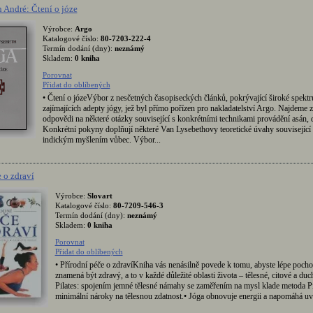
 André: Čtení o józe
Výrobce:
Argo
Katalogové číslo:
80-7203-222-4
Termín dodání (dny):
neznámý
Skladem:
0 kniha
Porovnat
Přidat do oblíbených
• Čtení o józeVýbor z nesčetných časopiseckých článků, pokrývající široké spekt
zajímajících adepty jógy, jež byl přímo pořízen pro nakladatelství Argo. Najdeme 
odpovědi na některé otázky související s konkrétními technikami provádění asán, 
Konkrétní pokyny doplňují některé Van Lysebethovy teoretické úvahy související 
indickým myšlením vůbec. Výbor...
 o zdraví
Výrobce:
Slovart
Katalogové číslo:
80-7209-546-3
Termín dodání (dny):
neznámý
Skladem:
0 kniha
Porovnat
Přidat do oblíbených
• Přírodní péče o zdravíKniha vás nenásilně povede k tomu, abyste lépe pochop
znamená být zdravý, a to v každé důležité oblasti života – tělesné, citové a duc
Pilates: spojením jemné tělesné námahy se zaměřením na mysl klade metoda Pi
minimální nároky na tělesnou zdatnost.• Jóga obnovuje energii a napomáhá uvo