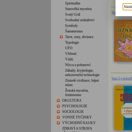
Spiritualita
Nast
Starověká mystéria
Vacek Jiří: 
Svatý Grál
Svobodné zednářství
Symboly
Šamanismus
Tarot, runy, divinace
Typologie
UFO
Vědomí
Vúdú
Wicca a pohanství
Záhady, kryptologie,
nekonvenční technologie
Van Lysebeth
Zmizelé civilizace, bájná
místa
Ženská mystéria,
feminismus
OKULTURA
PSYCHOLOGIE
SOCIOLOGIE
VONNÉ TYČINKY
VÝCHODNÍ NAUKY
ZDRAVÍ A STRAVA