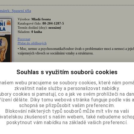
márek: Spasení těla
Výrobce:
Mladá fronta
Katalogové číslo:
80-204-1287-5
Termín dodání (dny):
neznámý
Skladem:
0 kniha
Porovnat
Přidat do oblíbených
• Moc, nemoc a psychosomatikaSoubor úvah o problematice moci a nemoci a jejic
vzájemných vlivech se sociálními vztahy a strukturou.
Souhlas s využitím souborů cookies
Základy jógy a mystiky
našem webu pracujeme se soubory cookies, které nám pomá
zkvalitnit naše služby a personalizovat nabídky.
Výrobce:
Vacek Jiří
Katalogové číslo:
Vacek2006
bory cookies si pamatují, co a jak ve svém prohlížeči na d
Termín dodání (dny):
neznámý
řízení děláte. Díky tomu webová stránka funguje podle vás a
Skladem:
0 kniha
schopná se přizpůsobit vašim preferencím.
Porovnat
Blokování některých typů souborů může mít vliv na vaši
Přidat do oblíbených
ivatelskou zkušenost s naším webem, také nebudeme scho
• Základy jógy a mystikyZáklady jsou ryze praktickou učebnicí, poskytují návod k de
poskytnout vám nabídku na základě vašich preferencí.
provádění vnitřního náboženství, které směřuje k poznání Boha v našem nitru. Tento př
který vychází ze znalostí podstatné jednoty všech náboženství a jim společné zákonitos
ota, umožňuje využití Základů každým hledajícím bez rozdílu vyznání....