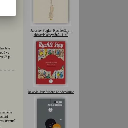
Jaroslav Foglar: Rychlé šípy -
sběratelské vydání - 1. díl
ho Já a
rodů ve
vé Já je
Balabán Jan: Možná že odcházíme
a znamená
ychází
es stárnutí
..