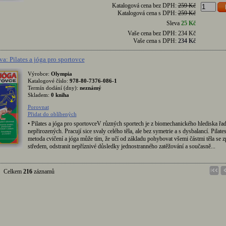
Katalogová cena bez DPH:
259 Kč
Katalogová cena s DPH:
259 Kč
Sleva
25 Kč
Vaše cena bez DPH:
234 Kč
Vaše cena s DPH:
234 Kč
a: Pilates a jóga pro sportovce
Výrobce:
Olympia
Katalogové číslo:
978-80-7376-086-1
Termín dodání (dny):
neznámý
Skladem:
0 kniha
Porovnat
Přidat do oblíbených
• Pilates a jóga pro sportovceV různých sportech je z biomechanického hlediska ř
nepřirozených. Pracují sice svaly celého těla, ale bez symetrie a s dysbalancí. Pilate
metoda cvičení a jóga může tím, že učí od základu pohybovat všemi částmi těla se
středem, odstranit nepříznivé důsledky jednostranného zatěžování a současně...
Celkem
216
záznamů