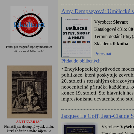
Amy Dempseyová: Umělecké sty
Výrobce:
Slovart
Katalogové číslo:
80
Termín dodání (dny)
Skladem:
0 kniha
Portál pro magické aspekty moderních
dějin a soudobého umění
Porovnat
Přidat do oblíbených
• Encyklopedický průvodce mode
publikace, která poskytuje zevru
20. století s rozsáhlým obrazovým
neocenitelná příručka každému, k
konce 19. století. Sto hlavních he
impresionismu devatenáctého stole
Jacques Le Goff, Jean-Claude 
ANTIKVARIÁT
Výrobce:
Vyšeh
Nenašli
jste dostupný výtisk titulu,
který
sháníte
a
máte zájem
i o
Katalogové číslo