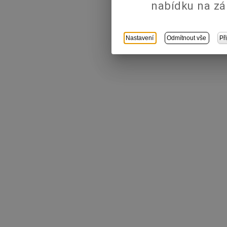
nabídku na zá
Nastavení
Odmítnout vše
Př