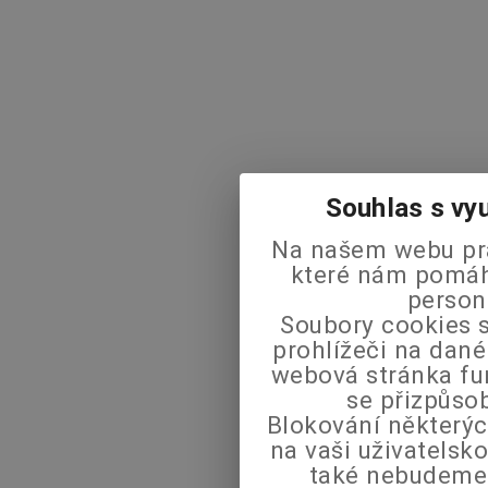
Souhlas s vy
Na našem webu pra
které nám pomáha
person
Soubory cookies s
prohlížeči na dané
webová stránka fu
se přizpůso
Blokování některýc
na vaši uživatels
také nebudeme