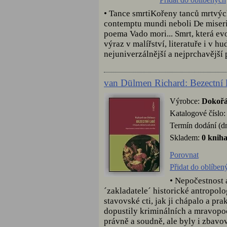
• Tance smrtiKořeny tanců mrtvýc
contemptu mundi neboli De miserie
poema Vado mori... Smrt, která ev
výraz v malířství, literatuře i v h
nejuniverzálnější a nejprchavější 
van Dülmen Richard: Bezectní l
Výrobce:
Dokoř
Katalogové číslo
Termín dodání (d
Skladem:
0 knih
Porovnat
Přidat do oblíben
• Nepočestnost 
´zakladatele´ historické antropol
stavovské cti, jak ji chápalo a pra
dopustily kriminálních a mravopoč
právně a soudně, ale byly i zbav