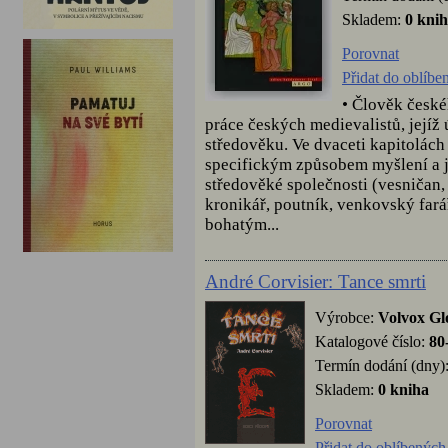
Skladem:
0 kni
Porovnat
Přidat do oblíbe
• Člověk české
práce českých medievalistů, jejíž
středověku. Ve dvaceti kapitolách
specifickým způsobem myšlení a je
středověké společnosti (vesničan, 
kronikář, poutník, venkovský farář
bohatým...
André Corvisier: Tance smrti
Výrobce:
Volvox Gl
Katalogové číslo:
80
Termín dodání (dny)
Skladem:
0 kniha
Porovnat
Přidat do oblíbených