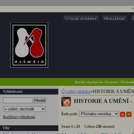
Rychlá objednávka
|
Kontakt
|
Obchodn
Úvodní stránka
»
HISTORIE A UMĚN
Vyhledávání
HISTORIE A UMĚNÍ - 
Hledat
Řadit podle:
Rozšířené vyhledávání
Strana
1
z
23
Celkem
230
záznamů
Filtr