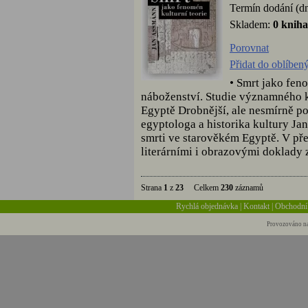
Termín dodání (dn
Skladem:
0 kniha
Porovnat
Přidat do oblíben
• Smrt jako fen
náboženství. Studie významného k
Egyptě Drobnější, ale nesmírně p
egyptologa a historika kultury J
smrti ve starověkém Egyptě. V p
literárními i obrazovými doklady 
Strana
1
z
23
Celkem
230
záznamů
Rychlá objednávka
|
Kontakt
|
Obchodní
Provozováno na