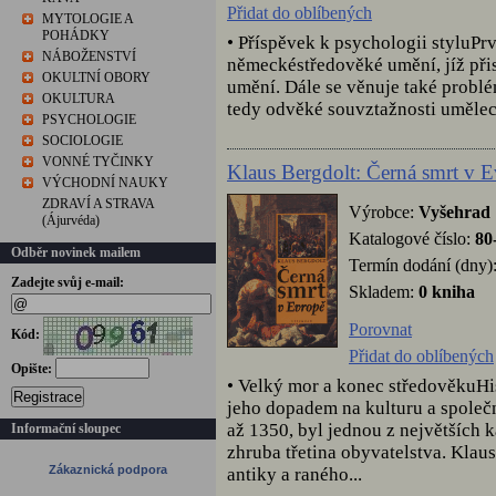
Přidat do oblíbených
MYTOLOGIE A
POHÁDKY
• Příspěvek k psychologii styluPr
NÁBOŽENSTVÍ
německéstředověké umění, jíž při
OKULTNÍ OBORY
umění. Dále se věnuje také probl
OKULTURA
tedy odvěké souvztažnosti uměleck
PSYCHOLOGIE
SOCIOLOGIE
VONNÉ TYČINKY
Klaus Bergdolt: Černá smrt v 
VÝCHODNÍ NAUKY
ZDRAVÍ A STRAVA
Výrobce:
Vyšehrad
(Ájurvéda)
Katalogové číslo:
80
Odběr novinek mailem
Termín dodání (dny)
Zadejte svůj e-mail:
Skladem:
0 kniha
Porovnat
Kód:
Přidat do oblíbených
Opište:
• Velký mor a konec středověkuHis
Registrace
jeho dopadem na kulturu a společn
až 1350, byl jednou z největších 
Informační sloupec
zhruba třetina obyvatelstva. Klau
Zákaznická podpora
antiky a raného...