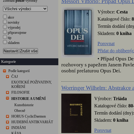
Messori Vittorio: Případ Opus 
Zobrazit
pouze
výrobky
Výrobce:
Cesta
akce
Katalogové číslo:
8
novinky
Termín dodání (dny
výprodej
připravujeme
Skladem:
0 kniha
tip
skladem
Porovnat
Přidat do oblíbený
Nastavit
Zrušit vše
• Případ Opus De
Kategorie
rozhovory s papežem Janem Pavlem 
osobní prelaturou Opus Dei.
Podle kategorií
ČAJ
EXOTICKÉ POŽIVATINY,
Worringer Wilhelm: Abstrakce a
KOŘENÍ
FILOSOFIE
Výrobce:
Triáda
HISTORIE A UMĚNÍ
Kunsthistorie
Katalogové číslo:
80
Obecně
Termín dodání (dny)
HORUS CyclicDaemon
Skladem:
0 kniha
HUDEBNÍ ANTIKVARIÁT
INDIÁNI
Porovnat
KÁVA