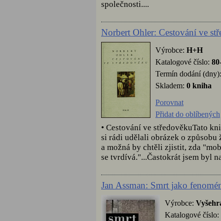
společnosti....
Norbert Ohler: Cestování ve st
Výrobce:
H+H
Katalogové číslo:
80
Termín dodání (dny)
Skladem:
0 kniha
Porovnat
Přidat do oblíbených
• Cestování ve středověkuTato kni
si rádi udělali obrázek o způsobu 
a možná by chtěli zjistit, zda "mob
se tvrdívá."...Častokrát jsem byl n
Jan Assman: Smrt jako fenomén 
Výrobce:
Vyšehr
Katalogové číslo: