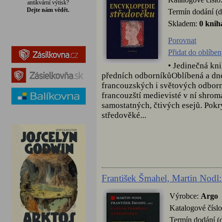
antikvární výtisk?
Dejte nám vědět.
Termín dodání (d
Skladem:
0 knih
Porovnat
Přidat do oblíbe
• Jedinečná kni
předních odborníkůOblíbená a dnes
francouzských i světových odbor
francouzští medievisté v ní shrom
samostatných, čtivých esejů. Pokrý
středověké...
František Šmahel, Martin Nodl
Výrobce:
Argo
Katalogové čísl
Termín dodání (