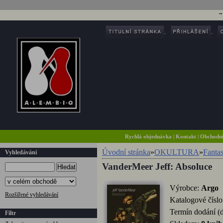
Rychlá objednávka
|
Kontakt
|
Obchodn
Úvodní stránka
»
OKULTURA
»
Fantas
Vyhledávání
VanderMeer Jeff: Absoluce
Hledat
Výrobce:
Argo
Rozšířené vyhledávání
Katalogové čísl
Termín dodání (
Filtr