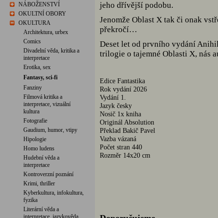
jeho dřívější podobu.
NÁBOŽENSTVÍ
OKULTNÍ OBORY
Jenomže Oblast X tak či onak vstř
OKULTURA
překročí…
Architektura, urbex
Comics
Deset let od prvního vydání Anihil
Divadelní věda, kritika a
trilogie o tajemné Oblasti X, nás
interpretace
Erotika, sex
Fantasy, sci-fi
Edice Fantastika
Fanziny
Rok vydání 2026
Filmová kritika a
Vydání 1.
interpretace, vizuální
Jazyk česky
kultura
Nosič 1x kniha
Fotografie
Originál Absolution
Gaudium, humor, vtipy
Překlad Bakič Pavel
Vazba vázaná
Hipologie
Počet stran 440
Homo ludens
Rozměr 14x20 cm
Hudební věda a
interpretace
Kontroverzní poznání
Krimi, thriller
Kyberkultura, infokultura,
fyzika
Literární věda a
interpretace, jazykověda