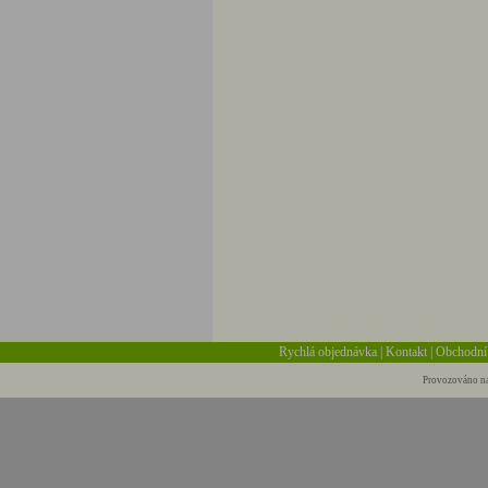
Rychlá objednávka
|
Kontakt
|
Obchodní
Provozováno na