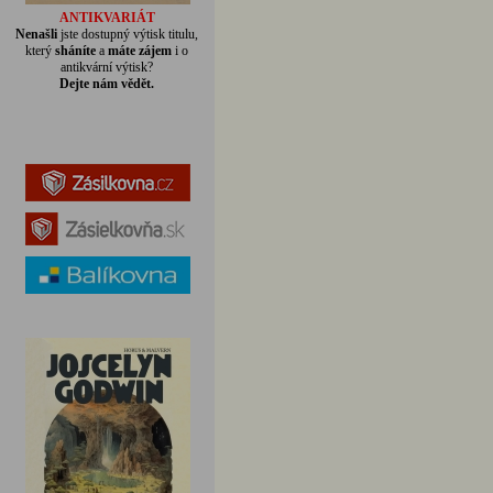
ANTIKVARIÁT
Nenašli
jste dostupný výtisk titulu,
který
sháníte
a
máte zájem
i o
antikvární výtisk?
Dejte nám vědět.