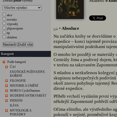
Skladem:
0 knih
Zobrazit
pouze
výrobky
akce
novinky
výprodej
•
Absoluce
připravujeme
tip
Na začátku knihy se dozvídáme o
skladem
expedice – konci tajemně prováza
Nastavit
Zrušit vše
manipulativními praktikami tajemn
Kategorie
O mnoho let později se materiály
Centrály Jima a podivný dojem, kte
Podle kategorií
v terénu na takzvaném Zapomenut
ČAJ
EXOTICKÉ POŽIVATINY,
S mladou a nezkušenou kolegyní po
KOŘENÍ
skupinou nebezpečných podivínů z
FILOSOFIE
okolí znovu pohybuje tajemný Re
HISTORIE A UMĚNÍ
dávné expedice.
HORUS CyclicDaemon
HUDEBNÍ ANTIKVARIÁT
Příběh vrcholí vysláním první výp
INDIÁNI
někdejší Zapomenuté pobřeží odří
KÁVA
Očima elitního, ale výstředního a
MYTOLOGIE A
pokouší v nejisté, proměnlivé kraj
POHÁDKY