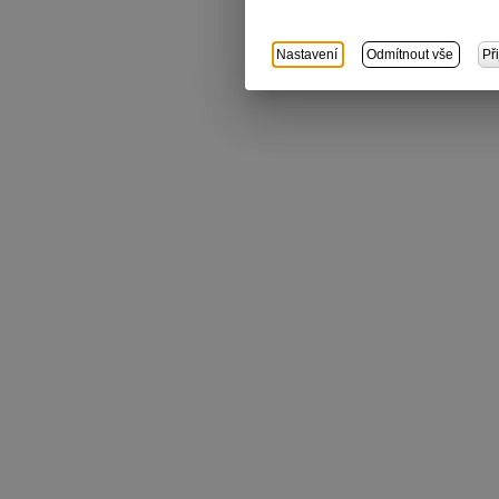
Nastavení
Odmítnout vše
Př