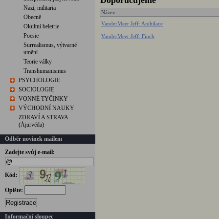
Doporučujeme
Nazi, militaria
Název
Obecně
VanderMeer Jeff: Anihilace
Okultní beletrie
Poesie
VanderMeer Jeff: Finch
Surrealismus, výtvarné
umění
Teorie války
Transhumanismus
PSYCHOLOGIE
SOCIOLOGIE
VONNÉ TYČINKY
VÝCHODNÍ NAUKY
ZDRAVÍ A STRAVA
(Ájurvéda)
Odběr novinek mailem
Zadejte svůj e-mail:
Kód:
Opište:
Registrace
Informační sloupec