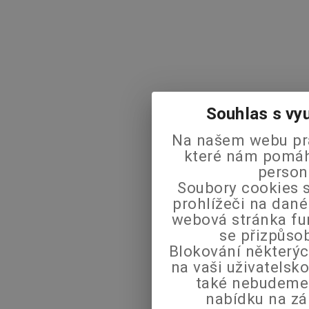
Souhlas s vy
Na našem webu pra
které nám pomáha
person
Soubory cookies s
prohlížeči na dané
webová stránka fu
se přizpůso
Blokování některýc
na vaši uživatels
také nebudeme
nabídku na zá