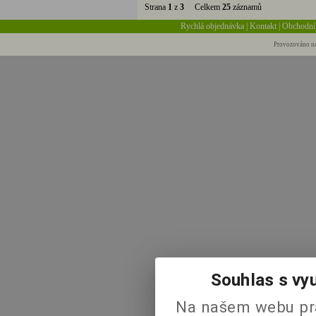
Strana
1
z
3
Celkem
25
záznamů
Rychlá objednávka
|
Kontakt
|
Obchodní
Provozováno na
Souhlas s vy
Na našem webu pra