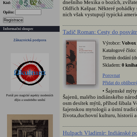
dnešního Mexika o bozích, zvířate
Kód:
Oldřich Kašpar. Některé pohádky
Opište:
nich však vystupují typická americ
Registrace
Informační sloupec
Tadič Roman: Cesty do posvát
Zákaznická podpora
Výrobce:
Volvox
Katalogové číslo
Termín dodání (d
Skladem:
0 knih
Porovnat
Přidat do oblíben
• Šajenské mýty
Portál pro magické aspekty moderních
Šajenů, malého indiánského národ
dějin a soudobého umění
osm desítek mýtů, příhod šibala Vé
šajenskou mytologii a ústní tradi
života,duchovní kulturu, historii 
Hulpach Vladimír: Indiánské 