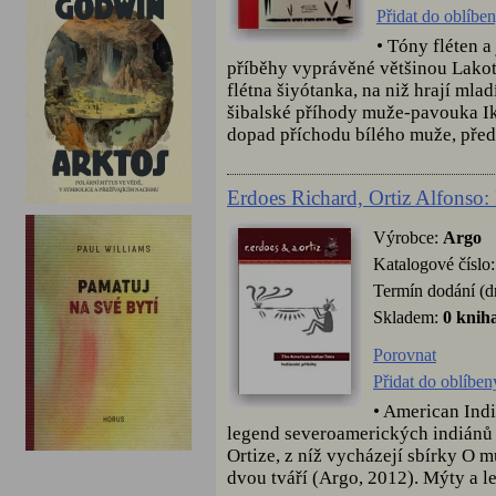
Přidat do oblíbe
• Tóny fléten 
příběhy vyprávěné většinou Lakot
flétna šiyótanka, na niž hrají mlad
šibalské příhody muže-pavouka Ik
dopad příchodu bílého muže, před
Erdoes Richard, Ortiz Alfonso:
Výrobce:
Argo
Katalogové číslo
Termín dodání (d
Skladem:
0 knih
Porovnat
Přidat do oblíbe
• American Ind
legend severoamerických indiánů 
Ortize, z níž vycházejí sbírky O 
dvou tváří (Argo, 2012). Mýty a le