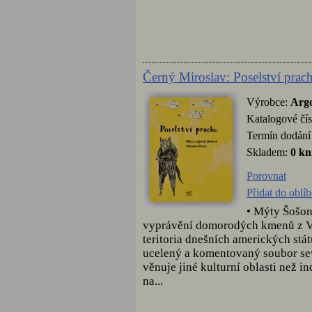
Černý Miroslav: Poselství prac
Výrobce:
Arg
Katalogové čís
Termín dodání 
Skladem:
0 kn
Porovnat
Přidat do oblí
• Mýty Šošon
vyprávění domorodých kmenů z Vel
teritoria dnešních amerických stá
ucelený a komentovaný soubor sev
věnuje jiné kulturní oblasti než 
na...