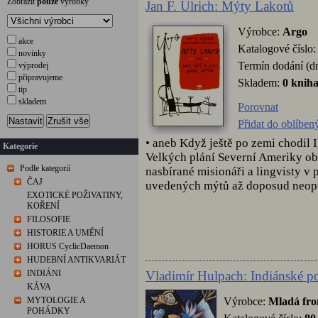
Zobrazit
pouze
výrobky
Jan F. Ulrich: Mýty Lakotů
Výrobce:
Argo
akce
Katalogové číslo
novinky
Termín dodání (d
výprodej
připravujeme
Skladem:
0 knih
tip
skladem
Porovnat
Nastavit
Zrušit vše
Přidat do oblíben
• aneb Když ještě po zemi chodil
Kategorie
Velkých plání Severní Ameriky ob
Podle kategorií
nasbírané misionáři a lingvisty v 
ČAJ
uvedených mýtů až doposud neopus
EXOTICKÉ POŽIVATINY,
KOŘENÍ
FILOSOFIE
HISTORIE A UMĚNÍ
HORUS CyclicDaemon
HUDEBNÍ ANTIKVARIÁT
Vladimír Hulpach: Indiánské 
INDIÁNI
KÁVA
Výrobce:
Mladá fro
MYTOLOGIE A
POHÁDKY