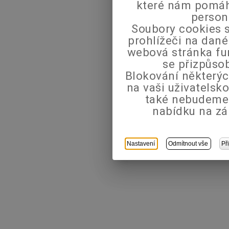
které nám pomáha
person
Soubory cookies s
prohlížeči na dané
webová stránka fu
se přizpůso
Blokování některýc
na vaši uživatels
také nebudeme
nabídku na zá
Nastavení
Odmítnout vše
Př