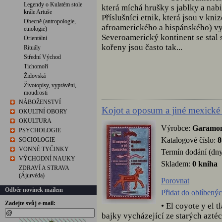
Legendy o Kulatém stole
která míchá hrušky s jablky a nab
krále Artuše
Příslušníci etnik, která jsou v kn
Obecně (antropologie,
afroamerického a hispánského) vy
etnologie)
Severoamerický kontinent se stal
Orientální
kořeny jsou často tak...
Rituály
Střední Východ
Tichomoří
Židovská
Životopisy, vyprávění,
moudrosti
NÁBOŽENSTVÍ
Kojot a oposum a jiné mexick
OKULTNÍ OBORY
OKULTURA
Výrobce:
Garamo
PSYCHOLOGIE
Katalogové číslo:
8
SOCIOLOGIE
VONNÉ TYČINKY
Termín dodání (dny
VÝCHODNÍ NAUKY
Skladem:
0 kniha
ZDRAVÍ A STRAVA
(Ájurvéda)
Porovnat
Odběr novinek mailem
Přidat do oblíbený
Zadejte svůj e-mail:
• El coyote y el 
bajky vycházející ze starých azt