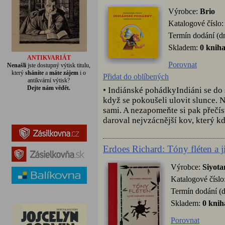
Výrobce:
Brio
Katalogové číslo
Termín dodání (d
Skladem:
0 knih
ANTIKVARIÁT
Porovnat
Nenašli
jste dostupný výtisk titulu,
který
sháníte
a
máte zájem
i o
Přidat do oblíbených
antikvární výtisk?
Dejte nám vědět.
• Indiánské pohádkyIndiáni se do 
když se pokoušeli ulovit slunce. N
sami. A nezapomeňte si pak přečíst
daroval nejvzácnější kov, který kdy
Erdoes Richard: Tóny fléten a j
Výrobce:
Siyot
Katalogové číslo
Termín dodání (d
Skladem:
0 knih
Porovnat