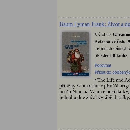
Baum Lyman Frank: Život a dob
Výrobce:
Garamo
Katalogové číslo:
9
Termín dodání (dny
Skladem:
0 kniha
Porovnat
Přidat do oblíbený
• The Life and A
příběhy Santa Clause přináší origi
proč dětem na Vánoce nosí dárky, 
jednoho dne začal vyrábět hračky.