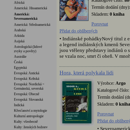
Katalogové číslo:
80
Africká
Termín dodání (dny)
Americká: Jihoamerická
Skladem:
0 kniha
Americká:
Severoamerická
Porovnat
Americká: Středoamerická
Arabská
Přidat do oblíbených
Arktida
• Indiánské pohádkyNový titul z 
Asijská
a legend indiánských kmenů Sever
Astrologická (lidové
jsou vtěleny představy indiánů o s
zvyky a pověry)
se vzala noc, smrt či oheň. V mnohý
Austrálie
Česká
Egyptská
Hora, která polykala lidi
Evropská: Antická
Evropská: Keltská
Výrobce:
Argo
Evropská: Nordická >
Germánská, severská
Katalogové číslo
Evropská: Obecně
Termín dodání (d
Evropská: Slovanská
Skladem:
0 knih
Indická
Křesťanství a mytologie
Porovnat
Kulturní antropologie
Přidat do oblíben
Kulty: všeobecně
Kulty: ženských božstev
• Severoamerick