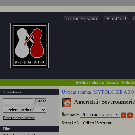
Rychlá objednávka
|
Kontakt
|
Obchodn
Úvodní stránka
»
MYTOLOGIE A P
Vyhledávání
Americká: Severoameric
Hledat
Řadit podle:
Rozšířené vyhledávání
Strana
1
z
3
Celkem
25
záznamů
Filtr