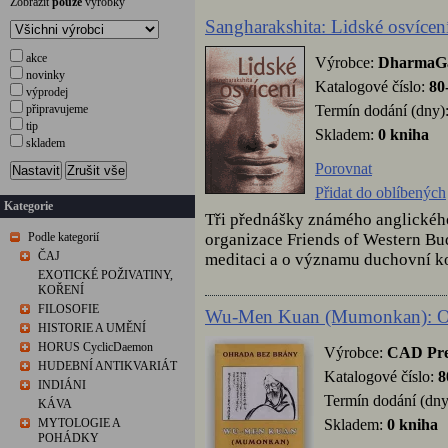
Zobrazit
pouze
výrobky
Sangharakshita: Lidské osvícen
akce
Výrobce:
DharmaG
novinky
Katalogové číslo:
80
výprodej
Termín dodání (dny)
připravujeme
tip
Skladem:
0 kniha
skladem
Porovnat
Nastavit
Zrušit vše
Přidat do oblíbených
Kategorie
Tři přednášky známého anglického
organizace Friends of Western Bu
Podle kategorií
ČAJ
meditaci a o významu duchovní k
EXOTICKÉ POŽIVATINY,
KOŘENÍ
FILOSOFIE
Wu-Men Kuan (Mumonkan): Oh
HISTORIE A UMĚNÍ
HORUS CyclicDaemon
Výrobce:
CAD Pre
HUDEBNÍ ANTIKVARIÁT
Katalogové číslo:
8
INDIÁNI
Termín dodání (dny
KÁVA
Skladem:
0 kniha
MYTOLOGIE A
POHÁDKY