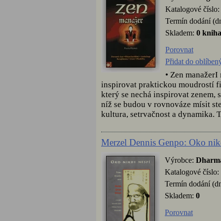
Katalogové číslo
Termín dodání (d
Skladem:
0 knih
Porovnat
Přidat do oblíben
• Zen manažerI 
inspirovat praktickou moudrostí 
který se nechá inspirovat zenem, 
níž se budou v rovnováze mísit ster
kultura, setrvačnost a dynamika. T
Merzel Dennis Genpo: Oko nik
Výrobce:
Dharm
Katalogové číslo:
Termín dodání (dn
Skladem:
0
Porovnat