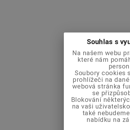
Souhlas s vy
Na našem webu pra
které nám pomáha
person
Soubory cookies s
prohlížeči na dané
webová stránka fu
se přizpůso
Blokování některýc
na vaši uživatels
také nebudeme
nabídku na zá