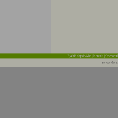
Rychlá objednávka
|
Kontakt
|
Obchodní
Provozováno na