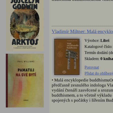
Vladimír Miltner: Malá encykl
Výrobce:
Libri
Katalogové číslo
Termín dodání (d
Skladem:
0 knih
Porovnat
Přidat do oblíben
• Malá encyklopedie buddhismuOri
předčasně zesnulého indologa Vlad
vydání čtenáři zasvěcené a srozu
buddhismem, a to včetně výkladu 
spojených s počátky i šířením Bud