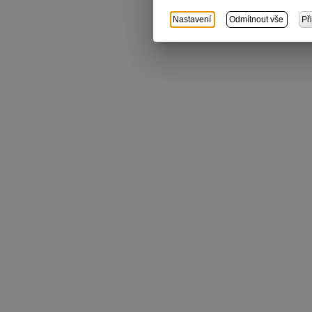
Nastavení
Odmítnout vše
Př