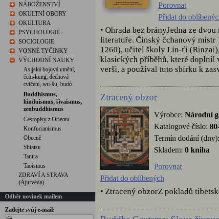
Porovnat
NÁBOŽENSTVÍ
OKULTNÍ OBORY
Přidat do oblíbený
OKULTURA
• Ohrada bez brányJedna ze dvou
PSYCHOLOGIE
literatuře. Čínský čchanový mist
SOCIOLOGIE
1260), učitel školy Lin-ťi (Rinzai)
VONNÉ TYČINKY
klasických příběhů, které doplnil
VÝCHODNÍ NAUKY
verši, a používal tuto sbírku k za
Asijská bojová umění,
čchi-kung, dechová
cvičení, wu-šu, budó
Buddhismus,
Ztracený obzor
hinduismus, šivaismus,
zenbuddhismus
Výrobce:
Národní ga
Cestopisy z Orientu
Katalogové číslo:
80
Konfucianismus
Termín dodání (dny)
Obecně
Shiatsu
Skladem:
0 kniha
Tantra
Porovnat
Taoismus
ZDRAVÍ A STRAVA
Přidat do oblíbených
(Ájurvéda)
• Ztracený obzorZ pokladů tibets
Odběr novinek mailem
Zadejte svůj e-mail: