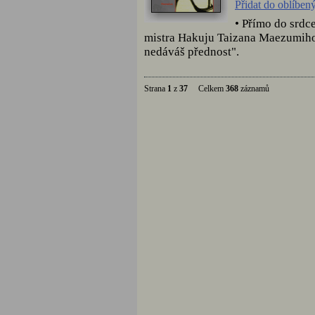
Přidat do oblíben
• Přímo do srd
mistra Hakuju Taizana Maezumiho.
nedáváš přednost".
Strana
1
z
37
Celkem
368
záznamů