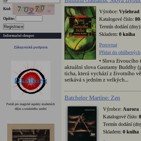
Buddha Gautama: Slova živoucí
Kód:
Výrobce:
Vyšehrad
Katalogové číslo:
80
Opište:
Termín dodání (dny)
Registrace
Skladem:
0 kniha
Informační sloupec
Porovnat
Zákaznická podpora
Přidat do oblíbených
• Slova živoucího 
aktuální slova Gautamy Buddhy (při
ticha, která vychází z životního 
setkává s jedním z velkých...
Batchelor Martine: Zen
Portál pro magické aspekty moderních
Výrobce:
Aurora
dějin a soudobého umění
Katalogové číslo:
Termín dodání (dny
Skladem:
0 kniha