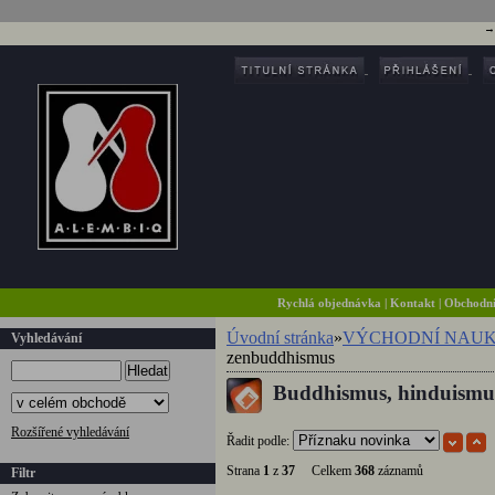
Rychlá objednávka
|
Kontakt
|
Obchodn
Úvodní stránka
»
VÝCHODNÍ NAU
Vyhledávání
zenbuddhismus
Hledat
Buddhismus, hinduismus
Rozšířené vyhledávání
Řadit podle:
Strana
1
z
37
Celkem
368
záznamů
Filtr