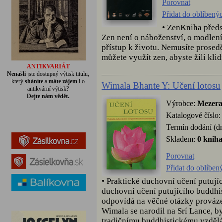
Porovnat
Přidat do oblíbený
• ZenKniha předs
Zen není o náboženství, o modlení
přístup k životu. Nemusíte prosed
můžete využít zen, abyste žili klid
ANTIKVARIÁT
Nenašli
jste dostupný výtisk titulu,
který
sháníte
a
máte zájem
i o
Wimala Bhante Y: Učení lotosu
antikvární výtisk?
Dejte nám vědět.
Výrobce:
Mezer
Katalogové číslo
Termín dodání (d
Skladem:
0 knih
Porovnat
Přidat do oblíben
• Praktické duchovní učení putuj
duchovní učení putujícího buddhi
odpovídá na věčné otázky provázej
Wimala se narodil na Srí Lance, b
tradičnímu buddhistickému vzděláv