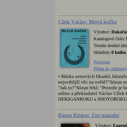
Cílek Václav: Mrtvá kočka
Výrobce:
Dokořá
Katalogové číslo:
Termín dodání (dn
Skladem:
0 kniha
Porovnat
Přidat do oblíbený
• Sbírka zenových říkadel, básnič
nejsvětější věc na světě?"Sózan 
"Jak to?"Sózan řekl: "Protože je b
editor a překladatel Václav Cí
HEKIGANROKU a SHOYOROKU, dal
Rients Ritskes: Zen manažer
Výrobce:
Eugeni