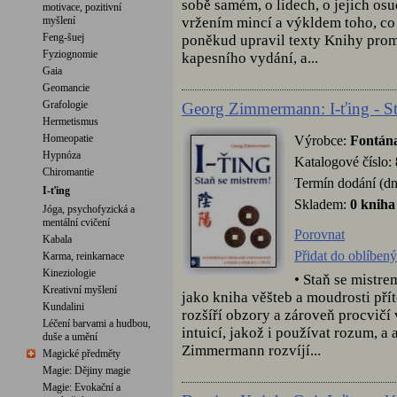
sobě samém, o lidech, o jejich os
motivace, pozitivní
vržením mincí a výkldem toho, co
myšlení
Feng-šuej
poněkud upravil texty Knihy pro
Fyziognomie
kapesního vydání, a...
Gaia
Geomancie
Grafologie
Georg Zimmermann: I-ťing - St
Hermetismus
Homeopatie
Výrobce:
Fontán
Hypnóza
Katalogové číslo:
Chiromantie
Termín dodání (dn
I-ťing
Skladem:
0 kniha
Jóga, psychofyzická a
mentální cvičení
Porovnat
Kabala
Přidat do oblíben
Karma, reinkarnace
Kineziologie
• Staň se mistre
Kreativní myšlení
jako kniha věšteb a moudrosti př
Kundalini
rozšíří obzory a zároveň procvičí 
Léčení barvami a hudbou,
intuicí, jakož i používat rozum, a 
duše a umění
Zimmermann rozvíjí...
Magické předměty
Magie: Dějiny magie
Magie: Evokační a