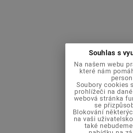
Souhlas s vy
Na našem webu pra
které nám pomáha
person
Soubory cookies s
prohlížeči na dané
webová stránka fu
se přizpůso
Blokování některýc
na vaši uživatels
také nebudeme
nabídku na zá