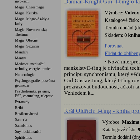
Damian-Knight Gui: I-ťing o lá
invokační
Magie: Chaosmagie
Výrobce:
Volvox
Magie: Keltská
Magie: Magické řády a
Katalogové číslo
kulty
Termín dodání (d
Magie: Novoaeonská,
Theléma
Skladem:
0 knih
Magie: Obecně
Porovnat
Magie: Sexuální
Mandaly
Přidat do oblíben
Mantry
• Nová interpre
Meditace, meditační
manželstvíI-ťing je divinační tec
techniky, energie, intuice
principu synchronismu, který vě
Numerologie
Carl Gustav Jung, který I-ťing ro
Psychogeografie, posvátná
geometrie
prozrazovat budoucnost, ačkoli ta
Psychotronika, psience,
Vzhledem k...
ESP, channeling, telepatie
Pyramidy
Reiki
Král Oldřich: I-ťing - kniha pr
Rosikruciánství
Santería
Výrobce:
Maxima
Satanismus
Katalogové číslo:
Sny, lucidní snění
Termín dodání (dny
Spiritismus