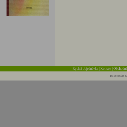
Rychlá objednávka
|
Kontakt
|
Obchodní
Provozováno na