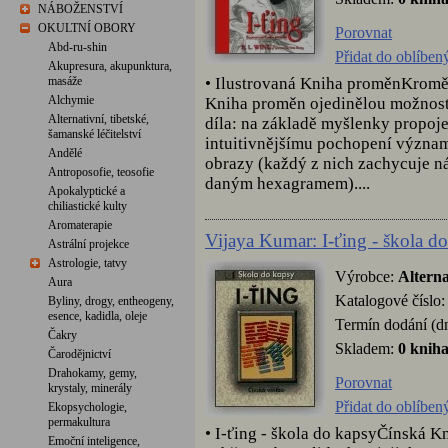
NÁBOŽENSTVÍ
OKULTNÍ OBORY
Porovnat
Abd-ru-shin
Přidat do oblíben
Akupresura, akupunktura,
• Ilustrovaná Kniha proměnKromě 
masáže
Alchymie
Kniha proměn ojedinělou možnost
Alternativní, tibetské,
díla: na základě myšlenky propoj
šamanské léčitelství
intuitivnějšímu pochopení význam
Andělé
obrazy (každý z nich zachycuje ná
Antroposofie, teosofie
daným hexagramem)....
Apokalyptické a
chiliastické kulty
Aromaterapie
Vijaya Kumar: I-ťing - škola d
Astrální projekce
Astrologie, tatvy
Výrobce:
Alterna
Aura
Katalogové číslo
Byliny, drogy, entheogeny,
esence, kadidla, oleje
Termín dodání (d
Čakry
Skladem:
0 knih
Čarodějnictví
Drahokamy, gemy,
Porovnat
krystaly, minerály
Přidat do oblíben
Ekopsychologie,
permakultura
• I-ťing - škola do kapsyČínská K
Emoční inteligence,