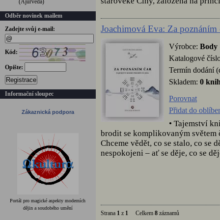
starověké Číny, založená na prin
(Ájurvéda)
Odběr novinek mailem
Joachimová Eva: Za poznáním 
Zadejte svůj e-mail:
Výrobce:
Body
Kód:
Katalogové čísl
Opište:
Termín dodání (
Registrace
Skladem:
0 kni
Informační sloupec
Porovnat
Přidat do oblíb
Zákaznická podpora
• Tajemství k
brodit se komplikovaným světem ča
Chceme vědět, co se stalo, co se d
nespokojeni – ať se děje, co se děj
Portál pro magické aspekty moderních
dějin a soudobého umění
Strana
1
z
1
Celkem
8
záznamů