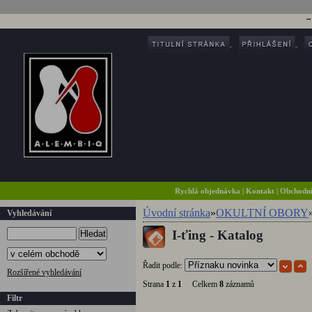
Rychlá objednávka
|
Kontakt
|
Obchodn
Úvodní stránka
»
OKULTNÍ OBORY
Vyhledávání
I-ťing - Katalog
Hledat
Řadit podle:
Rozšířené vyhledávání
Strana
1
z
1
Celkem
8
záznamů
Filtr