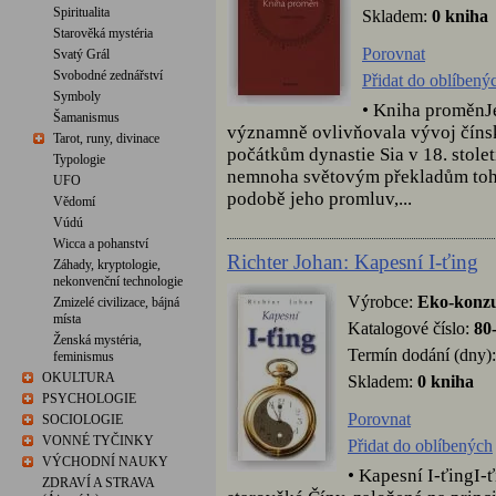
Spiritualita
Skladem:
0 kniha
Starověká mystéria
Porovnat
Svatý Grál
Svobodné zednářství
Přidat do oblíbený
Symboly
• Kniha proměnJe
Šamanismus
významně ovlivňovala vývoj čínské 
Tarot, runy, divinace
počátkům dynastie Sia v 18. století
Typologie
nemnoha světovým překladům tohoto
UFO
podobě jeho promluv,...
Vědomí
Vúdú
Wicca a pohanství
Richter Johan: Kapesní I-ťing
Záhady, kryptologie,
nekonvenční technologie
Výrobce:
Eko-konzu
Zmizelé civilizace, bájná
místa
Katalogové číslo:
80
Ženská mystéria,
Termín dodání (dny):
feminismus
OKULTURA
Skladem:
0 kniha
PSYCHOLOGIE
Porovnat
SOCIOLOGIE
VONNÉ TYČINKY
Přidat do oblíbených
VÝCHODNÍ NAUKY
• Kapesní I-ťingI-
ZDRAVÍ A STRAVA