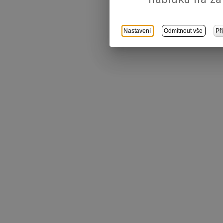
Nastavení
Odmítnout vše
Př