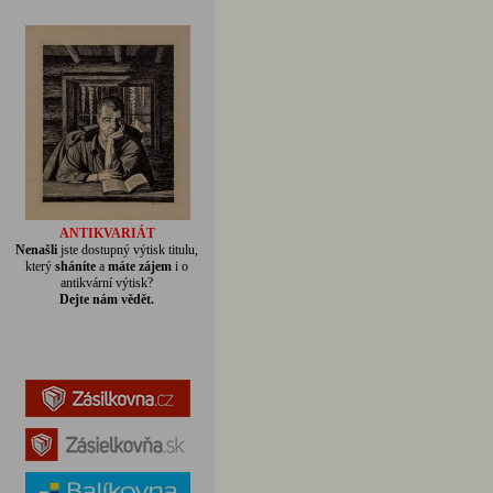
ANTIKVARIÁT
Nenašli
jste dostupný výtisk titulu,
který
sháníte
a
máte zájem
i o
antikvární výtisk?
Dejte nám vědět.