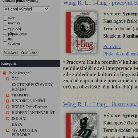
Zobrazit
pouze
výrobky
Wing R. L.: I-ťing - pracovní
Výrobce:
Synerg
akce
Katalogové číslo
novinky
Termín dodání (d
výprodej
připravujeme
Skladem:
0 knih
tip
skladem
Porovnat
Nastavit
Zrušit vše
Přidat do oblíben
• Pracovní Kniha proměnV knihác
Kategorie
nejdůležitější nová interpretace I-
Podle kategorií
zde zohledňuje kulturní a lingvis
ČAJ
značně napomáhá v porozumění nej
EXOTICKÉ POŽIVATINY,
určena obzvláště těm, kdo chtějí a
KOŘENÍ
FILOSOFIE
HISTORIE A UMĚNÍ
Wing R. L.: I-ťing - ilustrova
HORUS CyclicDaemon
HUDEBNÍ ANTIKVARIÁT
Výrobce:
Synerg
INDIÁNI
Katalogové číslo
KÁVA
Termín dodání (d
MYTOLOGIE A
POHÁDKY
Skladem:
0 knih