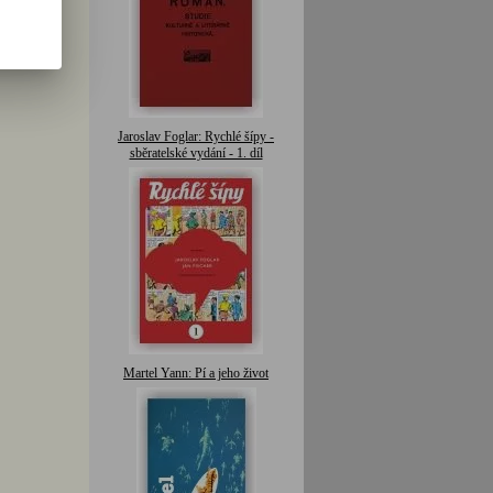
Jaroslav Foglar: Rychlé šípy -
sběratelské vydání - 1. díl
Martel Yann: Pí a jeho život