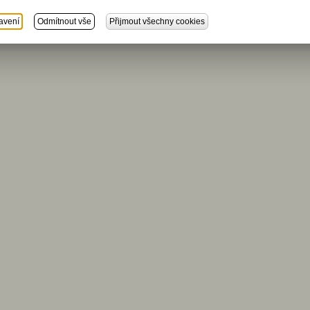
avení
Odmítnout vše
Přijmout všechny cookies