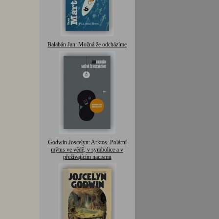
Balabán Jan: Možná že odcházíme
Godwin Joscelyn: Arktos. Polární
mýtus ve vědě, v symbolice a v
přežívajícím nacismu