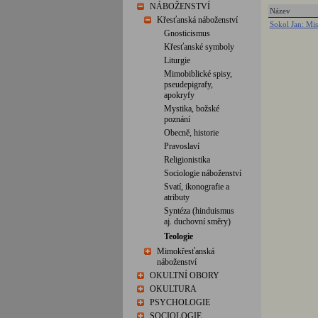
NÁBOŽENSTVÍ
Název
Křesťanská náboženství
Sokol Jan: Mis
Gnosticismus
Křesťanské symboly
Liturgie
Mimobiblické spisy,
pseudepigrafy,
apokryfy
Mystika, božské
poznání
Obecně, historie
Pravoslaví
Religionistika
Sociologie náboženství
Svatí, ikonografie a
atributy
Syntéza (hinduismus
aj. duchovní směry)
Teologie
Mimokřesťanská
náboženství
OKULTNÍ OBORY
OKULTURA
PSYCHOLOGIE
SOCIOLOGIE