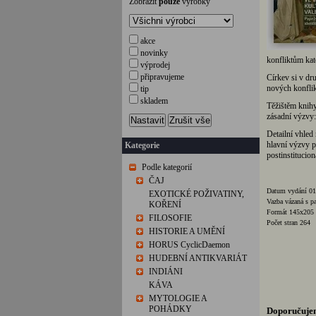
Zobrazit
pouze
výrobky
akce
novinky
konfliktům kat
výprodej
připravujeme
Církev si v dru
nových konflik
tip
skladem
Těžištěm knihy
zásadní výzvy: 
Nastavit
Zrušit vše
Detailní vhled
hlavní výzvy p
Kategorie
postinstitucion
Podle kategorií
ČAJ
Datum vydání 01
EXOTICKÉ POŽIVATINY,
Vazba vázaná s p
KOŘENÍ
Formát 145x20
FILOSOFIE
Počet stran 264
HISTORIE A UMĚNÍ
HORUS CyclicDaemon
HUDEBNÍ ANTIKVARIÁT
INDIÁNI
KÁVA
MYTOLOGIE A
POHÁDKY
Doporučuje