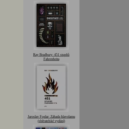
Ray Bradbury: 451 stupňů
Fahrenheita
Jaroslav Foglar: Záhada hlavolamu
(sběratelské vydání)