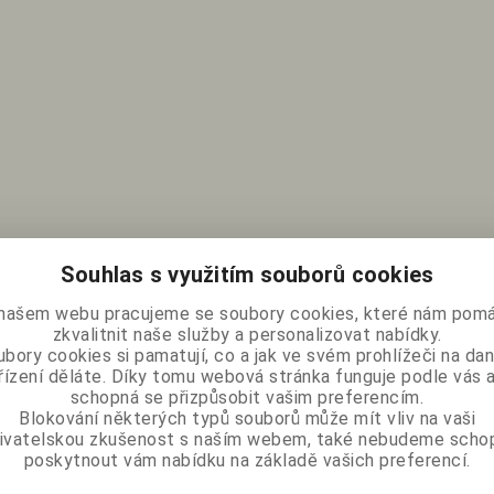
Souhlas s využitím souborů cookies
našem webu pracujeme se soubory cookies, které nám pomá
zkvalitnit naše služby a personalizovat nabídky.
bory cookies si pamatují, co a jak ve svém prohlížeči na d
řízení děláte. Díky tomu webová stránka funguje podle vás a
schopná se přizpůsobit vašim preferencím.
Blokování některých typů souborů může mít vliv na vaši
ivatelskou zkušenost s naším webem, také nebudeme scho
poskytnout vám nabídku na základě vašich preferencí.