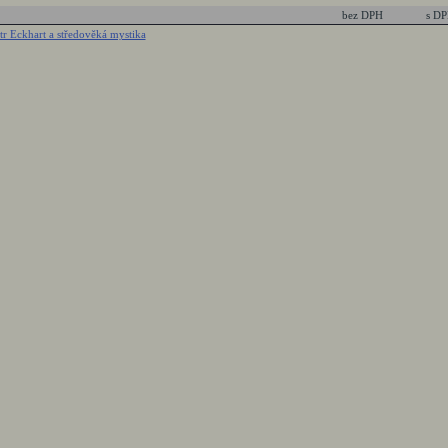
bez DPH
s D
tr Eckhart a středověká mystika