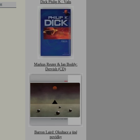
Dick Philip K.: Valis
PH
Markus Reuter & Ian Boddy:
Dervish (CD)
Barron Laird: Okultace a jiné
povídky