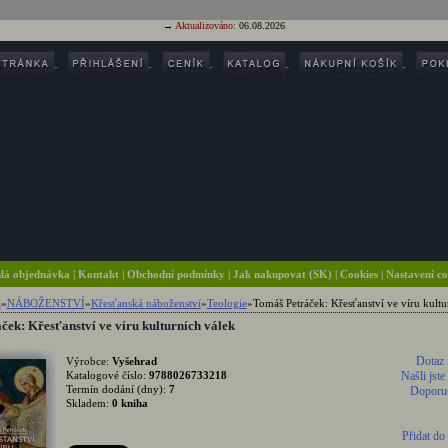
→
Aktualizováno:
06.08.2026
lá objednávka
|
Kontakt
|
Obchodní podmínky
|
Jak nakupovat (SK)
| Cookies
| Nastavení c
a
»
NÁBOŽENSTVÍ
»
Křesťanská náboženství
»
Teologie
»
Tomáš Petráček: Křesťanství ve víru kultu
ek: Křesťanství ve víru kulturních válek
Dotaz 
Výrobce:
Vyšehrad
Katalogové číslo:
9788026733218
Našli jste
Termín dodání (dny):
7
Doporuč
Skladem:
0 kniha
Přidat do