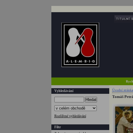
Rych
Úvodní stránk
Vyhledávání
Tomáš Petráč
Hledat
Rozšířené vyhledávání
Filtr