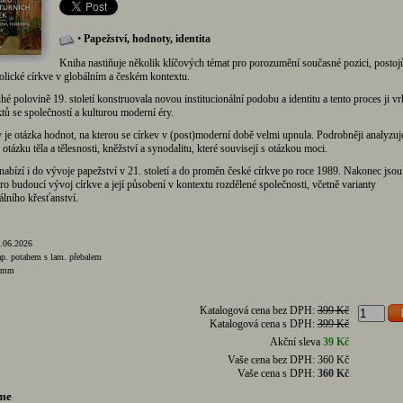
•
Papežství, hodnoty, identita
Kniha nastiňuje několik klíčových témat pro porozumění současné pozici, postoj
olické církve v globálním a českém kontextu.
hé polovině 19. století konstruovala novou institucionální podobu a identitu a tento proces ji vr
tů se společností a kulturou moderní éry.
 je otázka hodnot, na kterou se církev v (post)moderní době velmi upnula. Podrobněji analyzuje
otázku těla a tělesnosti, kněžství a synodalitu, které souvisejí s otázkou moci.
 nabízí i do vývoje papežství v 21. století a do proměn české církve po roce 1989. Nakonec jso
ro budoucí vývoj církve a její působení v kontextu rozdělené společnosti, včetně varianty
álního křesťanství.
.06.2026
ap. potahem s lam. přebalem
5 mm
Katalogová cena bez DPH:
399 Kč
Katalogová cena s DPH:
399 Kč
Akční sleva
39 Kč
Vaše cena bez DPH:
360 Kč
Vaše cena s DPH:
360 Kč
me