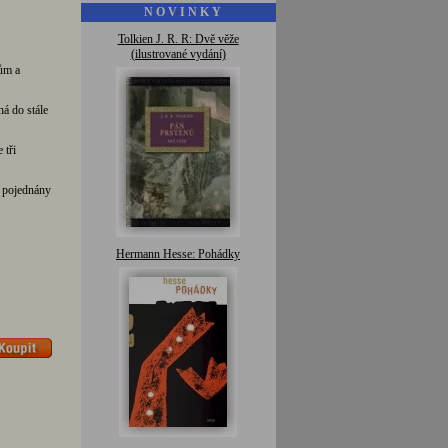
N O V I N K Y
Tolkien J. R. R: Dvě věže
(ilustrované vydání)
ům a
há do stále
 tři
u pojednány
Hermann Hesse: Pohádky