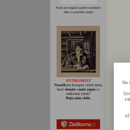
Portál pro magické aspekty moderních
dějin a soudobého umění
ANTIKVARIÁT
Na 
Nenašli
jste dostupný výtisk titulu,
který
sháníte
a
máte zájem
i o
Sou
antikvární výtisk?
Dejte nám vědět.
za
už