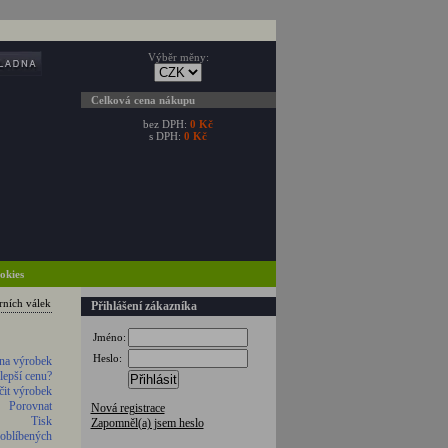
Výběr měny:
Celková cena nákupu
bez DPH:
0 Kč
s DPH:
0 Kč
ookies
rních válek
Přihlášení zákazníka
Jméno:
Heslo:
na výrobek
 lepší cenu?
Přihlásit
it výrobek
Porovnat
Nová registrace
Tisk
Zapomněl(a) jsem heslo
 oblíbených