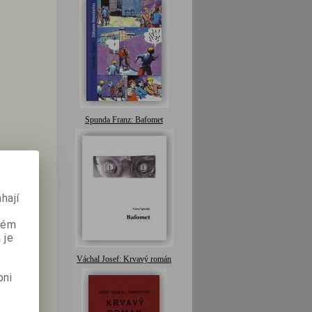
Spunda Franz: Bafomet
hají
aném
 je
Váchal Josef: Krvavý román
pni