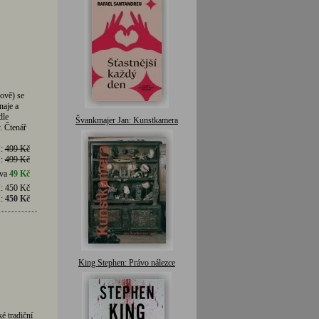
ově) se
naje a
dle
Švankmajer Jan: Kunstkamera
. Čtenář
H:
499 Kč
H:
499 Kč
eva
49 Kč
H:
450 Kč
H:
450 Kč
King Stephen: Právo nálezce
é tradiční