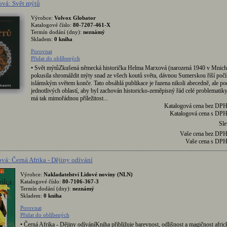
vá: Svět mýtů
Výrobce:
Volvox Globator
Katalogové číslo:
80-7207-461-X
Termín dodání (dny):
neznámý
Skladem:
0 kniha
Porovnat
Přidat do oblíbených
• Svět mýtůZkušená německá historička Helma Marxová (narozená 1940 v Mnich
pokusila shromáždit mýty snad ze všech koutů světa, dávnou Sumerskou říší počí
islámským světem konče. Tato obsáhlá publikace je řazena nikoli abecedně, ale po
jednotlivých oblastí, aby byl zachován historicko-zeměpisný řád celé problematiky
má tak mimořádnou příležitost...
Katalogová cena bez DP
Katalogová cena s DP
Sl
Vaše cena bez DP
Vaše cena s DP
ová: Černá Afrika - Dějiny odívání
Výrobce:
Nakladatelství Lidové noviny (NLN)
Katalogové číslo:
80-7106-367-3
Termín dodání (dny):
neznámý
Skladem:
0 kniha
Porovnat
Přidat do oblíbených
• Černá Afrika - Dějiny odíváníKniha přibližuje barevnost, odlišnost a magičnost africk