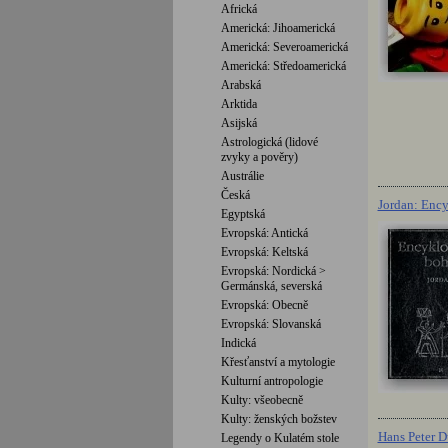
Africká
Americká: Jihoamerická
Americká: Severoamerická
Americká: Středoamerická
Arabská
Arktida
Asijská
Astrologická (lidové
zvyky a pověry)
Austrálie
Česká
Jordan: Enc
Egyptská
Evropská: Antická
Evropská: Keltská
Evropská: Nordická >
Germánská, severská
Evropská: Obecně
Evropská: Slovanská
Indická
Křesťanství a mytologie
Kulturní antropologie
Kulty: všeobecně
Kulty: ženských božstev
Hans Peter D
Legendy o Kulatém stole