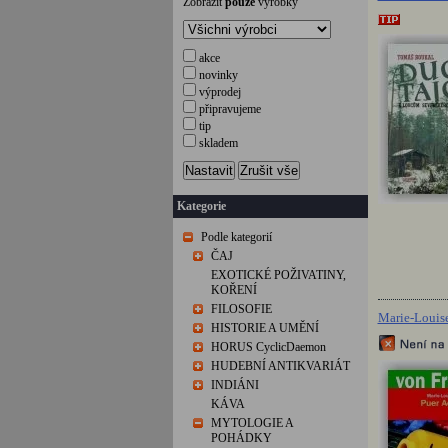
Zobrazit
pouze
výrobky
akce
novinky
výprodej
připravujeme
tip
skladem
Nastavit
Zrušit vše
Kategorie
Podle kategorií
ČAJ
EXOTICKÉ POŽIVATINY,
KOŘENÍ
FILOSOFIE
Marie-Louise
HISTORIE A UMĚNÍ
HORUS CyclicDaemon
HUDEBNÍ ANTIKVARIÁT
INDIÁNI
KÁVA
MYTOLOGIE A
POHÁDKY