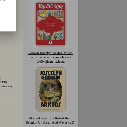
H:
248 Kč
H:
248 Kč
eva
24 Kč
H:
224 Kč
H:
224 Kč
Godwin Joscelyn: Arktos. Polární
mýtus ve vědě, v symbolice a v
přežívajícím nacismu
.
 této
v americké
Michael Stearns & Robert Rich:
Reunion Of Breath And Waves (CD)