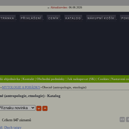
→
Aktualizováno:
06.08.2026
lá objednávka
|
Kontakt
|
Obchodní podmínky
|
Jak nakupovat (SK)
| Cookies
| Nastavení c
a
»
MYTOLOGIE A POHÁDKY
»
Obecně (antropologie, etnologie)
ě (antropologie, etnologie) - Katalog
Celkem
147
záznamů
š: Duch tajgy