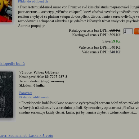
Přidat do oblíbených
• Puer AeternusMarie-Louise von Franz ve své klasické studii rozpracovává Jung
puer aeternus – archetyp „věčného chlapce“, který zůstává psychicky uvězněn mezi 
realitou a vyhýbá se plnému vstupu do dospělého života. Tento vzorec ovlivňuje vz
rozhodování i schopnost závazku a je jedním z klíčových témat analytické psycholo
Autorka propojuje...
Katalogová cena bez DPH:
599 Kč
Katalogová cena s DPH:
599 Kč
Sleva
59 Kč
Vaše cena bez DPH:
540 Kč
Vaše cena s DPH:
540 Kč
yklopedie bohů
Výrobce:
Volvox Globator
Katalogové číslo:
80-7207-087-8
Termín dodání (dny):
neznámý
Skladem:
0 kniha
Porovnat
Přidat do oblíbených
• Encyklopedie bohůPublikace obsahuje vyčerpávající seznam bohů všech základ
světových náboženství v abecedním pořadí. Systematicky zpracovaná příručka, ve 
snadno zorientuje každý čtenář; kniha, jež by neměla chybět v žádné knihovně....
uerr: Sedna aneb Láska k životu