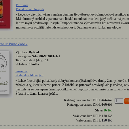
Porovnat
Přidat do oblíbených
• Legendy dávných věků v našem denním životěJosephovi Campbellovi se nikdo n
Má ohromný rozhled v panoramatu lidské minulosti, rozhled, jaký mělo a má jen má
Knize mýtů představuje Joseph Campbell mnoho významných lidí a zároveň ukazuj
mohou mýty rozšířit naše lidské schopnosti. Seznámíte se s funkcí mytologie...
hell: Princ Žabák
Výrobce:
Dybbuk
Katalogové číslo:
80-903001-1-1
Termín dodání (dny):
10
Skladem:
0 kniha
Porovnat
Přidat do oblíbených
• Lehce filosofující pohádka (s dobrým koncem)Existují dva druhy žen: ty, které si 
žabáky, a ty, které si berou prince. Z žabáků se princové nestávají, ale je známo, že
manželství se postupem času, zpočátku téměř nepozorovaně, může princ změnit v ž
Šťastná to žena, která se ještě...
Katalogová cena bez DPH:
166 Kč
Katalogová cena s DPH:
166 Kč
Sleva
16 Kč
Vaše cena bez DPH:
150 Kč
Vaše cena s DPH:
150 Kč