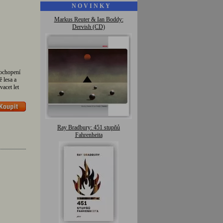
N O V I N K Y
Markus Reuter & Ian Boddy:
Dervish (CD)
pochopení
ě lesa a
vacet let
Ray Bradbury: 451 stupňů
Fahrenheita