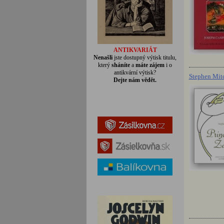
ANTIKVARIÁT
Nenašli
jste dostupný výtisk titulu,
který
sháníte
a
máte zájem
i o
antikvární výtisk?
Stephen Mitc
Dejte nám vědět.