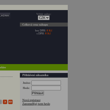
Výběr měny:
Celková cena nákupu
bez DPH:
0 Kč
s DPH:
0 Kč
ookies
Přihlášení zákazníka
Jméno:
Heslo:
Přihlásit
Nová registrace
Zapomněl(a) jsem heslo