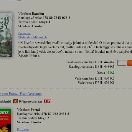
Výrobce:
Dauphin
Katalogové číslo:
978-80-7645-028-8
Termín dodání (dny):
1
Skladem:
1 kniha
Porovnat
Přidat do oblíbených
• K lovcům severského lesaDuch tajgy je kniha o hledání. O touze po poznání a 
života obyvatel tajgy, světa zvířat, rostlin, lidí a duchů. Duch tajgy je kniha o život
jeho lidí, který vábí, ale zároveň i nahání strach. Tomáš Boukal navštěvoval přes d
Západní Sibiř a...
Katalogová cena bez DPH:
448 Kč
Katalogová cena s DPH:
448 Kč
Sleva
44 Kč
Vaše cena bez DPH:
404 Kč
Vaše cena s DPH:
404 Kč
 von Franz: Puer Aeternus
Výrobce:
Portál
Katalogové číslo:
978-80-262-2464-8
Termín dodání (dny):
2
Skladem:
0 kniha
Porovnat