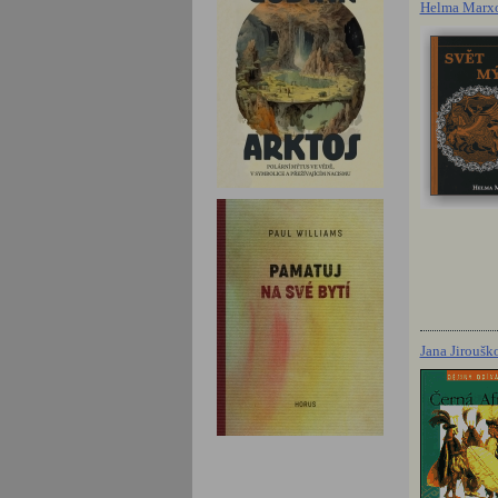
Helma Marxo
Jana Jiroušk