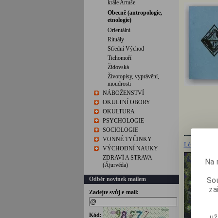
krále Artuše
Obecně (antropologie,
etnologie)
Orientální
Rituály
Střední Východ
Tichomoří
Židovská
Životopisy, vyprávění,
moudrosti
NÁBOŽENSTVÍ
OKULTNÍ OBORY
OKULTURA
PSYCHOLOGIE
SOCIOLOGIE
VONNÉ TYČINKY
Lévi-Strauss
VÝCHODNÍ NAUKY
ZDRAVÍ A STRAVA
Na 
(Ájurvéda)
Odběr novinek mailem
Sou
za
Zadejte svůj e-mail:
Kód:
už