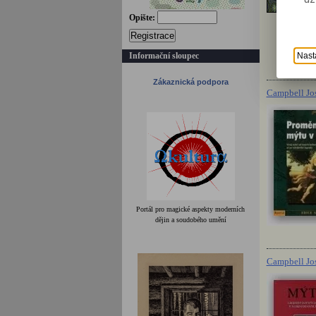
Opište:
Registrace
Informační sloupec
Nast
Zákaznická podpora
Campbell Jo
Portál pro magické aspekty moderních
dějin a soudobého umění
Campbell Jo