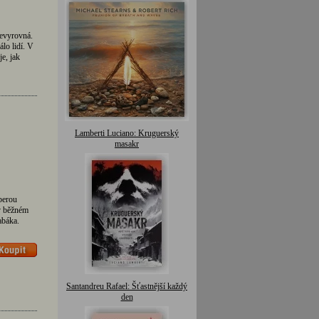
evyrovná.
lo lidí. V
e, jak
Lamberti Luciano: Kruguerský
masakr
berou
 v běžném
abáka.
Santandreu Rafael: Šťastnější každý
den