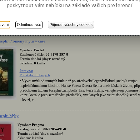
poskytnout vám nabídku na základě vašich preferencí.
Katalogová cena bez DP
Katalogová cena s DP
Sl
avení
Odmítnout vše
Přijmout všechny cookies
Vaše cena bez DP
Vaše cena s DP
seph: Proměny mýtu v čase
Výrobce:
Portál
Katalogové číslo:
80-7178-397-8
Termín dodání (dny):
neznámý
Skladem:
0 kniha
Porovnat
Přidat do oblíbených
• Vývoj mýtů od ranných kultur až po středověké legendyPokud jste byli zaujati
nepřehlédnutelnou klasikou Hanse Petera Duerra Sedna aneb Láska k životu, příp
předchozím titulem Josepha Campbella Tisíc tváří hrdiny, věnujte svoji pozornost i
knize, která je přepisem třinácti přednášek, vysílaných jako velmi úspěšný seriál 
televizi, v...
seph: Mýty
Výrobce:
Pragma
Katalogové číslo:
80-7205-491-0
Termín dodání (dny):
neznámý
Skladem:
0 kniha