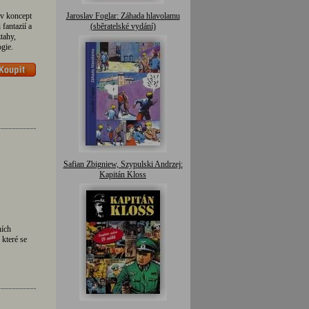
ův koncept
Jaroslav Foglar: Záhada hlavolamu
fantazií a
(sběratelské vydání)
tahy,
gie.
Safian Zbigniew, Szypulski Andrzej:
Kapitán Kloss
ních
které se