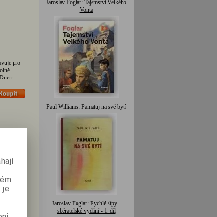
Jaroslav Foglar: Tajemství Velkého
Vonta
avuje pro
volně
 Duerr
Paul Williams: Pamatuj na své bytí
hají
aném
 je
Jaroslav Foglar: Rychlé šípy -
tější dílo
sběratelské vydání - 1. díl
.
pni