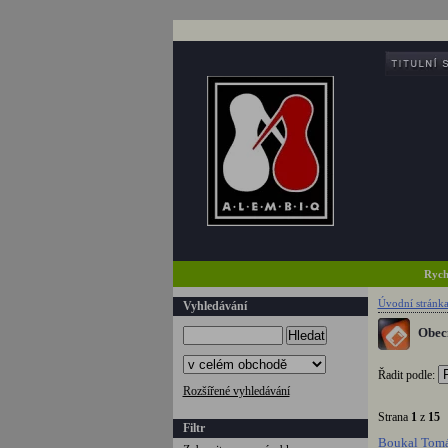
Rych
Úvodní stránk
Vyhledávání
Obecn
Hledat
Řadit podle:
Rozšířené vyhledávání
Strana
1
z
15
Filtr
Boukal Tomá