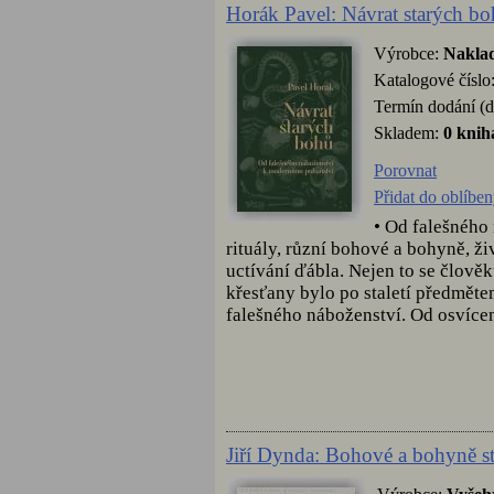
Horák Pavel: Návrat starých b
Výrobce:
Naklad
Katalogové číslo
Termín dodání (d
Skladem:
0 knih
Porovnat
Přidat do oblíbe
• Od falešného
rituály, různí bohové a bohyně, živ
uctívání ďábla. Nejen to se člově
křesťany bylo po staletí předmět
falešného náboženství. Od osvícen
Jiří Dynda: Bohové a bohyně s