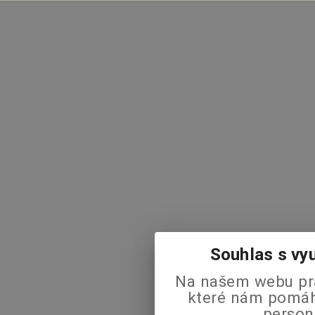
Souhlas s vy
Na našem webu pra
které nám pomáha
person