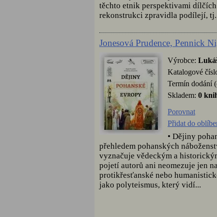
těchto etnik perspektivami dílčích
rekonstrukci zpravidla podílejí, tj.
Jonesová Prudence, Pennick Ni
Výrobce:
Lukáš
Katalogové čísl
Termín dodání (
Skladem:
0 kni
Porovnat
Přidat do oblíb
• Dějiny poha
přehledem pohanských náboženství
vyznačuje vědeckým a historickým
pojetí autorů ani neomezuje jen na
protikřesťanské nebo humanistické
jako polyteismus, který vidí...