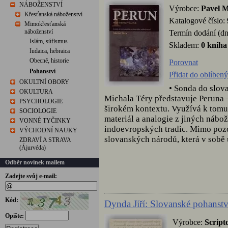
NÁBOŽENSTVÍ
Výrobce:
Pavel M
Křesťanská náboženství
Katalogové číslo:
Mimokřesťanská
náboženství
Termín dodání (dn
Islám, súfismus
Skladem:
0 kniha
Iudaica, hebraica
Obecně, historie
Porovnat
Pohanství
Přidat do oblíben
OKULTNÍ OBORY
• Sonda do slov
OKULTURA
Michala Téry představuje Peruna 
PSYCHOLOGIE
širokém kontextu. Využívá k tomu
SOCIOLOGIE
materiál a analogie z jiných nábo
VONNÉ TYČINKY
indoevropských tradic. Mimo pozo
VÝCHODNÍ NAUKY
slovanských národů, která v sobě 
ZDRAVÍ A STRAVA
(Ájurvéda)
Odběr novinek mailem
Zadejte svůj e-mail:
Kód:
Dynda Jiří: Slovanské pohanstv
Opište:
Výrobce:
Script