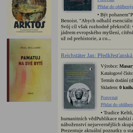
Přidat do oblíbený
• Být pohanem"Pr
Benoist. "Abych odhalil esenciáln
Svůj cíl však rozhodně překročil: 
jádrem evropského myšlení, cítěn
už od prehistorie, a co...
Reichstäter Jan: Předkřesťansk
Výrobce:
Masary
Katalogové číslo
Termín dodání (d
Skladem:
0 knih
Porovnat
Přidat do oblíbe
• Tradice Keltů
humanitních vědPublikace nabízí 
náboženství nejsevernějších skup
Prezentuje aktuální poznatky o st