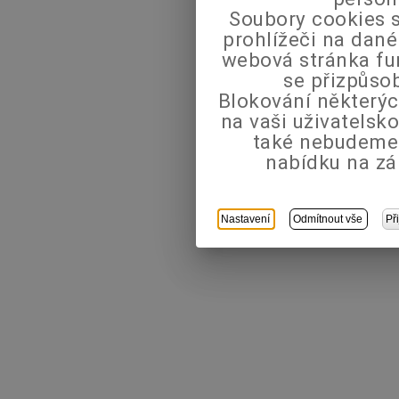
Soubory cookies s
prohlížeči na dané
webová stránka fu
se přizpůso
Blokování některýc
na vaši uživatels
také nebudeme
nabídku na zá
Nastavení
Odmítnout vše
Př