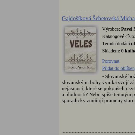
Gajdošíková Šebetovská Michae
Výrobce:
Pavel 
Katalogové číslo
Termín dodání (d
Skladem:
0 knih
Porovnat
Přidat do oblíbe
• Slovanské bo
slovanskými bohy vyniká svojí zá
nejasnosti, které se pokoušeli osv
a plodnosti? Nebo spíše temným p
sporadicky zmiňují prameny staror