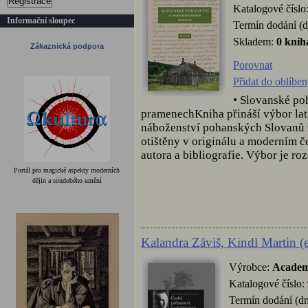
Registrace
Katalogové číslo
Informační sloupec
Termín dodání (d
Skladem:
0 knih
Zákaznická podpora
Porovnat
Přidat do oblíbe
• Slovanské po
pramenechKniha přináší výbor lat
náboženství pohanských Slovanů z 
otištěny v originálu a moderním 
autora a bibliografie. Výbor je roz
Portál pro magické aspekty moderních
dějin a soudobého umění
Kalandra Záviš, Kindl Martin (
Výrobce:
Academ
Katalogové číslo:
Termín dodání (dn