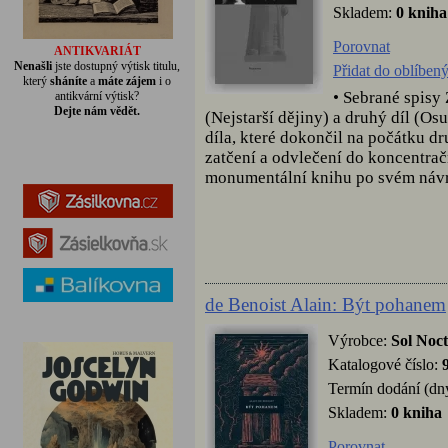
Skladem:
0 kniha
Porovnat
ANTIKVARIÁT
Nenašli
jste dostupný výtisk titulu,
Přidat do oblíben
který
sháníte
a
máte zájem
i o
• Sebrané spisy
antikvární výtisk?
Dejte nám vědět.
(Nejstarší dějiny) a druhý díl (O
díla, které dokončil na počátku dr
zatčení a odvlečení do koncentračn
monumentální knihu po svém návra
de Benoist Alain: Být pohanem
Výrobce:
Sol Noct
Katalogové číslo:
Termín dodání (dn
Skladem:
0 kniha
Porovnat