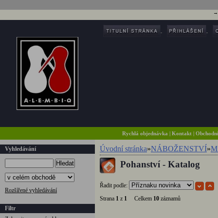
Rychlá objednávka
|
Kontakt
|
Obchodn
Úvodní stránka
»
NÁBOŽENSTVÍ
»
Mi
Vyhledávání
Pohanství - Katalog
Hledat
Řadit podle:
Rozšířené vyhledávání
Strana
1
z
1
Celkem
10
záznamů
Filtr