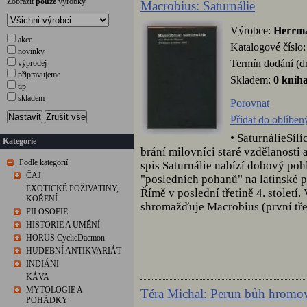
Zobrazit
pouze
výrobky
Macrobius: Saturnálie
Výrobce:
Herrm
akce
Katalogové číslo
novinky
Termín dodání (d
výprodej
připravujeme
Skladem:
0 knih
tip
skladem
Porovnat
Nastavit
Zrušit vše
Přidat do oblíben
• SaturnálieSíl
Kategorie
brání milovníci staré vzdělanosti
Podle kategorií
spis Saturnálie nabízí dobový po
ČAJ
"posledních pohanů" na latinské
EXOTICKÉ POŽIVATINY,
Římě v poslední třetině 4. století
KOŘENÍ
shromažďuje Macrobius (první třeti
FILOSOFIE
HISTORIE A UMĚNÍ
HORUS CyclicDaemon
HUDEBNÍ ANTIKVARIÁT
INDIÁNI
KÁVA
MYTOLOGIE A
Téra Michal: Perun bůh hromo
POHÁDKY