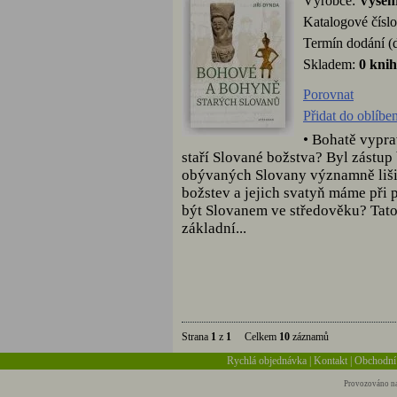
Výrobce:
Vyšeh
Katalogové čísl
Termín dodání (
Skladem:
0 kni
Porovnat
Přidat do oblíbe
• Bohatě vypr
staří Slované božstva? Byl zástu
obývaných Slovany významně liši
božstev a jejich svatyň máme při 
být Slovanem ve středověku? Tato
základní...
Strana
1
z
1
Celkem
10
záznamů
Rychlá objednávka
|
Kontakt
|
Obchodní
Provozováno na