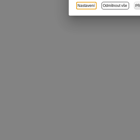
Nastavení
Odmítnout vše
Př