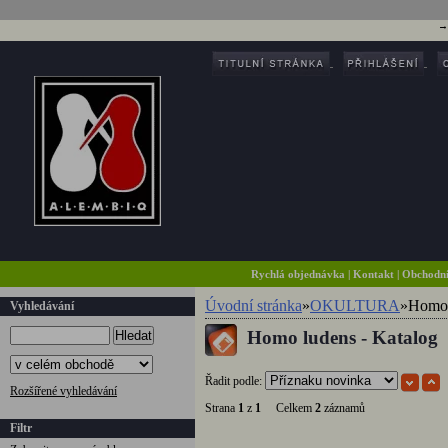
Rychlá objednávka
|
Kontakt
|
Obchodn
Úvodní stránka
»
OKULTURA
»
Homo 
Vyhledávání
Homo ludens - Katalog
Hledat
Řadit podle:
Rozšířené vyhledávání
Strana
1
z
1
Celkem
2
záznamů
Filtr