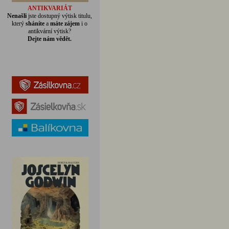
ANTIKVARIÁT
Nenašli
jste dostupný výtisk titulu,
který
sháníte
a
máte zájem
i o
antikvární výtisk?
Dejte nám vědět.