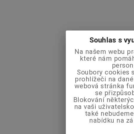
Souhlas s vy
Na našem webu pra
které nám pomáha
person
Soubory cookies s
prohlížeči na dané
webová stránka fu
se přizpůso
Blokování některýc
na vaši uživatels
také nebudeme
nabídku na zá