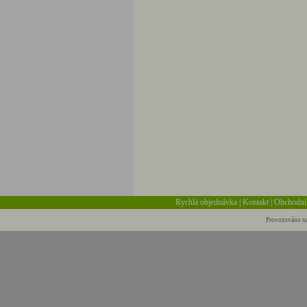
Rychlá objednávka
|
Kontakt
|
Obchodní
Provozováno na