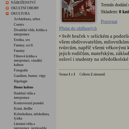
NÁBOŽENSTVÍ
Termín dodání 
OKULTNÍ OBORY
Skladem:
0 kn
OKULTURA
Architektura, urbex
Porovnat
Comics
Přidat do oblíbených
Divadelní věda, kritika a
interpretace
• Svět hraček v orlickém a podor
Erotika, sex
všem obdivovatelům, milovníkům a
Fantasy, sci-fi
tvůrcům, napříč všemi věkovými k
Fanziny
jejich rodičům, mateřským, základ
Filmová kritika a
osloví i studenty na středoškolské
interpretace, vizuální
kultura
Fotografie
Strana
1
z
1
Celkem
2
záznamů
Gaudium, humor, vtipy
Hipologie
Homo ludens
Hudební věda a
interpretace
Kontroverzní poznání
Krimi, thriller
Kyberkultura, infokultura,
fyzika
Literární věda a
interpretace, jazykověda