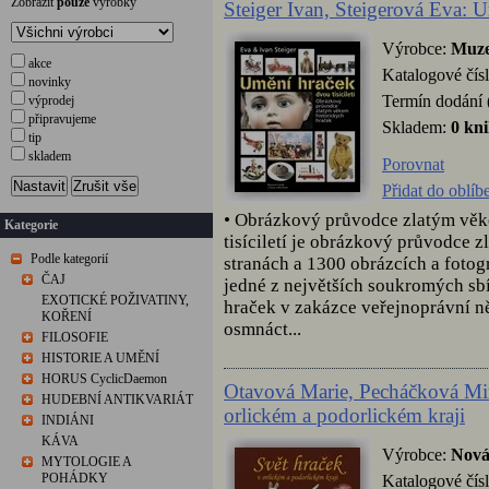
Zobrazit
pouze
výrobky
Steiger Ivan, Steigerová Eva: U
Výrobce:
Muze
akce
Katalogové čís
novinky
Termín dodání 
výprodej
připravujeme
Skladem:
0 kn
tip
skladem
Porovnat
Nastavit
Zrušit vše
Přidat do oblí
• Obrázkový průvodce zlatým věk
Kategorie
tisíciletí je obrázkový průvodce 
Podle kategorií
stranách a 1300 obrázcích a fotogra
ČAJ
jedné z největších soukromých sbí
EXOTICKÉ POŽIVATINY,
hraček v zakázce veřejnoprávní n
KOŘENÍ
osmnáct...
FILOSOFIE
HISTORIE A UMĚNÍ
HORUS CyclicDaemon
Otavová Marie, Pecháčková Miro
HUDEBNÍ ANTIKVARIÁT
orlickém a podorlickém kraji
INDIÁNI
KÁVA
Výrobce:
Nová
MYTOLOGIE A
POHÁDKY
Katalogové čís