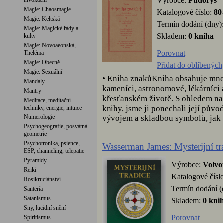
Výrobce:
Půdorys
invokační
Magie: Chaosmagie
Katalogové číslo:
80
Magie: Keltská
Termín dodání (dny)
Magie: Magické řády a
Skladem:
0 kniha
kulty
Magie: Novoaeonská,
Porovnat
Theléma
Magie: Obecně
Přidat do oblíbených
Magie: Sexuální
• Kniha znakůKniha obsahuje mnoh
Mandaly
kameníci, astronomové, lékárníci 
Mantry
křesťanském životě. S ohledem na
Meditace, meditační
knihy, jsme ji ponechali její půvo
techniky, energie, intuice
vývojem a skladbou symbolů, jak s
Numerologie
Psychogeografie, posvátná
geometrie
Psychotronika, psience,
Wasserman James: Mysterijní tr
ESP, channeling, telepatie
Pyramidy
Výrobce:
Volvo
Reiki
Katalogové čísl
Rosikruciánství
Termín dodání (
Santería
Satanismus
Skladem:
0 kni
Sny, lucidní snění
Porovnat
Spiritismus