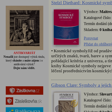
Stelzl Diethard: Kosmické sym
Výrobce:
Maitre
Katalogové číslo
Termín dodání (d
Skladem:
0 knih
Porovnat
Přidat do oblíben
• Kosmické symbolyJiž od pradávna
ANTIKVARIÁT
určitých znaků, tvarů, barev a sy
Nenašli
jste dostupný výtisk titulu,
pořádající kritéria z univerza, a t
který
sháníte
a
máte zájem
i o
antikvární výtisk?
knihy Kosmické symboly nejprve 
Dejte nám vědět.
léčení prostřednictvím kosmických
Gibson Clare: Symboly a jejic
Výrobce:
Slovart
Katalogové číslo
Termín dodání (d