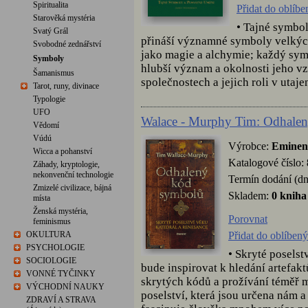
Spiritualita
Přidat do oblíb
Starověká mystéria
• Tajné symbo
Svatý Grál
přináší významné symboly velkých 
Svobodné zednářství
jako magie a alchymie; každý sym
Symboly
hlubší význam a okolnosti jeho vz
Šamanismus
společnostech a jejich roli v utaj
Tarot, runy, divinace
Typologie
UFO
Walace - Murphy Tim: Odhale
Vědomí
Vúdú
Výrobce:
Eminen
Wicca a pohanství
Katalogové číslo:
Záhady, kryptologie,
nekonvenční technologie
Termín dodání (dn
Zmizelé civilizace, bájná
Skladem:
0 kniha
místa
Ženská mystéria,
Porovnat
feminismus
Přidat do oblíben
OKULTURA
PSYCHOLOGIE
• Skryté poselst
SOCIOLOGIE
bude inspirovat k hledání artefakt
VONNÉ TYČINKY
skrytých kódů a prožívání téměř m
VÝCHODNÍ NAUKY
poselství, která jsou určena nám
ZDRAVÍ A STRAVA