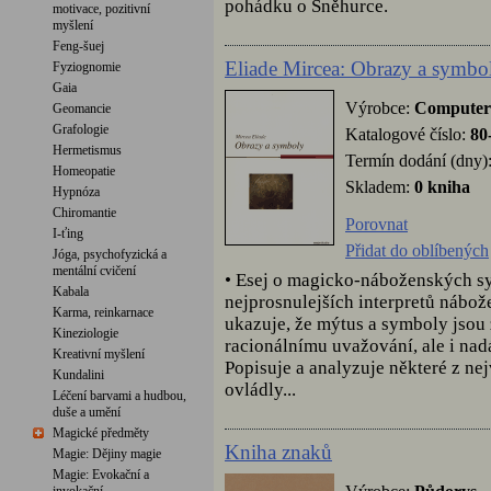
pohádku o Sněhurce.
motivace, pozitivní
myšlení
Feng-šuej
Eliade Mircea: Obrazy a symbo
Fyziognomie
Gaia
Výrobce:
Computer
Geomancie
Grafologie
Katalogové číslo:
80
Hermetismus
Termín dodání (dny)
Homeopatie
Skladem:
0 kniha
Hypnóza
Chiromantie
Porovnat
I-ťing
Přidat do oblíbených
Jóga, psychofyzická a
mentální cvičení
• Esej o magicko-náboženských s
Kabala
nejprosnulejších interpretů nábože
Karma, reinkarnace
ukazuje, že mýtus a symboly jsou
Kineziologie
racionálnímu uvažování, ale i nad
Kreativní myšlení
Popisuje a analyzuje některé z nej
Kundalini
ovládly...
Léčení barvami a hudbou,
duše a umění
Magické předměty
Kniha znaků
Magie: Dějiny magie
Magie: Evokační a