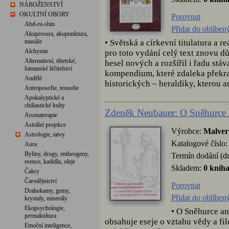
NÁBOŽENSTVÍ
OKULTNÍ OBORY
Porovnat
Abd-ru-shin
Přidat do oblíben
Akupresura, akupunktura,
• Světská a církevní titulatura a 
masáže
Alchymie
pro toto vydání celý text znovu d
Alternativní, tibetské,
hesel nových a rozšířil i řadu stá
šamanské léčitelství
kompendium, které zdaleka překr
Andělé
historických – heraldiky, kterou au
Antroposofie, teosofie
Apokalyptické a
chiliastické kulty
Zdeněk Neubauer: O Sněhurce a
Aromaterapie
Astrální projekce
Výrobce:
Malver
Astrologie, tatvy
Katalogové číslo
Aura
Byliny, drogy, entheogeny,
Termín dodání (d
esence, kadidla, oleje
Skladem:
0 knih
Čakry
Čarodějnictví
Porovnat
Drahokamy, gemy,
Přidat do oblíben
krystaly, minerály
Ekopsychologie,
• O Sněhurce an
permakultura
obsahuje eseje o vztahu vědy a fi
Emoční inteligence,