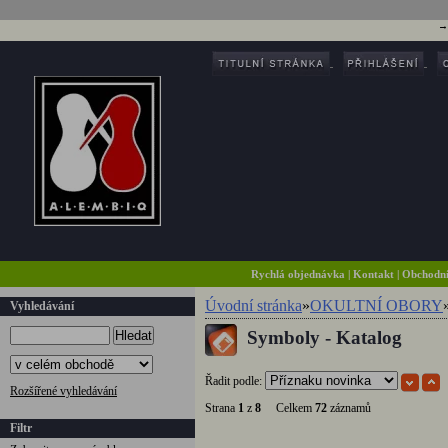
Rychlá objednávka
|
Kontakt
|
Obchodn
Úvodní stránka
»
OKULTNÍ OBORY
Vyhledávání
Symboly - Katalog
Hledat
Řadit podle:
Rozšířené vyhledávání
Strana
1
z
8
Celkem
72
záznamů
Filtr