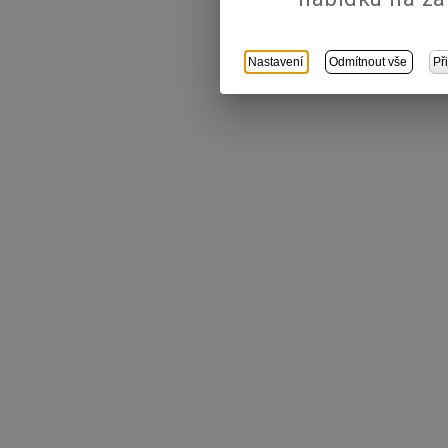
Nastavení
Odmítnout vše
Př