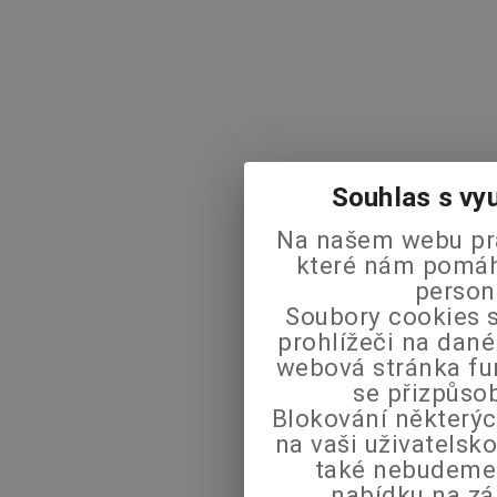
Souhlas s vy
Na našem webu pra
které nám pomáha
person
Soubory cookies s
prohlížeči na dané
webová stránka fu
se přizpůso
Blokování některýc
na vaši uživatels
také nebudeme
nabídku na zá