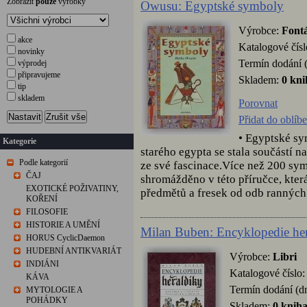
Zobrazit
pouze
výrobky
Owusu: Egyptské symboly
Výrobce:
Font
akce
Katalogové čís
novinky
Termín dodání 
výprodej
připravujeme
Skladem:
0 kni
tip
skladem
Porovnat
Nastavit
Zrušit vše
Přidat do oblíb
• Egyptské sy
Kategorie
starého egypta se stala součástí n
Podle kategorií
ze své fascinace.Více než 200 sym
ČAJ
shromážděno v této příručce, kte
EXOTICKÉ POŽIVATINY,
předmětů a fresek od odb ranných 
KOŘENÍ
FILOSOFIE
HISTORIE A UMĚNÍ
Milan Buben: Encyklopedie he
HORUS CyclicDaemon
HUDEBNÍ ANTIKVARIÁT
Výrobce:
Libri
INDIÁNI
Katalogové číslo
KÁVA
Termín dodání (d
MYTOLOGIE A
POHÁDKY
Skladem:
0 knih