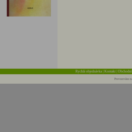
Rychlá objednávka
|
Kontakt
|
Obchodní
Provozováno na