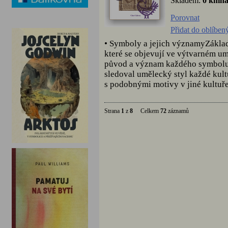
Skladem:
0 knih
Porovnat
Přidat do oblíben
• Symboly a jejich významyZáklad
které se objevují ve výtvarném um
původ a význam každého symbolu v 
sledoval umělecký styl každé kul
s podobnými motivy v jiné kultuře
Strana
1
z
8
Celkem
72
záznamů