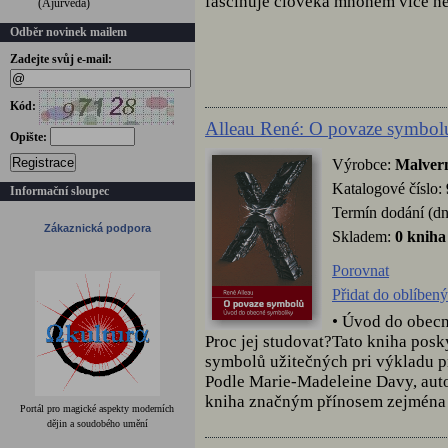
fascinuje člověka mnohem více než
(Ájurvéda)
Odběr novinek mailem
Zadejte svůj e-mail:
Kód:
Alleau René: O povaze symbol
Opište:
Registrace
Výrobce:
Malver
Katalogové číslo:
Informační sloupec
Termín dodání (dn
Zákaznická podpora
Skladem:
0 kniha
Porovnat
Přidat do oblíben
• Úvod do obecn
Proc jej studovat?Tato kniha posky
symbolů užitečných pri výkladu pr
Podle Marie-Madeleine Davy, auto
kniha značným přínosem zejména p
Portál pro magické aspekty moderních
dějin a soudobého umění