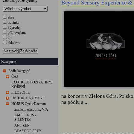
Zobrazit
pouze
výrobky
Beyond Sensory Experience & 
akce
novinky
výprodej
připravujeme
tip
skladem
Nastavit
Zrušit vše
Kategorie
Podle kategorií
ČAJ
EXOTICKÉ POŽIVATINY,
KOŘENÍ
FILOSOFIE
na koncert v Zielona Góra, Polsko
HISTORIE A UMĚNÍ
na pódiu a...
HORUS CyclicDaemon
ambient, electronix V/A
AMPLEXUS -
SILENTES
ANT-ZEN
BEAST OF PREY