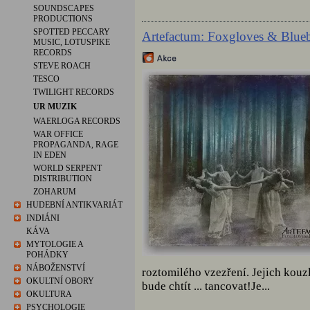
SOUNDSCAPES
PRODUCTIONS
SPOTTED PECCARY
Artefactum: Foxgloves & Blueb
MUSIC, LOTUSPIKE
RECORDS
STEVE ROACH
TESCO
TWILIGHT RECORDS
UR MUZIK
WAERLOGA RECORDS
WAR OFFICE
PROPAGANDA, RAGE
IN EDEN
WORLD SERPENT
DISTRIBUTION
ZOHARUM
HUDEBNÍ ANTIKVARIÁT
INDIÁNI
KÁVA
MYTOLOGIE A
POHÁDKY
NÁBOŽENSTVÍ
roztomilého vzezření. Jejich kouz
OKULTNÍ OBORY
bude chtít ... tancovat!Je...
OKULTURA
PSYCHOLOGIE