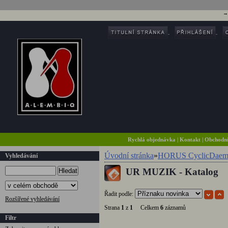
Rychlá objednávka
|
Kontakt
|
Obchodn
Úvodní stránka
»
HORUS CyclicDaem
Vyhledávání
UR MUZIK - Katalog
Hledat
Řadit podle:
Rozšířené vyhledávání
Strana
1
z
1
Celkem
6
záznamů
Filtr