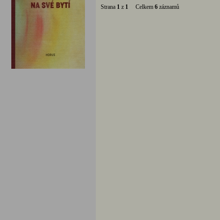
Strana
1
z
1
Celkem
6
záznamů