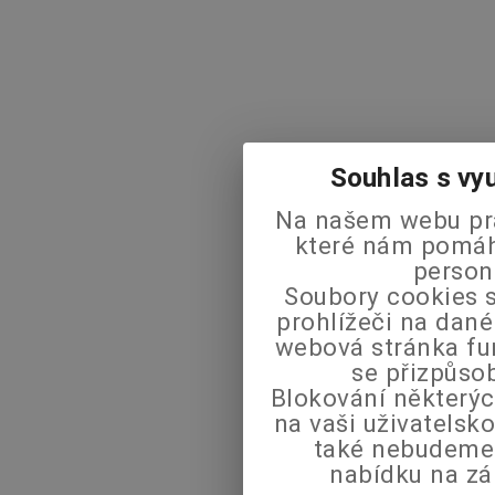
Souhlas s vy
Na našem webu pra
které nám pomáha
person
Soubory cookies s
prohlížeči na dané
webová stránka fu
se přizpůso
Blokování některýc
na vaši uživatels
také nebudeme
nabídku na zá