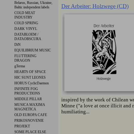
Belarus, Russian, Ukraine,
Der Arbeiter: Holzwege (CD)
Baltic independent labels
COLD MEAT
INDUSTRY
COLD SPRING
DARK VINYL
DATABLOEM /
DATAOBSCURA
DiN
EQUILIBRIUM MUSIC
FLUTTERING
DRAGON
gTerma
HEARTS OF SPACE
HIC SUNT LEONES
HORUS CyclicDaemon
INFINITE FOG
PRODUCTIONS
inspired by the work of Chilean w
MIDDLE PILLAR
MUSICA MAXIMA
Minne ("a love at once illicit and 
MAGNETICA
humiliating...
OLD EUROPA CAFE
PRIKOSNOVENIE
PROJEKT
SOME PLACE ELSE