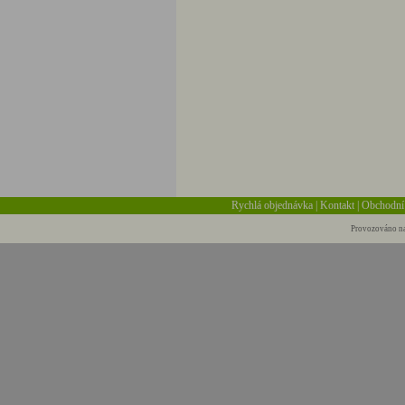
Rychlá objednávka
|
Kontakt
|
Obchodní
Provozováno na