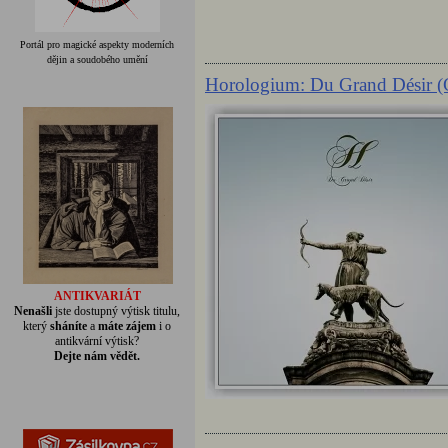
Portál pro magické aspekty moderních
dějin a soudobého umění
Horologium: Du Grand Désir 
ANTIKVARIÁT
Nenašli
jste dostupný výtisk titulu,
který
sháníte
a
máte zájem
i o
antikvární výtisk?
Dejte nám vědět.