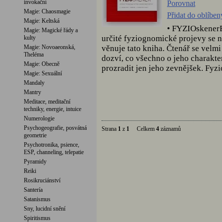
invokační
Porovnat
Magie: Chaosmagie
Přidat do oblíbe
Magie: Keltská
• FYZIOskenerB
Magie: Magické řády a
určité fyziognomické projevy se n
kulty
věnuje tato kniha. Čtenář se velm
Magie: Novoaeonská,
Theléma
dozví, co všechno o jeho charakte
Magie: Obecně
prozradit jen jeho zevnějšek. Fyz
Magie: Sexuální
Mandaly
Mantry
Meditace, meditační
techniky, energie, intuice
Numerologie
Psychogeografie, posvátná
Strana
1
z
1
Celkem
4
záznamů
geometrie
Psychotronika, psience,
ESP, channeling, telepatie
Pyramidy
Reiki
Rosikruciánství
Santería
Satanismus
Sny, lucidní snění
Spiritismus