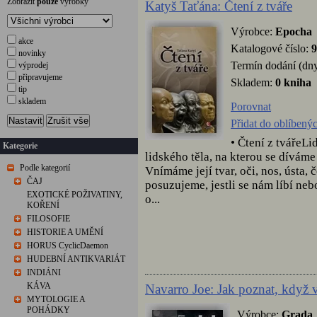
Zobrazit
pouze
výrobky
Katyš Taťána: Čtení z tváře
Výrobce:
Epocha
akce
Katalogové číslo:
9
novinky
Termín dodání (dny
výprodej
připravujeme
Skladem:
0 kniha
tip
skladem
Porovnat
Nastavit
Zrušit vše
Přidat do oblíbený
• Čtení z tvářeLid
Kategorie
lidského těla, na kterou se dívám
Podle kategorií
Vnímáme její tvar, oči, nos, ústa, č
ČAJ
posuzujeme, jestli se nám líbí ne
EXOTICKÉ POŽIVATINY,
o...
KOŘENÍ
FILOSOFIE
HISTORIE A UMĚNÍ
HORUS CyclicDaemon
HUDEBNÍ ANTIKVARIÁT
INDIÁNI
KÁVA
Navarro Joe: Jak poznat, když 
MYTOLOGIE A
POHÁDKY
Výrobce:
Grada