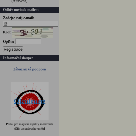
(Ájurvéda)
Odběr novinek mailem
Zadejte svůj e-mail:
Kód:
Opište:
Registrace
Informační sloupec
Zákaznická podpora
Portál pro magické aspekty moderních
dějin a soudobého umění