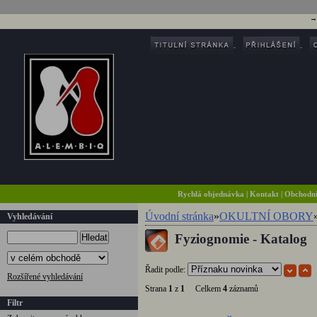
Rychlá objednávka
|
Kontakt
|
Obchodn
Úvodní stránka
»
OKULTNÍ OBORY
Vyhledávání
Fyziognomie - Katalog
Hledat
Řadit podle:
Rozšířené vyhledávání
Strana
1
z
1
Celkem
4
záznamů
Filtr