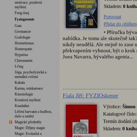
motivace, pozitivní
Skladem:
0 knih
myšlení
Feng-šuej
Porovnat
Fyziognomie
Přidat do oblíbe
Gaia
• Příručka býva
Geomancie
Grafologie
nabídka. Je tomu ale skutečně tak?
Hermetismus
nikdy neudělá. Ale stejně to zase
Homeopatie
překvapením vyhnout, být o krok n
Hypnóza
Joea Navarra, bývalého agenta...
Chiromantie
I-ťing
Jóga, psychofyzická a
mentální cvičení
Kabala
Karma, reinkarnace
Kineziologie
Fiala Jiří: FYZIOskener
Kreativní myšlení
Kundalini
Výrobce:
Šimon 
Léčení barvami a hudbou,
Katalogové číslo
duše a umění
Termín dodání (d
Magické předměty
Magie: Dějiny magie
Skladem:
0 knih
Magie: Evokační a