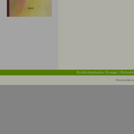
Rychlá objednávka
|
Kontakt
|
Obchodní
Provozováno na