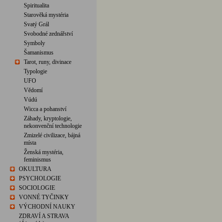
Spiritualita
Starověká mystéria
Svatý Grál
Svobodné zednářství
Symboly
Šamanismus
Tarot, runy, divinace
Typologie
UFO
Vědomí
Vúdú
Wicca a pohanství
Záhady, kryptologie,
nekonvenční technologie
Zmizelé civilizace, bájná
místa
Ženská mystéria,
feminismus
OKULTURA
PSYCHOLOGIE
SOCIOLOGIE
VONNÉ TYČINKY
VÝCHODNÍ NAUKY
ZDRAVÍ A STRAVA