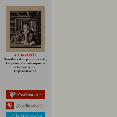
ANTIKVARIÁT
Nenašli
jste dostupný výtisk titulu,
který
sháníte
a
máte zájem
i o
antikvární výtisk?
Dejte nám vědět.