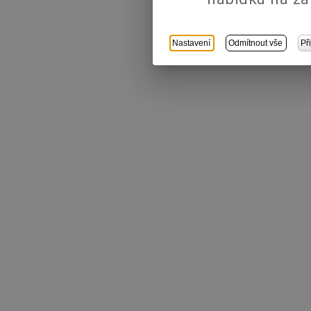
Nastavení
Odmítnout vše
Př