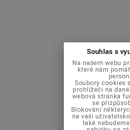
Souhlas s vy
Na našem webu pra
které nám pomáha
person
Soubory cookies s
prohlížeči na dané
webová stránka fu
se přizpůso
Blokování některýc
na vaši uživatels
také nebudeme
nabídku na zá