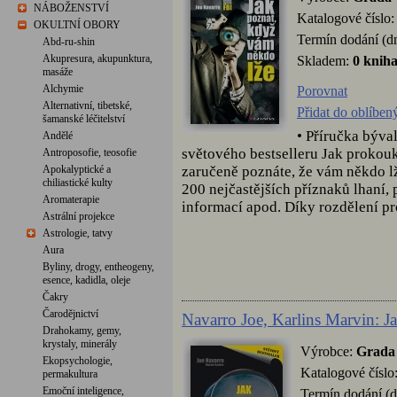
NÁBOŽENSTVÍ
Katalogové číslo
OKULTNÍ OBORY
Termín dodání (d
Abd-ru-shin
Akupresura, akupunktura,
Skladem:
0 knih
masáže
Alchymie
Porovnat
Alternativní, tibetské,
Přidat do oblíben
šamanské léčitelství
• Příručka býva
Andělé
světového bestselleru Jak prokouk
Antroposofie, teosofie
zaručeně poznáte, že vám někdo lž
Apokalyptické a
chiliastické kulty
200 nejčastějších příznaků lhaní,
Aromaterapie
informací apod. Díky rozdělení pro
Astrální projekce
Astrologie, tatvy
Aura
Byliny, drogy, entheogeny,
esence, kadidla, oleje
Čakry
Čarodějnictví
Navarro Joe, Karlins Marvin: J
Drahokamy, gemy,
krystaly, minerály
Výrobce:
Grada
Ekopsychologie,
Katalogové číslo
permakultura
Emoční inteligence,
Termín dodání (d