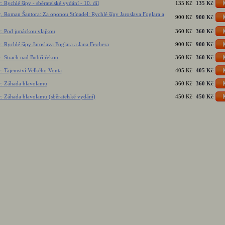
: Rychlé šípy - sběratelské vydání - 10. díl
135 Kč
135 Kč
r, Roman Šantora: Za oponou Stínadel: Rychlé šípy Jaroslava Foglara a
900 Kč
900 Kč
r: Pod junáckou vlajkou
360 Kč
360 Kč
r: Rychlé šípy Jaroslava Foglara a Jana Fischera
900 Kč
900 Kč
r: Strach nad Bobří řekou
360 Kč
360 Kč
r: Tajemství Velkého Vonta
405 Kč
405 Kč
ar: Záhada hlavolamu
360 Kč
360 Kč
r: Záhada hlavolamu (sběratelské vydání)
450 Kč
450 Kč