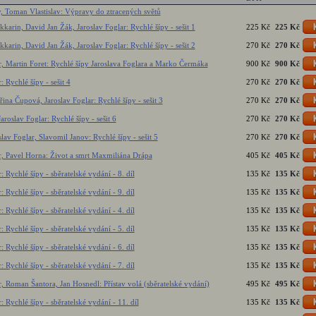
v, Toman Vlastislav: Výpravy do ztracených světů
kkarin, David Jan Žák, Jaroslav Foglar: Rychlé šípy - sešit 1
225 Kč
225 Kč
kkarin, David Jan Žák, Jaroslav Foglar: Rychlé šípy - sešit 2
270 Kč
270 Kč
r, Martin Foret: Rychlé šípy Jaroslava Foglara a Marko Čermáka
900 Kč
900 Kč
: Rychlé šípy - sešit 4
270 Kč
270 Kč
řina Čupová, Jaroslav Foglar: Rychlé šípy - sešit 3
270 Kč
270 Kč
aroslav Foglar: Rychlé šípy - sešit 6
270 Kč
270 Kč
lav Foglar, Slavomil Janov: Rychlé šípy - sešit 5
270 Kč
270 Kč
r, Pavel Horna: Život a smrt Maxmiliána Drápa
405 Kč
405 Kč
: Rychlé šípy - sběratelské vydání - 8. díl
135 Kč
135 Kč
: Rychlé šípy - sběratelské vydání - 9. díl
135 Kč
135 Kč
: Rychlé šípy - sběratelské vydání - 4. díl
135 Kč
135 Kč
: Rychlé šípy - sběratelské vydání - 5. díl
135 Kč
135 Kč
: Rychlé šípy - sběratelské vydání - 6. díl
135 Kč
135 Kč
: Rychlé šípy - sběratelské vydání - 7. díl
135 Kč
135 Kč
r, Roman Šantora, Jan Hosnedl: Přístav volá (sběratelské vydání)
495 Kč
495 Kč
: Rychlé šípy - sběratelské vydání - 11. díl
135 Kč
135 Kč