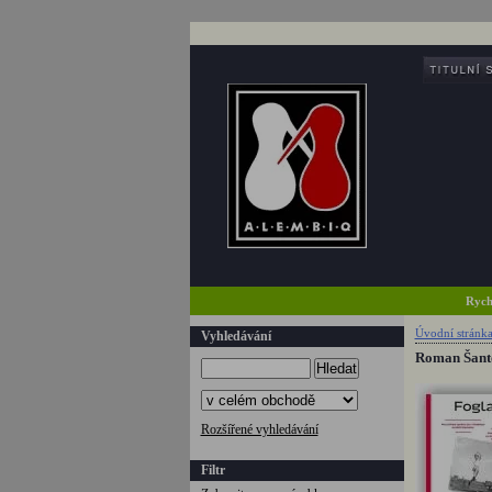
Rych
Úvodní stránk
Vyhledávání
Roman Šanto
Hledat
Rozšířené vyhledávání
Filtr