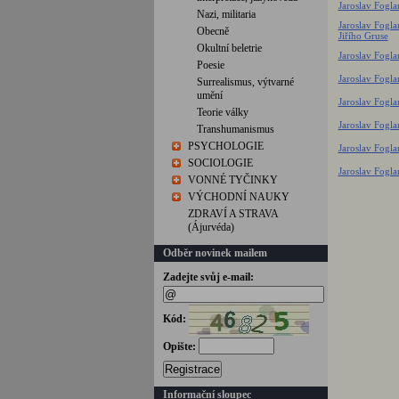
Jaroslav Foglar
Nazi, militaria
Jaroslav Fogla
Obecně
Jiřího Gruse
Okultní beletrie
Jaroslav Fogla
Poesie
Jaroslav Fogla
Surrealismus, výtvarné
umění
Jaroslav Fogla
Teorie války
Jaroslav Fogla
Transhumanismus
PSYCHOLOGIE
Jaroslav Fogl
SOCIOLOGIE
Jaroslav Fogla
VONNÉ TYČINKY
VÝCHODNÍ NAUKY
ZDRAVÍ A STRAVA
(Ájurvéda)
Odběr novinek mailem
Zadejte svůj e-mail:
Kód:
Opište:
Registrace
Informační sloupec