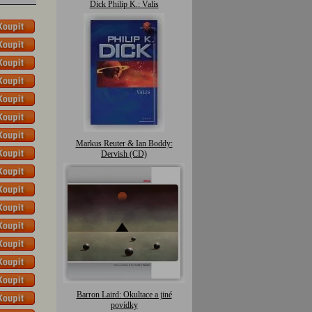
Dick Philip K.: Valis
Markus Reuter & Ian Boddy:
Dervish (CD)
Barron Laird: Okultace a jiné
povídky