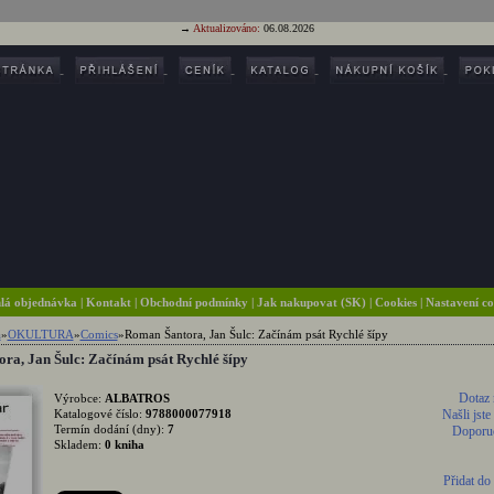
→
Aktualizováno:
06.08.2026
lá objednávka
|
Kontakt
|
Obchodní podmínky
|
Jak nakupovat (SK)
| Cookies
| Nastavení c
a
»
OKULTURA
»
Comics
»
Roman Šantora, Jan Šulc: Začínám psát Rychlé šípy
ra, Jan Šulc: Začínám psát Rychlé šípy
Dotaz 
Výrobce:
ALBATROS
Katalogové číslo:
9788000077918
Našli jste
Termín dodání (dny):
7
Doporuč
Skladem:
0 kniha
Přidat do