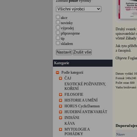
Zobrazit
pouze
výrobky
akce
novinky
výprodej
Druhý svazek v
připravujeme
spisovatelské 
včetně Záhady 
tip
skladem
Jak tyto příběh
z časopisů.
Nastavit
Zrušit vše
Objevte Foglarů
Kategorie
Podle kategorií
Datum vydání 16
ČAJ
Formát 140x24
Počet stran 600
EXOTICKÉ POŽIVATINY,
Vazba brožovaná 
KOŘENÍ
FILOSOFIE
HISTORIE A UMĚNÍ
HORUS CyclicDaemon
HUDEBNÍ ANTIKVARIÁT
INDIÁNI
KÁVA
Doporučuje
MYTOLOGIE A
POHÁDKY
Název