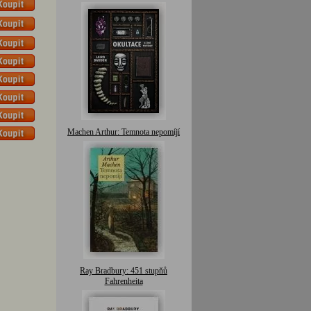
Machen Arthur: Temnota nepomíjí
Ray Bradbury: 451 stupňů
Fahrenheita