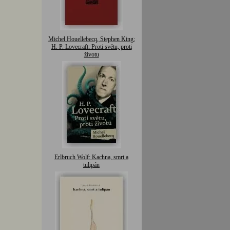
Michel Houellebecq, Stephen King:
H. P. Lovecraft: Proti světu, proti
životu
Erlbruch Wolf: Kachna, smrt a
tulipán