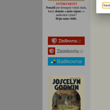
ANTIKVARIÁT
Nast
Nenašli
jste dostupný výtisk titulu,
který
sháníte
a
máte zájem
i o
antikvární výtisk?
Dejte nám vědět.