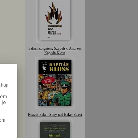
Safian Zbigniew, Szypulski Andrzej:
Kapitán Kloss
hají
aném
 je
Reaves Palan: Stíny nad Baker Street
pni