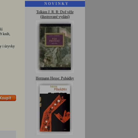
N O V I N K Y
Tolkien J. R. R: Dvě věže
(ilustrované vydání)
ší
t knih,
ty i úryvky
Hermann Hesse: Pohádky