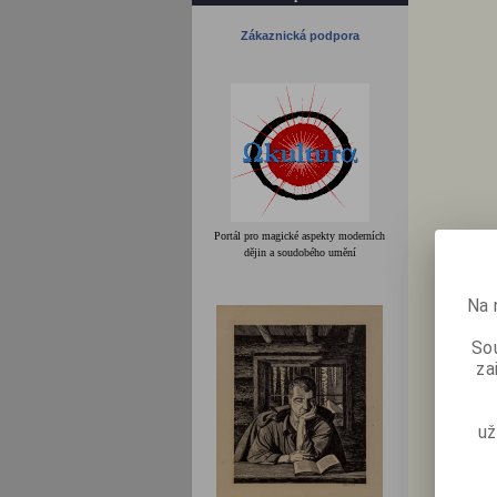
Zákaznická podpora
Portál pro magické aspekty moderních
dějin a soudobého umění
Na 
Sou
za
už