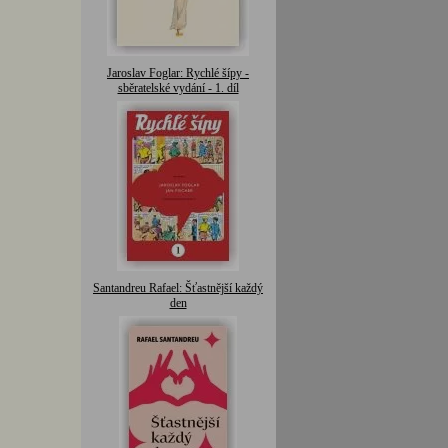
Jaroslav Foglar: Rychlé šípy -
sběratelské vydání - 1. díl
Santandreu Rafael: Šťastnější každý
den