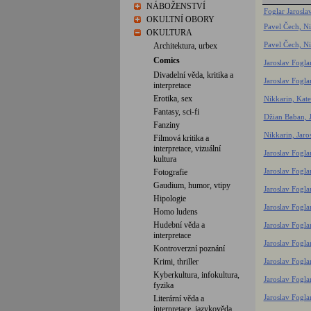
NÁBOŽENSTVÍ
Foglar Jarosla
OKULTNÍ OBORY
Pavel Čech, Ni
OKULTURA
Pavel Čech, Ni
Architektura, urbex
Comics
Jaroslav Fogla
Divadelní věda, kritika a
Jaroslav Foglar
interpretace
Erotika, sex
Nikkarin, Kate
Fantasy, sci-fi
Džian Baban, J
Fanziny
Nikkarin, Jaros
Filmová kritika a
interpretace, vizuální
Jaroslav Fogla
kultura
Jaroslav Foglar
Fotografie
Gaudium, humor, vtipy
Jaroslav Foglar
Hipologie
Jaroslav Foglar
Homo ludens
Hudební věda a
Jaroslav Foglar
interpretace
Jaroslav Foglar
Kontroverzní poznání
Krimi, thriller
Jaroslav Foglar
Kyberkultura, infokultura,
Jaroslav Fogla
fyzika
Jaroslav Foglar
Literární věda a
interpretace, jazykověda