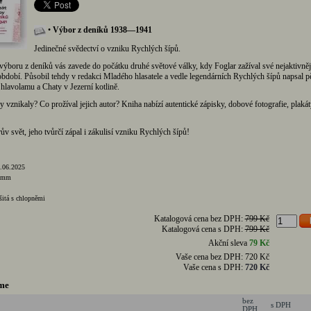
•
Výbor z deníků 1938—1941
Jedinečné svědectví o vzniku Rychlých šípů.
ýboru z deníků vás zavede do počátku druhé světové války, kdy Foglar zažíval své nejaktivněj
období. Působil tehdy v redakci Mladého hlasatele a vedle legendárních Rychlých šípů napsal pě
hlavolamu a Chaty v Jezerní kotlině.
y vznikaly? Co prožíval jejich autor? Kniha nabízí autentické zápisky, dobové fotografie, plaká
v svět, jeho tvůrčí zápal i zákulisí vzniku Rychlých šípů!
.06.2025
0 mm
šitá s chlopněmi
Katalogová cena bez DPH:
799 Kč
Katalogová cena s DPH:
799 Kč
Akční sleva
79 Kč
Vaše cena bez DPH:
720 Kč
Vaše cena s DPH:
720 Kč
me
bez
s DPH
DPH