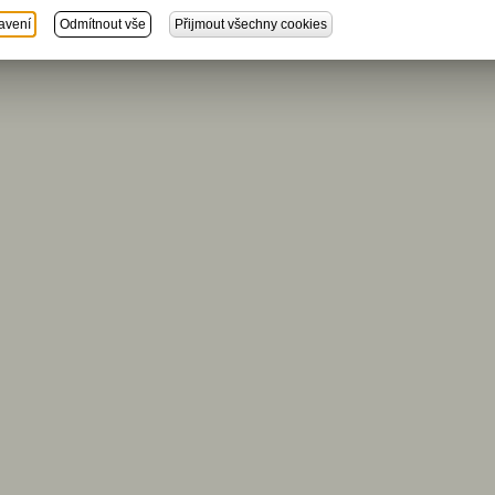
avení
Odmítnout vše
Přijmout všechny cookies