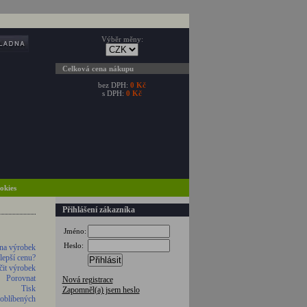
Výběr měny:
Celková cena nákupu
bez DPH:
0 Kč
s DPH:
0 Kč
ookies
Přihlášení zákazníka
Jméno:
Heslo:
na výrobek
 lepší cenu?
Přihlásit
it výrobek
Porovnat
Nová registrace
Tisk
Zapomněl(a) jsem heslo
 oblíbených