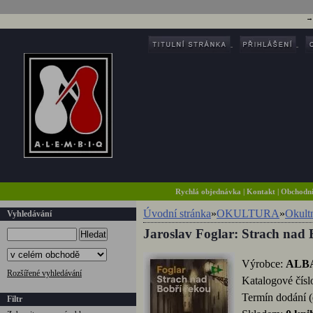
Rychlá objednávka
|
Kontakt
|
Obchodn
Úvodní stránka
»
OKULTURA
»
Okultn
Vyhledávání
Jaroslav Foglar: Strach nad 
Hledat
Výrobce:
ALB
Rozšířené vyhledávání
Katalogové čísl
Termín dodání 
Filtr