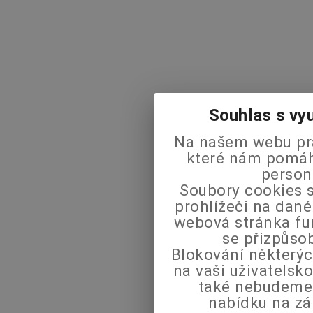
Souhlas s vy
Na našem webu pra
které nám pomáha
person
Soubory cookies s
prohlížeči na dané
webová stránka fu
se přizpůso
Blokování některýc
na vaši uživatels
také nebudeme
nabídku na zá