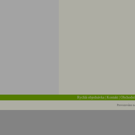
Rychlá objednávka
|
Kontakt
|
Obchodní
Provozováno na