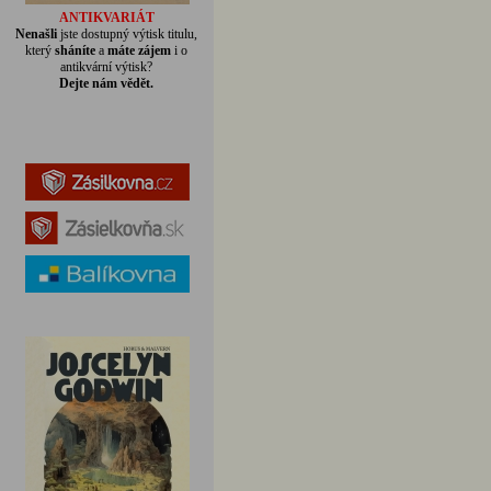
ANTIKVARIÁT
Nenašli
jste dostupný výtisk titulu,
který
sháníte
a
máte zájem
i o
antikvární výtisk?
Dejte nám vědět.