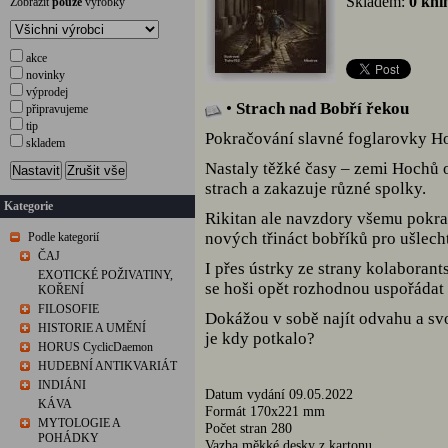
Skladem:
0 kni
Zobrazit
pouze
výrobky
akce
novinky
výprodej
•
Strach nad Bobří řekou
připravujeme
tip
Pokračování slavné foglarovky Ho
skladem
Nastaly těžké časy – zemi Hochů od
Nastavit
Zrušit vše
strach a zakazuje různé spolky.
Kategorie
Rikitan ale navzdory všemu pokrač
nových třináct bobříků pro ušlecht
Podle kategorií
ČAJ
I přes ústrky ze strany kolaboran
EXOTICKÉ POŽIVATINY,
se hoši opět rozhodnou uspořádat 
KOŘENÍ
FILOSOFIE
Dokážou v sobě najít odvahu a svo
HISTORIE A UMĚNÍ
je kdy potkalo?
HORUS CyclicDaemon
HUDEBNÍ ANTIKVARIÁT
INDIÁNI
Datum vydání 09.05.2022
KÁVA
Formát 170x221 mm
MYTOLOGIE A
Počet stran 280
POHÁDKY
Vazba měkké desky z kartonu