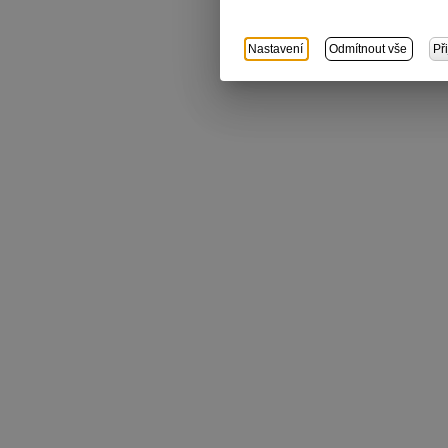
Nastavení
Odmítnout vše
Př