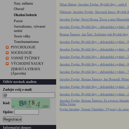
Nazi, militaria
Džian Baban, Jaroslav Foglar: Rychlé šípy - sešit 6
Obecně
Nikkarin, Jaroslav Foglar, Slavomil Janov: Rychlé ší
Okultní beletrie
Jaroslav Foglar, Pavel Horna: Život a smrt Maxmili
Poesie
Surrealismus, výtvarné
Jaroslav Foglar: Rychlé šípy - sběratelské vydání - 8
umění
Roman Šantora, Jan Šulc: Začínám psát Rychlé šípy
Teorie války
Transhumanismus
Jaroslav Foglar: Rychlé šípy - sběratelské vydání - 9
PSYCHOLOGIE
Jaroslav Foglar: Rychlé šípy - sběratelské vydání - 4
SOCIOLOGIE
Jaroslav Foglar: Rychlé šípy - sběratelské vydání - 5
VONNÉ TYČINKY
VÝCHODNÍ NAUKY
Jaroslav Foglar: Rychlé šípy - sběratelské vydání - 6
ZDRAVÍ A STRAVA
Jaroslav Foglar: Rychlé šípy - sběratelské vydání - 7
(Ájurvéda)
Jaroslav Foglar, Roman Šantora, Jan Hosnedl: Přísta
Odběr novinek mailem
Jaroslav Foglar: Rychlé šípy - sběratelské vydání - 1
Zadejte svůj e-mail:
Jaroslav Foglar: Rychlé šípy - sběratelské vydání - 1
Jaroslav Foglar, Roman Šantora: Za oponou Stínadel
Kód:
Jiřího Gruse
Foglar Jaroslav, Toman Vlastislav: Výpravy do ztra
Opište:
Registrace
Informační sloupec