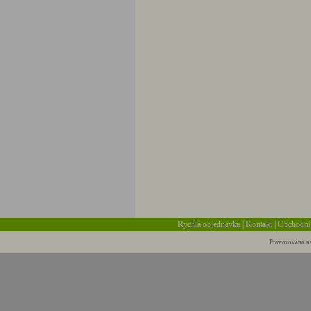
Rychlá objednávka
|
Kontakt
|
Obchodní
Provozováno na