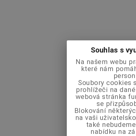
Souhlas s vy
Na našem webu pra
které nám pomáha
person
Soubory cookies s
prohlížeči na dané
webová stránka fu
se přizpůso
Blokování některýc
na vaši uživatels
také nebudeme
nabídku na zá