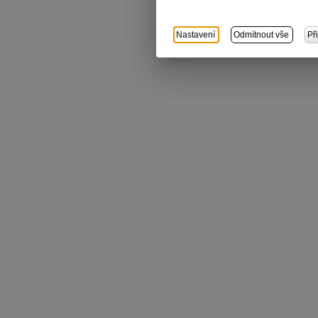
Nastavení
Odmítnout vše
Př