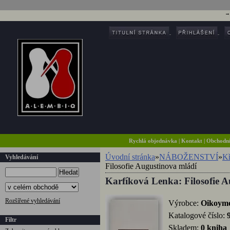
Rychlá objednávka
|
Kontakt
|
Obchodn
Úvodní stránka
»
NÁBOŽENSTVÍ
»
Kř
Vyhledávání
Filosofie Augustinova mládí
Hledat
Karfíková Lenka: Filosofie 
Rozšířené vyhledávání
Výrobce:
Oikoym
Katalogové číslo:
Filtr
Skladem:
0 kniha