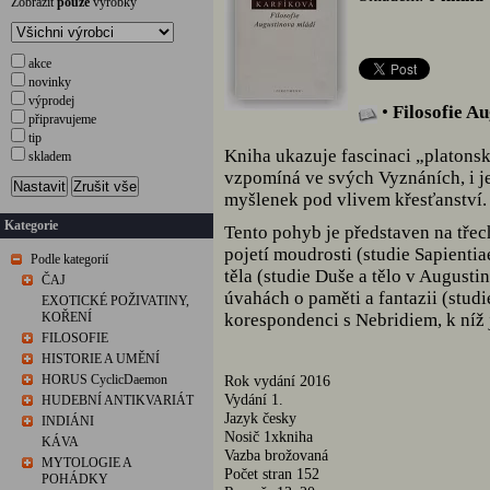
Zobrazit
pouze
výrobky
akce
novinky
výprodej
•
Filosofie A
připravujeme
tip
Kniha ukazuje fascinaci „platonsk
skladem
vzpomíná ve svých Vyznáních, i 
Nastavit
Zrušit vše
myšlenek pod vlivem křesťanství.
Kategorie
Tento pohyb je představen na třec
pojetí moudrosti (studie Sapientia
Podle kategorií
těla (studie Duše a tělo v August
ČAJ
úvahách o paměti a fantazii (stud
EXOTICKÉ POŽIVATINY,
KOŘENÍ
korespondenci s Nebridiem, k níž 
FILOSOFIE
HISTORIE A UMĚNÍ
HORUS CyclicDaemon
Rok vydání 2016
Vydání 1.
HUDEBNÍ ANTIKVARIÁT
Jazyk česky
INDIÁNI
Nosič 1xkniha
KÁVA
Vazba brožovaná
MYTOLOGIE A
Počet stran 152
POHÁDKY