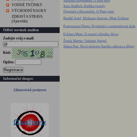
Aurelius Augustinus: O boží obci
VONNÉ TYČINKY
Suso Jindřich: Knížka pravdy
VÝCHODNÍ NAUKY
Órigenés z Alexandrie: O Písni písní
ZDRAVÍ A STRAVA
Bradáč Josef, Molinaro Aniceto: Mistr Eckhart
(Ájurvéda)
Pomponazzi Pietro: Pojednání o nesmrtelnosti duše
Odběr novinek mailem
Eckhart Mistr: O rození věčného Slova
Zadejte svůj e-mail:
Žemla Martin: Valentin Weigel
Sláma Petr: Nové teologie Starého zákona a dějiny
Kód:
Opište:
Registrace
Informační sloupec
Zákaznická podpora