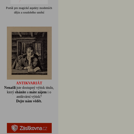
Portál pro magické aspekty moderních
dějin a soudobého umění
ANTIKVARIÁT
Nenašli
jste dostupný výtisk titulu,
který
sháníte
a
máte zájem
i o
antikvární výtisk?
Dejte nám vědět.