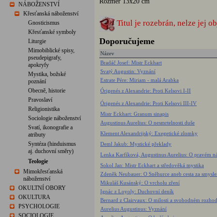
Rozměr 13x20 cm
NÁBOŽENSTVÍ
Křesťanská náboženství
Titul je rozebrán, nelze jej o
Gnosticismus
Křesťanské symboly
Doporučujeme
Liturgie
Mimobiblické spisy,
Název
pseudepigrafy,
Bradáč Josef: Mistr Eckhart
apokryfy
Svatý Augustin: Vyznání
Mystika, božské
Estrate Pére: Miriam - malá Arabka
poznání
Obecně, historie
Órigenés z Alexandrie: Proti Kelsovi I-II
Pravoslaví
Órigenés z Alexandrie: Proti Kelsovi III-IV
Religionistika
Mistr Eckhart: Granum sinapis
Sociologie náboženství
Augustinus Aurelius: O nesmrtelnosti duše
Svatí, ikonografie a
Klement Alexandrijský: Exegetické zlomky
atributy
Syntéza (hinduismus
Deml Jakub: Mystické překlady
aj. duchovní směry)
Lenka Karfíková, Augustinus Aurelius: O pravém n
Teologie
Sokol Jan: Mistr Eckhart a středověká mystika
Mimokřesťanská
Zdeněk Neubauer: O Sněhurce aneb cesta za smysle
náboženství
Mikuláš Kusánský: O vrcholu zření
OKULTNÍ OBORY
Ignác z Loyoly: Duchovní deník
OKULTURA
Bernard z Clairvaux: O milosti a svobodném rozho
PSYCHOLOGIE
Aurelius Augustinus: Vyznání
SOCIOLOGIE