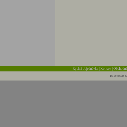
Rychlá objednávka
|
Kontakt
|
Obchodní
Provozováno na