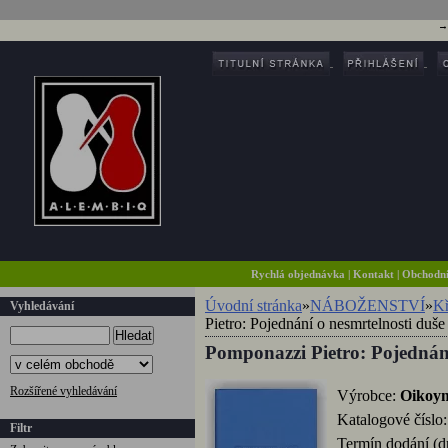
Rychlá objednávka
|
Kontakt
|
Obchodn
Úvodní stránka
»
NÁBOŽENSTVÍ
»
Kř
Vyhledávání
Pietro: Pojednání o nesmrtelnosti duše
Hledat
Pomponazzi Pietro: Pojednání
Rozšířené vyhledávání
Výrobce:
Oikoy
Katalogové číslo
Filtr
Termín dodání (d