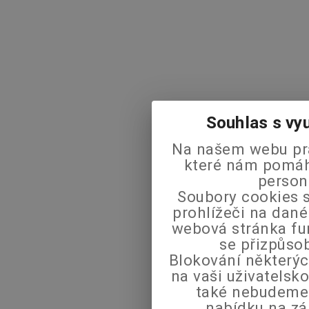
Souhlas s vy
Na našem webu pra
které nám pomáha
person
Soubory cookies s
prohlížeči na dané
webová stránka fu
se přizpůso
Blokování některýc
na vaši uživatels
také nebudeme
nabídku na zá