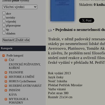
Zobrazit
pouze
výrobky
Skladem:
0 knih
akce
novinky
výprodej
připravujeme
•
Pojednání o nesmrtelnosti d
tip
skladem
Traktát, v němž padovský renesanč
Nastavit
Zrušit vše
otázky po nesmrtelnosti lidské du
Averroovo, Platónovo, Tomáše Akv
Kategorie
k závěru, že problém není filosofi
Podle kategorií
století ostré reakce a ovlivnil filo
ČAJ
české vydání v překladu M. Petříč
EXOTICKÉ POŽIVATINY,
KOŘENÍ
FILOSOFIE
Rok vydání 2013
HISTORIE A UMĚNÍ
Jazyk česky
Nosič 1xkniha
HORUS CyclicDaemon
Překlad Petříček Miroslav
HUDEBNÍ ANTIKVARIÁT
Vazba vázaná
INDIÁNI
Počet stran 380
KÁVA
Rozměr 21x14 cm
MYTOLOGIE A
POHÁDKY