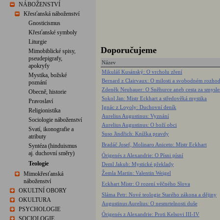
NÁBOŽENSTVÍ
Křesťanská náboženství
Gnosticismus
Křesťanské symboly
Liturgie
Doporučujeme
Mimobiblické spisy,
pseudepigrafy,
Název
apokryfy
Mikuláš Kusánský: O vrcholu zření
Mystika, božské
Bernard z Clairvaux: O milosti a svobodném rozho
poznání
Zdeněk Neubauer: O Sněhurce aneb cesta za smysle
Obecně, historie
Sokol Jan: Mistr Eckhart a středověká mystika
Pravoslaví
Ignác z Loyoly: Duchovní deník
Religionistika
Aurelius Augustinus: Vyznání
Sociologie náboženství
Aurelius Augustinus: O boží obci
Svatí, ikonografie a
Suso Jindřich: Knížka pravdy
atributy
Bradáč Josef, Molinaro Aniceto: Mistr Eckhart
Syntéza (hinduismus
aj. duchovní směry)
Órigenés z Alexandrie: O Písni písní
Teologie
Deml Jakub: Mystické překlady
Žemla Martin: Valentin Weigel
Mimokřesťanská
náboženství
Eckhart Mistr: O rození věčného Slova
OKULTNÍ OBORY
Sláma Petr: Nové teologie Starého zákona a dějiny
OKULTURA
Augustinus Aurelius: O nesmrtelnosti duše
PSYCHOLOGIE
Órigenés z Alexandrie: Proti Kelsovi III-IV
SOCIOLOGIE