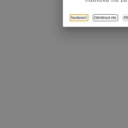
Nastavení
Odmítnout vše
Př