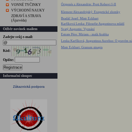
Órigenés z Alexandrie: Proti Kelsovi I-II
VONNÉ TYČINKY
VÝCHODNÍ NAUKY
Klement Alexandrijský: Exegetické zlomky
ZDRAVÍ A STRAVA
Bradáč Josef: Mistr Eckhart
(Ájurvéda)
Karfíková Lenka: Filosofie Augustinova mládí
Odběr novinek mailem
Svatý Augustin: Vyznání
Estrate Pére: Miriam - malá Arabka
Zadejte svůj e-mail:
Lenka Karfíková, Augustinus Aurelius: O pravém n
Mistr Eckhart: Granum sinapis
Kód:
Opište:
Registrace
Informační sloupec
Zákaznická podpora