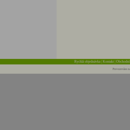
Rychlá objednávka
|
Kontakt
|
Obchodní
Provozováno na