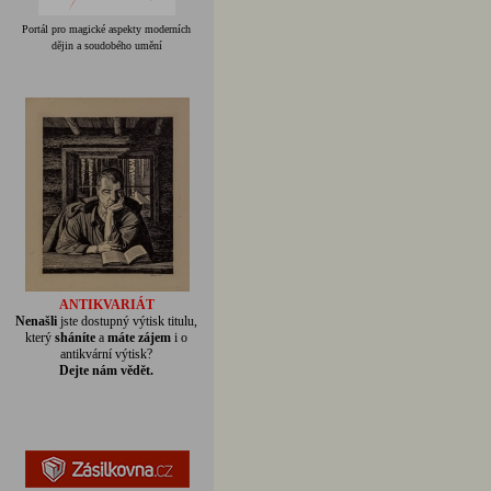
Portál pro magické aspekty moderních
dějin a soudobého umění
ANTIKVARIÁT
Nenašli
jste dostupný výtisk titulu,
který
sháníte
a
máte zájem
i o
antikvární výtisk?
Dejte nám vědět.