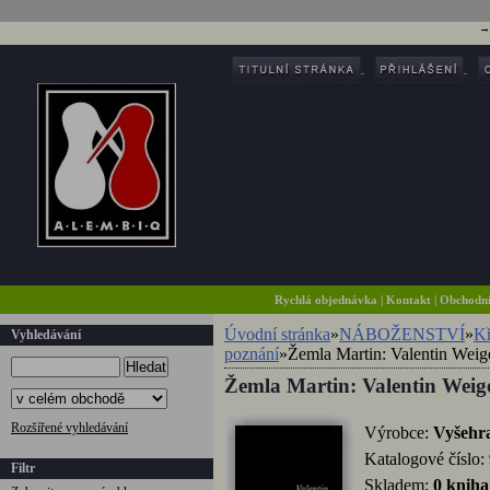
Rychlá objednávka
|
Kontakt
|
Obchodn
Úvodní stránka
»
NÁBOŽENSTVÍ
»
Kř
Vyhledávání
poznání
»
Žemla Martin: Valentin Weig
Hledat
Žemla Martin: Valentin Weig
Rozšířené vyhledávání
Výrobce:
Vyšehr
Katalogové číslo:
Filtr
Skladem:
0 kniha