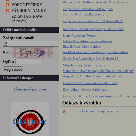
Bradáč Josef, Molinaro Aniceto: Mistr Eckhart
VONNÉ TYČINKY
Órigenés z Alexandrie: O Písni písní
VÝCHODNÍ NAUKY
Suso Jindřich: Knížka pravdy
ZDRAVÍ A STRAVA
(Ájurvéda)
Órigenés z Alexandrie: Proti Kelsovi III-IV
Klement Alexandrijský: Exegetické zlomky
Odběr novinek mailem
Svatý Augustin: Vyznání
Zadejte svůj e-mail:
Estrate Pére: Miriam - malá Arabka
Bradáč Josef: Mistr Eckhart
Karfíková Lenka: Filosofie Augustinova mládí
Kód:
Órigenés z Alexandrie: Proti Kelsovi I-II
Opište:
Mistr Eckhart: Granum sinapis
Registrace
Sláma Petr: Nové teologie Starého zákona a dějiny
Augustinus Aurelius: O nesmrtelnosti duše
Informační sloupec
Eckhart Mistr: O rození věčného Slova
Zákaznická podpora
Deml Jakub: Mystické překlady
Lenka Karfíková, Augustinus Aurelius: O pravém n
Odkazy k výrobku
O věčném pokoji (recenze)