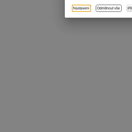
Nastavení
Odmítnout vše
Př