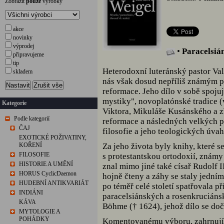
Zobrazit
pouze
výrobky
akce
novinky
výprodej
•
Paracelsián
připravujeme
tip
Heterodoxní luteránský pastor Val
skladem
nás však dosud nepříliš známým p
Nastavit
Zrušit vše
reformace. Jeho dílo v sobě spoj
mystiky", novoplatónské tradice (
Kategorie
Viktora, Mikuláše Kusánského a z
Podle kategorií
reformace a následných velkých p
ČAJ
filosofie a jeho teologických úvah
EXOTICKÉ POŽIVATINY,
KOŘENÍ
Za jeho života byly knihy, které s
FILOSOFIE
s protestantskou ortodoxií, známy
HISTORIE A UMĚNÍ
znal mimo jiné také císař Rudolf II
HORUS CyclicDaemon
hojně čteny a záhy se staly jedním
HUDEBNÍ ANTIKVARIÁT
po téměř celé století spatřovala p
INDIÁNI
paracelsiánských a rosenkruciánsk
KÁVA
Böhme († 1624), jehož dílo se do
MYTOLOGIE A
POHÁDKY
Komentovanému výboru, zahrnujíc