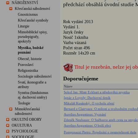
NÁBOŽENSTVÍ
předchází obsáhlá úvodní studie 
Křesťanská náboženství
Gnosticismus
Křesťanské symboly
Rok vydání 2013
Liturgie
Vydání 1.
Jazyk česky
Mimobiblické spisy,
pseudepigrafy,
Nosič 1xkniha
apokryfy
Vazba vázaná
Počet stran 496
Mystika, božské
poznání
Rozměr 14x20 cm
Obecně, historie
Pravoslaví
Titul je rozebrán, nelze jej o
Religionistika
Sociologie náboženství
Doporučujeme
Svatí, ikonografie a
Název
atributy
Sokol Jan: Mistr Eckhart a středověká mystika
Syntéza (hinduismus
aj. duchovní směry)
Ignác z Loyoly: Duchovní deník
Teologie
Mikuláš Kusánský: O vrcholu zření
Mimokřesťanská
Bernard z Clairvaux: O milosti a svobodném rozho
náboženství
Aurelius Augustinus: Vyznání
OKULTNÍ OBORY
Zdeněk Neubauer: O Sněhurce aneb cesta za smysle
OKULTURA
Aurelius Augustinus: O boží obci
PSYCHOLOGIE
Pomponazzi Pietro: Pojednání o nesmrtelnosti duše
SOCIOLOGIE