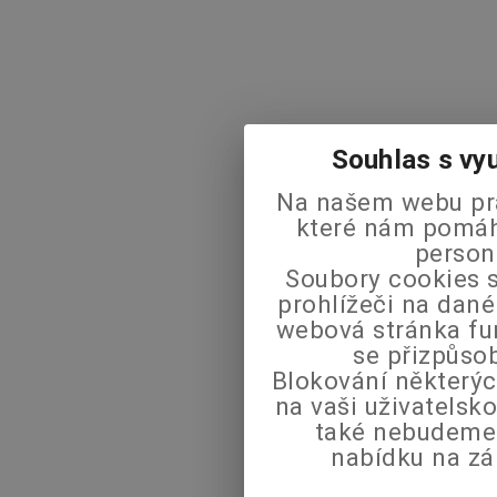
Souhlas s vy
Na našem webu pra
které nám pomáha
person
Soubory cookies s
prohlížeči na dané
webová stránka fu
se přizpůso
Blokování některýc
na vaši uživatels
také nebudeme
nabídku na zá