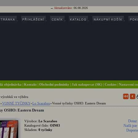
→
Aktualizováno:
06.08.2026
lá objednávka
|
Kontakt
|
Obchodní podmínky
|
Jak nakupovat (SK)
| Cookies
| Nastavení c
 výrobků ve výběru
a
»
VONNÉ TYČINKY
»
Lo Scarabeo
»
Vonné tyčinky OSHO: Eastern Dream
nky OSHO: Eastern Dream
Dotaz 
Výrobce:
Lo Scarabeo
Katalogové číslo:
OIN03
Našli jste
Skladem:
0 tyčinky
Doporuč