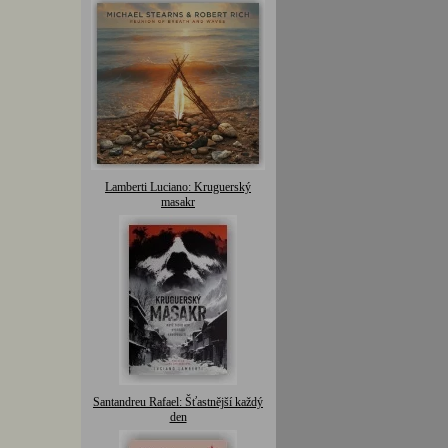
Lamberti Luciano: Kruguerský
masakr
Santandreu Rafael: Šťastnější každý
den