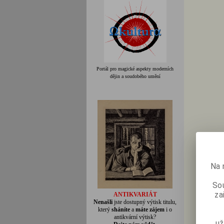
Portál pro magické aspekty moderních
dějin a soudobého umění
Na 
Sou
za
ANTIKVARIÁT
Nenašli
jste dostupný výtisk titulu,
který
sháníte
a
máte zájem
i o
antikvární výtisk?
už