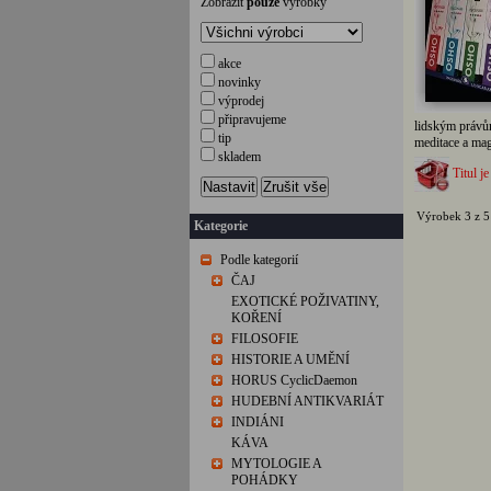
Zobrazit
pouze
výrobky
akce
novinky
výprodej
připravujeme
lidským právům
tip
meditace a mag
skladem
Titul je
Nastavit
Zrušit vše
Výrobek 3 z 5
Kategorie
Podle kategorií
ČAJ
EXOTICKÉ POŽIVATINY,
KOŘENÍ
FILOSOFIE
HISTORIE A UMĚNÍ
HORUS CyclicDaemon
HUDEBNÍ ANTIKVARIÁT
INDIÁNI
KÁVA
MYTOLOGIE A
POHÁDKY