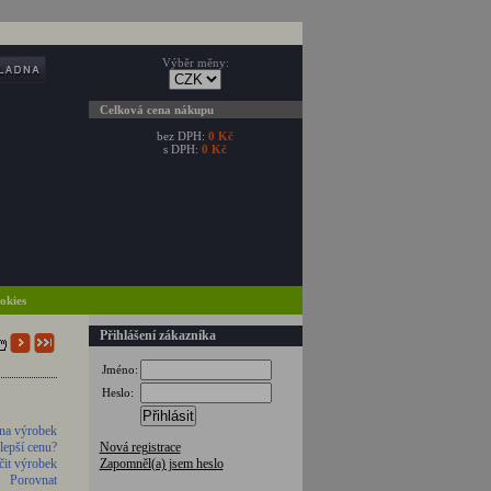
Výběr měny:
Celková cena nákupu
bez DPH:
0 Kč
s DPH:
0 Kč
ookies
Přihlášení zákazníka
Jméno:
Heslo:
Přihlásit
na výrobek
 lepší cenu?
Nová registrace
it výrobek
Zapomněl(a) jsem heslo
Porovnat