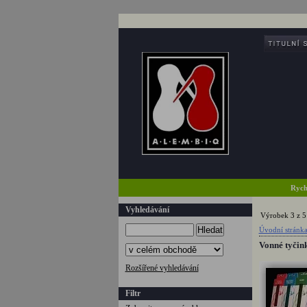
Rych
Vyhledávání
Výrobek 3 z 5
Hledat
Úvodní stránk
Vonné tyči
Rozšířené vyhledávání
Filtr