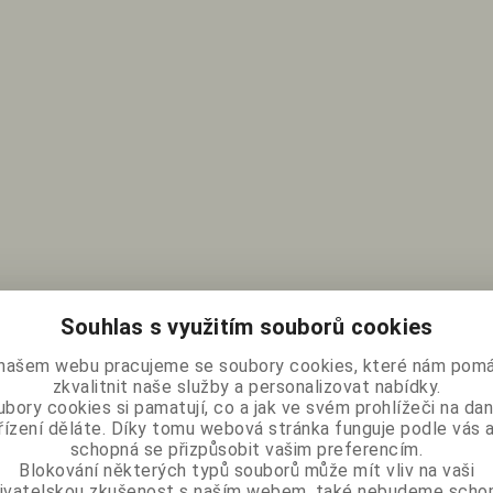
Souhlas s využitím souborů cookies
našem webu pracujeme se soubory cookies, které nám pomá
zkvalitnit naše služby a personalizovat nabídky.
bory cookies si pamatují, co a jak ve svém prohlížeči na d
řízení děláte. Díky tomu webová stránka funguje podle vás a
schopná se přizpůsobit vašim preferencím.
Blokování některých typů souborů může mít vliv na vaši
ivatelskou zkušenost s naším webem, také nebudeme scho