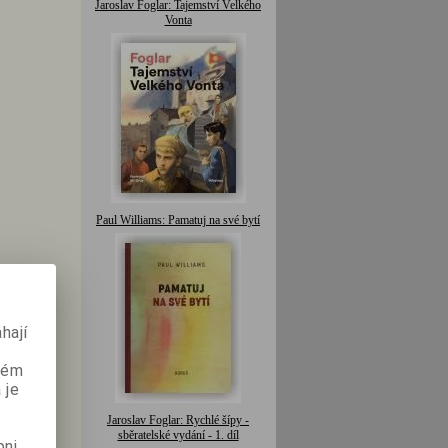
Jaroslav Foglar: Tajemství Velkého
Vonta
Paul Williams: Pamatuj na své bytí
hají
aném
 je
Jaroslav Foglar: Rychlé šípy -
sběratelské vydání - 1. díl
pni