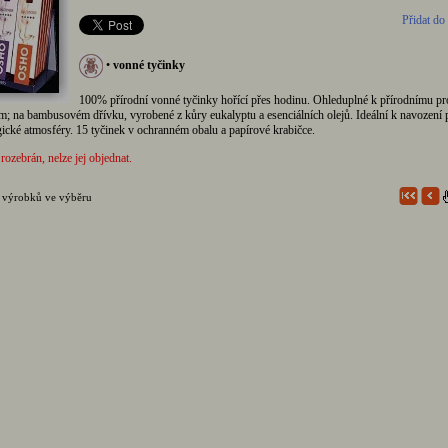
Přidat do
•
vonné tyčinky
100% přírodní vonné tyčinky hořící přes hodinu. Ohleduplné k přírodnímu pro
; na bambusovém dřívku, vyrobené z kůry eukalyptu a esenciálních olejů. Ideální k navození 
ické atmosféry. 15 tyčinek v ochranném obalu a papírové krabičce.
 rozebrán, nelze jej objednat.
 výrobků ve výběru