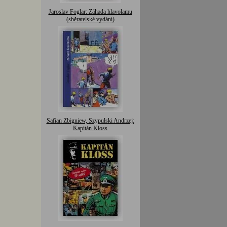
Jaroslav Foglar: Záhada hlavolamu
(sběratelské vydání)
Safian Zbigniew, Szypulski Andrzej:
Kapitán Kloss