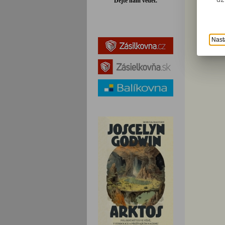
Dejte nám vědět.
Nast