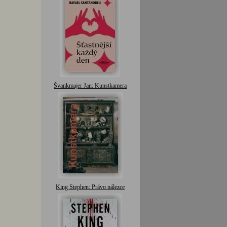
Švankmajer Jan: Kunstkamera
King Stephen: Právo nálezce