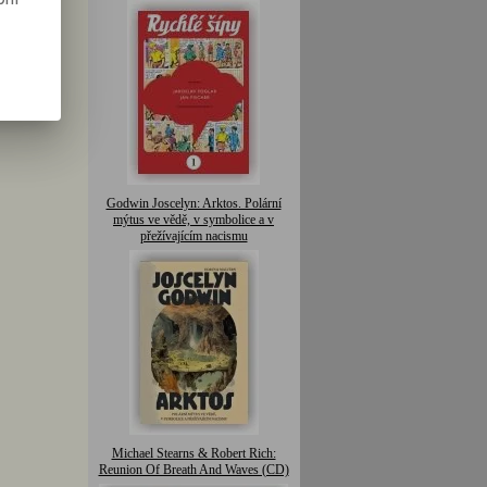
Godwin Joscelyn: Arktos. Polární
mýtus ve vědě, v symbolice a v
přežívajícím nacismu
Michael Stearns & Robert Rich:
Reunion Of Breath And Waves (CD)