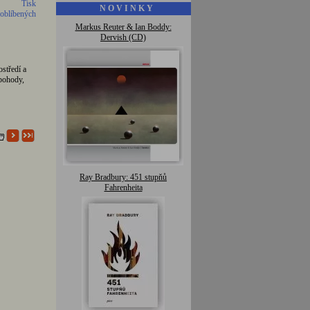
Tisk
N O V I N K Y
 oblíbených
Markus Reuter & Ian Boddy:
Dervish (CD)
středí a
pohody,
Ray Bradbury: 451 stupňů
Fahrenheita