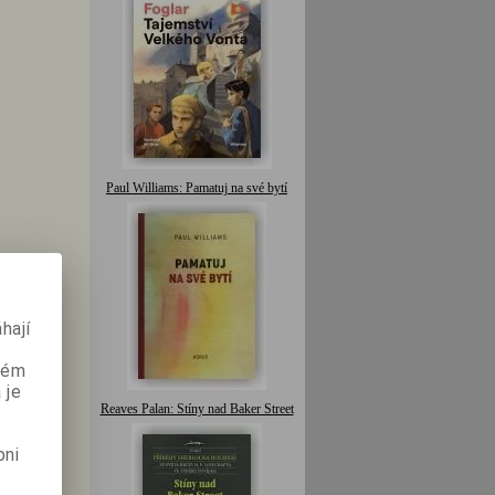
Paul Williams: Pamatuj na své bytí
hají
aném
 je
Reaves Palan: Stíny nad Baker Street
pni