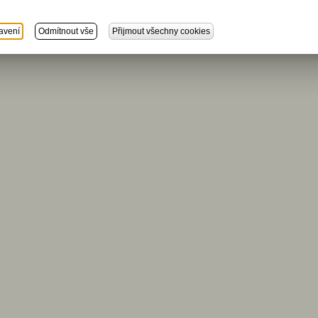
avení
Odmítnout vše
Přijmout všechny cookies