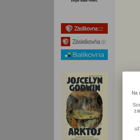
Dejte nám vědět.
Na 
Sou
za
už