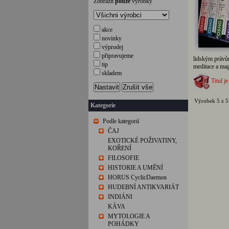
Zobrazit
pouze
výrobky
akce
novinky
výprodej
připravujeme
lidským právům
tip
meditace a mag
skladem
Titul je
Nastavit
Zrušit vše
Výrobek 5 z 5
Kategorie
Podle kategorií
ČAJ
EXOTICKÉ POŽIVATINY,
KOŘENÍ
FILOSOFIE
HISTORIE A UMĚNÍ
HORUS CyclicDaemon
HUDEBNÍ ANTIKVARIÁT
INDIÁNI
KÁVA
MYTOLOGIE A
POHÁDKY