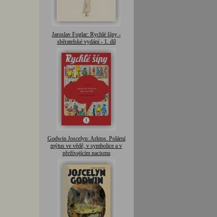
Jaroslav Foglar: Rychlé šípy -
sběratelské vydání - 1. díl
Godwin Joscelyn: Arktos. Polární
mýtus ve vědě, v symbolice a v
přežívajícím nacismu