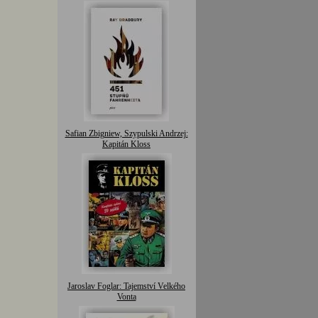
Safian Zbigniew, Szypulski Andrzej:
Kapitán Kloss
Jaroslav Foglar: Tajemství Velkého
Vonta