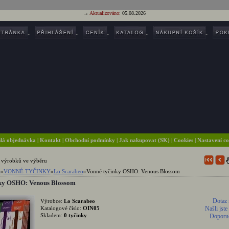
→
Aktualizováno:
05.08.2026
lá objednávka
|
Kontakt
|
Obchodní podmínky
|
Jak nakupovat (SK)
| Cookies
| Nastavení c
 výrobků ve výběru
a
»
VONNÉ TYČINKY
»
Lo Scarabeo
»
Vonné tyčinky OSHO: Venous Blossom
nky OSHO: Venous Blossom
Dotaz 
Výrobce:
Lo Scarabeo
Katalogové číslo:
OIN05
Našli jste
Skladem:
0 tyčinky
Doporuč