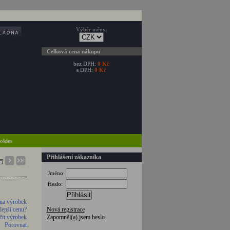
Výběr měny:
Celková cena nákupu
bez DPH:
0 Kč
s DPH:
0 Kč
ookies
Přihlášení zákazníka
Jméno:
Heslo:
Přihlásit
na výrobek
 lepší cenu?
Nová registrace
it výrobek
Zapomněl(a) jsem heslo
Porovnat