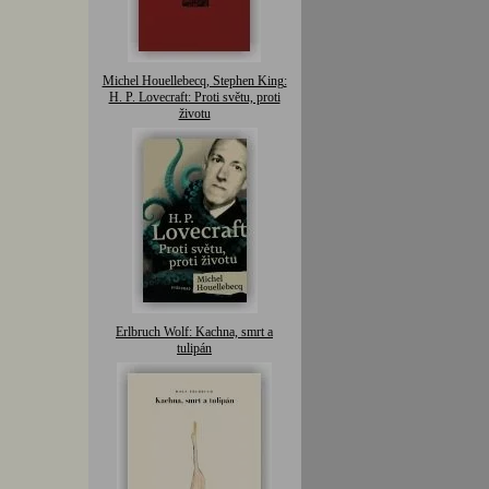
Michel Houellebecq, Stephen King:
H. P. Lovecraft: Proti světu, proti
životu
Erlbruch Wolf: Kachna, smrt a
tulipán