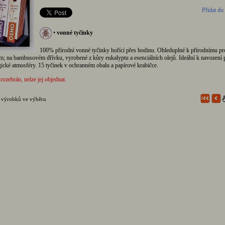
Přidat do
•
vonné tyčinky
100% přírodní vonné tyčinky hořící přes hodinu. Ohleduplné k přírodnímu pro
; na bambusovém dřívku, vyrobené z kůry eukalyptu a esenciálních olejů. Ideální k navození 
ické atmosféry. 15 tyčinek v ochranném obalu a papírové krabičce.
 rozebrán, nelze jej objednat.
 výrobků ve výběru