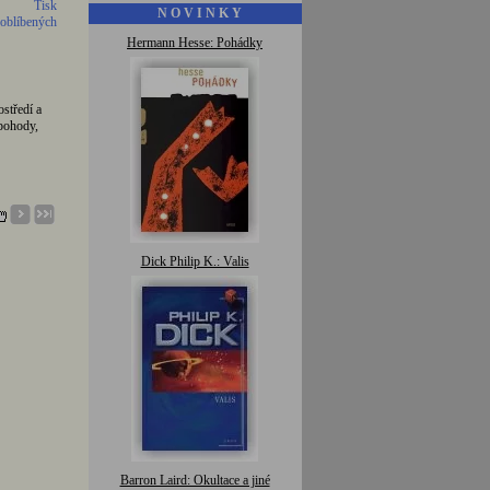
Tisk
N O V I N K Y
 oblíbených
Hermann Hesse: Pohádky
středí a
pohody,
Dick Philip K.: Valis
Barron Laird: Okultace a jiné