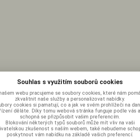
Souhlas s využitím souborů cookies
našem webu pracujeme se soubory cookies, které nám pomá
zkvalitnit naše služby a personalizovat nabídky.
bory cookies si pamatují, co a jak ve svém prohlížeči na d
řízení děláte. Díky tomu webová stránka funguje podle vás a
schopná se přizpůsobit vašim preferencím.
Blokování některých typů souborů může mít vliv na vaši
ivatelskou zkušenost s naším webem, také nebudeme scho
poskytnout vám nabídku na základě vašich preferencí.