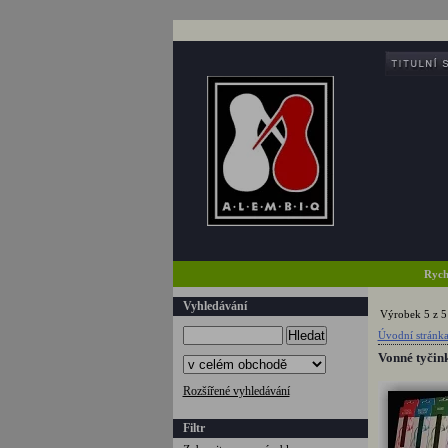
Rych
Vyhledávání
Výrobek 5 z 5
Hledat
Úvodní stránk
Vonné tyči
Rozšířené vyhledávání
Filtr