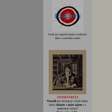
Portál pro magické aspekty moderních
dějin a soudobého umění
ANTIKVARIÁT
Nenašli
jste dostupný výtisk titulu,
který
sháníte
a
máte zájem
i o
antikvární výtisk?