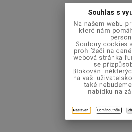
Souhlas s vy
Na našem webu pra
které nám pomáha
person
Soubory cookies s
prohlížeči na dané
webová stránka fu
se přizpůso
Blokování některýc
na vaši uživatels
také nebudeme
nabídku na zá
Nastavení
Odmítnout vše
Př