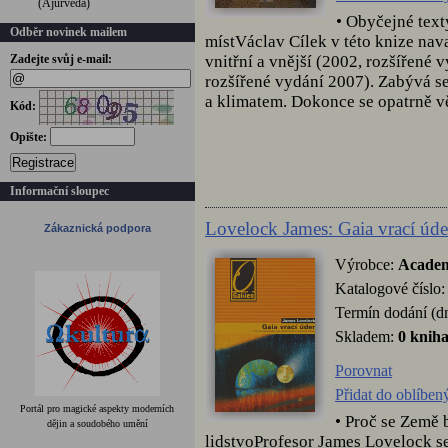
(Ájurvéda)
• Obyčejné text
Odběr novinek mailem
místVáclav Cílek v této knize nav
vnitřní a vnější (2002, rozšířené
Zadejte svůj e-mail:
rozšířené vydání 2007). Zabývá se
a klimatem. Dokonce se opatrně vě
Kód:
Opište:
Registrace
Informační sloupec
Lovelock James: Gaia vrací úde
Zákaznická podpora
Výrobce:
Acade
Katalogové číslo
Termín dodání (d
Skladem:
0 knih
Porovnat
Přidat do oblíben
Portál pro magické aspekty moderních
• Proč se Země 
dějin a soudobého umění
lidstvoProfesor James Lovelock se 