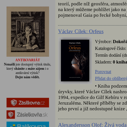
teorií, podle níž geosféra, atmosf
na který můžeme pohlížet jako na
pojmenoval Gaia po řecké bohyni, 
Václav Cílek: Orfeus
Výrobce:
Dokoř
Katalogové číslo
Termín dodání (d
ANTIKVARIÁT
Skladem:
0 knih
Nenašli
jste dostupný výtisk titulu,
který
sháníte
a
máte zájem
i o
Porovnat
antikvární výtisk?
Dejte nám vědět.
Přidat do oblíben
• Kniha podzemn
úryvky, které Václav Cílek nashr
1994, expedice do Gilf Kebíru v 
Jeruzaléma. Některé příběhy se zd
jeho první a již nedostupné knize „
Alexandersson Olof: Živá voda