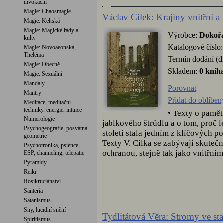
invokační
Magie: Chaosmagie
Václav Cílek: Krajiny vnitřní a 
Magie: Keltská
Magie: Magické řády a
Výrobce:
Dokoř
kulty
Katalogové číslo
Magie: Novoaeonská,
Theléma
Termín dodání (d
Magie: Obecně
Skladem:
0 knih
Magie: Sexuální
Mandaly
Porovnat
Mantry
Přidat do oblíbe
Meditace, meditační
techniky, energie, intuice
• Texty o pamět
Numerologie
jablkového štrůdlu a o tom, proč l
Psychogeografie, posvátná
století stala jedním z klíčových 
geometrie
Texty V. Cílka se zabývají skuteč
Psychotronika, psience,
ochranou, stejně tak jako vnitřními
ESP, channeling, telepatie
Pyramidy
Reiki
Rosikruciánství
Santería
Satanismus
Sny, lucidní snění
Tydlitátová Věra: Stromy ve sta
Spiritismus