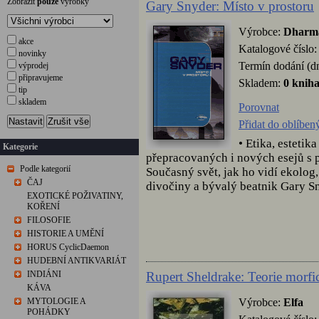
Zobrazit
pouze
výrobky
Gary Snyder: Místo v prostoru
Výrobce:
Dharm
akce
Katalogové číslo
novinky
Termín dodání (d
výprodej
připravujeme
Skladem:
0 knih
tip
skladem
Porovnat
Nastavit
Zrušit vše
Přidat do oblíben
• Etika, estetik
Kategorie
přepracovaných i nových esejů s po
Podle kategorií
Současný svět, jak ho vidí ekolog,
ČAJ
divočiny a bývalý beatnik Gary Sny
EXOTICKÉ POŽIVATINY,
KOŘENÍ
FILOSOFIE
HISTORIE A UMĚNÍ
HORUS CyclicDaemon
HUDEBNÍ ANTIKVARIÁT
Rupert Sheldrake: Teorie morfi
INDIÁNI
KÁVA
Výrobce:
Elfa
MYTOLOGIE A
POHÁDKY