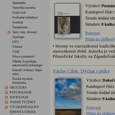
Spiritualita
Výrobce:
Poznán
Starověká mystéria
Katalogové číslo:
Svatý Grál
Svobodné zednářství
Termín dodání (dn
Symboly
Skladem:
0 kniha
Šamanismus
Tarot, runy, divinace
Porovnat
Typologie
Přidat do oblíben
UFO
• Stromy ve starozákonní tradiciR
Vědomí
starozákonní době. Autorka je ve
Vúdú
Filosofické fakulty na Západočesk
Wicca a pohanství
Záhady, kryptologie,
nekonvenční technologie
Václav Cílek: Dýchat s ptáky
Zmizelé civilizace, bájná
místa
Ženská mystéria,
Výrobce:
Dokoř
feminismus
Katalogové číslo
OKULTURA
Termín dodání (d
PSYCHOLOGIE
SOCIOLOGIE
Skladem:
0 knih
VONNÉ TYČINKY
Porovnat
VÝCHODNÍ NAUKY
ZDRAVÍ A STRAVA
Přidat do oblíben