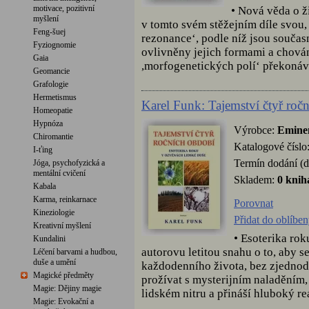
motivace, pozitivní
• Nová věda o ž
myšlení
v tomto svém stěžejním díle svou, 
Feng-šuej
rezonance‘, podle níž jsou součas
Fyziognomie
ovlivněny jejich formami a chován
Gaia
,morfogenetických polí‘ překonávaj
Geomancie
Grafologie
Hermetismus
Karel Funk: Tajemství čtyř roč
Homeopatie
Hypnóza
Výrobce:
Emine
Chiromantie
Katalogové číslo
I-ťing
Termín dodání (d
Jóga, psychofyzická a
mentální cvičení
Skladem:
0 knih
Kabala
Karma, reinkarnace
Porovnat
Kineziologie
Přidat do oblíbe
Kreativní myšlení
• Esoterika ro
Kundalini
autorovu letitou snahu o to, aby s
Léčení barvami a hudbou,
duše a umění
každodenního života, bez zjednod
Magické předměty
prožívat s mysterijním naladěním
Magie: Dějiny magie
lidském nitru a přináší hluboký re
Magie: Evokační a