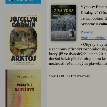
Výrobce:
Emine
Katalogové číslo
Termín dodání (d
Skladem:
0 knih
Porovnat
Přidat do oblíbe
• Objevy a vyn
a záchrany přírodyHornorakouský 
který již ve dvacátých letech 20. s
dnešní krizí: před ekologickou kri
možností řešení, svými plavebními
Strana
1
z
10
Celkem
99
záznamů