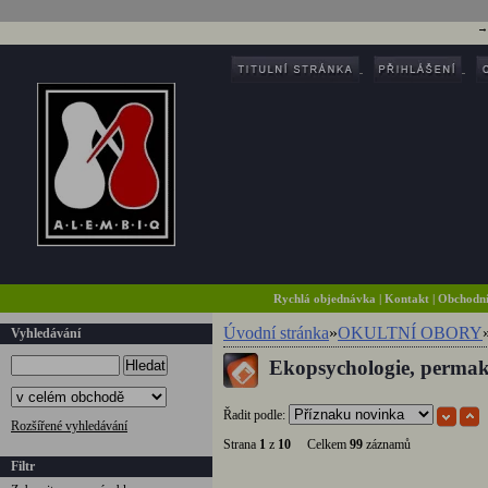
Rychlá objednávka
|
Kontakt
|
Obchodn
Úvodní stránka
»
OKULTNÍ OBORY
Vyhledávání
Ekopsychologie, permak
Hledat
Řadit podle:
Rozšířené vyhledávání
Strana
1
z
10
Celkem
99
záznamů
Filtr