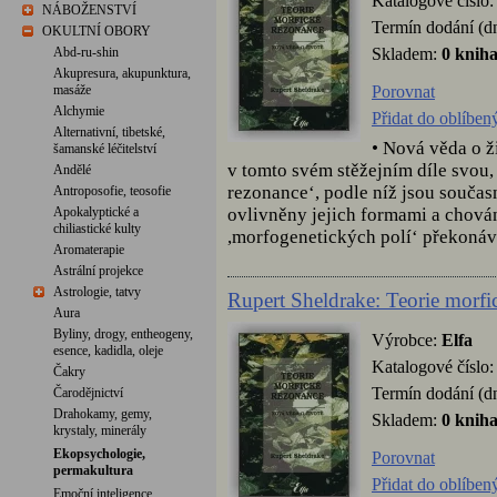
Katalogové číslo
NÁBOŽENSTVÍ
Termín dodání (d
OKULTNÍ OBORY
Skladem:
0 knih
Abd-ru-shin
Akupresura, akupunktura,
Porovnat
masáže
Alchymie
Přidat do oblíben
Alternativní, tibetské,
• Nová věda o ž
šamanské léčitelství
v tomto svém stěžejním díle svou, 
Andělé
rezonance‘, podle níž jsou součas
Antroposofie, teosofie
ovlivněny jejich formami a chován
Apokalyptické a
chiliastické kulty
,morfogenetických polí‘ překonávaj
Aromaterapie
Astrální projekce
Astrologie, tatvy
Rupert Sheldrake: Teorie morfi
Aura
Byliny, drogy, entheogeny,
Výrobce:
Elfa
esence, kadidla, oleje
Katalogové číslo
Čakry
Termín dodání (d
Čarodějnictví
Drahokamy, gemy,
Skladem:
0 knih
krystaly, minerály
Ekopsychologie,
Porovnat
permakultura
Přidat do oblíben
Emoční inteligence,