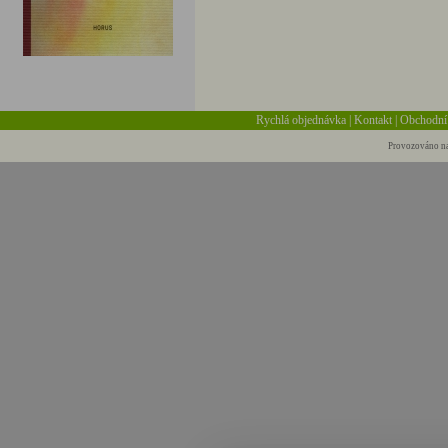
Rychlá objednávka
|
Kontakt
|
Obchodní
Provozováno na