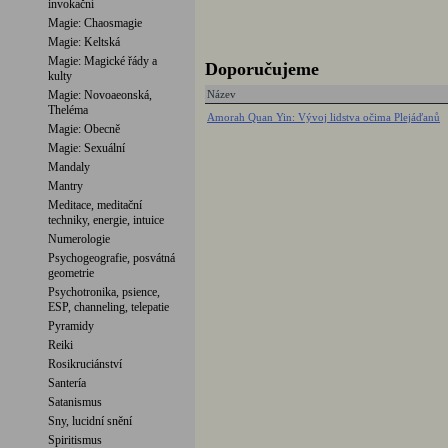
invokační
Magie: Chaosmagie
Magie: Keltská
Magie: Magické řády a
Doporučujeme
kulty
Magie: Novoaeonská,
Název
Theléma
Amorah Quan Yin: Vývoj lidstva očima Plejáďanů
Magie: Obecně
Magie: Sexuální
Mandaly
Mantry
Meditace, meditační
techniky, energie, intuice
Numerologie
Psychogeografie, posvátná
geometrie
Psychotronika, psience,
ESP, channeling, telepatie
Pyramidy
Reiki
Rosikruciánství
Santería
Satanismus
Sny, lucidní snění
Spiritismus