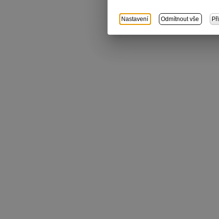
Nastavení
Odmítnout vše
Př