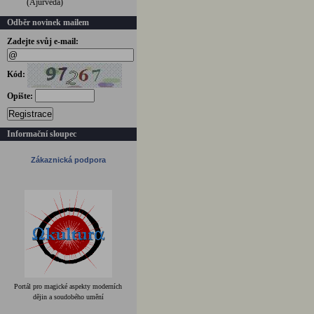
(Ájurvéda)
Odběr novinek mailem
Zadejte svůj e-mail:
Kód:
Opište:
Registrace
Informační sloupec
Zákaznická podpora
Portál pro magické aspekty moderních
dějin a soudobého umění