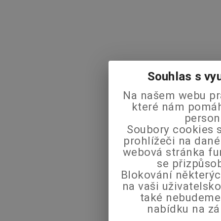
Souhlas s vy
Na našem webu pra
které nám pomáha
person
Soubory cookies s
prohlížeči na dané
webová stránka fu
se přizpůso
Blokování některýc
na vaši uživatels
také nebudeme
nabídku na zá