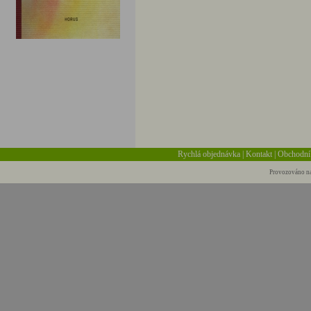
Rychlá objednávka
|
Kontakt
|
Obchodní
Provozováno na