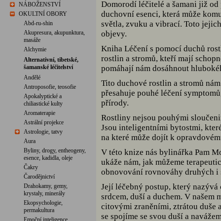
Domorodí léčitelé a šamani již od 
NÁBOŽENSTVÍ
duchovní esenci, která může komu
OKULTNÍ OBORY
světla, zvuku a vibrací. Toto jeji
Abd-ru-shin
Akupresura, akupunktura,
objevy.
masáže
Kniha Léčení s pomocí duchů rost
Alchymie
rostlin a stromů, kteří mají schopno
Alternativní, tibetské,
šamanské léčitelství
pomáhají nám dosáhnout hlubokéh
Andělé
Tito duchové rostlin a stromů nám
Antroposofie, teosofie
přesahuje pouhé léčení symptomů,
Apokalyptické a
přírody.
chiliastické kulty
Aromaterapie
Rostliny nejsou pouhými sloučeni
Astrální projekce
Jsou inteligentními bytostmi, kte
Astrologie, tatvy
na které může dojít k opravdovém
Aura
Byliny, drogy, entheogeny,
V této knize nás bylinářka Pam M
esence, kadidla, oleje
ukáže nám, jak můžeme terapeutick
Čakry
obnovování rovnováhy druhých i 
Čarodějnictví
Její léčebný postup, který nazývá c
Drahokamy, gemy,
krystaly, minerály
srdcem, duší a duchem. V našem m
Ekopsychologie,
citovými zraněními, ztrátou duše
permakultura
se spojíme se svou duší a naváže
Emoční inteligence,