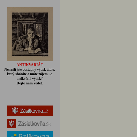
ANTIKVARIÁT
Nenašli
jste dostupný výtisk titulu,
který
sháníte
a
máte zájem
i o
antikvární výtisk?
Dejte nám vědět.