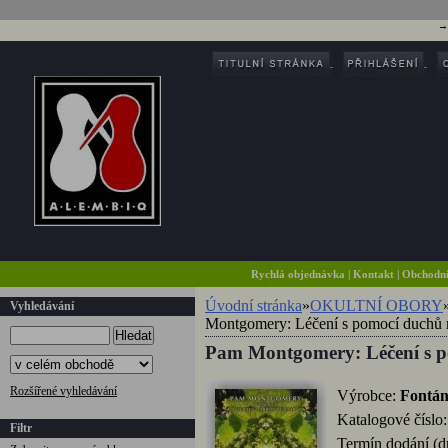
Rychlá objednávka
|
Kontakt
|
Obchodn
Úvodní stránka
»
OKULTNÍ OBORY
Vyhledávání
Montgomery: Léčení s pomocí duchů r
Hledat
Pam Montgomery: Léčení s po
Rozšířené vyhledávání
Výrobce:
Fontá
Katalogové číslo
Filtr
Termín dodání (d