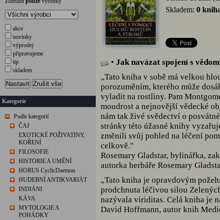
Zobrazit
pouze
výrobky
Skladem:
0 knih
akce
novinky
výprodej
připravujeme
•
Jak navázat spojení s vědom
tip
skladem
„Tato kniha v sobě má velkou hlo
Nastavit
Zrušit vše
porozuměním, kterého může dosáh
vyladit na rostliny. Pam Montgom
Kategorie
moudrost a nejnovější vědecké ob
nám tak živé svědectví o posvátné
Podle kategorií
stránky této úžasné knihy vyzařuj
ČAJ
změnili svůj pohled na léčení pomo
EXOTICKÉ POŽIVATINY,
KOŘENÍ
celkově."
FILOSOFIE
Rosemary Gladstar, bylinářka, zak
HISTORIE A UMĚNÍ
autorka herbáře Rosemary Gladsta
HORUS CyclicDaemon
„Tato kniha je opravdovým pože
HUDEBNÍ ANTIKVARIÁT
prodchnuta léčivou silou Zelených
INDIÁNI
KÁVA
nazývala viriditas. Celá kniha je
MYTOLOGIE A
David Hoffmann, autor knih Medica
POHÁDKY