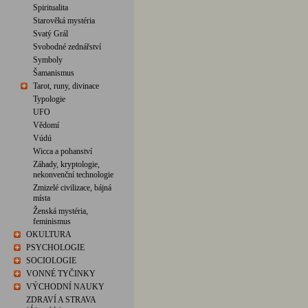
Spiritualita
Starověká mystéria
Svatý Grál
Svobodné zednářství
Symboly
Šamanismus
Tarot, runy, divinace
Typologie
UFO
Vědomí
Vúdú
Wicca a pohanství
Záhady, kryptologie,
nekonvenční technologie
Zmizelé civilizace, bájná
místa
Ženská mystéria,
feminismus
OKULTURA
PSYCHOLOGIE
SOCIOLOGIE
VONNÉ TYČINKY
VÝCHODNÍ NAUKY
ZDRAVÍ A STRAVA