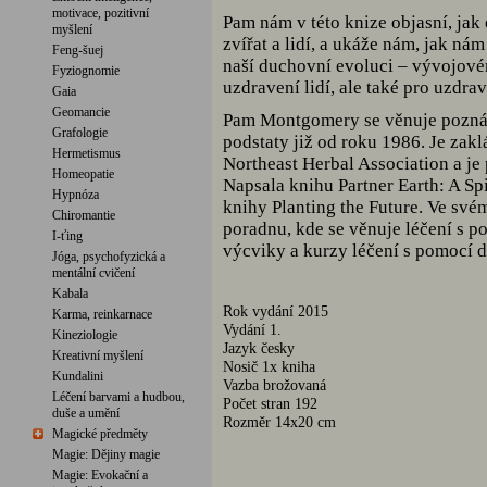
motivace, pozitivní
Pam nám v této knize objasní, jak
myšlení
zvířat a lidí, a ukáže nám, jak ná
Feng-šuej
naší duchovní evoluci – vývojovém
Fyziognomie
uzdravení lidí, ale také pro uzdra
Gaia
Geomancie
Pam Montgomery se věnuje poznává
Grafologie
podstaty již od roku 1986. Je zak
Hermetismus
Northeast Herbal Association a je
Homeopatie
Napsala knihu Partner Earth: A Spi
Hypnóza
knihy Planting the Future. Ve s
Chiromantie
poradnu, kde se věnuje léčení s p
I-ťing
výcviky a kurzy léčení s pomocí d
Jóga, psychofyzická a
mentální cvičení
Kabala
Rok vydání 2015
Karma, reinkarnace
Vydání 1.
Kineziologie
Jazyk česky
Kreativní myšlení
Nosič 1x kniha
Kundalini
Vazba brožovaná
Léčení barvami a hudbou,
Počet stran 192
duše a umění
Rozměr 14x20 cm
Magické předměty
Magie: Dějiny magie
Magie: Evokační a