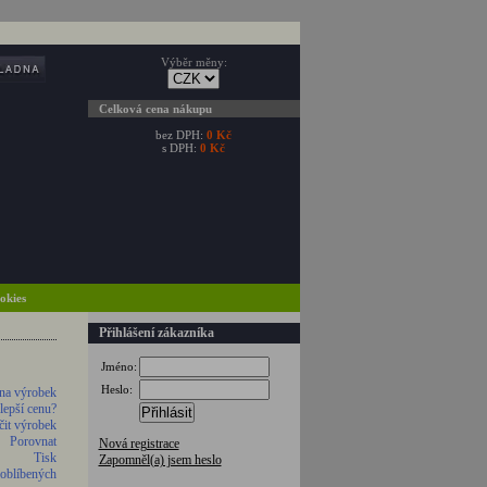
Výběr měny:
Celková cena nákupu
bez DPH:
0 Kč
s DPH:
0 Kč
ookies
Přihlášení zákazníka
Jméno:
Heslo:
na výrobek
 lepší cenu?
Přihlásit
it výrobek
Porovnat
Nová registrace
Tisk
Zapomněl(a) jsem heslo
 oblíbených