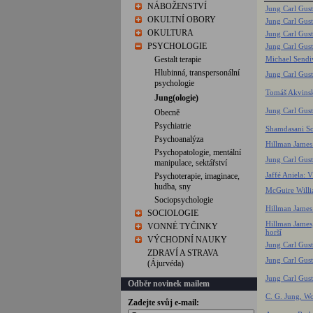
NÁBOŽENSTVÍ
Jung Carl Gust
OKULTNÍ OBORY
Jung Carl Gust
OKULTURA
Jung Carl Gus
PSYCHOLOGIE
Jung Carl Gus
Gestalt terapie
Michael Sendiv
Hlubinná, transpersonální
Jung Carl Gus
psychologie
Tomáš Akvinsk
Jung(ologie)
Jung Carl Gust
Obecně
Psychiatrie
Shamdasani So
Psychoanalýza
Hillman James:
Psychopatologie, mentální
Jung Carl Gust
manipulace, sektářství
Jaffé Aniela: 
Psychoterapie, imaginace,
hudba, sny
McGuire Willia
Sociopsychologie
Hillman James:
SOCIOLOGIE
Hillman James,
VONNÉ TYČINKY
horší
VÝCHODNÍ NAUKY
Jung Carl Gus
ZDRAVÍ A STRAVA
Jung Carl Gust
(Ájurvéda)
Jung Carl Gus
Odběr novinek mailem
C. G. Jung, Wo
Zadejte svůj e-mail: