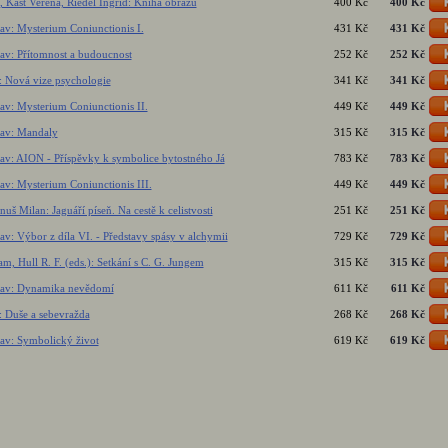
Kast Verena, Riedel Ingrid: Kniha obrazů
400 Kč
400 Kč
av: Mysterium Coniunctionis I.
431 Kč
431 Kč
av: Přítomnost a budoucnost
252 Kč
252 Kč
: Nová vize psychologie
341 Kč
341 Kč
av: Mysterium Coniunctionis II.
449 Kč
449 Kč
tav: Mandaly
315 Kč
315 Kč
av: AION - Příspěvky k symbolice bytostného Já
783 Kč
783 Kč
av: Mysterium Coniunctionis III.
449 Kč
449 Kč
uš Milan: Jaguáří píseň. Na cestě k celistvosti
251 Kč
251 Kč
av: Výbor z díla VI. - Představy spásy v alchymii
729 Kč
729 Kč
m, Hull R. F. (eds.): Setkání s C. G. Jungem
315 Kč
315 Kč
tav: Dynamika nevědomí
611 Kč
611 Kč
: Duše a sebevražda
268 Kč
268 Kč
tav: Symbolický život
619 Kč
619 Kč