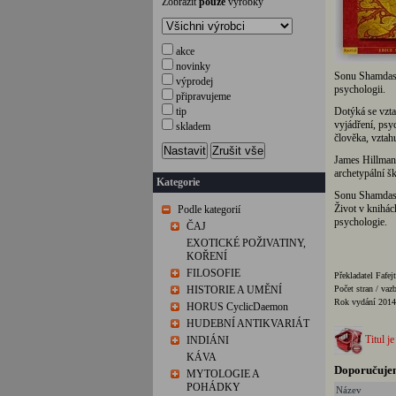
Zobrazit
pouze
výrobky
akce
novinky
Sonu Shamdasan
výprodej
psychologii.
připravujeme
tip
Dotýká se vzta
vyjádření, psy
skladem
člověka, vztah
Nastavit
Zrušit vše
James Hillman
archetypální š
Kategorie
Sonu Shamdasan
Život v knihác
Podle kategorií
psychologie.
ČAJ
EXOTICKÉ POŽIVATINY,
KOŘENÍ
FILOSOFIE
Překladatel Fafej
HISTORIE A UMĚNÍ
Počet stran / vaz
Rok vydání 2014
HORUS CyclicDaemon
HUDEBNÍ ANTIKVARIÁT
Titul je
INDIÁNI
KÁVA
Doporučuje
MYTOLOGIE A
POHÁDKY
Název