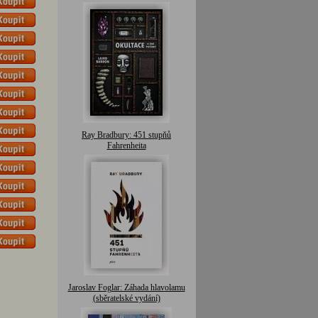
Ray Bradbury: 451 stupňů
Fahrenheita
Jaroslav Foglar: Záhada hlavolamu
(sběratelské vydání)