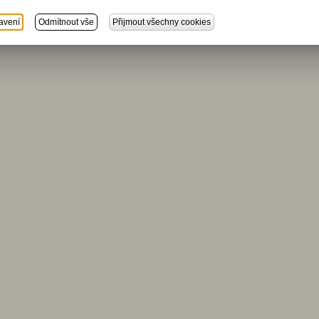
avení
Odmítnout vše
Přijmout všechny cookies