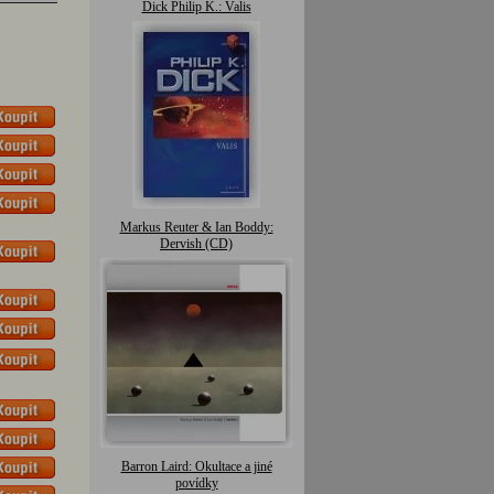
Dick Philip K.: Valis
Markus Reuter & Ian Boddy:
Dervish (CD)
Barron Laird: Okultace a jiné
povídky