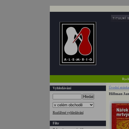
Rych
Úvodní stránk
Vyhledávání
Hillman Jam
Hledat
Rozšířené vyhledávání
Filtr