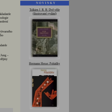
N O V I N K Y
Tolkien J. R. R: Dvě věže
(ilustrované vydání)
kladatele
hologie
moderní
 výtvarného
ího
datele
 Jung –
 dějiny
Hermann Hesse: Pohádky