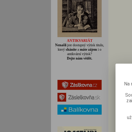
ANTIKVARIÁT
Nenašli
jste dostupný výtisk titulu,
který
sháníte
a
máte zájem
i o
antikvární výtisk?
Dejte nám vědět.
Na 
Sou
za
už