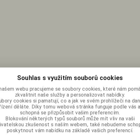
Souhlas s využitím souborů cookies
našem webu pracujeme se soubory cookies, které nám pomá
zkvalitnit naše služby a personalizovat nabídky.
bory cookies si pamatují, co a jak ve svém prohlížeči na d
řízení děláte. Díky tomu webová stránka funguje podle vás a
schopná se přizpůsobit vašim preferencím.
Blokování některých typů souborů může mít vliv na vaši
ivatelskou zkušenost s naším webem, také nebudeme scho
poskytnout vám nabídku na základě vašich preferencí.