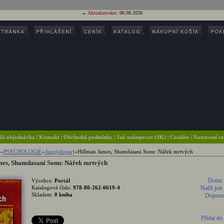
→
Aktualizováno:
06.08.2026
lá objednávka
|
Kontakt
|
Obchodní podmínky
|
Jak nakupovat (SK)
| Cookies
| Nastavení c
a
»
PSYCHOLOGIE
»
Jung(ologie)
»
Hillman James, Shamdasani Sonu: Nářek mrtvých
es, Shamdasani Sonu: Nářek mrtvých
Dotaz 
Výrobce:
Portál
Katalogové číslo:
978-80-262-0619-4
Našli jste
Skladem:
0 kniha
Doporuč
Přidat do