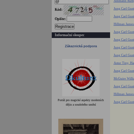
Ammann Ruth, 
Jung Carl Gust
Kód:
Jung Carl Gust
Opište:
Hillman James
Registrace
Jung Carl Gust
Informační sloupec
Jung Carl Gus
Zákaznická podpora
Jung Carl Gust
Jung Carl Gust
Astur Tiny, Han
Jung Carl Gust
McGuire Willia
Jung Carl Gus
Hillman James
Portál pro magické aspekty moderních
Jung Carl Gus
dějin a soudobého umění