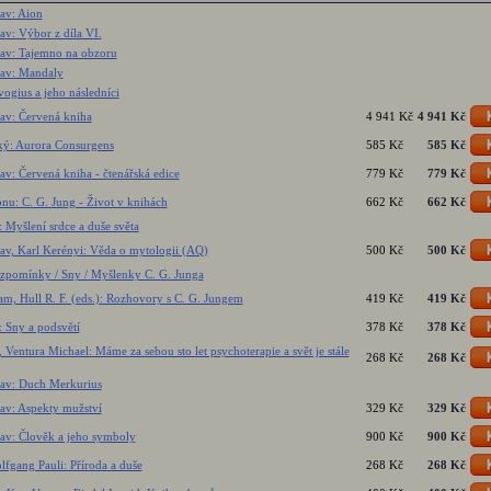
av: Aion
av: Výbor z díla VI.
tav: Tajemno na obzoru
tav: Mandaly
ogius a jeho následníci
tav: Červená kniha
4 941 Kč
4 941 Kč
ý: Aurora Consurgens
585 Kč
585 Kč
av: Červená kniha - čtenářská edice
779 Kč
779 Kč
nu: C. G. Jung - Život v knihách
662 Kč
662 Kč
 Myšlení srdce a duše světa
av, Karl Kerényi: Věda o mytologii (AQ)
500 Kč
500 Kč
Vzpomínky / Sny / Myšlenky C. G. Junga
m, Hull R. F. (eds.): Rozhovory s C. G. Jungem
419 Kč
419 Kč
 Sny a podsvětí
378 Kč
378 Kč
 Ventura Michael: Máme za sebou sto let psychoterapie a svět je stále
268 Kč
268 Kč
tav: Duch Merkurius
av: Aspekty mužství
329 Kč
329 Kč
tav: Člověk a jeho symboly
900 Kč
900 Kč
lfgang Pauli: Příroda a duše
268 Kč
268 Kč