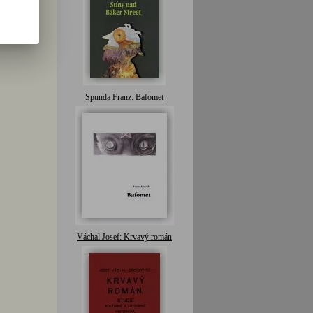
Spunda Franz: Bafomet
Váchal Josef: Krvavý román