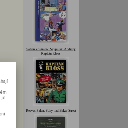
Safian Zbigniew, Szypulski Andrzej:
Kapitán Kloss
hají
aném
 je
Reaves Palan: Stíny nad Baker Street
pni