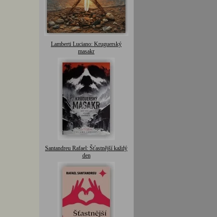
Lamberti Luciano: Kruguerský
masakr
Santandreu Rafael: Šťastnější každý
den