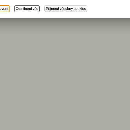
avení
Odmítnout vše
Přijmout všechny cookies