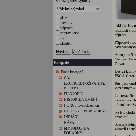
Zobrazit
pouze
výrobky
akce
novinky
nakladatelství
výprodej
možnosti v pří
připravujeme
dějinách.
tip
Případové studi
skladem
psychoanalýza,
Nastavit
Zrušit vše
Autory, kteří s
Megyeši, Peter
Kategorie
Zervan.
Design knihy vy
Podle kategorií
FSC & Green 
ČAJ
EXOTICKÉ POŽIVATINY,
Růst jako otáz
KOŘENÍ
významným a d
FILOSOFIE
Od nejstarších
HISTORIE A UMĚNÍ
environmentáln
udržitelnost ži
HORUS CyclicDaemon
HUDEBNÍ ANTIKVARIÁT
Na tyto otázky
INDIÁNI
živočichů.
KÁVA
Strom je jední
MYTOLOGIE A
zároveň i nena
POHÁDKY