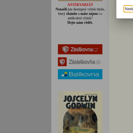
ANTIKVARIÁT
Nast
Nenašli
jste dostupný výtisk titulu,
který
sháníte
a
máte zájem
i o
antikvární výtisk?
Dejte nám vědět.