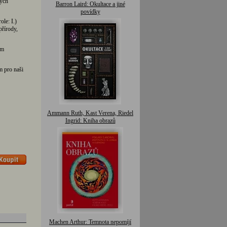
ných
Barron Laird: Okultace a jiné
povídky
le: I.)
přírody,
om
m pro naši
Ammann Ruth, Kast Verena, Riedel
Ingrid: Kniha obrazů
Machen Arthur: Temnota nepomíjí