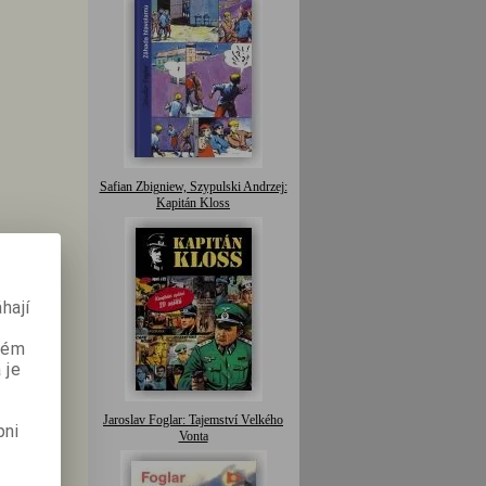
Safian Zbigniew, Szypulski Andrzej:
Kapitán Kloss
hají
aném
 je
Jaroslav Foglar: Tajemství Velkého
pni
Vonta