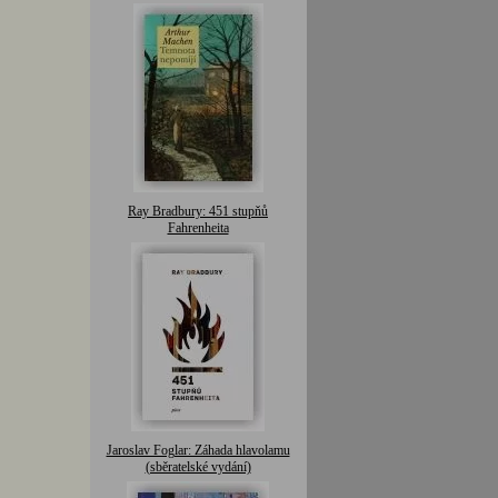
Ray Bradbury: 451 stupňů
Fahrenheita
Jaroslav Foglar: Záhada hlavolamu
(sběratelské vydání)