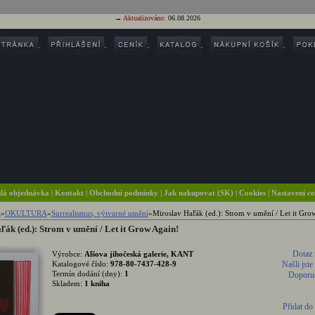
→
Aktualizováno:
06.08.2026
lá objednávka
|
Kontakt
|
Obchodní podmínky
|
Jak nakupovat (SK)
| Cookies
| Nastavení c
a
»
OKULTURA
»
Surrealismus, výtvarné umění
»
Miroslav Haľák (ed.): Strom v umění / Let it Gro
ák (ed.): Strom v umění / Let it Grow Again!
Dotaz 
Výrobce:
Alšova jihočeská galerie, KANT
Katalogové číslo:
978-80-7437-428-9
Našli jste
Termín dodání (dny):
1
Doporuč
Skladem:
1 kniha
Přidat do