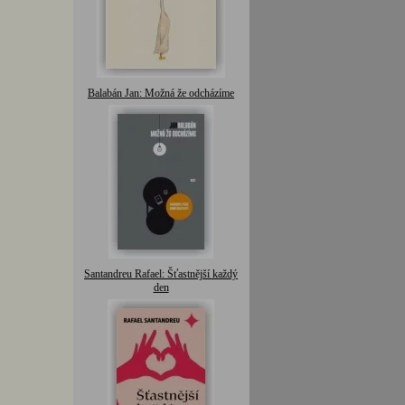
Balabán Jan: Možná že odcházíme
Santandreu Rafael: Šťastnější každý
den