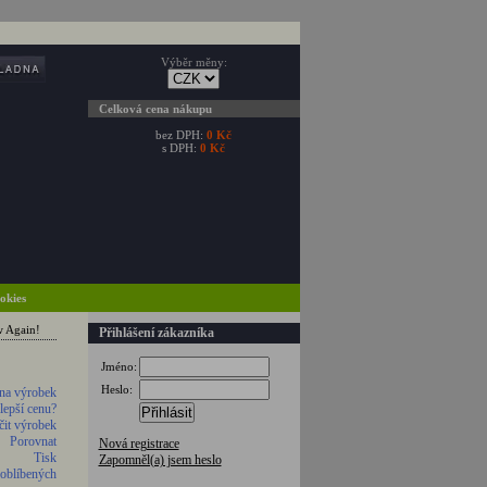
Výběr měny:
Celková cena nákupu
bez DPH:
0 Kč
s DPH:
0 Kč
ookies
w Again!
Přihlášení zákazníka
Jméno:
Heslo:
na výrobek
 lepší cenu?
Přihlásit
it výrobek
Porovnat
Nová registrace
Tisk
Zapomněl(a) jsem heslo
 oblíbených