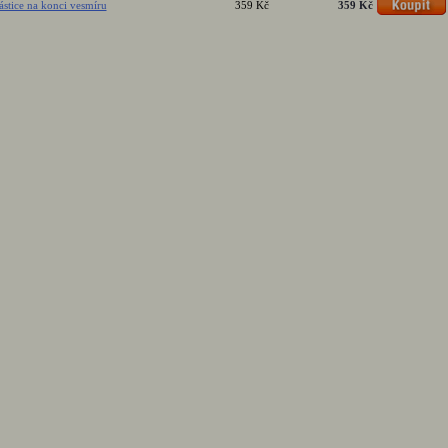
ástice na konci vesmíru
359 Kč
359 Kč