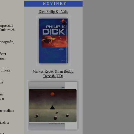
N O V I N K Y
Dick Philip K.: Valis
s
rpretační
 kulturních
onografie,
Peter
ián
tifikáty
Markus Reuter & Ian Boddy:
Dervish (CD)
dá
ní
y o
 rostlin a
azie a