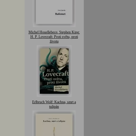
Michel Houellebecq, Stephen King:
H. P. Lovecraft: Proti světu, proti
životu
Erlbruch Wolf: Kachna, smrt a
tulipán