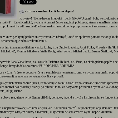
•
Strom v umění / Let it Grow Again!
K výstavě "Belvedere na Hluboké - Let It GROW Again!" byla, ve spolupráci 
m KANT – Karel Kerlický, vydána výpravná česko-anglická publikace, která se zaměřuje na inte
stupu k umění a zdůrazňuje důležitost znalosti metodologie pro porozumění zobrazení stromu v
e v knize poskytují přehled interpretativních nástrojů, které lze aplikovat pomocí metod jako ik
 fenomenologie nebo strukturalismus.
e svými úvahami podíleli na vzniku knihy, jsou Ondřej Dadejík, Josef Fulka, Miroslav Haľák, 
 Michalovič, Monika Mitášová, Stella Rollig, Aleš Seifert, Michal Šedík, Zuzana Štefková, Mar
tvořila Jana Vahalíková, tisk zajistila Tiskárna Helbich, a.s. Brno, na ekologickém papíře s cer
Range, který dodala společnost EUROPAPIER BOHEMIA.
ka a výzva! Výrok o podpoře růstu v souvislosti s tématem stromu ve výtvarném umění odpoví
alekosáhlým změnám ve vztahu člověka k přírodě.
 jeskynních maleb zobrazujících již neexistující faunu a flóru až po současné umělecké zpracová
ích motivů nás provázejí otázky po původu toho, co nazýváme přírodou a bytím, ale také obav
vota, jak jej známe.
 a obavy reagujeme vymýšlením příběhů, pohádek, legend a mýtů a inspirováním se fungováním
m z nejfrekventovanějších uměleckých, ale i sakrálních motivů. Je podnětným objektem naší fant
hraditelným zdrojem obživy a materiálu, díky čemuž se stal středem zájmu napříč kulturami.