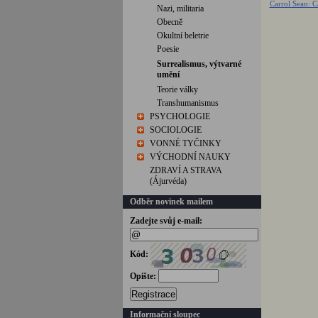
Carrol Sean: Č
Nazi, militaria
Obecně
Okultní beletrie
Poesie
Surrealismus, výtvarné
umění
Teorie války
Transhumanismus
PSYCHOLOGIE
SOCIOLOGIE
VONNÉ TYČINKY
VÝCHODNÍ NAUKY
ZDRAVÍ A STRAVA
(Ájurvéda)
Odběr novinek mailem
Zadejte svůj e-mail:
Kód:
Opište:
Registrace
Informační sloupec