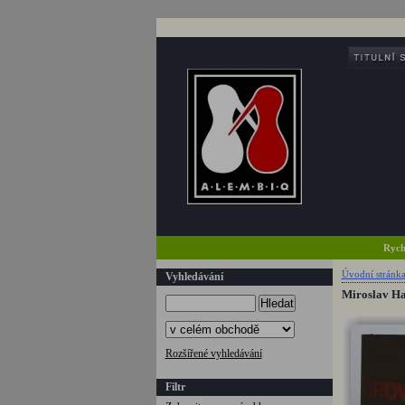
Rych
Úvodní stránk
Vyhledávání
Miroslav Haľ
Hledat
Rozšířené vyhledávání
Filtr