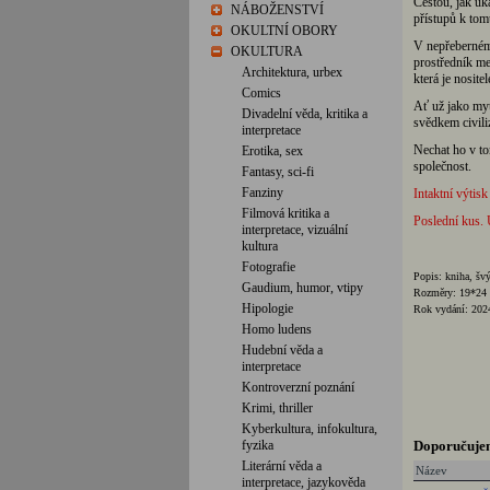
Cestou, jak uk
NÁBOŽENSTVÍ
přístupů k to
OKULTNÍ OBORY
V nepřeberném 
OKULTURA
prostředník mez
Architektura, urbex
která je nosite
Comics
Ať už jako myt
Divadelní věda, kritika a
svědkem civili
interpretace
Nechat ho v to
Erotika, sex
společnost.
Fantasy, sci-fi
Fanziny
Intaktní výtisk
Filmová kritika a
Poslední kus. 
interpretace, vizuální
kultura
Fotografie
Popis: kniha, švý
Gaudium, humor, vtipy
Rozměry: 19*24
Hipologie
Rok vydání: 2024
Homo ludens
Hudební věda a
interpretace
Kontroverzní poznání
Krimi, thriller
Kyberkultura, infokultura,
fyzika
Doporučuje
Literární věda a
Název
interpretace, jazykověda