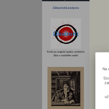
Zákaznická podpora
Portál pro magické aspekty moderních
dějin a soudobého umění
Na 
Sou
za
už