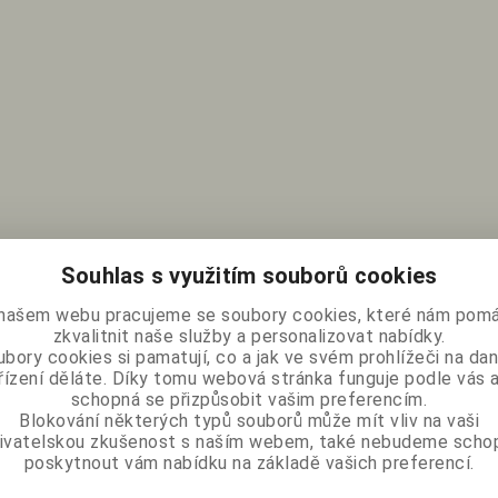
Souhlas s využitím souborů cookies
našem webu pracujeme se soubory cookies, které nám pomá
zkvalitnit naše služby a personalizovat nabídky.
bory cookies si pamatují, co a jak ve svém prohlížeči na d
řízení děláte. Díky tomu webová stránka funguje podle vás a
schopná se přizpůsobit vašim preferencím.
Blokování některých typů souborů může mít vliv na vaši
ivatelskou zkušenost s naším webem, také nebudeme scho
poskytnout vám nabídku na základě vašich preferencí.