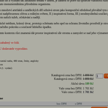
ázat šíři a význam tak zásadního tématu v umění, je zaměřit se právě na společné vlastnosti růz
muto monumentálnímu přírodnímu organismu.
množství artefaktů a uměleckých děl sehrává strom jako kompoziční středobod převážně tyto ro
i nadpřirozenou sférou a reálným světem, II.) inspirativní forma, III.) neodmyslitelná součást 
lem našich tužeb, očekávání a nadějí.
ické médium, krásný útvar, prototyp schématu nebo apel na ochranu životního prostředí je str
začního pokroku a současně lidského úpadku.
mto kontextu růst znamená dát prostor inspirativní síle stromu a zamyslet se nad jeho význame
 zabalený ve folii.
U dodavatele vyprodáno.
carská vazba, 480 stran, česky, anglicky
 cm
 (1. vydání)
Katalogová cena bez DPH:
1 890 Kč
Katalogová cena s DPH:
1 890 Kč
Akční sleva
189 Kč
Vaše cena bez DPH:
1 701 Kč
Vaše cena s DPH:
1 701 Kč
me
bez DPH
s DPH