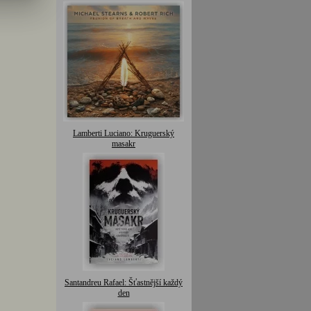
Lamberti Luciano: Kruguerský
masakr
Santandreu Rafael: Šťastnější každý
den