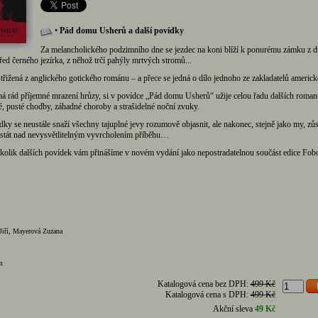
•
Pád domu Usherů a další povídky
Za melancholického podzimního dne se jezdec na koni blíží k ponurému zámku z dr
ed černého jezírka, z něhož trčí pahýly mrtvých stromů...
třižená z anglického gotického románu – a přece se jedná o dílo jednoho ze zakladatelů americké 
má rád příjemné mrazení hrůzy, si v povídce „Pád domu Usherů“ užije celou řadu dalších roman
hé, pusté chodby, záhadné choroby a strašidelné noční zvuky.
ky se neustále snaží všechny tajuplné jevy rozumově objasnit, ale nakonec, stejně jako my, zůs
 stát nad nevysvětlitelným vyvrcholením příběhu…
ěkolik dalších povídek vám přinášíme v novém vydání jako nepostradatelnou součást edice Fob
Jiří, Mayerová Zuzana
m
Katalogová cena bez DPH:
499 Kč
Katalogová cena s DPH:
499 Kč
Akční sleva
49 Kč