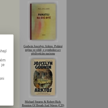
Godwin Joscelyn: Arktos. Polární
mýtus ve vědě, v symbolice a v
hají
přežívajícím nacismu
aném
 je
pni
Michael Stearns & Robert Rich:
Reunion Of Breath And Waves (CD)