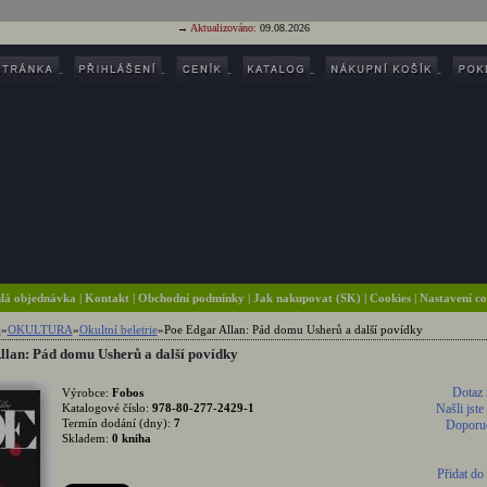
→
Aktualizováno:
09.08.2026
lá objednávka
|
Kontakt
|
Obchodní podmínky
|
Jak nakupovat (SK)
| Cookies
| Nastavení c
a
»
OKULTURA
»
Okultní beletrie
»
Poe Edgar Allan: Pád domu Usherů a další povídky
llan: Pád domu Usherů a další povídky
Dotaz 
Výrobce:
Fobos
Katalogové číslo:
978-80-277-2429-1
Našli jste
Termín dodání (dny):
7
Doporuč
Skladem:
0 kniha
Přidat do