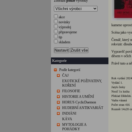
Zobrazit
pouze
výrobky
akce
novinky
kamene uprostř
výprodej
připravujeme
Scéna jako vys
tip
Čtenář, který 
skladem
rekvizit: dlou
Nastavit
Zrušit vše
Vypravěč povíd
děsem v očích
Kategorie
Právě tuto a n
Podle kategorií
ČAJ
Rok vydání 2024
EXOTICKÉ POŽIVATINY,
Vydání 1.
KOŘENÍ
Jazyk česky
FILOSOFIE
Nosič 1x kniha
Překlad Dědeček 
HISTORIE A UMĚNÍ
Vazba vázaná
HORUS CyclicDaemon
Počet stran 416
HUDEBNÍ ANTIKVARIÁT
Rozměr 14x20 c
INDIÁNI
KÁVA
MYTOLOGIE A
POHÁDKY