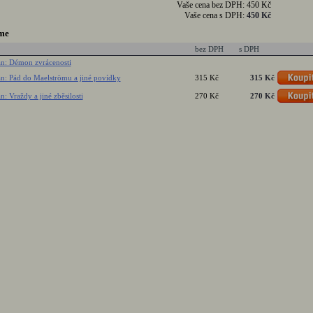
Vaše cena bez DPH:
450 Kč
Vaše cena s DPH:
450 Kč
me
bez DPH
s DPH
an: Démon zvrácenosti
an: Pád do Maelströmu a jiné povídky
315 Kč
315 Kč
: Vraždy a jiné zběsilosti
270 Kč
270 Kč