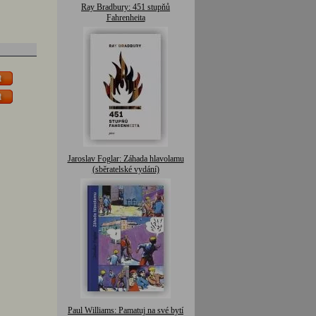
Ray Bradbury: 451 stupňů
Fahrenheita
Jaroslav Foglar: Záhada hlavolamu
(sběratelské vydání)
Paul Williams: Pamatuj na své bytí