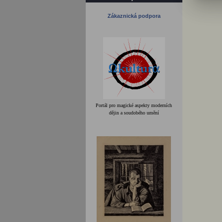
Zákaznická podpora
Portál pro magické aspekty moderních
dějin a soudobého umění