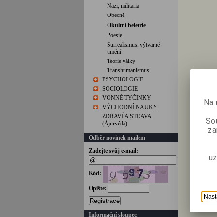
Nazi, militaria
Obecně
Okultní beletrie
Poesie
Surrealismus, výtvarné
umění
Teorie války
Transhumanismus
PSYCHOLOGIE
SOCIOLOGIE
VONNÉ TYČINKY
Na 
VÝCHODNÍ NAUKY
ZDRAVÍ A STRAVA
Sou
(Ájurvéda)
za
Odběr novinek mailem
Zadejte svůj e-mail:
už
Kód:
Opište:
Nast
Registrace
Informační sloupec