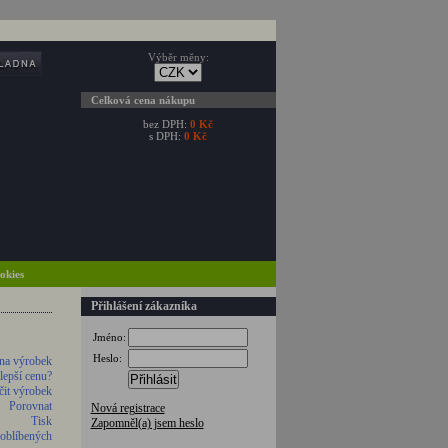
Výběr měny:
Celková cena nákupu
bez DPH:
0 Kč
s DPH:
0 Kč
ookies
Přihlášení zákazníka
Jméno:
Heslo:
na výrobek
 lepší cenu?
Přihlásit
it výrobek
Porovnat
Nová registrace
Tisk
Zapomněl(a) jsem heslo
 oblíbených