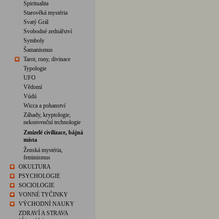
Spiritualita
Starověká mystéria
Svatý Grál
Svobodné zednářství
Symboly
Šamanismus
Tarot, runy, divinace
Typologie
UFO
Vědomí
Vúdú
Wicca a pohanství
Záhady, kryptologie,
nekonvenční technologie
Zmizelé civilizace, bájná
místa
Ženská mystéria,
feminismus
OKULTURA
PSYCHOLOGIE
SOCIOLOGIE
VONNÉ TYČINKY
VÝCHODNÍ NAUKY
ZDRAVÍ A STRAVA