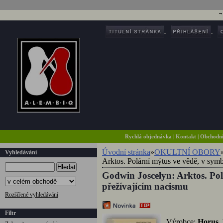
Rychlá objednávka
|
Kontakt
|
Obchodn
Úvodní stránka
»
OKULTNÍ OBORY
Vyhledávání
Arktos. Polární mýtus ve vědě, v symb
Hledat
Godwin Joscelyn: Arktos. Pol
přežívajícím nacismu
Rozšířené vyhledávání
Filtr
Výrobce:
Horus,