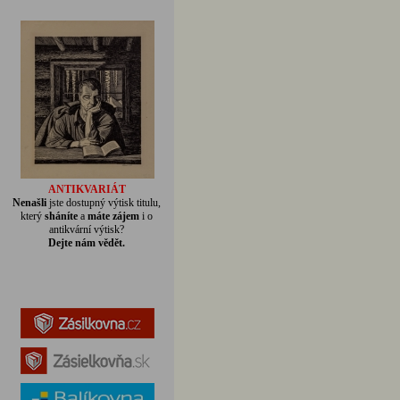
ANTIKVARIÁT
Nenašli
jste dostupný výtisk titulu,
který
sháníte
a
máte zájem
i o
antikvární výtisk?
Dejte nám vědět.