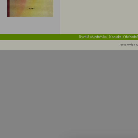
Rychlá objednávka
|
Kontakt
|
Obchodní
Provozováno na