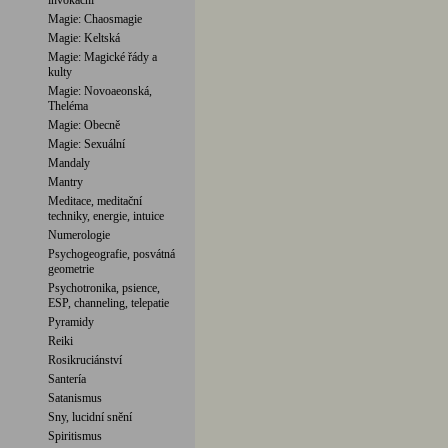
invokační
Magie: Chaosmagie
Magie: Keltská
Magie: Magické řády a
kulty
Magie: Novoaeonská,
Theléma
Magie: Obecně
Magie: Sexuální
Mandaly
Mantry
Meditace, meditační
techniky, energie, intuice
Numerologie
Psychogeografie, posvátná
geometrie
Psychotronika, psience,
ESP, channeling, telepatie
Pyramidy
Reiki
Rosikruciánství
Santería
Satanismus
Sny, lucidní snění
Spiritismus