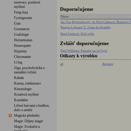
motivace, pozitivní
myšlení
Doporučujeme
Feng-šuej
Název
Fyziognomie
Jan Van Rijckenborgh, de Petri Catharos: Bratrstvo
Gaia
Rampa Lobsang T.: Cesta do Agarthy
Geomancie
René Guénon: Král světa
Grafologie
Hermetismus
Zvlášť doporučujeme
Homeopatie
Paul Williams: Pamatuj na své bytí
Hypnóza
Odkazy k výrobku
Chiromantie
I-ťing
Anotace
Jóga, psychofyzická a
mentální cvičení
Kabala
Karma, reinkarnace
Kineziologie
Kreativní myšlení
Kundalini
Léčení barvami a hudbou,
duše a umění
Magické předměty
Magie: Dějiny magie
Magie: Evokační a