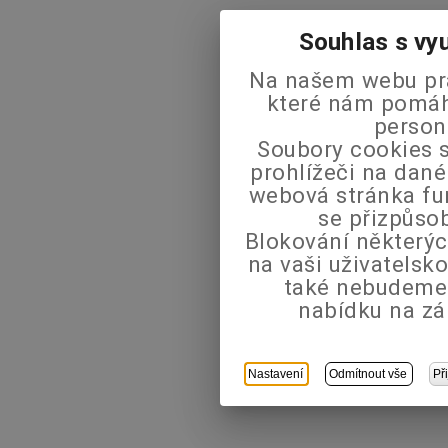
Souhlas s vy
Na našem webu pra
které nám pomáha
person
Soubory cookies s
prohlížeči na dané
webová stránka fu
se přizpůso
Blokování některýc
na vaši uživatels
také nebudeme
nabídku na zá
Nastavení
Odmítnout vše
Př