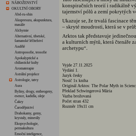
NÁBOŽENSTVÍ
konspiračních teorií i radikálně 
OKULTNÍ OBORY
tajemství pólů a zemí pokrytých 
Abd-ru-shin
Akupresura, akupunktura,
Ukazuje se, že trvalá fascinace tě
masáže
– skryté moudrosti, která se v pr
Alchymie
Arktos tak představuje jedinečnou
Alternativní, tibetské,
šamanské léčitelství
a kulturních mýtů, která čtenáře z
Andělé
archetypu“.
Antroposofie, teosofie
Apokalyptické a
chiliastické kulty
Vyjde 27.11.2025
Aromaterapie
Vydání 1.
Astrální projekce
Jazyk česky
Astrologie, tatvy
Nosič 1x kniha
Originál Arktos: The Polar Myth in Scien
Aura
Překlad Schwingerová Mária
Byliny, drogy, entheogeny,
Vazba brožovaná
esence, kadidla, oleje
Počet stran 432
Čakry
Rozměr 19x11 cm
Čarodějnictví
Drahokamy, gemy,
krystaly, minerály
Ekopsychologie,
permakultura
Emoční inteligence,