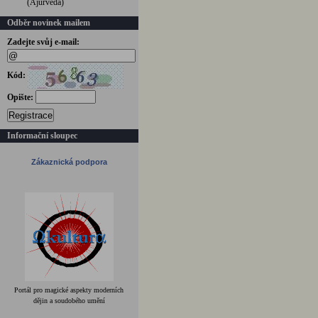
(Ájurvéda)
Odběr novinek mailem
Zadejte svůj e-mail:
Kód:
Opište:
Registrace
Informační sloupec
Zákaznická podpora
Portál pro magické aspekty moderních
dějin a soudobého umění