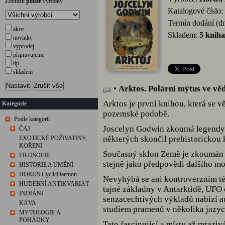
Zobrazit
pouze
výrobky
Katalogové číslo:
Termín dodání (d
akce
Skladem:
5 kniha
novinky
výprodej
připravujeme
tip
skladem
Nastavit
Zrušit vše
•
Arktos. Polární mýtus ve věd
Arktos je první knihou, která se v
Kategorie
pozemské podobě.
Podle kategorií
Joscelyn Godwin zkoumá legendy 
ČAJ
některých skončil prehistorickou
EXOTICKÉ POŽIVATINY,
KOŘENÍ
Současný sklon Země je zkoumán v
FILOSOFIE
stejně jako předpovědi dalšího m
HISTORIE A UMĚNÍ
HORUS CyclicDaemon
Nevyhýbá se ani kontroverzním tém
HUDEBNÍ ANTIKVARIÁT
tajné základny v Antarktidě, UFO 
INDIÁNI
senzacechtivých výkladů nabízí a
KÁVA
studiem pramenů v několika jazyc
MYTOLOGIE A
POHÁDKY
Tato fascinující a místy až mrazi