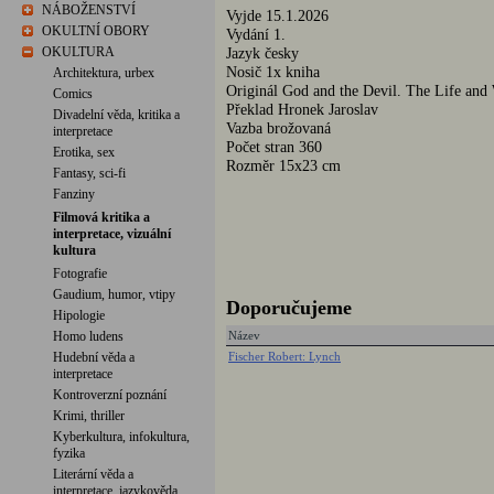
NÁBOŽENSTVÍ
Vyjde 15.1.2026
OKULTNÍ OBORY
Vydání 1.
OKULTURA
Jazyk česky
Nosič 1x kniha
Architektura, urbex
Originál God and the Devil. The Life an
Comics
Překlad Hronek Jaroslav
Divadelní věda, kritika a
Vazba brožovaná
interpretace
Počet stran 360
Erotika, sex
Rozměr 15x23 cm
Fantasy, sci-fi
Fanziny
Filmová kritika a
interpretace, vizuální
kultura
Fotografie
Gaudium, humor, vtipy
Doporučujeme
Hipologie
Homo ludens
Název
Hudební věda a
Fischer Robert: Lynch
interpretace
Kontroverzní poznání
Krimi, thriller
Kyberkultura, infokultura,
fyzika
Literární věda a
interpretace, jazykověda