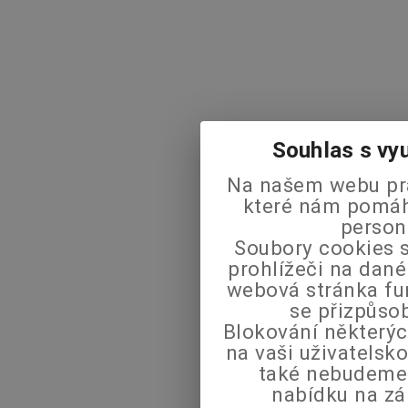
Souhlas s vy
Na našem webu pra
které nám pomáha
person
Soubory cookies s
prohlížeči na dané
webová stránka fu
se přizpůso
Blokování některýc
na vaši uživatels
také nebudeme
nabídku na zá