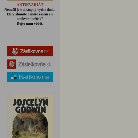
ANTIKVARIÁT
Nenašli
jste dostupný výtisk titulu,
který
sháníte
a
máte zájem
i o
antikvární výtisk?
Dejte nám vědět.