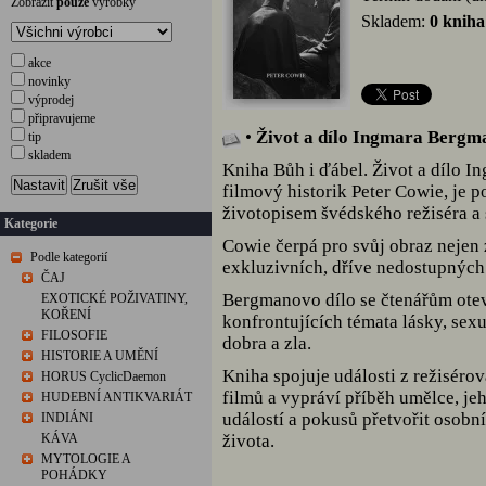
Zobrazit
pouze
výrobky
Skladem:
0 kniha
akce
novinky
výprodej
připravujeme
•
Život a dílo Ingmara Bergm
tip
skladem
Kniha Bůh i ďábel. Život a dílo I
Nastavit
Zrušit vše
filmový historik Peter Cowie, je p
životopisem švédského režiséra a 
Kategorie
Cowie čerpá pro svůj obraz nejen 
Podle kategorií
exkluzivních, dříve nedostupných
ČAJ
Bergmanovo dílo se čtenářům otev
EXOTICKÉ POŽIVATINY,
KOŘENÍ
konfrontujících témata lásky, sexu
FILOSOFIE
dobra a zla.
HISTORIE A UMĚNÍ
Kniha spojuje události z režiséro
HORUS CyclicDaemon
filmů a vypráví příběh umělce, je
HUDEBNÍ ANTIKVARIÁT
událostí a pokusů přetvořit osobn
INDIÁNI
KÁVA
života.
MYTOLOGIE A
POHÁDKY