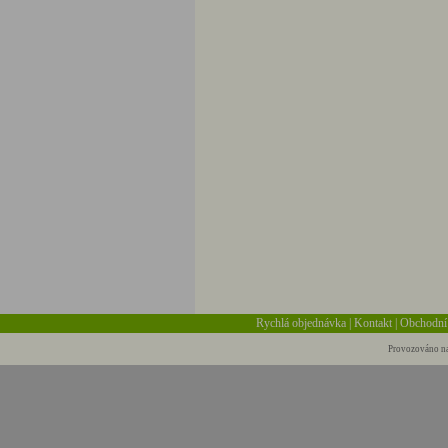
Rychlá objednávka
|
Kontakt
|
Obchodní
Provozováno na