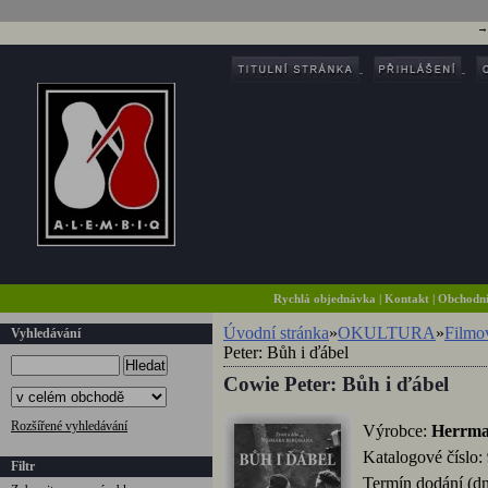
Rychlá objednávka
|
Kontakt
|
Obchodn
Úvodní stránka
»
OKULTURA
»
Filmov
Vyhledávání
Peter: Bůh i ďábel
Hledat
Cowie Peter: Bůh i ďábel
Rozšířené vyhledávání
Výrobce:
Herrma
Katalogové číslo:
Filtr
Termín dodání (d