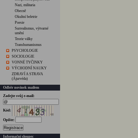
Nazi, militaria
Obecně
Okultní beletrie
Poesie
Surrealismus, výtvarné
umění
Teorie války
Transhumanismus
PSYCHOLOGIE
SOCIOLOGIE
VONNÉ TYČINKY
VÝCHODNÍ NAUKY
ZDRAVÍ A STRAVA
(Ájurvéda)
Odběr novinek mailem
Zadejte svůj e-mail:
Kód:
Opište:
Registrace
Informační sloupec