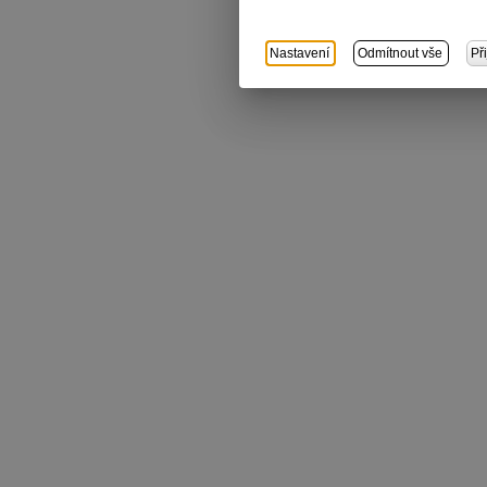
Nastavení
Odmítnout vše
Př