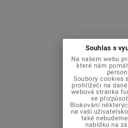
Souhlas s vy
Na našem webu pra
které nám pomáha
person
Soubory cookies s
prohlížeči na dané
webová stránka fu
se přizpůso
Blokování některýc
na vaši uživatels
také nebudeme
nabídku na zá