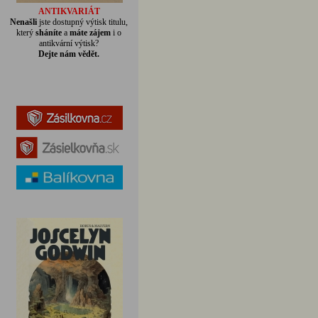
ANTIKVARIÁT
Nenašli
jste dostupný výtisk titulu,
který
sháníte
a
máte zájem
i o
antikvární výtisk?
Dejte nám vědět.