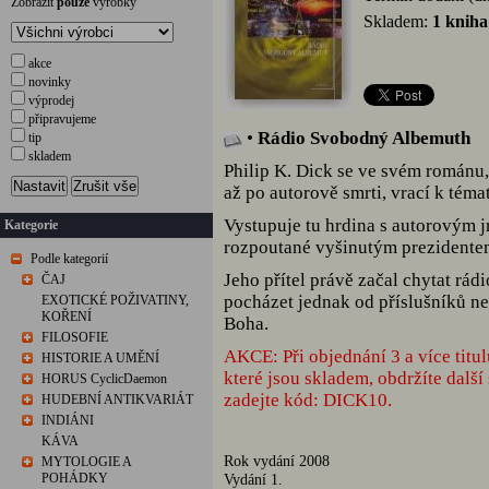
Zobrazit
pouze
výrobky
Skladem:
1 kniha
akce
novinky
výprodej
připravujeme
•
Rádio Svobodný Albemuth
tip
skladem
Philip K. Dick se ve svém románu,
Nastavit
Zrušit vše
až po autorově smrti, vrací k tém
Vystupuje tu hrdina s autorovým 
Kategorie
rozpoutané vyšinutým prezidente
Podle kategorií
Jeho přítel právě začal chytat rád
ČAJ
pocházet jednak od příslušníků ne
EXOTICKÉ POŽIVATINY,
KOŘENÍ
Boha.
FILOSOFIE
AKCE: Při objednání 3 a více titul
HISTORIE A UMĚNÍ
které jsou skladem, obdržíte dal
HORUS CyclicDaemon
zadejte kód: DICK10.
HUDEBNÍ ANTIKVARIÁT
INDIÁNI
KÁVA
Rok vydání 2008
MYTOLOGIE A
POHÁDKY
Vydání 1.