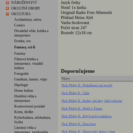
Jazyk česky
NÁBOŽENSTVÍ
Nosič 1x kniha
OKULTNÍ OBORY
Originál Radio Free Albemuth
OKULTURA
Překlad Heinz Aleš
Architektura, urbex
Vazba brožovaná
Comics
Počet stran 247
Divadelní věda, kritika a
Rozměr 12x18 cm
interpretace
Erotika, sex
Fantasy, sci-fi
Fanziny
Filmová kritika a
interpretace, vizuální
kultura
Doporučujeme
Fotografie
Název
Gaudium, humor, vtipy
Hipologie
Dick Philip K.: Dokážeme vás stvořit
Homo ludens
Dick Philip K.: Valis
Hudební věda a
interpretace
Dick Philip K.: Kaňte, mé slzy, řekl policista
Kontroverzní poznání
Dick Philip K.: Hráči z Titanu
Krimi, thriller
Dick Philip K.: Když mrtví mládnou
Kyberkultura, infokultura,
fyzika
Dick Philip K.: Deus Irae
Literární věda a
Dick Philip K.: Marsovský skluz v čase
interpretace, jazykověda