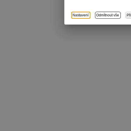
Nastavení
Odmítnout vše
Př