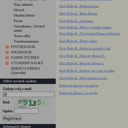
Nazi, militaria
Dick Philip K.: Božská invaze
Obecně
Dick Philip K.: Blade Runner
Okultní beletrie
Poesie
Dick Philip K.: Simulakra
Surrealismus, výtvarné
Dick Philip K.: Muž z vysokého zámku
umění
Dick Philip K.: Tři stigmata Palmera Eldritche
Teorie války
Dick Philip K.: Temný obraz
Transhumanismus
PSYCHOLOGIE
Dick Philip K.: Počkej si na loňský rok
SOCIOLOGIE
Dick Philip K.: Minority Report II.
VONNÉ TYČINKY
VÝCHODNÍ NAUKY
Dick Philip K.: Minority Report I.
ZDRAVÍ A STRAVA
Dick Philip K.: Podivný ráj a jiné povídky
(Ájurvéda)
Dick Philip K.: Předposlední pravda
Odběr novinek mailem
Holdstock Robert: Lavondyss
Zadejte svůj e-mail:
Holdstock Robert: Les mytág
Kód:
Opište:
Registrace
Informační sloupec