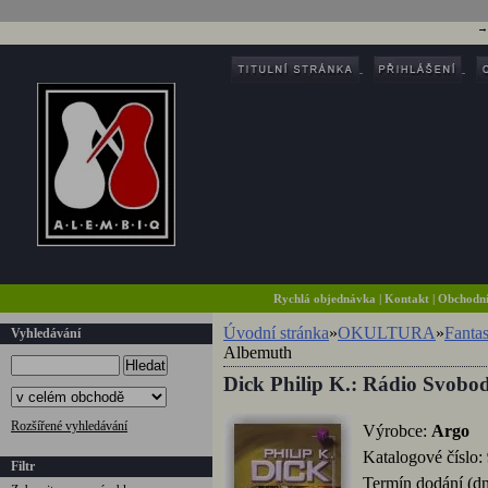
Rychlá objednávka
|
Kontakt
|
Obchodn
Úvodní stránka
»
OKULTURA
»
Fantas
Vyhledávání
Albemuth
Hledat
Dick Philip K.: Rádio Svob
Rozšířené vyhledávání
Výrobce:
Argo
Katalogové číslo:
Filtr
Termín dodání (d