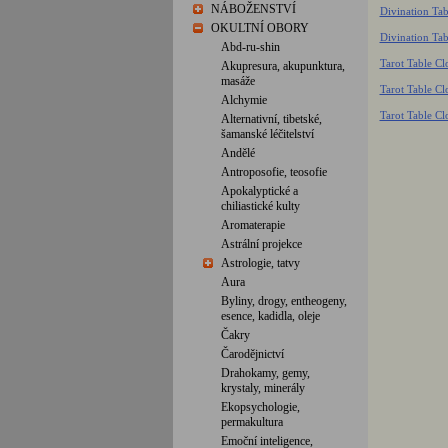
NÁBOŽENSTVÍ
Divination Tab
OKULTNÍ OBORY
Divination Tab
Abd-ru-shin
Tarot Table Cl
Akupresura, akupunktura,
masáže
Tarot Table Cl
Alchymie
Tarot Table Cl
Alternativní, tibetské,
šamanské léčitelství
Andělé
Antroposofie, teosofie
Apokalyptické a
chiliastické kulty
Aromaterapie
Astrální projekce
Astrologie, tatvy
Aura
Byliny, drogy, entheogeny,
esence, kadidla, oleje
Čakry
Čarodějnictví
Drahokamy, gemy,
krystaly, minerály
Ekopsychologie,
permakultura
Emoční inteligence,