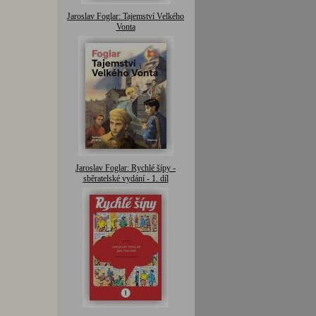
Jaroslav Foglar: Tajemství Velkého
Vonta
Jaroslav Foglar: Rychlé šípy -
sběratelské vydání - 1. díl