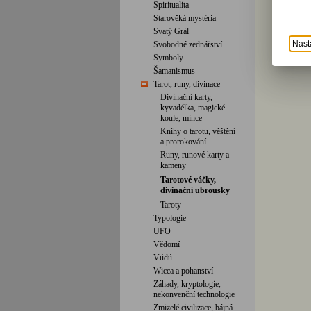
Spiritualita
Starověká mystéria
Svatý Grál
Nast
Svobodné zednářství
Symboly
Šamanismus
Tarot, runy, divinace
Divinační karty,
kyvadélka, magické
koule, mince
Knihy o tarotu, věštění
a prorokování
Runy, runové karty a
kameny
Tarotové váčky,
divinační ubrousky
Taroty
Typologie
UFO
Vědomí
Vúdú
Wicca a pohanství
Záhady, kryptologie,
nekonvenční technologie
Zmizelé civilizace, bájná