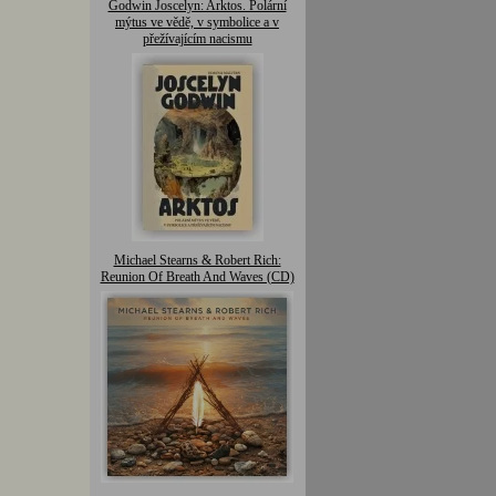
Godwin Joscelyn: Arktos. Polární
mýtus ve vědě, v symbolice a v
přežívajícím nacismu
Michael Stearns & Robert Rich:
Reunion Of Breath And Waves (CD)