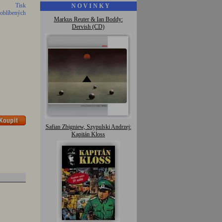
Tisk
N O V I N K Y
 oblíbených
Markus Reuter & Ian Boddy:
Dervish (CD)
Safian Zbigniew, Szypulski Andrzej:
Kapitán Kloss