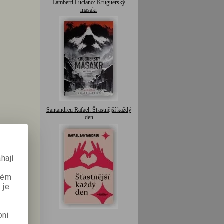
Lamberti Luciano: Kruguerský
masakr
Santandreu Rafael: Šťastnější každý
den
hají
aném
 je
pni