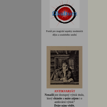
Portál pro magické aspekty moderních
dějin a soudobého umění
ANTIKVARIÁT
Nenašli
jste dostupný výtisk titulu,
který
sháníte
a
máte zájem
i o
antikvární výtisk?
Dejte nám vědět.