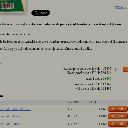
Přidat do
ý labyrint - sametový divinační ubrousek pro výklad tarotových karet nebo Ogham
st divinačního rituálu.
je balíček karet od zemské energie a pomáhá operátorovi pohnout svoji mysl do vyšší dimenze.
ů, který je vyšit do sametu, se vztahuje ke zvláštní esoterní tradici.
cm
Katalogová cena bez DPH:
463 Kč
Katalogová cena s DPH:
560 Kč
Akční sleva
56 Kč
Vaše cena bez DPH:
417 Kč
Vaše cena s DPH:
504 Kč
me
bez DPH
s DPH
le Cloth: Moon & Stars
417 Kč
504 Kč
le Cloth: Pentacle
417 Kč
504 Kč
le Cloth: Wicca
417 Kč
504 Kč