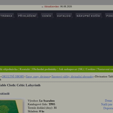
→
Aktualizováno:
06.08.2026
lá objednávka
|
Kontakt
|
Obchodní podmínky
|
Jak nakupovat (SK)
| Cookies
| Nastavení c
a
»
OKULTNÍ OBORY
»
Tarot, runy, divinace
»
Tarotové váčky, divinační ubrousky
»
Divination Tabl
h
able Cloth: Celtic Labyrinth
Dotaz 
Výrobce:
Lo Scarabeo
Katalogové číslo:
TP05
Našli jste
Termín dodání (dny):
31
Doporuč
Skladem:
0 ks