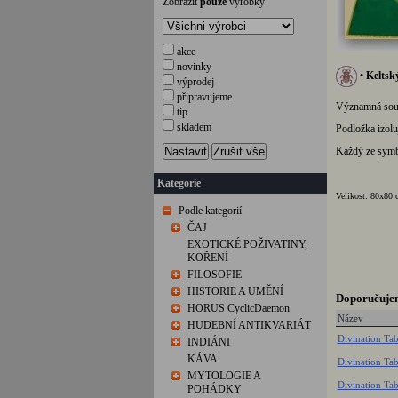
Zobrazit
pouze
výrobky
akce
novinky
•
Keltsk
výprodej
připravujeme
Významná součá
tip
skladem
Podložka izolu
Nastavit
Zrušit vše
Každý ze symbol
Kategorie
Velikost: 80x80 
Podle kategorií
ČAJ
EXOTICKÉ POŽIVATINY,
KOŘENÍ
FILOSOFIE
HISTORIE A UMĚNÍ
Doporučuje
HORUS CyclicDaemon
Název
HUDEBNÍ ANTIKVARIÁT
Divination Tab
INDIÁNI
KÁVA
Divination Tab
MYTOLOGIE A
Divination Tab
POHÁDKY