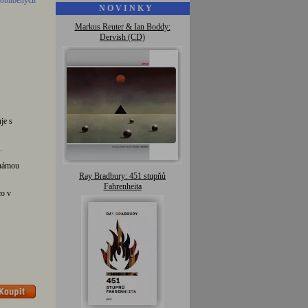
 oblíbených
N O V I N K Y
Markus Reuter & Ian Boddy:
Dervish (CD)
je s
.
známou
Ray Bradbury: 451 stupňů
Fahrenheita
co v