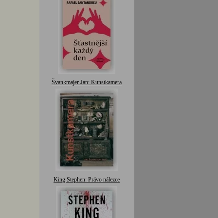
Švankmajer Jan: Kunstkamera
King Stephen: Právo nálezce