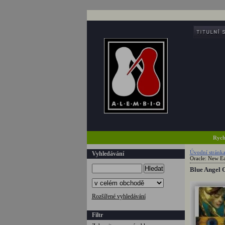
Rych
Úvodní stránk
Vyhledávání
Oracle: New Ea
Hledat
Blue Angel O
Rozšířené vyhledávání
Filtr