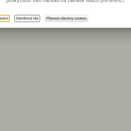
poskytnout vám nabídku na základě vašich preferencí.
avení
Odmítnout vše
Přijmout všechny cookies