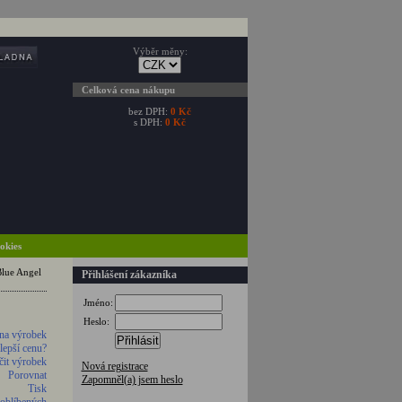
Výběr měny:
Celková cena nákupu
bez DPH:
0 Kč
s DPH:
0 Kč
ookies
lue Angel
Přihlášení zákazníka
Jméno:
Heslo:
na výrobek
Přihlásit
 lepší cenu?
it výrobek
Nová registrace
Porovnat
Zapomněl(a) jsem heslo
Tisk