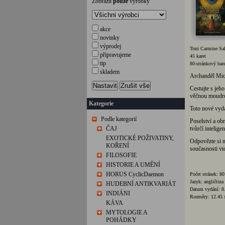
Zobrazit
pouze
výrobky
akce
novinky
výprodej
Toni Carmine Sal
připravujeme
45 karet
tip
80-stránkový bar
skladem
Archanděl Mich
Nastavit
Zrušit vše
Cestujte s jeho
věčnou moudro
Kategorie
Toto nové vydá
Podle kategorií
Poselství a ob
ČAJ
tvůrčí intelige
EXOTICKÉ POŽIVATINY,
Odpovězte si n
KOŘENÍ
současnosti vid
FILOSOFIE
HISTORIE A UMĚNÍ
HORUS CyclicDaemon
Počet stránek: 80
Jazyk: angličtina
HUDEBNÍ ANTIKVARIÁT
Datum vydání: 8.
INDIÁNI
Rozměry: 12.45 
KÁVA
MYTOLOGIE A
POHÁDKY