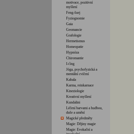
motivace, pozitivní
myšlení
Feng-šuej
Fyziognomie
Gaia
Geomancie
Grafologie
Hermetismus
Homeopatie
Hypnóza
Chiromantie
I-ťing
Jóga, psychofyzická a
mentální cvičení
Kabala
Karma, reinkarnace
Kineziologie
Kreativní myšlení
Kundalini
Léčení barvami a hudbou,
duše a umění
Magické předměty
Magie: Dějiny magie
Magie: Evokační a