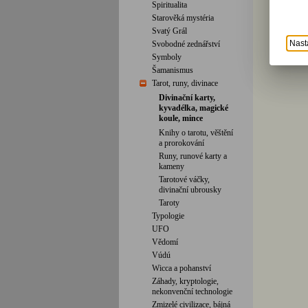
Spiritualita
Starověká mystéria
Svatý Grál
Nast
Svobodné zednářství
Symboly
Šamanismus
Tarot, runy, divinace
Divinační karty,
kyvadélka, magické
koule, mince
Knihy o tarotu, věštění
a prorokování
Runy, runové karty a
kameny
Tarotové váčky,
divinační ubrousky
Taroty
Typologie
UFO
Vědomí
Vúdú
Wicca a pohanství
Záhady, kryptologie,
nekonvenční technologie
Zmizelé civilizace, bájná