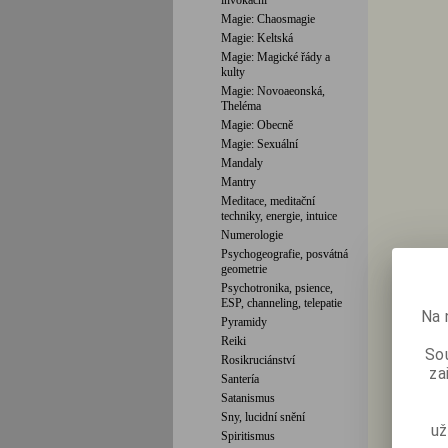
invokační
Magie: Chaosmagie
Magie: Keltská
Magie: Magické řády a
kulty
Magie: Novoaeonská,
Theléma
Magie: Obecně
Magie: Sexuální
Mandaly
Mantry
Meditace, meditační
techniky, energie, intuice
Numerologie
Psychogeografie, posvátná
geometrie
Psychotronika, psience,
ESP, channeling, telepatie
Na 
Pyramidy
Reiki
Sou
Rosikruciánství
za
Santería
Satanismus
Sny, lucidní snění
už
Spiritismus