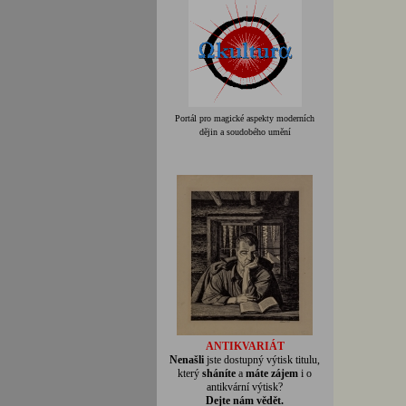
Portál pro magické aspekty moderních
dějin a soudobého umění
ANTIKVARIÁT
Nenašli
jste dostupný výtisk titulu,
který
sháníte
a
máte zájem
i o
antikvární výtisk?
Dejte nám vědět.