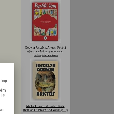
Godwin Joscelyn: Arktos. Polární
mýtus ve vědě, v symbolice a v
přežívajícím nacismu
hají
aném
 je
Michael Stearns & Robert Rich:
pni
Reunion Of Breath And Waves (CD)