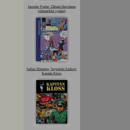
Jaroslav Foglar: Záhada hlavolamu
(sběratelské vydání)
Safian Zbigniew, Szypulski Andrzej:
Kapitán Kloss