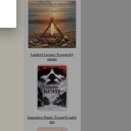
Lamberti Luciano: Kruguerský
masakr
Santandreu Rafael: Šťastnější každý
den