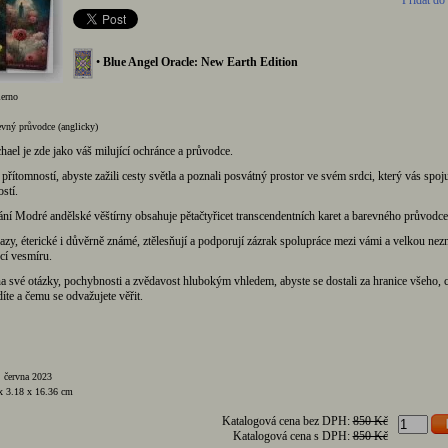
Přidat do
•
Blue Angel Oracle: New Earth Edition
erno
evný průvodce (anglicky)
ael je zde jako váš milující ochránce a průvodce.
 přítomností, abyste zažili cesty světla a poznali posvátný prostor ve svém srdci, který vás spoju
stí.
ní Modré andělské věštírny obsahuje pětačtyřicet transcendentních karet a barevného průvodce
razy, éterické i důvěrně známé, ztělesňují a podporují zázrak spolupráce mezi vámi a velkou ne
ncí vesmíru.
a své otázky, pochybnosti a zvědavost hlubokým vhledem, abyste se dostali za hranice všeho, 
íte a čemu se odvažujete věřit.
 června 2023
x 3.18 x 16.36 cm
Katalogová cena bez DPH:
850 Kč
Katalogová cena s DPH:
850 Kč