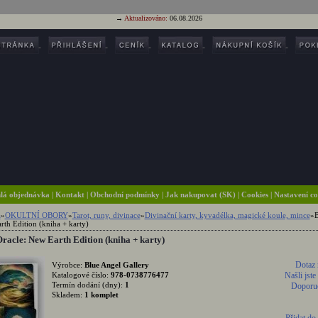
→
Aktualizováno:
06.08.2026
lá objednávka
|
Kontakt
|
Obchodní podmínky
|
Jak nakupovat (SK)
| Cookies
| Nastavení c
a
»
OKULTNÍ OBORY
»
Tarot, runy, divinace
»
Divinační karty, kyvadélka, magické koule, mince
»
B
rth Edition (kniha + karty)
racle: New Earth Edition (kniha + karty)
Dotaz 
Výrobce:
Blue Angel Gallery
Katalogové číslo:
978-0738776477
Našli jste
Termín dodání (dny):
1
Doporuč
Skladem:
1 komplet