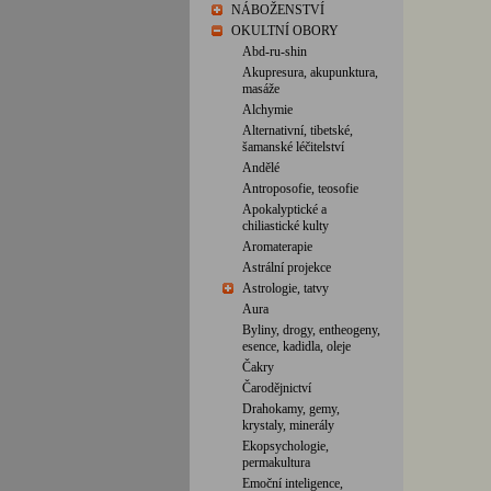
NÁBOŽENSTVÍ
OKULTNÍ OBORY
Abd-ru-shin
Akupresura, akupunktura,
masáže
Alchymie
Alternativní, tibetské,
šamanské léčitelství
Andělé
Antroposofie, teosofie
Apokalyptické a
chiliastické kulty
Aromaterapie
Astrální projekce
Astrologie, tatvy
Aura
Byliny, drogy, entheogeny,
esence, kadidla, oleje
Čakry
Čarodějnictví
Drahokamy, gemy,
krystaly, minerály
Ekopsychologie,
permakultura
Emoční inteligence,