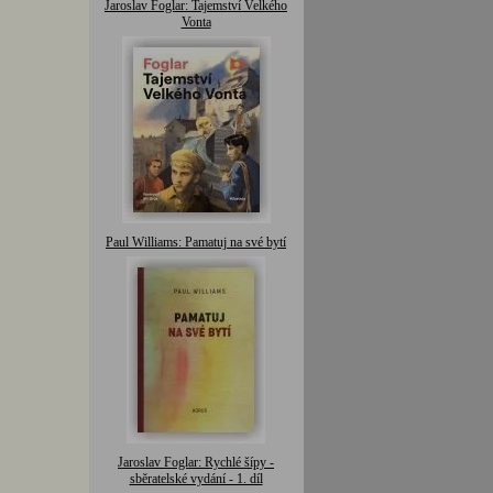
Jaroslav Foglar: Tajemství Velkého
Vonta
Paul Williams: Pamatuj na své bytí
Jaroslav Foglar: Rychlé šípy -
sběratelské vydání - 1. díl