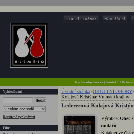
Rychlá objednávka
|
Kontakt
|
Obchodn
Úvodní stránka
»
OKULTNÍ OBORY
Vyhledávání
Kolajová Kristýna: Vnímání krajiny
Hledat
Ledererová Kolajová Kristýn
Rozšířené vyhledávání
Výrobce:
Obec š
unitářů
Filtr
Katalogové číslo