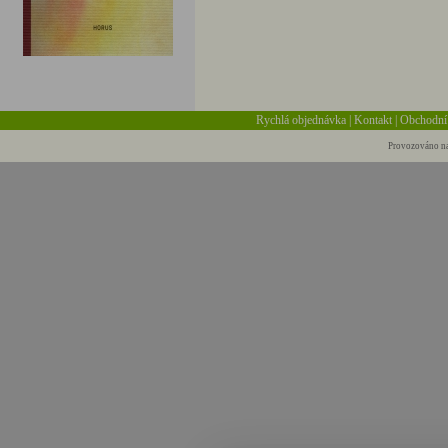
Rychlá objednávka
|
Kontakt
|
Obchodní
Provozováno na