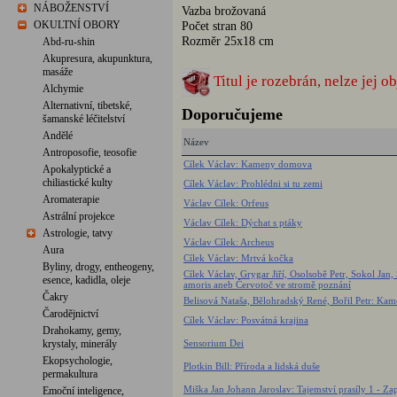
NÁBOŽENSTVÍ
Vazba brožovaná
OKULTNÍ OBORY
Počet stran 80
Rozměr 25x18 cm
Abd-ru-shin
Akupresura, akupunktura,
masáže
Titul je rozebrán, nelze jej o
Alchymie
Alternativní, tibetské,
Doporučujeme
šamanské léčitelství
Andělé
Název
Antroposofie, teosofie
Cílek Václav: Kameny domova
Apokalyptické a
chiliastické kulty
Cílek Václav: Prohlédni si tu zemi
Aromaterapie
Václav Cílek: Orfeus
Astrální projekce
Václav Cílek: Dýchat s ptáky
Astrologie, tatvy
Václav Cílek: Archeus
Aura
Cílek Václav: Mrtvá kočka
Byliny, drogy, entheogeny,
Cílek Václav, Grygar Jiří, Osolsobě Petr, Sokol Jan
esence, kadidla, oleje
amoris aneb Červotoč ve stromě poznání
Čakry
Belisová Nataša, Bělohradský René, Bořil Petr: Ka
Čarodějnictví
Cílek Václav: Posvátná krajina
Drahokamy, gemy,
krystaly, minerály
Sensorium Dei
Ekopsychologie,
Plotkin Bill: Příroda a lidská duše
permakultura
Miška Jan Johann Jaroslav: Tajemství prasíly 1 - Z
Emoční inteligence,