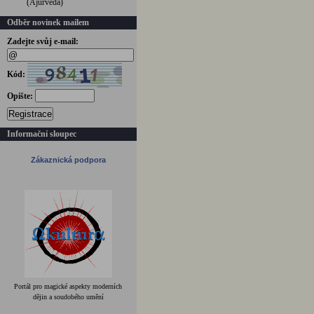
(Ájurvéda)
Odběr novinek mailem
Zadejte svůj e-mail:
Kód:
Opište:
Registrace
Informační sloupec
Zákaznická podpora
Portál pro magické aspekty moderních
dějin a soudobého umění