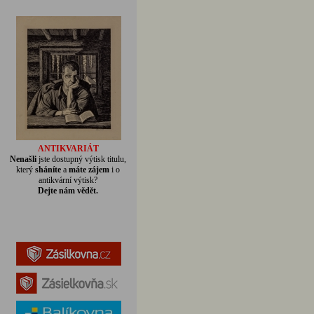
ANTIKVARIÁT
Nenašli
jste dostupný výtisk titulu,
který
sháníte
a
máte zájem
i o
antikvární výtisk?
Dejte nám vědět.