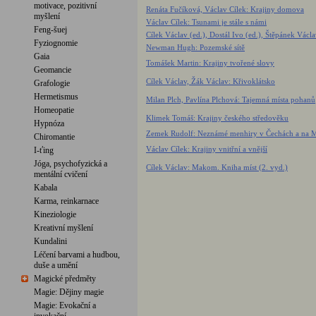
motivace, pozitivní
Renáta Fučíková, Václav Cílek: Krajiny domova
myšlení
Václav Cílek: Tsunami je stále s námi
Feng-šuej
Cílek Václav (ed.), Dostál Ivo (ed.), Štěpánek Václa
Fyziognomie
Newman Hugh: Pozemské sítě
Gaia
Tomášek Martin: Krajiny tvořené slovy
Geomancie
Cílek Václav, Žák Václav: Křivoklátsko
Grafologie
Hermetismus
Milan Plch, Pavlína Plchová: Tajemná místa pohanů
Homeopatie
Klimek Tomáš: Krajiny českého středověku
Hypnóza
Zemek Rudolf: Neznámé menhiry v Čechách a na 
Chiromantie
Václav Cílek: Krajiny vnitřní a vnější
I-ťing
Jóga, psychofyzická a
Cílek Václav: Makom. Kniha míst (2. vyd.)
mentální cvičení
Kabala
Karma, reinkarnace
Kineziologie
Kreativní myšlení
Kundalini
Léčení barvami a hudbou,
duše a umění
Magické předměty
Magie: Dějiny magie
Magie: Evokační a