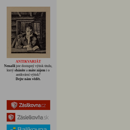
ANTIKVARIÁT
Nenašli
jste dostupný výtisk titulu,
který
sháníte
a
máte zájem
i o
antikvární výtisk?
Dejte nám vědět.