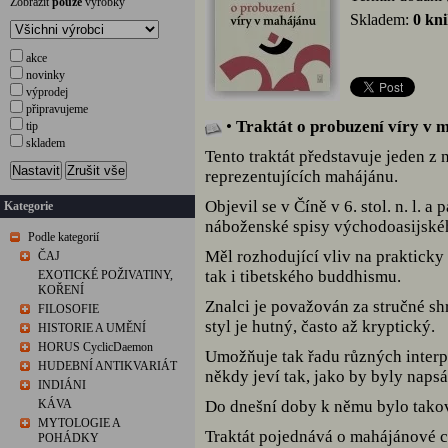
Zobrazit
pouze
výrobky
Skladem:
0 kn
akce
novinky
výprodej
připravujeme
•
Traktát o probuzení víry v 
tip
skladem
Tento traktát představuje jeden z
Nastavit
Zrušit vše
reprezentujících mahájánu.
Objevil se v Číně v 6. stol. n. l. a 
Kategorie
náboženské spisy východoasijskéh
Podle kategorií
Měl rozhodující vliv na prakticky 
ČAJ
tak i tibetského buddhismu.
EXOTICKÉ POŽIVATINY,
KOŘENÍ
Znalci je považován za stručné sh
FILOSOFIE
styl je hutný, často až kryptický.
HISTORIE A UMĚNÍ
HORUS CyclicDaemon
Umožňuje tak řadu různých interp
HUDEBNÍ ANTIKVARIÁT
někdy jeví tak, jako by byly naps
INDIÁNI
KÁVA
Do dnešní doby k němu bylo takov
MYTOLOGIE A
Traktát pojednává o mahájánové ce
POHÁDKY