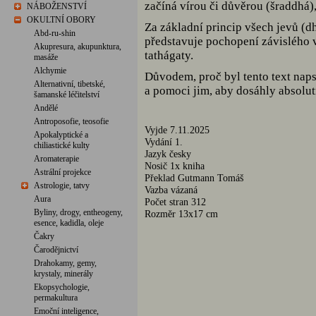
začíná vírou či důvěrou (šraddhá),
NÁBOŽENSTVÍ
OKULTNÍ OBORY
Za základní princip všech jevů (d
Abd-ru-shin
představuje pochopení závislého 
Akupresura, akupunktura,
tathágaty.
masáže
Alchymie
Důvodem, proč byl tento text naps
Alternativní, tibetské,
a pomoci jim, aby dosáhly absolutn
šamanské léčitelství
Andělé
Antroposofie, teosofie
Vyjde 7.11.2025
Apokalyptické a
Vydání 1.
chiliastické kulty
Jazyk česky
Aromaterapie
Nosič 1x kniha
Astrální projekce
Překlad Gutmann Tomáš
Astrologie, tatvy
Vazba vázaná
Aura
Počet stran 312
Byliny, drogy, entheogeny,
Rozměr 13x17 cm
esence, kadidla, oleje
Čakry
Čarodějnictví
Drahokamy, gemy,
krystaly, minerály
Ekopsychologie,
permakultura
Emoční inteligence,