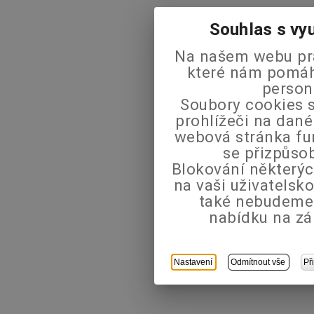
Souhlas s vy
Na našem webu pra
které nám pomáha
person
Soubory cookies s
prohlížeči na dané
webová stránka fu
se přizpůso
Blokování některýc
na vaši uživatels
také nebudeme
nabídku na zá
Nastavení
Odmítnout vše
Př