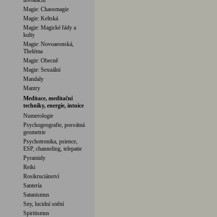
invokační
Magie: Chaosmagie
Magie: Keltská
Magie: Magické řády a
kulty
Magie: Novoaeonská,
Theléma
Magie: Obecně
Magie: Sexuální
Mandaly
Mantry
Meditace, meditační
techniky, energie, intuice
Numerologie
Psychogeografie, posvátná
geometrie
Psychotronika, psience,
ESP, channeling, telepatie
Pyramidy
Reiki
Rosikruciánství
Santería
Satanismus
Sny, lucidní snění
Spiritismus