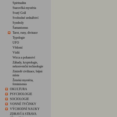
Spiritualita
Starověká mystéria
Svatý Grál
Svobodné zednářství
Symboly
Šamanismus
Tarot, runy, divinace
Typologie
UFO
Vědomí
Vúdú
Wicca a pohanství
Záhady, kryptologie,
nekonvenční technologie
Zmizelé civilizace, bájná
místa
Ženská mystéria,
feminismus
OKULTURA
PSYCHOLOGIE
SOCIOLOGIE
VONNÉ TYČINKY
VÝCHODNÍ NAUKY
ZDRAVÍ A STRAVA