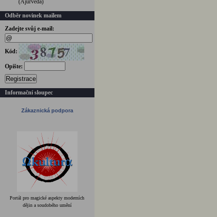
(Ájurvéda)
Odběr novinek mailem
Zadejte svůj e-mail:
Kód:
Opište:
Registrace
Informační sloupec
Zákaznická podpora
Portál pro magické aspekty moderních
dějin a soudobého umění