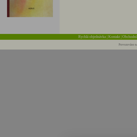
Rychlá objednávka
|
Kontakt
|
Obchodní
Provozováno na