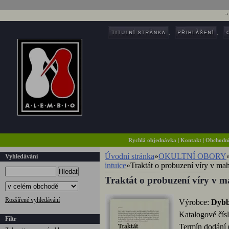
Rychlá objednávka
|
Kontakt
|
Obchodn
Úvodní stránka
»
OKULTNÍ OBORY
Vyhledávání
intuice
»
Traktát o probuzení víry v ma
Hledat
Traktát o probuzení víry v 
Rozšířené vyhledávání
Výrobce:
Dyb
Katalogové čís
Filtr
Termín dodání 