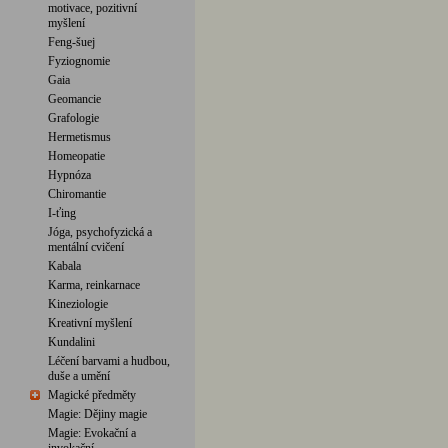
motivace, pozitivní
myšlení
Feng-šuej
Fyziognomie
Gaia
Geomancie
Grafologie
Hermetismus
Homeopatie
Hypnóza
Chiromantie
I-ťing
Jóga, psychofyzická a
mentální cvičení
Kabala
Karma, reinkarnace
Kineziologie
Kreativní myšlení
Kundalini
Léčení barvami a hudbou,
duše a umění
Magické předměty
Magie: Dějiny magie
Magie: Evokační a