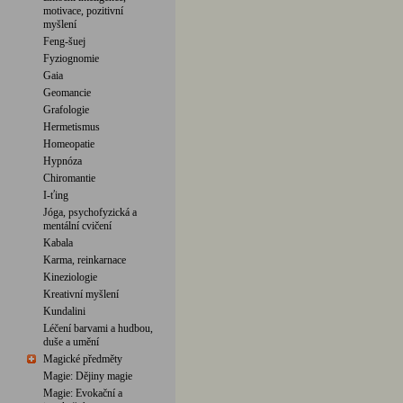
motivace, pozitivní
myšlení
Feng-šuej
Fyziognomie
Gaia
Geomancie
Grafologie
Hermetismus
Homeopatie
Hypnóza
Chiromantie
I-ťing
Jóga, psychofyzická a
mentální cvičení
Kabala
Karma, reinkarnace
Kineziologie
Kreativní myšlení
Kundalini
Léčení barvami a hudbou,
duše a umění
Magické předměty
Magie: Dějiny magie
Magie: Evokační a