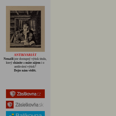
ANTIKVARIÁT
Nenašli
jste dostupný výtisk titulu,
který
sháníte
a
máte zájem
i o
antikvární výtisk?
Dejte nám vědět.