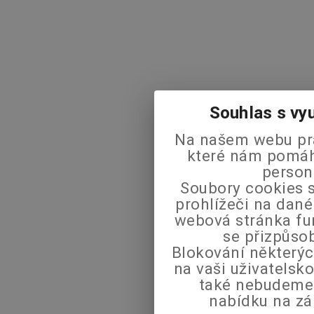
Souhlas s vy
Na našem webu pra
které nám pomáha
person
Soubory cookies s
prohlížeči na dané
webová stránka fu
se přizpůso
Blokování některýc
na vaši uživatels
také nebudeme
nabídku na zá