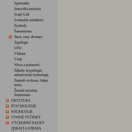
Spiritualita
Starověká mystéria
Svatý Grál
Svobodné zednářství
Symboly
Šamanismus
Tarot, runy, divinace
Typologie
UFO
Vědomí
Vúdú
Wicca a pohanství
Záhady, kryptologie,
nekonvenční technologie
Zmizelé civilizace, bájná
místa
Ženská mystéria,
feminismus
OKULTURA
PSYCHOLOGIE
SOCIOLOGIE
VONNÉ TYČINKY
VÝCHODNÍ NAUKY
ZDRAVÍ A STRAVA