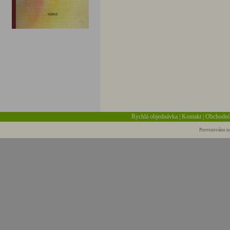
Rychlá objednávka
|
Kontakt
|
Obchodní
Provozováno na