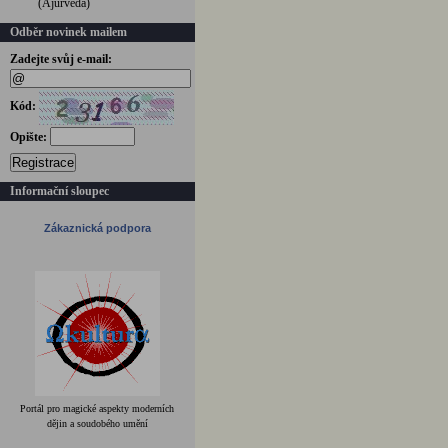
(Ájurvéda)
Odběr novinek mailem
Zadejte svůj e-mail:
Kód:
Opište:
Registrace
Informační sloupec
Zákaznická podpora
Portál pro magické aspekty moderních
dějin a soudobého umění