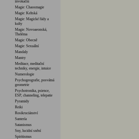
invokační
Magie: Chaosmagie
Magie: Keltská
Magie: Magické řády a
kulty
Magie: Novoaeonská,
Theléma
Magie: Obecně
Magie: Sexuální
Mandaly
Mantry
Meditace, meditační
techniky, energie, intuice
Numerologie
Psychogeografie, posvátná
geometrie
Psychotronika, psience,
ESP, channeling, telepatie
Pyramidy
Reiki
Rosikruciánství
Santería
Satanismus
Sny, lucidní snění
Spiritismus