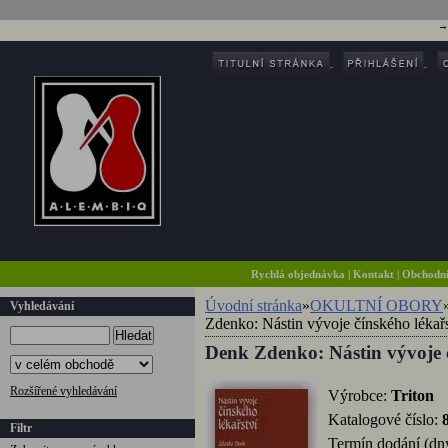
Rychlá objednávka
|
Kontakt
|
Obchodn
Úvodní stránka
»
OKULTNÍ OBORY
Vyhledávání
Zdenko: Nástin vývoje čínského lékařs
Hledat
Denk Zdenko: Nástin vývoje č
Rozšířené vyhledávání
Výrobce:
Triton
Katalogové číslo:
Filtr
Termín dodání (dn