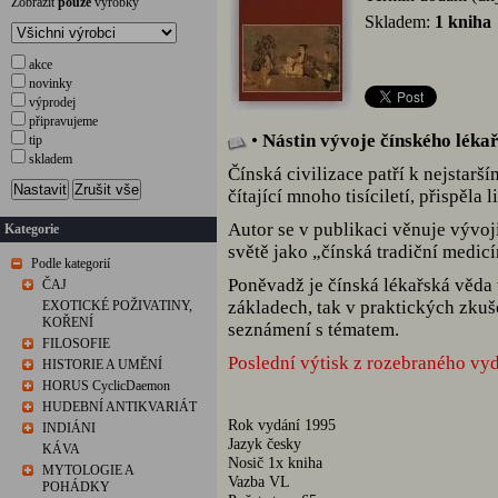
Zobrazit
pouze
výrobky
Skladem:
1 kniha
akce
novinky
výprodej
připravujeme
•
Nástin vývoje čínského lékař
tip
skladem
Čínská civilizace patří k nejstarší
Nastavit
Zrušit vše
čítající mnoho tisíciletí, přispěl
Autor se v publikaci věnuje vývoj
Kategorie
světě jako „čínská tradiční medicí
Podle kategorií
Poněvadž je čínská lékařská věda 
ČAJ
základech, tak v praktických zkuš
EXOTICKÉ POŽIVATINY,
KOŘENÍ
seznámení s tématem.
FILOSOFIE
Poslední výtisk z rozebraného vyd
HISTORIE A UMĚNÍ
HORUS CyclicDaemon
HUDEBNÍ ANTIKVARIÁT
Rok vydání 1995
INDIÁNI
Jazyk česky
KÁVA
Nosič 1x kniha
MYTOLOGIE A
Vazba VL
POHÁDKY