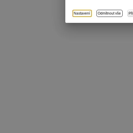
Nastavení
Odmítnout vše
Př