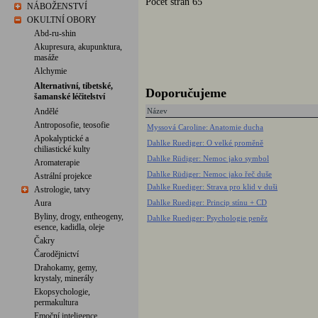
Počet stran 65
NÁBOŽENSTVÍ
OKULTNÍ OBORY
Abd-ru-shin
Akupresura, akupunktura,
masáže
Alchymie
Alternativní, tibetské,
Doporučujeme
šamanské léčitelství
Andělé
Název
Antroposofie, teosofie
Myssová Caroline: Anatomie ducha
Apokalyptické a
Dahlke Ruediger: O velké proměně
chiliastické kulty
Dahlke Rüdiger: Nemoc jako symbol
Aromaterapie
Dahlke Rüdiger: Nemoc jako řeč duše
Astrální projekce
Dahlke Ruediger: Strava pro klid v duši
Astrologie, tatvy
Aura
Dahlke Ruediger: Princip stínu + CD
Byliny, drogy, entheogeny,
Dahlke Ruediger: Psychologie peněz
esence, kadidla, oleje
Čakry
Čarodějnictví
Drahokamy, gemy,
krystaly, minerály
Ekopsychologie,
permakultura
Emoční inteligence,