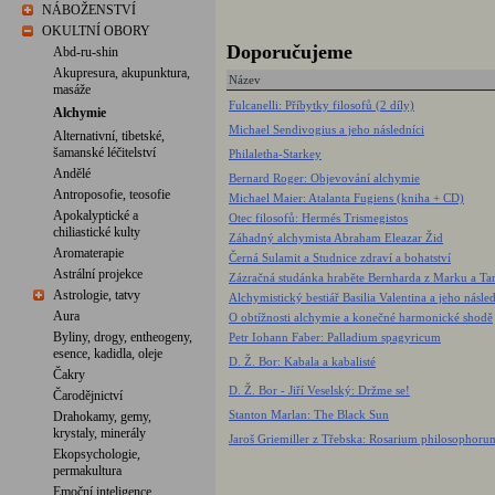
NÁBOŽENSTVÍ
OKULTNÍ OBORY
Doporučujeme
Abd-ru-shin
Akupresura, akupunktura,
Název
masáže
Fulcanelli: Příbytky filosofů (2 díly)
Alchymie
Michael Sendivogius a jeho následníci
Alternativní, tibetské,
šamanské léčitelství
Philaletha-Starkey
Andělé
Bernard Roger: Objevování alchymie
Antroposofie, teosofie
Michael Maier: Atalanta Fugiens (kniha + CD)
Apokalyptické a
Otec filosofů: Hermés Trismegistos
chiliastické kulty
Záhadný alchymista Abraham Eleazar Žid
Aromaterapie
Černá Sulamit a Studnice zdraví a bohatství
Astrální projekce
Zázračná studánka hraběte Bernharda z Marku a Tar
Astrologie, tatvy
Alchymistický bestiář Basilia Valentina a jeho násl
Aura
O obtížnosti alchymie a konečné harmonické shodě
Byliny, drogy, entheogeny,
Petr Iohann Faber: Palladium spagyricum
esence, kadidla, oleje
D. Ž. Bor: Kabala a kabalisté
Čakry
D. Ž. Bor - Jiří Veselský: Držme se!
Čarodějnictví
Stanton Marlan: The Black Sun
Drahokamy, gemy,
krystaly, minerály
Jaroš Griemiller z Třebska: Rosarium philosophorum,
Ekopsychologie,
permakultura
Emoční inteligence,