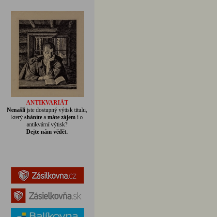
ANTIKVARIÁT
Nenašli
jste dostupný výtisk titulu,
který
sháníte
a
máte zájem
i o
antikvární výtisk?
Dejte nám vědět.