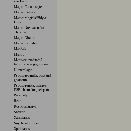
invokační
Magie: Chaosmagie
Magie: Keltská
Magie: Magické řády a
kulty
Magie: Novoaeonská,
Theléma
Magie: Obecně
Magie: Sexuální
Mandaly
Mantry
Meditace, meditační
techniky, energie, intuice
Numerologie
Psychogeografie, posvátná
geometrie
Psychotronika, psience,
ESP, channeling, telepatie
Pyramidy
Reiki
Rosikruciánství
Santería
Satanismus
Sny, lucidní snění
Spiritismus