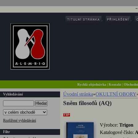
Rychlá objednávka
|
Kontakt
|
Obchodn
Úvodní stránka
»
OKULTNÍ OBORY
Vyhledávání
Sněm filosofů (AQ)
Hledat
Rozšířené vyhledávání
Výrobce:
Trigon
Filtr
Katalogové číslo: