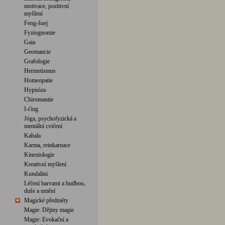
motivace, pozitivní
myšlení
Feng-šuej
Fyziognomie
Gaia
Geomancie
Grafologie
Hermetismus
Homeopatie
Hypnóza
Chiromantie
I-ťing
Jóga, psychofyzická a
mentální cvičení
Kabala
Karma, reinkarnace
Kineziologie
Kreativní myšlení
Kundalini
Léčení barvami a hudbou,
duše a umění
Magické předměty
Magie: Dějiny magie
Magie: Evokační a