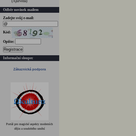
(Ájurvéda)
Odběr novinek mailem
Zadejte svůj e-mail:
Kód:
Opište:
Registrace
Informační sloupec
Zákaznická podpora
Portál pro magické aspekty moderních
dějin a soudobého umění