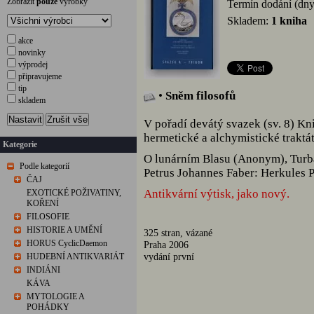
Zobrazit
pouze
výrobky
Termín dodání (dn
Skladem:
1 kniha
akce
novinky
výprodej
připravujeme
tip
•
Sněm filosofů
skladem
Nastavit
Zrušit vše
V pořadí devátý svazek (sv. 8) K
hermetické a alchymistické traktá
Kategorie
O lunárním Blasu (Anonym), Turba
Podle kategorií
Petrus Johannes Faber: Herkules P
ČAJ
Antikvární výtisk, jako nový.
EXOTICKÉ POŽIVATINY,
KOŘENÍ
FILOSOFIE
HISTORIE A UMĚNÍ
325 stran, vázané
HORUS CyclicDaemon
Praha 2006
vydání první
HUDEBNÍ ANTIKVARIÁT
INDIÁNI
KÁVA
MYTOLOGIE A
POHÁDKY