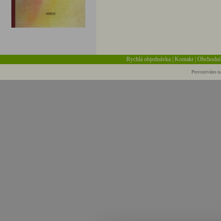
Rychlá objednávka
|
Kontakt
|
Obchodní
Provozováno na