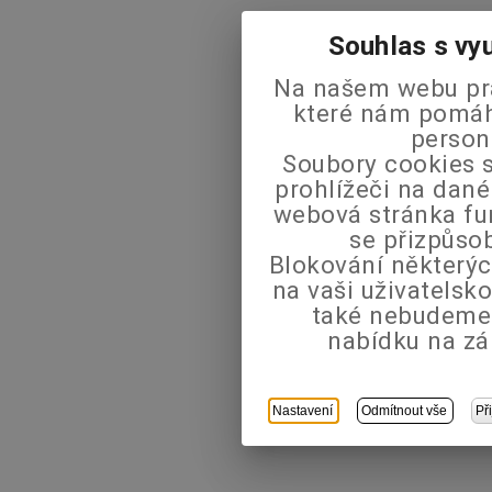
Souhlas s vy
Na našem webu pra
které nám pomáha
person
Soubory cookies s
prohlížeči na dané
webová stránka fu
se přizpůso
Blokování některýc
na vaši uživatels
také nebudeme
nabídku na zá
Nastavení
Odmítnout vše
Př