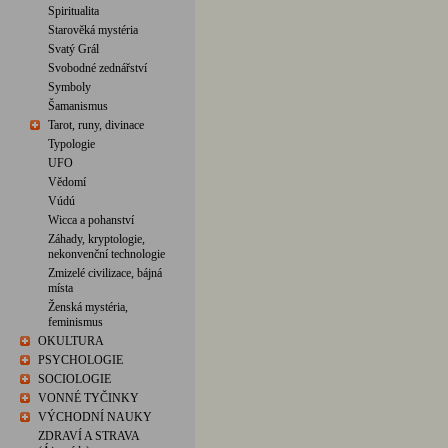
Spiritualita
Starověká mystéria
Svatý Grál
Svobodné zednářství
Symboly
Šamanismus
Tarot, runy, divinace
Typologie
UFO
Vědomí
Vúdú
Wicca a pohanství
Záhady, kryptologie,
nekonvenční technologie
Zmizelé civilizace, bájná
místa
Ženská mystéria,
feminismus
OKULTURA
PSYCHOLOGIE
SOCIOLOGIE
VONNÉ TYČINKY
VÝCHODNÍ NAUKY
ZDRAVÍ A STRAVA