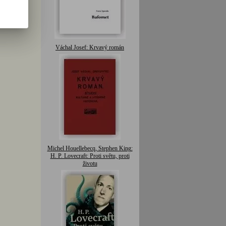
Váchal Josef: Krvavý román
Michel Houellebecq, Stephen King:
H. P. Lovecraft: Proti světu, proti
životu