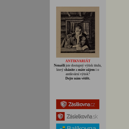
ANTIKVARIÁT
Nenašli
jste dostupný výtisk titulu,
který
sháníte
a
máte zájem
i o
antikvární výtisk?
Dejte nám vědět.