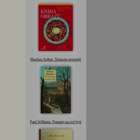
Machen Arthur: Temnota nepomíjí
Paul Williams: Pamatuj na své bytí