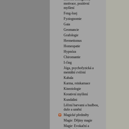
motivace, pozitivní
myšlení
Feng-šuej
Fyziognomie
Gaia
Geomancie
Grafologie
Hermetismus
Homeopatie
Hypnóza
Chiromantie
I-ťing
Jóga, psychofyzická a
mentální cvičení
Kabala
Karma, reinkarnace
Kineziologie
Kreativní myšlení
Kundalini
Léčení barvami a hudbou,
duše a umění
Magické předměty
Magie: Dějiny magie
Magie: Evokační a