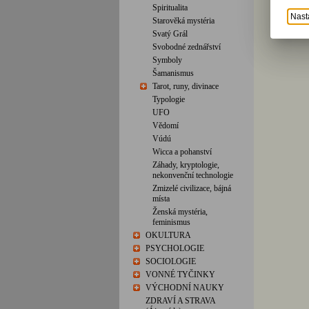
Spiritualita
Nast
Starověká mystéria
Svatý Grál
Svobodné zednářství
Symboly
Šamanismus
Tarot, runy, divinace
Typologie
UFO
Vědomí
Vúdú
Wicca a pohanství
Záhady, kryptologie,
nekonvenční technologie
Zmizelé civilizace, bájná
místa
Ženská mystéria,
feminismus
OKULTURA
PSYCHOLOGIE
SOCIOLOGIE
VONNÉ TYČINKY
VÝCHODNÍ NAUKY
ZDRAVÍ A STRAVA