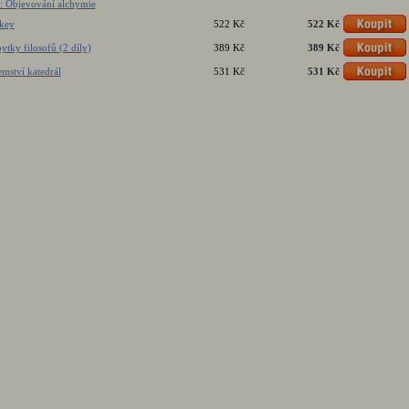
: Objevování alchymie
rkey
522 Kč
522 Kč
bytky filosofů (2 díly)
389 Kč
389 Kč
emství katedrál
531 Kč
531 Kč