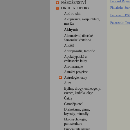
Bernard Roger
NÁBOŽENSTVÍ
Philaletha-Sta
OKULTNÍ OBORY
Abd-ru-shin
Fulcanelli: Pří
Akupresura, akupunktura,
Fulcanelli: Taj
masáže
Alchymie
Alternativní, tibetské,
šamanské léčitelství
Andělé
Antroposofie, teosofie
Apokalyptické a
chiliastické kulty
Aromaterapie
Astrální projekce
Astrologie, tatvy
Aura
Byliny, drogy, entheogeny,
esence, kadidla, oleje
Čakry
Čarodějnictví
Drahokamy, gemy,
krystaly, minerály
Ekopsychologie,
permakultura
Emoční inteligence,