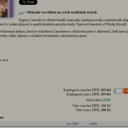
•
Alchymie vysvětlená na svých tradičních textech
Eugene Canseliet je většině čtenářů znám jako spolupracovník a následovník ade
který k vydání připravil a opatřil předmluvami jeho knihy
Tajemství katedrál
a
Příbytky filosofů
.
čekávanou knihou, která je výsledkem Canselietovy celoživotní práce v laboratoři, chtěl autor 
echny vážné zájemce o studium hermetismu a alchymickou praxi.
en 2014
Katalogová cena bez DPH:
297 Kč
Katalogová cena s DPH:
297 Kč
Akční sleva
29 Kč
Vaše cena bez DPH:
268 Kč
Vaše cena s DPH:
268 Kč
me
bez DPH
s DPH