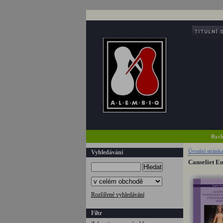
Rych
Úvodní stránk
Vyhledávání
Canseliet Eu
Hledat
Rozšířené vyhledávání
Filtr