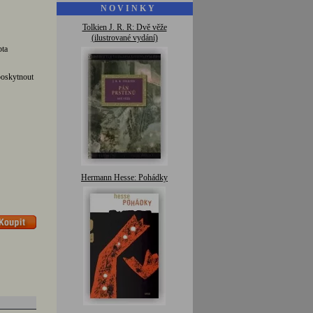
N O V I N K Y
Tolkien J. R. R: Dvě věže
(ilustrované vydání)
pta
poskytnout
Hermann Hesse: Pohádky