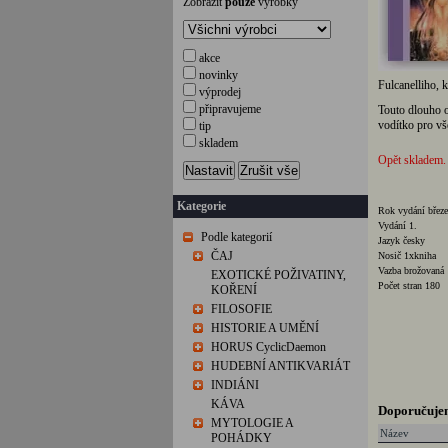
Zobrazit
pouze
výrobky
akce
novinky
Fulcanelliho, 
výprodej
připravujeme
Touto dlouho o
vodítko pro vš
tip
skladem
Opět skladem.
Nastavit
Zrušit vše
Kategorie
Rok vydání břez
Vydání 1.
Podle kategorií
Jazyk česky
ČAJ
Nosič 1xkniha
Vazba brožovaná
EXOTICKÉ POŽIVATINY,
Počet stran 180
KOŘENÍ
FILOSOFIE
HISTORIE A UMĚNÍ
HORUS CyclicDaemon
HUDEBNÍ ANTIKVARIÁT
INDIÁNI
KÁVA
Doporučuje
MYTOLOGIE A
Název
POHÁDKY