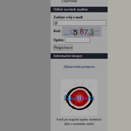
(Ájurvéda)
Odběr novinek mailem
Zadejte svůj e-mail:
Kód:
Opište:
Registrace
Informační sloupec
Zákaznická podpora
Portál pro magické aspekty moderních
dějin a soudobého umění