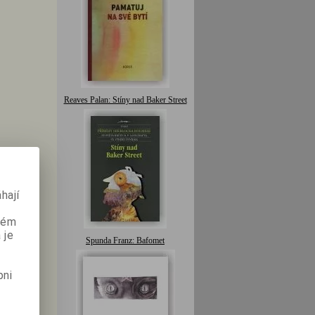
Reaves Palan: Stíny nad Baker Street
hají
aném
 je
Spunda Franz: Bafomet
pni