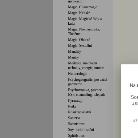
invokační
Magie: Chaosmagie
Magie: Keltská
Magie: Magické řády a
kulty
Magie: Novoaeonská,
Theléma
Magie: Obecně
Magie: Sexuální
Mandaly
Mantry
Meditace, meditační
techniky, energie, intuice
Numerologie
Psychogeografie, posvátná
geometrie
Na 
Psychotronika, psience,
ESP, channeling, telepatie
Sou
Pyramidy
za
Reiki
Rosikruciánství
Santería
už
Satanismus
Sny, lucidní snění
Spiritismus