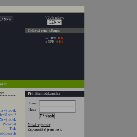
Výběr měny:
Celková cena nákupu
bez DPH:
0 Kč
s DPH:
0 Kč
ookies
tech
Přihlášení zákazníka
Jméno:
Heslo:
na výrobek
 lepší cenu?
Přihlásit
it výrobek
Porovnat
Nová registrace
Tisk
Zapomněl(a) jsem heslo
 oblíbených