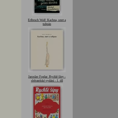
Erlbruch Wolf: Kachna, smrt a
tulipán
Jaroslav Foglar: Rychlé šípy -
sběratelské vydání - 1. díl