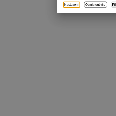
Nastavení
Odmítnout vše
Př