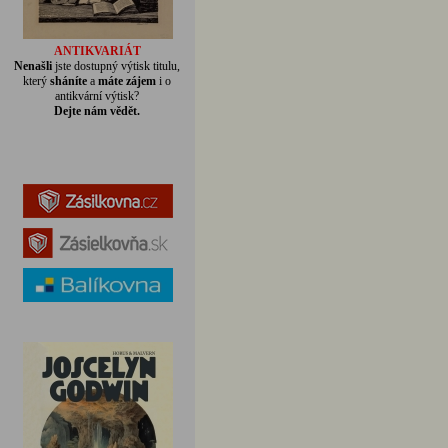
ANTIKVARIÁT
Nenašli
jste dostupný výtisk titulu,
který
sháníte
a
máte zájem
i o
antikvární výtisk?
Dejte nám vědět.