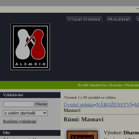
Rychlá objednávka
|
Kontakt
|
Obchodn
Vyhledávání
Výrobek 1 z 39 výrobků ve výběru
Hledat
Úvodní stránka
»
NÁBOŽENSTVÍ
»
Mi
Masnaví
Rúmí: Masnaví
Rozšířené vyhledávání
Výrobce:
Dharm
Filtr