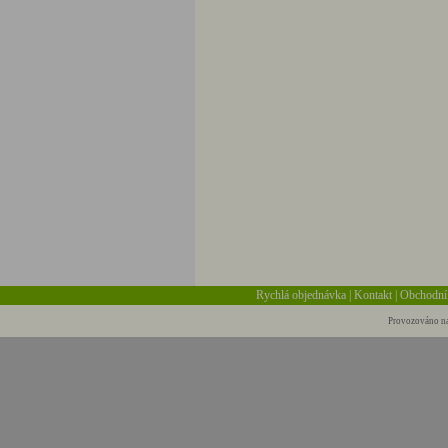
Rychlá objednávka
|
Kontakt
|
Obchodní
Provozováno na