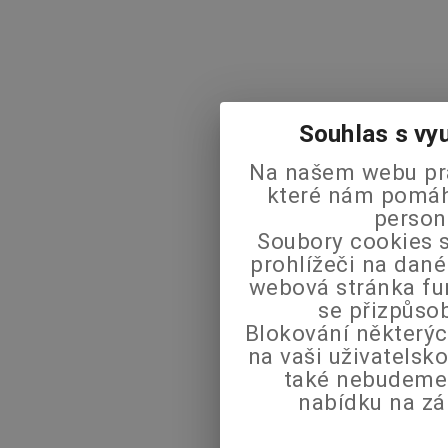
Souhlas s vy
Na našem webu pra
které nám pomáha
person
Soubory cookies s
prohlížeči na dané
webová stránka fu
se přizpůso
Blokování některýc
na vaši uživatels
také nebudeme
nabídku na zá