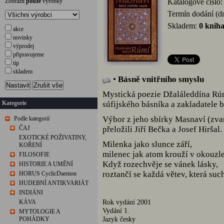
Zobrazit
pouze
výrobky
Katalogové číslo
Termín dodání (d
Skladem:
0 knih
akce
novinky
výprodej
připravujeme
tip
skladem
•
Básně vnitřního smyslu
Nastavit
Zrušit vše
Mystická poezie Džaláleddína Rú
Kategorie
súfijského básníka a zakladatele b
Výbor z jeho sbírky Masnaví (zvan
Podle kategorií
ČAJ
přeložili Jiří Bečka a Josef Hiršal.
EXOTICKÉ POŽIVATINY,
Milenka jako slunce září,
KOŘENÍ
milenec jak atom krouží v okouzle
FILOSOFIE
Když rozechvěje se vánek lásky,
HISTORIE A UMĚNÍ
roztančí se každá větev, která suc
HORUS CyclicDaemon
HUDEBNÍ ANTIKVARIÁT
INDIÁNI
Rok vydání 2001
KÁVA
Vydání 1.
MYTOLOGIE A
Jazyk česky
POHÁDKY