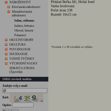
Překlad Bečka Jiří, Hiršal Josef
NÁBOŽENSTVÍ
Vazba brožovaná
Křesťanská náboženství
Počet stran 238
Mimokřesťanská
Rozměr 10x15 cm
náboženství
Islám, súfismus
Iudaica, hebraica
Obecně, historie
Pohanství
OKULTNÍ OBORY
OKULTURA
Výrobek 1 z 39 výrobků ve výběru
PSYCHOLOGIE
SOCIOLOGIE
VONNÉ TYČINKY
VÝCHODNÍ NAUKY
ZDRAVÍ A STRAVA
(Ájurvéda)
Odběr novinek mailem
Zadejte svůj e-mail:
Kód:
Opište: