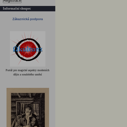
Registrace
Informační sloupec
Zákaznická podpora
Portál pro magické aspekty moderních
dějin a soudobého umění